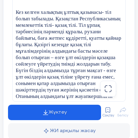
Кез келген халықтың ұлттық қазынасы- тіл
болып табылады. Қазақстан Республикасының
мемлекеттік тілі- қазақ тілі. Тіл ұрпақ
тәрбиесінің пәрменді құралы, рухани
байлығы, баға жетпес құдіретті, қуатты қайнар
бұлағы. Қазіргі кезеңде қазақ тілі
мұғалімдерінің алдындағы басты мәселе
болып отырған – өзге ұлт өкілдерін қазақша
сөйлеуге үйретудің тиімді жолдарын табу.
Бүгін біздің алдымызда тұрған мақсат - өзге
ұлт өкілдерін қазақ тіліне үйрету ғана емес,
сонымен қатар алдымызда отырған
шәкірттердің туған жерінің қасиетін сезініп,
Отанының алдындағы ұлт жауапкершілігін
ұғынып, ұлтымыздың салт – дәстүрімен
таныстырыу. Мемлекеттік тілді жетік
Жүктеу
меңгерген бала келешекте өз елінің ірге тасын
Сақтау
Бөлісу
қалыптастыратын көшбасшы бола алады.
Егеменді ел атанып, өз алдымызға дербес
ЖИ арқылы жасау
мемлекет болғаннан кейін жасөспірім буынға