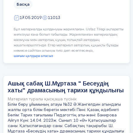
деген сенімсіздігін сейілтіп, тілді үйренуге
Басқа
ынтасын арттыратынын өз іс–тәжірибемнен
күнделікті жұмыс барысында байқай
17.05.2019
11013
бастадым. Өкінішке орай кейін мектеп-
балабақша жабылып, нақты айтқанда мектеп
Бұл материалды қолданушы жариялаған. Ustaz Tilegi ақпаратты
жабылып, тек балабақша қалды. Арине мүмкін
жеткізуші ғана болып табылады. Жарияланған материалдың
өзімді мақтағандай болармын, дегенмен осы
мазмұны мен авторлық құқық толықтай автордың
жауапкершілігінде. Егер материал авторлық құқықты бұзады
күндері сол оқушыларымды немесе олардың
немесе сайттан алынуы тиіс деп есептесеңіз,
ата-аналарын кездестіріп қалып жатқанда,
шағым қалдыра аласыз
айтып жатқан шексіз алғыстарына «Еңбегім
зияға кетпеген екен» деп, дән риза болып
қаламын.
Ашық сабақ Ш.Мұртаза " Бесеудің
Сөйтіп, мемлекеттік тілді үйрету жұмысын
хаты" драмасының тарихи құндылығы
ары қарай мен тек балабақшада
жалғастырдым. «Ойын арқылы балалардың
Материал туралы қысқаша түсінік
мемлекеттік тілге деген сүйіспеншілігін ояту»
Білім беру ұйымының атауы №32 Ә.Жангелдин атындағы
деген тақырыпты жапқан соң, шығармашылық
жалпы орта білім беретін мектебі Пәні: Қазақ әдебиеті
жұмысымды енді қандай тақырыппен
Бөлім: Тарих тағылымы Педагогтің аты-жөні: Бакирова
жалғастырсам екен деген ой мазалады. Себебі,
Айгул Күні: 14.04. 2023ж. Сынып: 10 «Ә» Қатысушылар
саны: Қатыспағандар саны: Сабақтың тақырыбы: Ш.
мектепте оқушылармен жұмыс жүргізу
Мұртаза «Бесеудің хаты» драмасының тарихи құндылығы