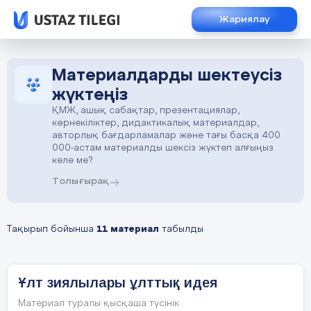
Жариялау
Материалдарды шектеусіз
жүктеңіз
ҚМЖ, ашық сабақтар, презентациялар,
көрнекіліктер, дидактикалық материалдар,
авторлық бағдарламалар және тағы басқа 400
000-астам материалды шексіз жүктеп алғыңыз
келе ме?
Толығырақ
Тақырып бойынша
11 материал
табылды
Ұлт зиялылары ұлттық идея
Материал туралы қысқаша түсінік