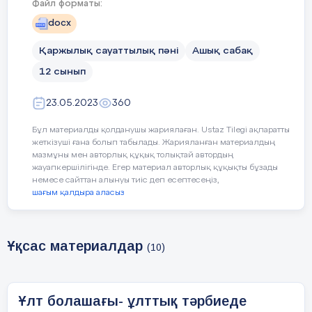
Файл форматы:
docx
Қаржылық сауаттылық пәні
Ашық сабақ
12 сынып
23.05.2023
360
Бұл материалды қолданушы жариялаған. Ustaz Tilegi ақпаратты
жеткізуші ғана болып табылады. Жарияланған материалдың
мазмұны мен авторлық құқық толықтай автордың
жауапкершілігінде. Егер материал авторлық құқықты бұзады
немесе сайттан алынуы тиіс деп есептесеңіз,
шағым қалдыра аласыз
Ұқсас материалдар
(10)
Ұлт болашағы- ұлттық тәрбиеде