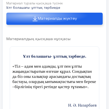
Материал туралы қысқаша түсінік
Ұлт болашағы- ұлттық тәрбиеде
Материалды жүктеу
Материалдың қысқаша нұсқасы
Ұлт болашағы- ұлттық тәрбиеде.
«Тіл – адам мен адамды, ұлт пен ұлтты
жақындастыратын өзгеше құрал. Сондықтан
да біз оны халықтар арасындағы достықтың
бастауы, олардың ынтымақтастығы мен береке
–бірлігінің тірегі ретінде қастер тұтамыз».
Н. Ә. Назарбаев