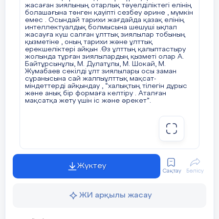
жасаған зиялының отарлық тәуелділіктегі елінің
болашағына төнген қауіпті сезбеу әрине , мүмкін
емес . Осындай тарихи жағдайда қазақ елінің
интеллектуалдық болмысына шешуші ықпал
жасауға күш салған ұлттық зиялылар тобының
қызметіне , оның тарихи және ұлттық
ерекшеліктері айқын .Өз ұлттың қалыптастыру
жолында тұрған зиялылардың қызметі олар А.
Байтұрсынұлы, М. Дулатұлы, М. Шокай, М.
Жумабаев секілді ұлт зиялылары осы заман
сұранысына сай жалпыұлттық мақсат-
міндеттерді айқындау , “халықтың тілегін дұрыс
және анық бір формаға келтіру . Аталған
мақсатқа жету үшін іс және әрекет”.
Жүктеу
Сақтау
Бөлісу
ЖИ арқылы жасау