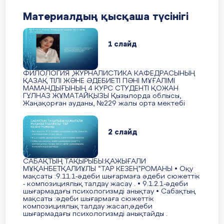
2 минут
І. Ұйымдастыру кезеңі. Сәлемдесу, түгендеу.
Бекіту
Теңеу
-
затты, нәрсені, құбылысты немесе заттың, нәрсенің, құбылы
Материалдың қысқаша түсінігі
Оқушыла
Эпитет
-
заттың, яки құбылыстың ерекшелігін, сыр-сипатын бейн
сабақ ту
Психологиялық ахуал туғызу. "Келісіп алай
1 слайд
«Ұстазға хат» кері
ойларын
Жауабы:
байланыс алынады
береді.С
- бір-бірімізді тыңдау;
бағалайт
ФИЛОЛОГИЯ ,ЖУРНАЛИСТИКА КАФЕДРАСЫНЫҢ
Метафора
–
дүниенің дидары, бір киері
келесі сө
ҚАЗАҚ ТІЛІ ЖӘНЕ ӘДЕБИЕТІ ПӘНІ МҰҒАЛІМІ
- тақырыпты түсіну;
МАМАНДЫҒЫНЫҢ 4 КУРС СТУДЕНТІ ҚОЖАН
айтуға б
Теңеу
–
бал таңдайым
ГҮЛНАЗ ЖҰМАТАЙҚЫЗЫ Қызылорда облысы,
ұнады,
- талқылауға белсенді қатысу;
Жаңақорған ауданы, №229 жалы орта мектебі
пайдалы,
Эпитет
–
күдікті ойдан, қыр киелі
білдім,
- сұрақ қойып отыру;
үйрендім
2 слайд
қызықты
- тапсырмаларды орындау,
ұмтылдым
4-тапсырма
Кері
сақтадым
САБАҚТЫҢ ТАҚЫРЫБЫ:ҚАЖЫҒАЛИ
- өзіндік ой пікірін білдіріп отыру.
байланыс
МҰҚАНБЕТҚАЛИҰЛЫ “ТАР КЕЗЕҢ”РОМАНЫ • Оқу
жасай ал
Түсіндірме сөздікпен жұмыс жасаңыз
мақсаты :9.11.1-әдеби шығармаға әдеби сюжеттік
т.б.
- композициялық талдау жасау . • 9.1.2.1-әдеби
шығармадағы психологизмді анықтау • Сабақтың
өлеңдегі қолданысы
мағынасы
мақсаты :әдеби шығармаға сюжеттік
композициялық талдау жасап,әдеби
шығармадағы психологизмді анықтайды .