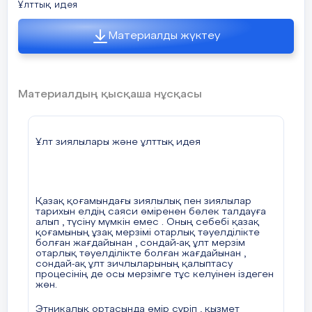
Ұлттық идея
Материалды жүктеу
Материалдың қысқаша нұсқасы
Ұлт зиялылары және ұлттық идея
Қазақ қоғамындағы зиялылық пен зиялылар
тарихын елдің саяси өміренен бөлек талдауға
алып , түсіну мүмкін емес . Оның себебі қазақ
қоғамының ұзақ мерзімі отарлық тәуелділікте
болған жағдайынан , сондай-ақ ұлт мерзім
отарлық тәуелділікте болған жағдайынан ,
сондай-ақ ұлт зичлыларының қалыптасу
процесінің де осы мерзімге тұс келуінен іздеген
жөн.
Этникалық ортасында өмір сүріп , қызмет