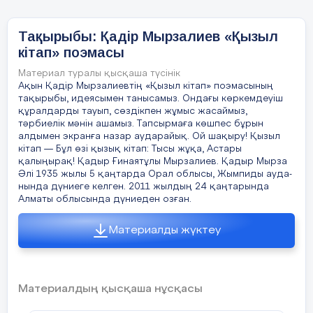
ойын атрибуттары, түрлі геометриялық
пішінде қиылған қазақ ертегілерінің сюжетті
1-топ : «Сталин»
пазлдары, көркем әдебиеттер балаларға
Тақырыбы: Қадір Мырзалиев «Қызыл
қолжетімді орналастырылған.
2-топ: « Бюро мүшелері»
кітап» поэмасы
Ұйымдастырылған оқу іс-әрекетінде
3-топ: « Ұлт зиялылары»
қолдануға арналған демонстрациялық
Материал туралы қысқаша түсінік
Ақын Қадір Мырзалиевтің «Қызыл кітап» поэмасының
құралдар, көрнекі материалдар кешені де
тақырыбы, идеясымен танысамыз. Ондағы көркемдеуіш
Жағымды психологиялық ахуал
жасалған. Ұлттық жабдықтармен
құралдарды тауып, сөздікпен жұмыс жасаймыз,
орнатамын.
безендірілген киіз үй іспеттес бұрышта
тәрбиелік мәнін ашамыз. Тапсырмаға көшпес бұрын
«Алау» телекомпаниясы талеранттық тақырып
алдымен экранға назар аударайық. Ой шақыру! Қызыл
Бір-бірімізді тыңдаймыз десек,
бойынша жиырма шақты бағдарлама түсірді.
кітап — Бұл өзі қызық кітап: Тысы жұқа, Астары
Одан алау радиосына сұхбатқа шақырылып,
қалыңырақ! Қадыр Ғинаятұлы Мырзалиев. Қадыр Мырза
1 рет қол шапалақтаймыз!
Әлі 1935 жылы 5 қаңтарда Орал облысы, Жымпиды ауда-
онда да осы бөлме туралы әңгіме қозғалынды.
Ұйымшыл боламыз десек,
нында дүниеге келген. 2011 жылдың 24 қаңтарында
Ендеше бұл да еңбегімнің бір жемісі шығар
2 рет шапалақтаймыз!
Алматы облысында дүниеден озған.
деп ойлаймын.
Белсенділік танытамыз десек,
3 рет шапалақтаймыз!
Материалды жүктеу
Енді осы ұлттық тәрбиені жүзеге асыру үшін
Мұғалім:
барлық қатысушы топтарға
келесі талаптарды ескердім:
сәттілік тілеймін.
а) Сабақтың өмірімен, қоршаған ортамен
Материалдың қысқаша нұсқасы
байланысты болуы. Сабақта қолданатын ойын
түрлері, диалог, әнгімелесу тақырыбы,
Wordwall»
платформасы арқылы ү
ІІ.
«