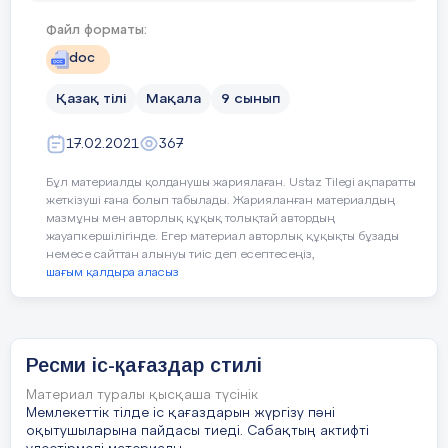
дұрыс тәрбие беру, олардың патриоттық
сезімін ояту, елге қызмет етуге, мемлекеттің
Файл форматы:
іргесін нығайтуға, тілдің дәрежесін көтеру
doc
біздің негізгі мақсатымыз.
Қазақ тілі
Мақала
9 сынып
Мен осыдан он бірнеше жыл бұрын «қазақ тілі
және әдебиеті мұғалімі» деген дипломды
17.02.2021
367
қолыма алып мектеп-балабақшасына
бастауыш сыныптарда қазақ тілінен сабақ
Бұл материалды қолданушы жариялаған. Ustaz Tilegi ақпаратты
беруге келген болатынмын. Сол кезде бұл
жеткізуші ғана болып табылады. Жарияланған материалдың
мамандықты таңдағаныма шыны керек сәл
мазмұны мен авторлық құқық толықтай автордың
жауапкершілігінде. Егер материал авторлық құқықты бұзады
өкініңкіредім, себебі оқушылардың тілге
немесе сайттан алынуы тиіс деп есептесеңіз,
деген қызығушылықтары жоқ болатын. Тіпті
шағым қалдыра аласыз
ата-аналар арасында кейде келіп «Бізге бұл
тілдің қажеті жоқ, біз түбі Ресейге кетеміз,
балаларды көп қинай бермеңіз» деп ренжіген
ата-аналардың сөзінен кейін, қатты қиналып,
Ресми іс-қағаздар стилі
қапыға түстім. Сонда өзіме-өзім қайтсем де
балалардың, одан құрды ата-аналардың
Материал туралы қысқаша түсінік
мемлекеттік тілге деген сүйіспеншілігін
Мемлекеттік тілде іс қағаздарын жүргізу пәні
оятамын, оның тиімді де қызығушылық
оқытушыларына пайдасы тиеді. Сабақтың актифті