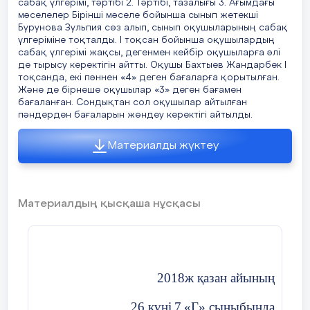
сабақ үлгерімі, тәртібі 2. Тәртібі, тазалығы 3. Ағымдағы
2.
Ежелгі дәуір
:
Серікхалиұлы Ілияс
мәселелер Бірінші мәселе бойынша сынып жетекші
Бурунова Зульпия сөз алып, сынып оқушыларының сабақ
Ежелгі дәуірде қазақ халқының ата-бабалары табиғатпен
үлгеріміне тоқталды. І тоқсан бойынша оқушылардың
етене өмір сүріп, көшпелі тұрмыс кешкен. Сол кезеңде
сабақ үлгерімі жақсы, дегенмен кейбір оқушыларға әлі
дәстүрлер адамдарды бірлікке, тәртіпке, сыйластыққа
де тырысу керектігін айтты. Оқушы Бахтыев Жандарбек І
тәрбиелейтін маңызды құрал болған.
тоқсанда, екі пәннен «4» деген бағаларға қорытылған.
Және де бірнеше оқушылар «3» деген бағамен
бағаланған. Сондықтан сол оқушылар айтылған
пәндерден бағаларын жөндеу керектігі айтылды.
Ежелгі дәуірден келе жатқан басты дәстүрлер:
Материалды жүктеу
• Қонақжайлық – келген адамды төрге шығарып, дәм
ұсыну.
• Үлкенді құрметтеу – ақсақал сөзін тыңдау, батасын алу.
Материалдың қысқаша нұсқасы
• Туыстық байланыс – ру, тайпа арасындағы татулықты
сақтау.
• Жоралғылар мен ырымдар – балаға ат қою, бесікке
2018ж қазан айының
салу, тұсау кесу сияқты салттардың бастамасы.
• Малға, табиғатқа құрмет – көшіп-қону кезінде жерді
26 күні
7
«
Г
» сыныбында