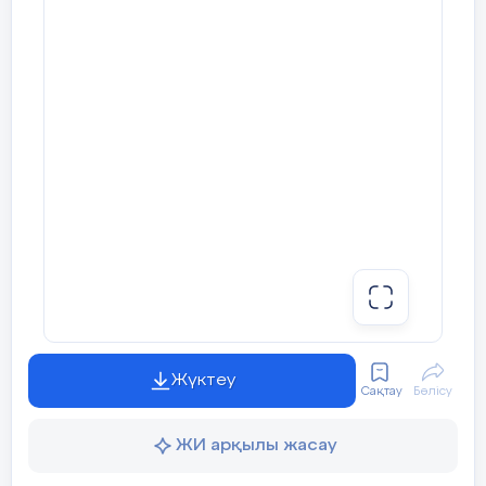
Құлақтан кіріп бойды алар,
Әсем ән мен тәтті күй.
Көңілге түрлі ой салар,
Әнді сүйсең, менше сүй!
Ендеше, назарларыңызға
Серікқалиұлы Ілияс орындауында «Қазағымның
дәстүрі» әнін ұсынамыз.
Жүктеу
(Ән орындалады)
Сақтау
Бөлісу
ЖИ арқылы жасау
2.Жүргізуші.