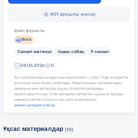
Құрметті де қадірлі ұстаздар, оқушылар, ата-аналар!
Бүгінгі «Ұлттық дәстүрлер және қазіргі қоғам» атты
ЖИ арқылы жасау
ашық тәрбие сағатымызға қош келдіңіздер!
Файл форматы:
docx
2-жүргізуші:
Сынып жетекші
Ашық сабақ
7 сынып
Қай кезеңде өмір сүрсек те, ұлттық дәстүр –
халқымыздың рухани тірегі.
04.06.2026
0
Ол ата-бабадан қалған асыл мұра ғана емес, бүгінгі
Бұл материалды қолданушы жариялаған. Ustaz Tilegi ақпаратты
қоғаммен үндесіп, ұрпақ санасын қалыптастыратын
жеткізуші ғана болып табылады. Жарияланған материалдың
құндылық.
мазмұны мен авторлық құқық толықтай автордың
жауапкершілігінде. Егер материал авторлық құқықты бұзады
Бүгінгі тәрбие сағатымызда ұлттық дәстүрлердің қазіргі
немесе сайттан алынуы тиіс деп есептесеңіз,
өмірдегі маңызы жайлы сөз қозғамақпыз.
шағым қалдыра аласыз
1-жүргізуші (өлеңмен):
Ұқсас материалдар
(10)