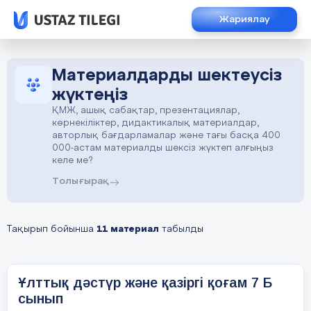
Жариялау
Материалдарды шектеусіз
жүктеңіз
ҚМЖ, ашық сабақтар, презентациялар,
көрнекіліктер, дидактикалық материалдар,
авторлық бағдарламалар және тағы басқа 400
000-астам материалды шексіз жүктеп алғыңыз
келе ме?
Толығырақ
Тақырып бойынша
11 материал
табылды
Ұлттық дәстүр және қазіргі қоғам 7 Б
сынып