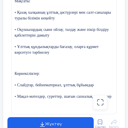
Мақсаты:
• Қазақ халқының ұлттық дәстүрлері мен салт-саналары
туралы білімін кеңейту
• Оқушылардың сыни ойлау, талдау және пікір білдіру
қабілеттерін дамыту
• Ұлттық құндылықтарды бағалау, оларға құрмет
көрсетуге тәрбиелеу
Көрнекіліктер:
• Слайдтар, бейнематериал, ұлттық бұйымдар
• Мақал-мәтелдер, суреттер, шағын сахналық көріністер
1.Жүргізуші .
Жүктеу
Сақтау
Бөлісу