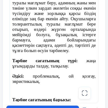
туралы мағлұмат беру, адамның жаны мен
жарияланды.
Қазақта бар қонақжай кең пейіл,
Қаулы:
тәніне үлкен зардап әкелетін соққы екенін
түсіндіру және зорлыққа қарсы біздің
2-қазанда Байқоңырдан «Союз-
Дастарханнан төгіледі ақ тілек.
Әрбір оқушы І тоқсанды жақсы деген
елімізде заң бар екенін айту. Оқушыларға
ТМ-13» кемесімен ғарышқа
бағалармен аяқтауға жауапкершілікпен
толеранттылық туралы мағлұмат бере
Сәлем беру – әдептің бір белгісі,
қазақтың тұңғыш ғарышкері
қарасын.
отырып, өздері жүрген орталарында
Әубәкіров Тоқтар Оңғарбайұлы
Үлкенге құрмет көрсету – ізгі жүрек.
мейірімді болуға, бұзақылық істерге
ұшты.
Сынып секторлары бекітілсін.
бармауға, адами бойларындағы
Той-думанда жаңғырады ән-күйі,
қасиеттерін сақтауға, әдепті де, тәртіпті де
Оқушылардың кітаптарын қадағалау
29-тамызда ҚР президенті Н.Ә
тұлға болып өсуін тәрбиелеу.
кітап секторына тапсырылсын.
Назарбаевтың жарлығымен Семей
Домбыраның үні – ұлттың бір күйі.
полигоны жабылды.
Тәрбие сағатының түрі:
жаңа
Қазіргі де қоғамда жоғалмай,
ұғымдарды талдау, талқылау.
1994 жыл:
Дәстүріміз болсын мәңгі бір мүйіз!
Әдісі:
проблемалық, ой қозғау,
Талғат Мұсабаев «Союз ТМ6»
эвристикалық.
ғарыш кемесімен ғарышқа ұшты.
Сынып жетекші: З.Бурунова
4-тақпақ (8 жол)
Абзал
🌿
5-желтоқсанда Будапештте
Хатшы: Н.Орақбаева
Ұлыбритания, Рессей және
Тәрбие сағатының барысы:
Америка Құрама Штаттарының
Бесік жыры тербетеді баланы,