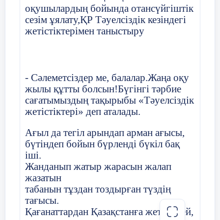
оқушылардың бойында отансүйгіштік
.
Сынып оқушыларының тәртібі мен
сезім ұялату,ҚР Тәуелсіздік кезіндегі
тазалығы жақсы деп есептелсін.
жетістіктерімен таныстыру
1 жүргізуші .
Оқушылардың қоғамдық шараларға
Қазақша би
қатысуын қадағалау мәдениет
секторына тапсырылсын
- Сәлеметсіздер ме, балалар.Жаңа оқу
Сахнаға мың бұралған биші қыздар,
жылы құтты болсын!Бүгінгі тәрбие
Әсем қимыл, нәзік үнге құмар.
сағатымыздың тақырыбы «Тәуелсіздік
Сынып жетекші: З.Бурунова
жетістіктері» деп аталады.
Би тілімен сырын айтып,
Хатшы: Н.Орақбаева
Ағыл да тегіл арындап арман ағысы,
Көрерменді тамсандырар! Дей келе сахнамызға шабыт
бүтіндеп бойын бүрленді бүкіл бақ
биімен қарсы алайық қыздарымызды.
2018ж қыркүйек айының
іші.
Алтай Ару,Ордабай Айгерім,Меркибай
Жанданып жатыр жарасын жалап
14 күні 7 «Г» сыныбында
Айару.Адлет Адия
жазатын
табанын тұздан тоздырған түздің
болған сынып жиналысының
тағысы.
Қағанаттардан Қазақстанға жеткендей,
1-тақпақ (8 жол
) О.Айгерңм