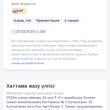
Файл форматы:
pdf
1.Ұлттық дәстүрлердің қысқаша тарихы-
К.Айгерім
Қазақ тілі
Презентация
2 сынып
23.02.2025
243
Ұлттық дәстүрлер – халқымыздың ғасырлар бойы
Бұл материалды қолданушы жариялаған. Ustaz Tilegi ақпаратты
қалыптасқан салт-санасы, әдет-ғұрпы, тәрбие мен
жеткізуші ғана болып табылады. Жарияланған материалдың
мәдениетінің негізі. Ол ұрпақтан ұрпаққа жалғасып,
мазмұны мен авторлық құқық толықтай автордың
халықтың рухани байлығын сақтап келеді.
жауапкершілігінде. Егер материал авторлық құқықты бұзады
немесе сайттан алынуы тиіс деп есептесеңіз,
шағым қалдыра аласыз
Қазіргі қоғамда ұлттық дәстүрлердің маңызы ерекше.
Себебі дәстүр арқылы жастар үлкенді сыйлауды, кішіге
қамқор болуды, бірлік пен ынтымақты, адамгершілік
Хаттама жазу үлгісі
пен мәдениетті үйренеді. Сонымен қатар бүгінгі таңда
дәстүрлер жаңаша түрде дамып, мерекелерде, отбасылық
Материал туралы қысқаша түсінік
салттарда, мектептегі тәрбиелік іс-шараларда кеңінен
2018ж қазан айының 26 күні 7 «Г» сыныбында болған
қолданылып жүр
сынып жиналысының Хаттамасы № 2 Қатысқаны: 20
Қатыспаған жоқ Күн тәртібінде: 1. Сынып оқушыларының