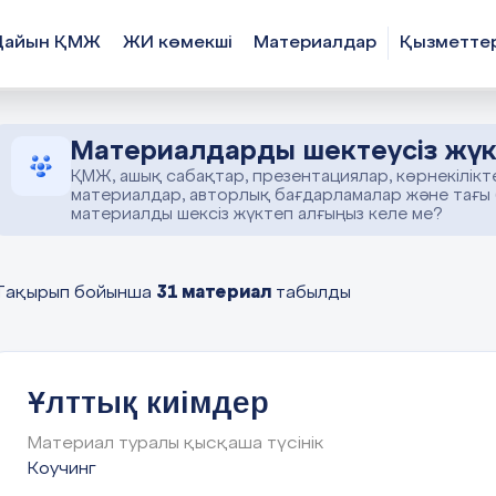
Дайын ҚМЖ
ЖИ көмекші
Материалдар
Қызметте
Материалдарды шектеусіз жүк
ҚМЖ, ашық сабақтар, презентациялар, көрнекілікт
материалдар, авторлық бағдарламалар және тағы
материалды шексіз жүктеп алғыңыз келе ме?
31 материал
Тақырып бойынша
табылды
Ұлттық киімдер
Материал туралы қысқаша түсінік
Коучинг