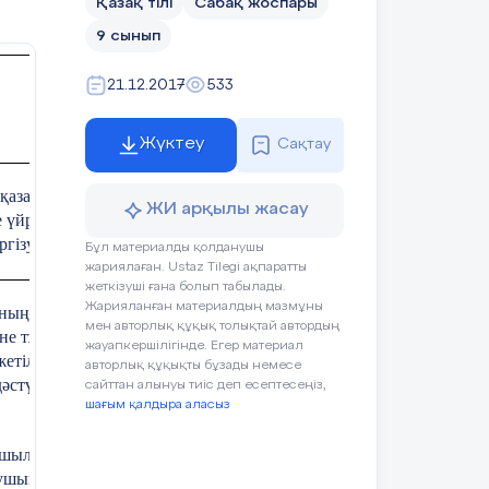
Қазақ тілі
Сабақ жоспары
9 сынып
 материалдар
21.12.2017
533
Жүктеу
Сақтау
 тарих
зақ тілінде сөйлей білуге, күделікті
ЖИ арқылы жасау
ге үйрету, грамматикалық тақырыптар
гізу.
Бұл материалды қолданушы
жариялаған. Ustaz Tilegi ақпаратты
□
Тіл табысқыш
□
Ұстамды
жеткізуші ғана болып табылады.
Жарияланған материалдың мазмұны
ың ұлттық бас киімдерінің
мен авторлық құқық толықтай автордың
іл
□
Үйлесімді
□
Талдағыш
әне тұтыну ерекшеліктері туралы түсінік
жауапкершілігінде. Егер материал
етілдіру.
авторлық құқықты бұзады немесе
әстүрін сыйлауға, құрметтеуге, мақтан
сайттан алынуы тиіс деп есептесеңіз,
шағым қалдыра аласыз
лығын, ой-талдауға бейімділігін,
қушының жеке қабілеті мен