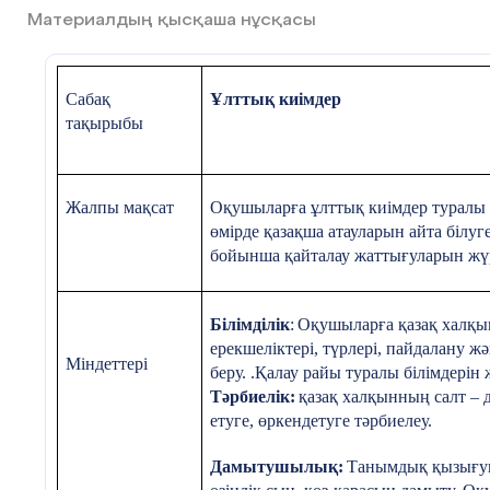
формасы
Материалдың қысқаша нұсқасы
4.Қыз баланың мектеп
формасы
Сабақ
Ұлттық киімдер
5. Сараптама тобы
тақырыбы
Постер қорғау
Жалпы мақсат
Оқушыларға ұлттық киімдер туралы қа
өмірде қазақша атауларын айта білу
бойынша қайталау жаттығуларын жүр
Слаид көрсету,ұлттық оюм
көмкерілген мектеп
формасын ұсыну
Білімділік
:
Оқушыларға қазақ халқын
ерекшеліктері, түрлері, пайдалану ж
Міндеттері
беру. .Қалау райы туралы білімдерін ж
Тәрбиелік:
қазақ халқынның салт – д
етуге, өркендетуге тәрбиелеу.
Дамытушылық:
Танымдық қызығушы