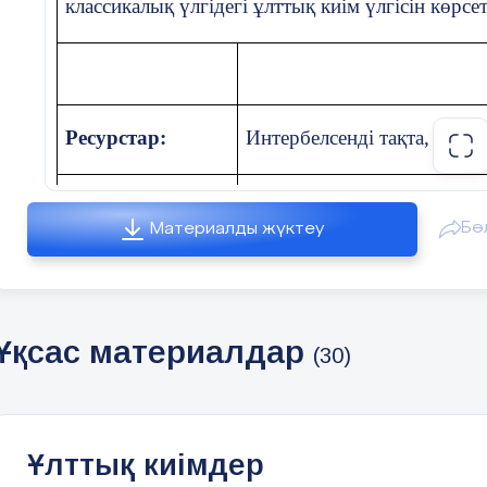
классикалық үлгідегі ұлттық киім үлгісін көрсет
Ресурстар:
Интербелсенді тақта, плака
Сабақтың
Коучтің іс-әрекеті
Бө
барысы:
Материалды жүктеу
Психологиялық
«
М
e
н –ғажаппын!» сергіту
дайындық
сәті
Ұқсас материалдар
(30)
Т
o
пқа бірігу
Топтарға бөліну
Ұлттық киімдер
Бастапқы байланыс жасау