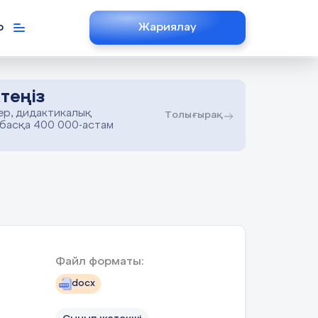
р
Жариялау
теңіз
ер, дидактикалық
Толығырақ
 басқа 400 000-астам
Файл форматы:
docx