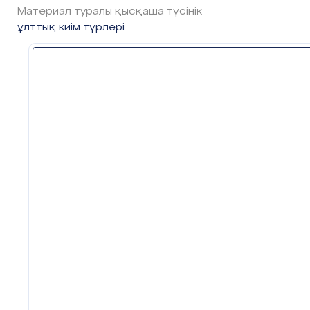
Материал туралы қысқаша түсінік
«Бүгінгі коучингтен не
ұлттық киім түрлері
үйренгілеріңіз келеді?»
Осы сұрақ аясында өз
ойларын стикерлерге жазы
сұрақ белгісіне ілу.
Ұлттық киім – кез келген
халық мәдениетінің
«
Қызығушылықты
ажырамас бөлшегі. (ұлтт
»
ояту
киім жайлы мәлімет беру
Ұлттық киім үлгілерімен
таныстыру.