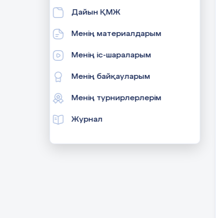
Дайын ҚМЖ
Менің материалдарым
Менің іс-шараларым
Менің байқауларым
Менің турнирлерлерім
Журнал