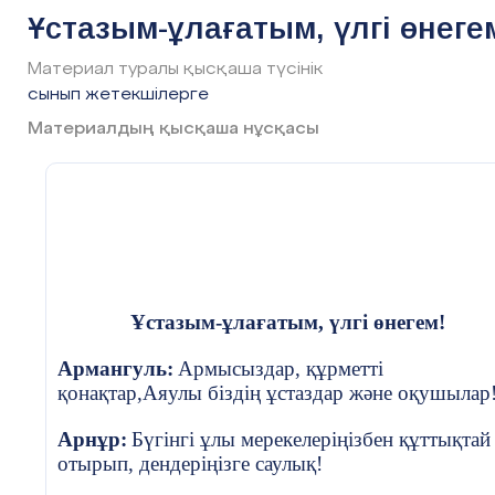
Құндылықтарды дарыту:
Тәуелсіздік және 
Ұстазым-ұлағатым, үлгі өнеге
мен дәстүрлерін, о
маңыздылығын түсі
Материал туралы қысқаша түсінік
сынып жетекшілерге
Материалдың қысқаша нұсқасы
Апта дәйексөзі:
«Тәуелсіз елдің ер
Сабақтың барысы
:
Ұстазым-ұлағатым, үлгі өнегем!
Сабақтың
Педагогтың әрекеті
кезені/
уақыт
Армангуль:
Армысыздар, құрметті
қонақтар,Аяулы біздің ұстаздар және оқушылар
Оқушылармен амандасу, көңіл-күй сұрау.
Сабақтың
Арнұр:
Бүгінгі ұлы мерекелеріңізбен құттықтай
басы
отырып, дендеріңізге саулық!
Сабақтың тақырыбы мен мақсатын хабарла