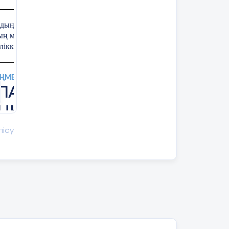
ың еңбегін бағалай білуге, құрметтеуге
удың маңыздылығын түсіндіру. Даналық
лікке, әдептілікке тәрбиелеу.
АҢМЕН ӨЗІҢДІ МАЗАЛАҒАН
ЛАРМЕН БӨЛІСУ
ҢЫЗДЫ?»
лісу
: оқушылардың ата-анаға деген сүйіспеншілігін,