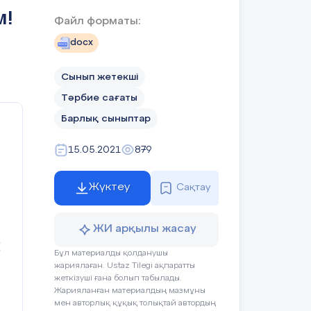
отаншылдықҚазақстанның тарихын,мәдениеті
м!
Файл форматы:
ның тәуелсіздігін және оны сақтаудың
ну,қоршаған ортаға қамқорлық жасау;
docx
Сынып жетекші
теңі – білімді ұрпақ қолында»
Тәрбие сағаты
Барлық сыныптар
15.05.2021
879
Жүктеу
Сақтау
Оқушының әрекеті
ЖИ арқылы жасау
!
Бұл материалды қолданушы
жариялаған. Ustaz Tilegi ақпаратты
Мәтін:
?
жеткізуші ғана болып табылады.
Баяғы заманда бір ауылда 
Жарияланған материалдың мазмұны
у.
сүріпті. Оған барлығы ақыл
мен авторлық құқық толықтай автордың