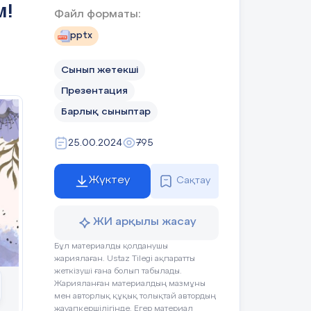
м!
ақытын аялау» (Ж.Ж.Руссо)
Файл форматы:
Ұстаз – ол...
pptx
хтар Әуезов)
Көпоқыған бала...
Сынып жетекші
Презентация
йларынортағасалады.
Барлық сыныптар
сы
тарынбілдіреді.
25.00.2024
795
ын эссе немесеөлеңқұрастырады.
Жүктеу
Сақтау
еді.
ЖИ арқылы жасау
Бұл материалды қолданушы
Дұрыс-бұрысы
жариялаған. Ustaz Tilegi ақпаратты
стыру.
жеткізуші ғана болып табылады.
Жарияланған материалдың мазмұны
Төмендегісөйлемдердіңдұ
мен авторлық құқық толықтай автордың
ынтолтыру.
✅
/
❌
1. Ұстазешқашаноқуш
жауапкершілігінде. Егер материал