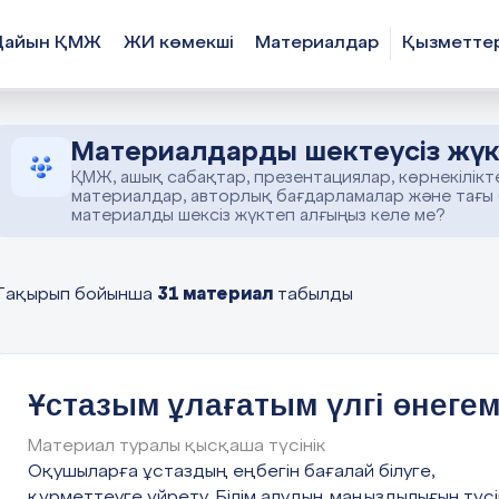
Дайын ҚМЖ
ЖИ көмекші
Материалдар
Қызметте
Материалдарды шектеусіз жүк
ҚМЖ, ашық сабақтар, презентациялар, көрнекілікт
материалдар, авторлық бағдарламалар және тағы
материалды шексіз жүктеп алғыңыз келе ме?
31 материал
Тақырып бойынша
табылды
Ұстазым ұлағатым үлгі өнеге
Материал туралы қысқаша түсінік
Оқушыларға ұстаздың еңбегін бағалай білуге,
құрметтеуге үйрету. Білім алудың маңыздылығын түсі