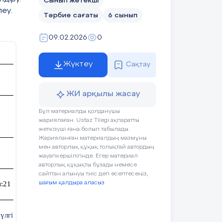
Сынып жетекші
леу.
Тәрбие сағаты
6 сынып
09.02.2026
0
Жүктеу
Сақтау
ЖИ арқылы жасау
Бұл материалды қолданушы
жариялаған. Ustaz Tilegi ақпаратты
жеткізуші ғана болып табылады.
Жарияланған материалдың мазмұны
мен авторлық құқық толықтай автордың
жауапкершілігінде. Егер материал
авторлық құқықты бұзады немесе
сайттан алынуы тиіс деп есептесеңіз,
:21
Қатыспағандар саны:
шағым қалдыра аласыз
үлгі өнегем