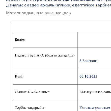
Даналық сөздер арқылы ізгілікке, әдептілікке тәрбие
Материалдың қысқаша нұсқасы
Бөлім:
Педагогтің Т.А.Ә. (болған жағдайда)
З.Бөкенова
Күні:
06.10.2025
Сынып: 6 «А» сынып
Қатысушылар саны
Тәрбие тақырыбы
Ұстазым ұлағатым 