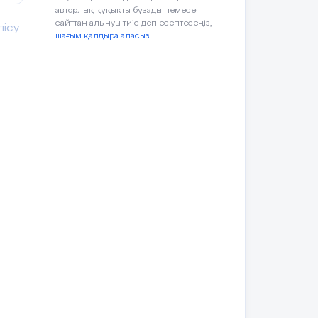
✅
/
❌
2. Кітапоқу – біліма
авторлық құқықты бұзады немесе
аналғанәсерлерінайтады.
✅
/
❌
3. Білім – өмірбойыж
сайттан алынуы тиіс деп есептесеңіз,
лісу
шағым қалдыра аласыз
ттеугешақырады.
шағынсыйлықтарменмарапатталады.
рындау.
АЛАҒАН
Н БӨЛІСУ
ЗДЫ?»