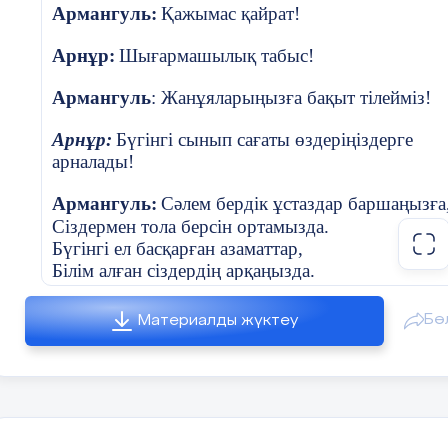
Армангуль:
Қажымас қайрат!
Оқушыларды шеңберге тұрғызып, «Жылы сө
жанындағы досына немесе мұғалімге жақсы
Арнұр:
Шығармашылық табыс!
II. Негізгібөлім
Армангуль
: Жанұяларыңызға бақыт тілейміз!
Кіріспеәңгіме:
Арнұр:
Бүгінгі сынып сағаты өздеріңіздерге
арналады!
Ұстаздегенкім?
Ұстаздыңеңбегіқандай?
Армангуль:
Сәлем бердік ұстаздар баршаңызға
Сіздермен тола берсін ортамызда.
Ұстаздан не үйренеміз?
Бүгінгі ел басқарған азаматтар,
Білім алған сіздердің арқаңызда.
Арнұр:
Бүгінгі күн құшақтарың гүлге толсын,
Бө
Материалды жүктеу
Дендеріңнің саулығы мықты болсын.
Даналық сөздермен танысу:
Сабақтың
Білімменен суарған шәкірттерін,
ортасы
Мұғалім балаларға белгілі ғұламалард
Төл мерекең ұстаздар құтты болсын!
сөздерін таныстырады:
Арнұр :
Ақыл, білім көп бердің,
«Ұстаз – ұлық емес, ұлы қызмет» (Ахмет 
Анамдайсың мектебім