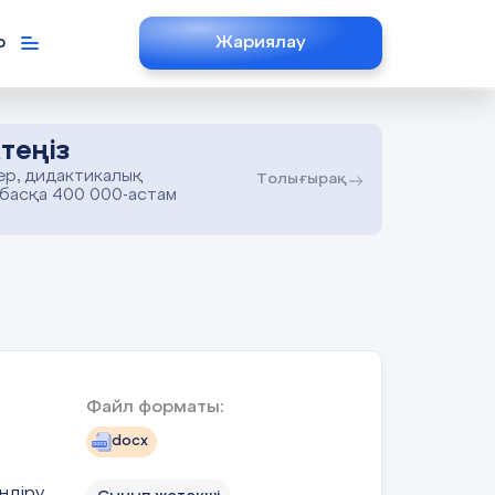
р
Жариялау
теңіз
ер, дидактикалық
Толығырақ
 басқа 400 000-астам
м
Файл форматы:
docx
ндіру.