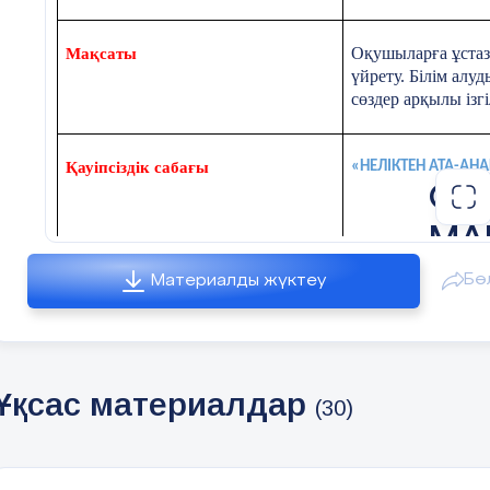
Оқушыларға ұстазд
Мақсаты
үйрету. Білім ал
сөздер арқылы ізгі
Қауіпсіздік сабағы
«НЕЛІКТЕН АТА-АН
ОЙ
МА
Бө
Материалды жүктеу
Ұқсас материалдар
(30)
Мақсаты
Сабақтың мақсаты
құрметін дамыту.