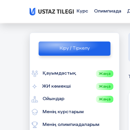
Курс
Олимпиада
Кіру / Тіркелу
Қауымдастық
Жаңа
ЖИ көмекші
Жаңа
Ойындар
Жаңа
Менің курстарым
Менің олимпиадаларым