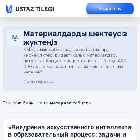
Жариялау
Материалдарды шектеусіз
жүктеңіз
ҚМЖ, ашық сабақтар, презентациялар,
көрнекіліктер, дидактикалық материалдар,
авторлық бағдарламалар және тағы басқа 400
000-астам материалды шексіз жүктеп алғыңыз
келе ме?
Толығырақ
Тақырып бойынша
11 материал
табылды
«Внедрение искусственного интеллекта
в образовательный процесс: задачи и