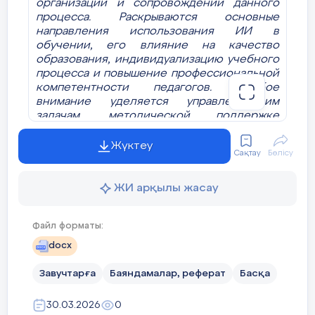
организации и сопровождении данного
процесса. Раскрываются основные
направления использования ИИ в
обучении, его влияние на качество
образования, индивидуализацию учебного
процесса и повышение профессиональной
компетентности педагогов. Особое
внимание уделяется управленческим
задачам, методической поддержке
учителей и формированию культуры
ответственного использования ИИ среди
Жүктеу
Сақтау
Бөлісу
учащихся. Представлен практический опыт
поэтапного внедрения технологий
искусственного интеллекта, а также
ЖИ арқылы жасау
выявлены основные трудности и пути их
преодоления.
Файл форматы:
Ключевые слова:
искусственный
docx
интеллект, образовательный процесс,
цифровизация образования, управление
Завучтарға
Баяндамалар, реферат
Басқа
школой, заместитель директора,
педагогические технологии, инновации,
30.03.2026
0
качество образования, ИКТ,