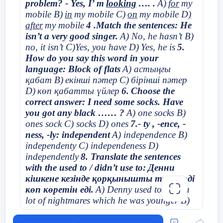
problem? - Yes, I’ m
looking
…. .
A)
for
my
деңгейін көтере алады.
Кілт сөздер:
IELTS емтиханы, білім беру
mobile B)
in
my mobile C)
on
my mobile D
)
платформалары, Telegram, YouTube, онлайн
after
my mobile
4 .Match the sentences: He
Telegram платформасының тиімділігі
дайындық, ағылшын тілі, емтиханға дайындық,
isn’t a very good singer.
A) No, he hasn’t B)
студенттер, тегін ресурстар, визуалды оқу.
no, it isn’t C)Yes, you have D)
Yes, he is
5.
Telegram – жылдам хабар алмасуға арналған
How do you say this word in your
платформа, ол білім беру мақсатында да белсенді
Оқу процесін ұйымдастыру үшін барлық
language: Block of flats
A) астыңғы
түрде қолданылып жүр. Telegram оқытушы мен
оқытушылар мен студенттерге электронды
қабат B)
екінші пәтер
C)
бірінші пәтер
студент арасындағы тиімді байланыс.Telegram
платформаларға қол жетімділік беріледі. Құрал
D)
көп қабатты үйлер
6.
Choose the
мессенджері білім беру мақсатында кеңінен
ретінде бейне сабақтар, дербес және онлайн
қолданылады. Бұл платформа студенттерге
correct answer: I need some socks. Have
жұмыс, онлайн курстар және т.б. қолданылады.
дайындық топтарына қосылуға, оқытушылармен
you got any black …… ?
A) one socks B)
Бізде бірнеше керемет жүйелер бар: "Bilimland",
тікелей байланысуға жəне əртүрлі материалдарға
ones sock C) socks D) ones
7.- ty , -ence, -
"Google Classroom", "MOODLE", "Telegram",
тез қол жеткізуге мүмкіндік береді. Telegram
ness, -ly: independent
A) independence B)
"Platonus", "Youtube", "Daryn.online" және т.б.
арналарында IELTS емтиханына арналған
independenty C) independeness D)
«Coursera» платформасы сонымен қатар курстарға
көптеген тегін жəне ақылы сабақтар, дайындық
independently
8. Translate the sentences
кіруге мүмкіндік ашты, «ZOOM» қызметі сабақ
материалдары, тапсырмалар мен кеңестер
with the used to / didn’t use to:
Денни
өткізуге ақысыз қол жетімділікті қамтамасыз етті»
орналастырылады.
деп Қазақстан Республикасының Білім және
кішкене кезінде қорқынышты түстерді
ғылым министрі Асхат Аймагамбетов айтқандай
көп көретін еді
.
A) Denny used to have a
Telegram-ның артықшылықтары:
платформаларды қолдану арқылы оқу
lot of nightmares which he was younger B)
поцесстерін ұйымдастыру тиімді болып саналады.
Denny don’t used to have a lot of nightmares
Жедел қолжетімділік: Студенттер дайындық
when he was younger C) Denny used to play