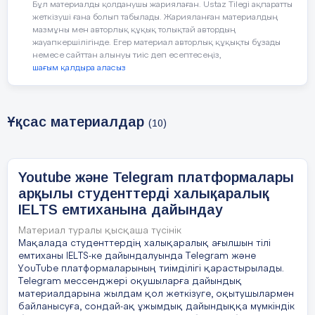
Бұл материалды қолданушы жариялаған. Ustaz Tilegi ақпаратты
жеткізуші ғана болып табылады. Жарияланған материалдың
мазмұны мен авторлық құқық толықтай автордың
жауапкершілігінде. Егер материал авторлық құқықты бұзады
Keywords:
IELTS exam, educational platforms,
немесе сайттан алынуы тиіс деп есептесеңіз,
Telegram, YouTube, online preparation, English, exam
шағым қалдыра аласыз
preparation, students, free resources, visual learning.
Ұқсас материалдар
(10)
Аннотация:
Мақалада студенттердің халықаралық
ағылшын тілі емтиханы IELTS-ке дайындалуында
Telegram жəне YouTube платформаларының
Youtube және Telegram платформалары
тиімділігі қарастырылады. Telegram мессенджері
арқылы студенттерді халықаралық
оқушыларға дайындық материалдарына жылдам
IELTS емтиханына дайындау
қол жеткізуге, оқытушылармен байланысуға,
сондай-ақ ұжымдық дайындыққа мүмкіндік
Материал туралы қысқаша түсінік
береді. YouTube платформасы тегін
Мақалада студенттердің халықаралық ағылшын тілі
бейнесабақтар, практикалық мысалдар жəне жеке
емтиханы IELTS-ке дайындалуында Telegram жəне
дайындық стратегиялары арқылы визуалды оқу
YouTube платформаларының тиімділігі қарастырылады.
Telegram мессенджері оқушыларға дайындық
құралы ретінде маңызды рөл атқарады. Бұл екі
материалдарына жылдам қол жеткізуге, оқытушылармен
платформаның үйлесімді пайдаланылуы
байланысуға, сондай-ақ ұжымдық дайындыққа мүмкіндік
студенттердің дайындық процесін жеңілдетіп,