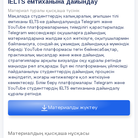
IELTS емтиханына дайындау
Материал туралы қысқаша түсінік
Мақалада студенттердің халықаралық ағылшын тілі
емтиханы IELTS-ке дайындалуында Telegram жəне
YouTube платформаларының тиімділігі қарастырылады.
Telegram мессенджері оқушыларға дайындық
материалдарына жылдам қол жеткізуге, оқытушылармен
байланысуға, сондай-ақ ұжымдық дайындыққа мүмкіндік
береді. YouTube платформасы тегін бейнесабақтар,
практикалық мысалдар жəне жеке дайындық
стратегиялары арқылы визуалды оқу құралы ретінде
маңызды рөл атқарады. Бұл екі платформаның үйлесімді
пайдаланылуы студенттердің дайындық процесін
жеңілдетіп, жоғары нəтижелерге қол жеткізуіне
көмектеседі. Білім беру платформалары: Telegram жəне
YouTube студенттердің IELTS емтиханына дайындалу
құралы ретінде.
Материалды жүктеу
Материалдың қысқаша нұсқасы