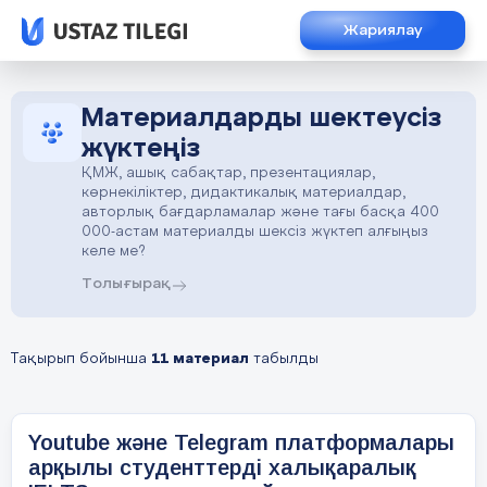
Жариялау
Материалдарды шектеусіз
жүктеңіз
ҚМЖ, ашық сабақтар, презентациялар,
көрнекіліктер, дидактикалық материалдар,
авторлық бағдарламалар және тағы басқа 400
000-астам материалды шексіз жүктеп алғыңыз
келе ме?
Толығырақ
Тақырып бойынша
11 материал
табылды
Youtube және Telegram платформалары
арқылы студенттерді халықаралық