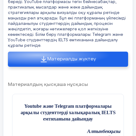
береді. YouTube платформасы тегін бейнесабақтар,
жоғары нəтижелерге қол жеткізуіне көмектеседі.
практикалық мысалдар жəне жеке дайындық
стратегиялары арқылы визуалды оқу құралы ретінде
Білім беру платформалары: Telegram жəне
маңызды рөл атқарады. Бұл екі платформаның үйлесімді
YouTube студенттердің IELTS емтиханына
пайдаланылуы студенттердің дайындық процесін
жеңілдетіп, жоғары нəтижелерге қол жеткізуіне
дайындалу құралы ретінде
.
көмектеседі. Білім беру платформалары: Telegram жəне
YouTube студенттердің IELTS емтиханына дайындалу
құралы ретінде.
Кілт сөздер:
IELTS емтиханы, білім беру
Материалды жүктеу
платформалары, Telegram, YouTube, онлайн
дайындық, ағылшын тілі, емтиханға дайындық,
студенттер, тегін ресурстар, визуалды оқу.
Материалдың қысқаша нұсқасы
Оқу процесін ұйымдастыру үшін барлық
оқытушылар мен студенттерге электронды
платформаларға қол жетімділік беріледі. Құрал
ретінде бейне сабақтар, дербес және онлайн
Youtube және Telegram платформалары
жұмыс, онлайн курстар және т.б. қолданылады.
арқылы студенттерді халықаралық IELTS
Бізде бірнеше керемет жүйелер бар: "Bilimland",
емтиханына дайындау
"Google Classroom", "MOODLE", "Telegram",
"Platonus", "Youtube", "Daryn.online" және т.б.
Алтынбекқызы