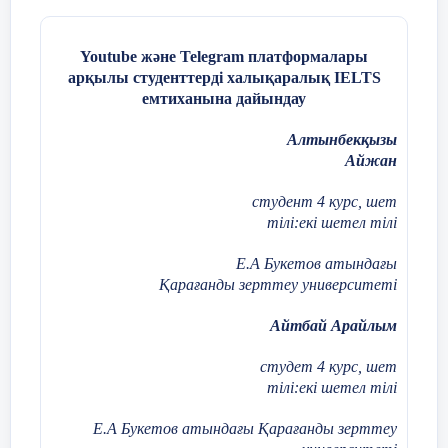
Youtube және Telegram платформалары
арқылы студенттерді халықаралық IELTS
емтиханына дайындау
Алтынбекқызы
Айжан
студент 4 курс, шет
тілі:екі шетел тілі
Е.А Букетов атындағы
Қарағанды зерттеу университеті
Айтбай Арайлым
студет 4 курс, шет
тілі:екі шетел тілі
Е.А Букетов атындағы Қарағанды зерттеу