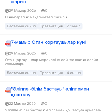
жарыс
29 Мамыр 2026
0
Сыныпаралық мақал-мәтел сайысы
Бастауыш сынып
Презентация
2 сынып
7-мамыр Отан қорғаушылар күні
29 Мамыр 2026
0
Отан қорғаушылар мерекесіне сәйкес шағын слайд
ұснымдары.
Бастауыш сынып
Презентация
4 сынып
"Әліппе -білім бастауы" әліппемен
қоштасу
22 Мамыр 2026
0
"Әліппе -білім бастауы" әліппемен қоштасуға арналған