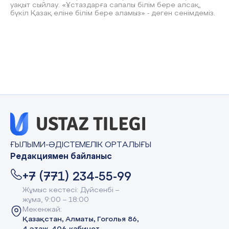
уақыт сыйлау. «Ұстаздарға сапалы білім бере алсақ,
бүкіл Қазақ еліне білім бере аламыз» - деген сенімдеміз.
ҒЫЛЫМИ-ӘДІСТЕМЕЛІК ОРТАЛЫҒЫ
Редакциямен байланыс
+7 (771) 234-55-99
Жұмыс кестесі: Дүйсенбі –
жұма, 9:00 – 18:00
Мекенжай:
Қазақстан, Алматы, Гоголья 86,