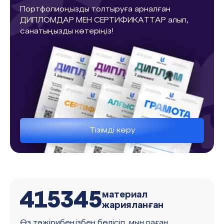
Портфолиоңызды толтыруға арналған
ДИПЛОМДАР МЕН СЕРТИФИКАТТАР алып,
санатыңызды көтеріңіз!
Тізімді көру
415345
материал
жарияланған
Өз тәжірибеңізбен бөлісіп, мыңдаған