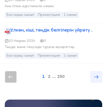
18 Наурыз 2026
0
Ана тіліне әдістемелік көмек
Бастауыш сынып
Презентация
1 сынып
Үлкен, кіші, теңдік белгілeрін үйрету .
10 Наурыз 2026
0
Теңдік және теңсіздік туралы ақпараттар.
Бастауыш сынып
Презентация
1 сынып
1
2
...
250