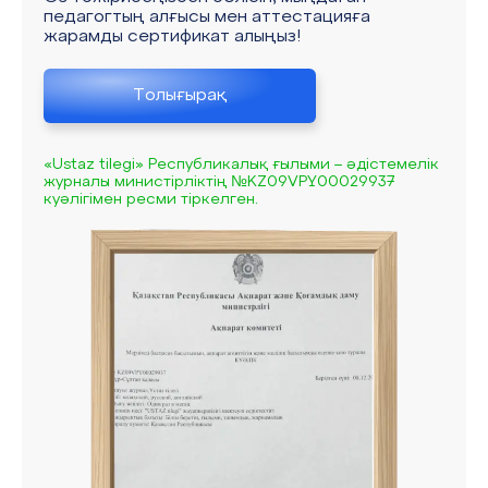
педагогтың алғысы мен аттестацияға
жарамды сертификат алыңыз!
Толығырақ
«Ustaz tilegi» Республикалық ғылыми – әдістемелік
журналы министірліктің №KZ09VPY00029937
куәлігімен ресми тіркелген.