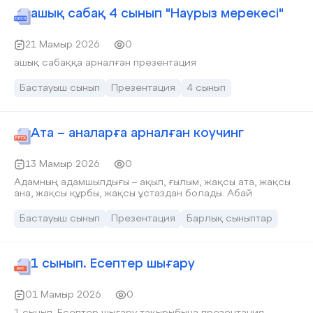
ашық сабақ 4 сынып "Наурыз мерекесі"
21 Мамыр 2026
0
ашық сабаққа арналған презентация
Бастауыш сынып
Презентация
4 сынып
Ата – аналарға арналған коучинг
13 Мамыр 2026
0
Адамның адамшылдығы – ақыл, ғылым, жақсы ата, жақсы
ана, жақсы құрбы, жақсы ұстаздан болады. Абай
Бастауыш сынып
Презентация
Барлық сыныптар
1 сынып. Есептер шығару
01 Мамыр 2026
0