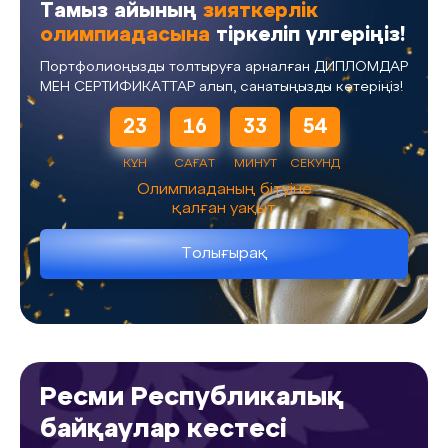
Тамыз айының
зияткерлік
олимпиадасына
тіркеліп үлгеріңіз!
Портфолиоңызды толтыруға арналған ДИПЛОМДАР
МЕН СЕРТИФИКАТТАР алып, санатыңызды көтеріңіз!
23
16
33
54
КҮН
САҒАТ
МИНУТ
СЕКУНД
Олимпиаданың бітуіне
қалған уақыт
Толығырақ
Ресми Республикалық
байқаулар кестесі