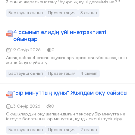
3 сынып жаратылыстану "Ауырлық күші дегеніміз не? "
Бастауыш сынып
Презентация
3 сынып
4 cсынып әлидің үйі инетрактивті
ойындар
19 Сәуір 2026
0
Ашық сабақ 4 сынып оқушылары орыс сыныбы қазақ тілін
жетік білуге үйрету
Бастауыш сынып
Презентация
4 сынып
"Бір минуттың құны" Жылдам оқу сайысы
13 Сәуір 2026
0
Оқушылардың оқу шапшаңдығын тексеру.Бір минутта не
істеуге болатынын ,әр минуттың құнды екенін түсіндіру
Бастауыш сынып
Презентация
2 сынып