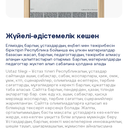
Жүйелі-әдістемелік кешен
Еліміздің барлық ұстаздардың еңбегі мен тәжірибесін
біріктіріп Республика бойынша ең үлкен материалдар
базасын жасап, барлық педагогтардың тәжірибе алмасу
алаңын қалыптастырып отырмыз. Барлық материалдарды
педагогтар жүктеп алып сабағына қолдана алады
Ustaz tilegi – Ұстаз тілегі Республикалық ұстаздар
сайтында ашық сабақтар, сабақ жоспарлары, қмж, омж,
ұмж, ктп, сценарийлер, олимпиада есептерін, тәрбие
сағаттарды, мұғалімдерге керекті барлық құжаттарды
таба аласыз. Сайтта барлық пәндерден, қазақ тілінде
ақпараттар бар. смк еду кз, ашық сабақтар, қысқа
мерзімді жоспарлар, тәрбие сағаттың сцеранийлері
жарияланған. Сайтта олимпиадаларға қатысып өз
біліміңізді тексеріп көрсеңіз болады. Жалпы,
орталығымыздың басты мақсаты: ұстаздарға кез-келген
жерде, кез-келген уақытта білім алуына мүмкіндік беру.
Ұстаздардың барлық өзекті мәселелеріне инновациялық
шешім тауып, шығармашылық жұмыспен айналысуына