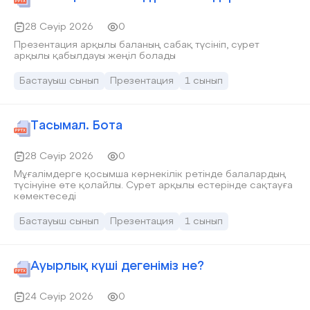
28 Сәуір 2026
0
Презентация арқылы баланың сабақ түсініп, сурет
арқылы қабылдауы жеңіл болады
Бастауыш сынып
Презентация
1 сынып
Тасымал. Бота
28 Сәуір 2026
0
Мұғалімдерге қосымша көрнекілік ретінде балалардың
түсінуіне өте қолайлы. Сурет арқылы естерінде сақтауға
көмектеседі
Бастауыш сынып
Презентация
1 сынып
Ауырлық күші дегеніміз не?
24 Сәуір 2026
0