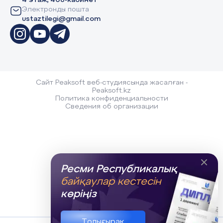
4 этаж, 406-кабинет
Электронды пошта
ustaztilegi@gmail.com
Сайт Peaksoft веб-студиясында жасалған -
Peaksoft.kz
Политика конфиденциальности
Сведения об организации
Ресми Республикалық
байқаулар кестесін
көріңіз
Толығырақ