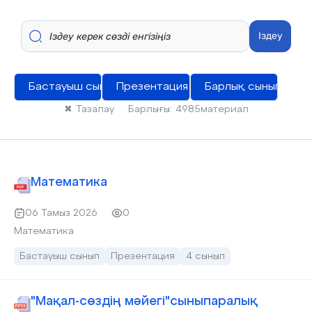
Іздеу
Бастауыш сынып
Презентация
Барлық сыныптар
✖
Тазалау
Барлығы:
4985
материал
Математика
06 Тамыз 2026
0
Математика
Бастауыш сынып
Презентация
4 сынып
"Мақал-сөздің мәйегі"сыныпаралық