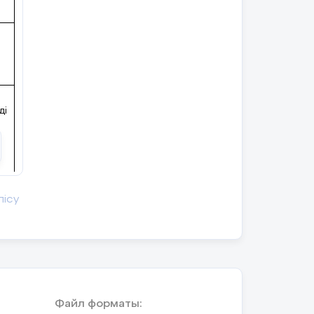
ді
лісу
не
Файл форматы: