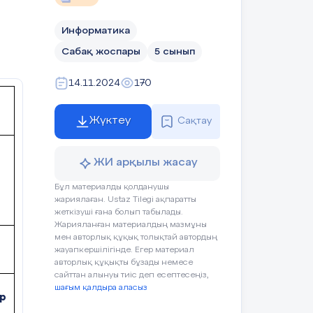
Информатика
Сабақ жоспары
5 сынып
14.11.2024
170
Жүктеу
Сақтау
ЖИ арқылы жасау
Бұл материалды қолданушы
жариялаған. Ustaz Tilegi ақпаратты
жеткізуші ғана болып табылады.
Жарияланған материалдың мазмұны
мен авторлық құқық толықтай автордың
жауапкершілігінде. Егер материал
авторлық құқықты бұзады немесе
сайттан алынуы тиіс деп есептесеңіз,
шағым қалдыра аласыз
р