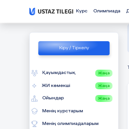
Курс
Олимпиада
Кіру / Тіркелу
Қауымдастық
Жаңа
ЖИ көмекші
Жаңа
Ойындар
Жаңа
Менің курстарым
Менің олимпиадаларым