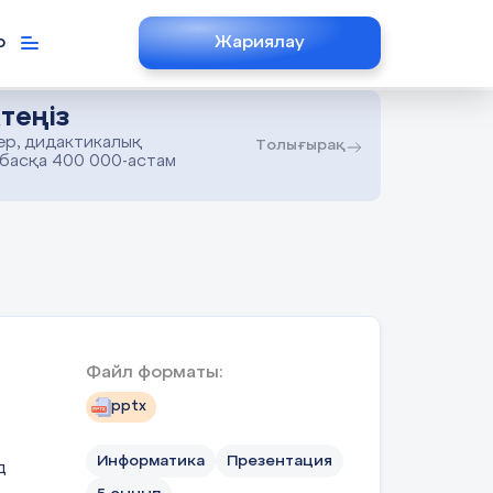
р
Жариялау
теңіз
ер, дидактикалық
Толығырақ
 басқа 400 000-астам
Файл форматы:
pptx
Информатика
Презентация
д