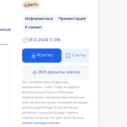
pptx
е
а
Информатика
Презентация
5 сынып
рикум
ып
17.11.2024
276
ыс
Жүктеу
Сақтау
ЖИ арқылы жасау
;
Бұл материалды қолданушы
жариялаған. Ustaz Tilegi ақпаратты
жеткізуші ғана болып табылады.
Жарияланған материалдың мазмұны
мен авторлық құқық толықтай автордың
жауапкершілігінде. Егер материал
авторлық құқықты бұзады немесе
сайттан алынуы тиіс деп есептесеңіз,
на
шағым қалдыра аласыз