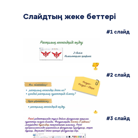
Слайдтың жеке беттері
#1 слайд
#2 слайд
#3 слайд