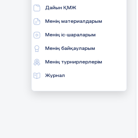
Дайын ҚМЖ
Менің материалдарым
Менің іс-шараларым
Менің байқауларым
Менің турнирлерлерім
Журнал