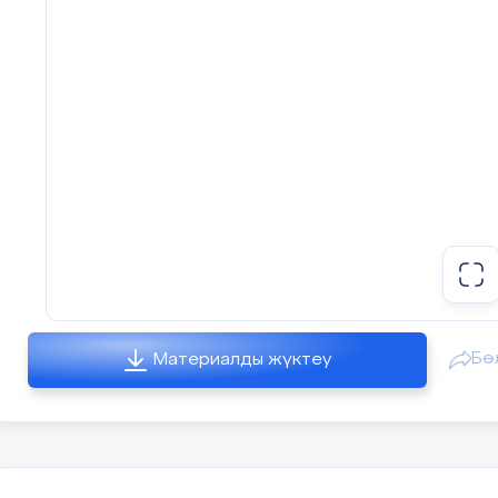
білу;
Сабақтың барысы
Сабақтың
Педагогтің әрекеті
кезеңі/
уақыт
Сабақтың
Ұйымдастыру кезеңі.
басы
Оқушылармен сәлемдесу, сабаққа
Бө
Материалды жүктеу
10 мин
тексеру.
Сыныпта психологиялық атмо
қалыптасуы. Сабаққа деген қызы
ояту: