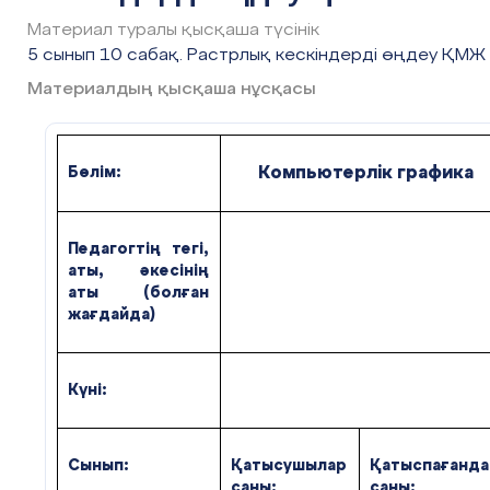
Материал туралы қысқаша түсінік
5 сынып 10 сабақ. Растрлық кескіндерді өңдеу ҚМЖ
#7 слайд
Материалдың қысқаша нұсқасы
Компьютерлік графика
Бөлім:
#8 слайд
Педагогтің тегі,
аты, әкесінің
аты (болған
жағдайда)
#9 слайд
Күні:
Сынып:
Қатысушылар
Қатыспағанда
саны:
саны: