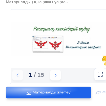
Материалдың қысқаша нұсқасы
1
/ 15
Бө
Материалды жүктеу