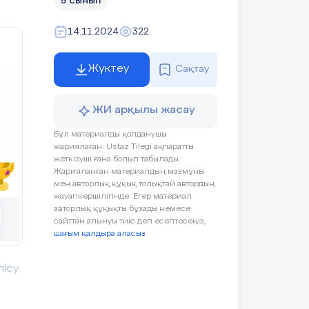
5 сынып
14.11.2024
322
Жүктеу
Сақтау
ЖИ арқылы жасау
Бұл материалды қолданушы
жариялаған. Ustaz Tilegi ақпаратты
жеткізуші ғана болып табылады.
Жарияланған материалдың мазмұны
мен авторлық құқық толықтай автордың
жауапкершілігінде. Егер материал
авторлық құқықты бұзады немесе
сайттан алынуы тиіс деп есептесеңіз,
шағым қалдыра аласыз
лісу