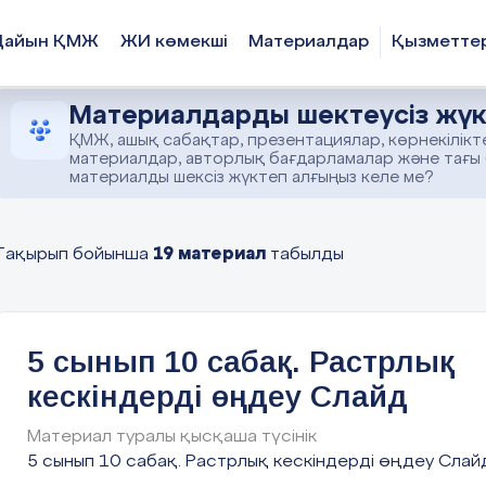
Дайын ҚМЖ
ЖИ көмекші
Материалдар
Қызметте
Материалдарды шектеусіз жүк
ҚМЖ, ашық сабақтар, презентациялар, көрнекілікт
материалдар, авторлық бағдарламалар және тағы
материалды шексіз жүктеп алғыңыз келе ме?
19 материал
Тақырып бойынша
табылды
5 сынып 10 сабақ. Растрлық
кескіндерді өңдеу Слайд
Материал туралы қысқаша түсінік
5 сынып 10 сабақ. Растрлық кескіндерді өңдеу Слай