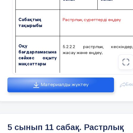
#10 слайд
Сабақтың
Растрлық суреттерді өңдеу
тақырыбы
Оқу
5.2.2.2 растрлық кескіндер
#11 слайд
бағдарламасына
жасау және өңдеу;
сәйкес оқыту
мақсаттары
Бө
Сабақтың
Растрлық кескіндерді жасау жә
Материалды жүктеу
мақсаты
өңдеуді үйрену
#12 слайд
-
Қарым-қатынас деңгейінде
сөздік қорын, сипап сезу
дағдыларын дамыту
5 сынып 11 сабақ. Растрлық
#13 слайд