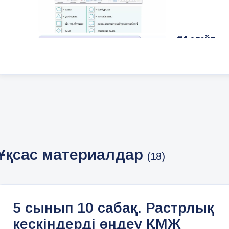
#4 слайд
#5 слайд
Ұқсас материалдар
(18)
#6 слайд
5 сынып 10 сабақ. Растрлық
кескіндерді өңдеу ҚМЖ