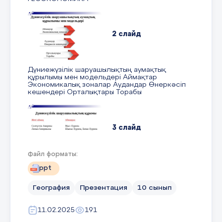
2 слайд
Дүниежүзілік шаруашылықтың аумақтық
құрылымы мен модельдері Аймақтар
Экономикалық зоналар Аудандар Өнеркәсіп
кешендері Орталықтары Торабы
3 слайд
Файл форматы:
Дүниежүзілік шаруашылықтың құрамы Жеті
ppt
аймақ Солтүстік Америка Латын Америкасы
Африка Аустралия және Мұхиттық аралдар
ТМД Еуропа мен Азия Аймақша Мыс: Еуропа
География
Презентация
10 сынып
Шығыс Еуропа, Батыс Еуропа Солтүстік, Орта
және Оңтүстік Еуропа
11.02.2025
191