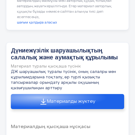
материалдың мазмұны мен авторлық құқық толықтай
автордың жауапкершілігінде. Егер материал авторлық
- Осы бейне роликтен қандай әсер алдыңыз?
экономикалық аудан
құқықты бұзады немесе сайттан алынуы тиіс деп
есептесеңіз,
- Не себепті осы бейнефильм көрсетілді деп 
экономикалық зона
шағым қалдыра аласыз
Сабақтың тақырыбы анықталады.Сабақтың м
ІІ.
Жаңа сабақты түсіндіру (10 мин.)
Сабақтың
Дүниежүзілік шаруашылықтың
Сабақтың ортасы
https://youtu.be/C12OlG5Rfeg
бейнесабақп
ортасы
салалық және аумақтық құрылымы
Материал туралы қысқаша түсінік
Шаруашылықты орналастыру
(50 мин.)
ДЖ шаруашылық туралы түсінік, оның салалры мен
факторлары
құрылымдарына тоқталу, әр түрлі қызықты
экономиканы, өнімді күштерді, білім беруді,
тапсырмалар орындату арқылы оқушының
мен сапасын, адами капиталдың сапалы және
қызығушылыңын арттыру
Елдерді үлестіру: Канада, Қазақстан, Швеция
Материалды жүктеу
Африкалық одақ, Австралиялық Одақ экономик
бойынша тараттыңыз? Жауапты дәлелдеу. Сіз
салыстырыңыз.
Материалдың қысқаша нұсқасы
Даму жағдайындағы елдерді салыстыру үшін