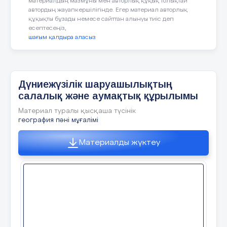
Құндылықтарға баулу
Сабақ барысында шығармаш
материалдың мазмұны мен авторлық құқық толықтай
автордың жауапкершілігінде. Егер материал авторлық
қарым-қатынас жасай отыры
құқықты бұзады немесе сайттан алынуы тиіс деп
жауапкершілікке, өзіндік біл
есептесеңіз,
шағым қалдыра аласыз
Пəнаралық байланыс
Химия, биология, қазақ тіл
пәнаралық байланыс интерб
асады.
Дүниежүзілік шаруашылықтың
салалық және аумақтық құрылымы
Алдыңғы білім
7.5.2.2-Қазақстандық компо
Материал туралы қысқаша түсінік
инфрақұрылым элементтерін
география пәні мұғалімі
Материалды жүктеу
Сабақтың
Сабақтағы жоспарланған 
жоспарланған
кезеңдері
Оқушыларды түгендеу