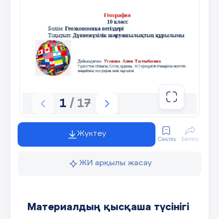
құрылымын сызбаға түсіреді, ауыл ша
өнеркәсіптің құрамы мен құрылымым
Жұмыс алгоритмі:
-Тақырыпшаларды түсініп оқу;
-Термин сөздерге анықтама беру;
-Негізгі мазмұнын ашу;
1
/ 17
«Екі жұлдыз, бір тілек» әдісі (Кері б
Жүктеу
Сақтау
Бөлісу
ЖИ арқылы жасау
2 тапсырма
«Ойтолғаныс» ЖұпЖ
№
Қолдану
Материалдың қысқаша түсінігі
1жұп Артығын алып таста тапсырмас
10 минут