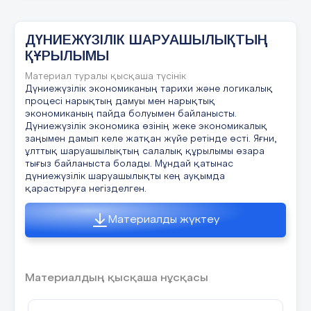
Білу, түсіну
«Жарнамалау» әдісі
ТЖ
арқылы әр т
танысып,постерге түсіріп,талқылап ж
10 минут
жарнамалайды
ДҮНИЕЖҮЗІЛІК ШАРУАШЫЛЫҚТЫҢ
ҚҰРЫЛЫМЫ
Материал туралы қысқаша түсінік
1тапсырма Оқулық мәтінімен жұмы
№
Дүниежүзілік экономиканың тарихи және логикалық
процесі нарықтың дамуы мен нарықтық
1- топ: Шаруашылық(орысша, ағылшын
экономиканың пайда болуымен байланысты.
Дүниежүзілік экономика өзінің жеке экономикалық
заңымен дамып келе жатқан жүйе ретінде өсті. Яғни,
2- топ: Шаруашылық құрылымы
ұлттық шаруашылықтың салалық құрылымы өзара
тығыз байланыста болады. Мұндай қатынас
3-топ: Ауыл шарушылығы
дүниежүзілік шаруашылықты кең ауқымда
қарастыруға негізделген.
4-топ: Өнеркәсіп(орысша, ағылшынша 
Материалды жүктеу
Критерий:
тақырыпты өздігінінен оқы
постерге түсіреді
Материалдың қысқаша нұсқасы
Дескриптор:
шаруашылық ұғымын аш