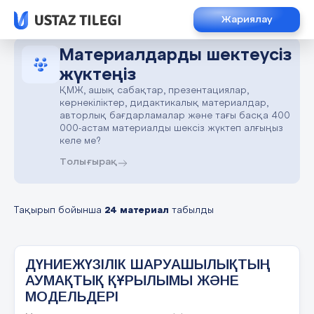
Жариялау
Материалдарды шектеусіз
жүктеңіз
ҚМЖ, ашық сабақтар, презентациялар,
көрнекіліктер, дидактикалық материалдар,
авторлық бағдарламалар және тағы басқа 400
000-астам материалды шексіз жүктеп алғыңыз
келе ме?
Толығырақ
Тақырып бойынша
24 материал
табылды
ДҮНИЕЖҮЗІЛІК ШАРУАШЫЛЫҚТЫҢ
АУМАҚТЫҚ ҚҰРЫЛЫМЫ ЖӘНЕ
МОДЕЛЬДЕРІ