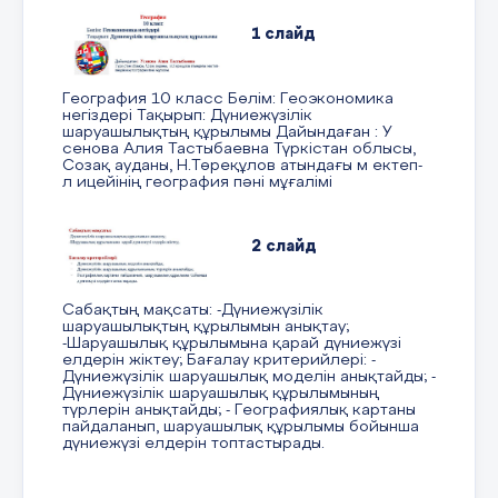
Көмір, мұнай, темір, газ, мыс, құ
1 слайд
Боксит, алюминий, трактор, титан,
География 10 класс Бөлім: Геоэкономика
негіздері Тақырып: Дүниежүзілік
Топырақ, плантация, зауыт, егісті
шаруашылықтың құрылымы Дайындаған : У
сенова Алия Тастыбаевна Түркістан облысы,
Созақ ауданы, Н.Төреқұлов атындағы м ектеп-
Электротехника, аккумулятор, тра
л ицейінің география пәні мұғалімі
автомобиль, мыс;
Күріш, картоп, күнбағыс, арпа, би
2 слайд
Сабақтың мақсаты: -Дүниежүзілік
2
жұп Байланыстыр
шаруашылықтың құрылымын анықтау;
-Шаруашылық құрылымына қарай дүниежүзі
елдерін жіктеу; Бағалау критерийлері: -
Қара металлургия кокс
Дүниежүзілік шаруашылық моделін анықтайды; -
Дүниежүзілік шаруашылық құрылымының
түрлерін анықтайды; - Географиялық картаны
Көмір су
пайдаланып, шаруашылық құрылымы бойынша
Сабақтың
дүниежүзі елдерін топтастырады.
ортасы
Мұнай тамақ