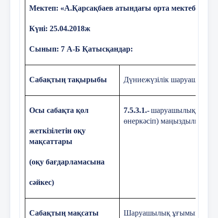
Мектеп: «А.Қарсақбаев атындағы орта мектебі» КММ
- Тақырыптағы негізгі ұғымдар туралы б
едім?
Күні: 25.04.2018ж
- Бүгін сабақта мен нені үйрендім?
Сынып: 7 А-Б Қатысқандар:
- Тағы да немен жұмыс жасау керек?
Сабақтың тақырыбы
Дүниежүзілік шаруашылық
тапсырма 2
Кері байланыс кезеңінде «оқуға құшта
Анықтама бер
кітаптар оқуға кеңес беріледі.
Осы сабақта қол
7.5.3.1.-
шаруашылық салала
өнеркәсіп) маңыздылығын т
САҒЫЗ--
жеткізілетін оқу
мақсаттары
3. Үйге тапсырма (2 мин.)
КАОЛИН---------
ЦЕЛЛЮЛОЗА-------------
(оқ
у бағдарламасына
«Қазақстанның өнеркәсіп орталықтары» а
қысқаша хабарлама дайындап келу.
сəйкес)
Сабақты
қорытындылау:
Сабақтың мақсаты
Шаруашылық ұғымының ан