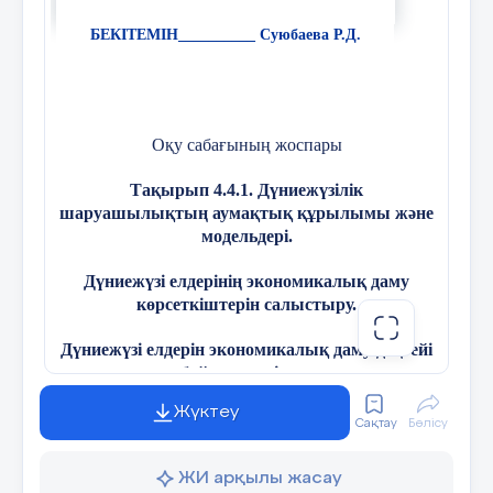
8 слайд
БЕКІТЕМІН
__________
Суюбаева Р.Д.
Оқу сабағының жоспары
9 слайд
Тақырып 4.4.1. Дүниежүзілік
шаруашылықтың аумақтық құрылымы және
модельдері.
Дүниежүзі елдерінің экономикалық даму
көрсеткіштерін салыстыру.
10 слайд
Дүниежүзі елдерін экономикалық даму деңгейі
бойынша жіктеу
Үй тапсырмасы: 33 тақырып мазмұндау 110 бет
сұрақтарға жауап беру
Жүктеу
(сабақтың тақырыбы)
Сақтау
Бөлісу
ЖИ арқылы жасау