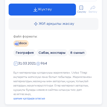
Жүктеу
Сақтау
Бөлісу
ЖИ арқылы жасау
Файл форматы:
docx
География
Сабақ жоспары
8 сынып
Онда бүгінгі сабағымыздың тақырыбы
31.03.2021
964
тақырып анықталады/
Бұл материалды қолданушы жариялаған. Ustaz Tilegi
ақпаратты жеткізуші ғана болып табылады. Жарияланған
материалдың мазмұны мен авторлық құқық толықтай
автордың жауапкершілігінде. Егер материал авторлық
құқықты бұзады немесе сайттан алынуы тиіс деп
есептесеңіз,
шағым қалдыра аласыз