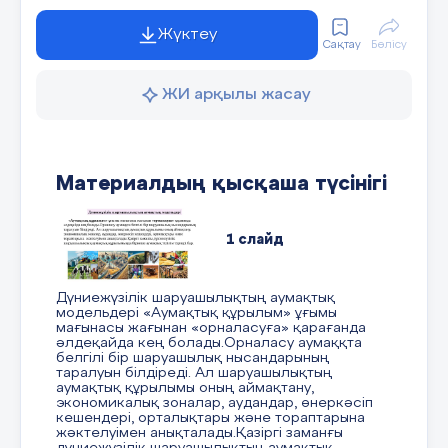
Жүктеу
Сақтау
Бөлісу
Қажетті ресурстар:
Атлас карталары, элек
ЖИ арқылы жасау
Материалдың қысқаша түсінігі
Сабақтың
Педагогтің әрекеті
1 слайд
кезеңі/
уақыты
Дүниежүзілік шаруашылықтың аумақтық
модельдері «Аумақтық құрылым» ұғымы
мағынасы жағынан «орналасуға» қарағанда
әлдеқайда кең болады.Орналасу аумаққта
І.
Ұйымдастыру кезеңі (3 мин.)
белгілі бір шаруашылық нысандарының
Сабақтың
таралуын білдіреді. Ал шаруашылықтың
аумақтық құрылымы оның аймақтану,
Топпен амандасу, топты түгендеу.
басы (20
экономикалық зоналар, аудандар, өнеркәсіп
Өткен тақырыпты еске түсіру және
мин.)
кешендері, орталықтары және тораптарына
жәктелуімен анықталады.Қазіргі заманғы
жаңа тақырыппен байланыстыру
дүниежүзілік шаруашылықтың аумақтық