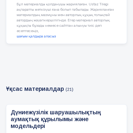
Бұл материалды қолданушы жариялаған. Ustaz Tilegi
4 слайд
ақпаратты жеткізуші ғана болып табылады. Жарияланған
материалдың мазмұны мен авторлық құқық толықтай
автордың жауапкершілігінде. Егер материал авторлық
құқықты бұзады немесе сайттан алынуы тиіс деп
есептесеңіз,
шағым қалдыра аласыз
5 слайд
6 слайд
Ұқсас материалдар
(21)
Экономикалық зоналар ЭКОНОМИКАЛЫҚ
ЗОНАЛАР Негізінен ірі елдерде өндіргіш
Дүниежүзілік шаруашылықтың
күштері дамуының өзіндік табиғи және
аумақтық құрылымы және
экономикалық жағдайлары тән аудандардан
тұратын ірі аумақтық түзілімдер ретінде
модельдері
анықталады. Ел ішінде экономикалық аудан,
өнеркәсіп тораптары мен өнеркәсіп