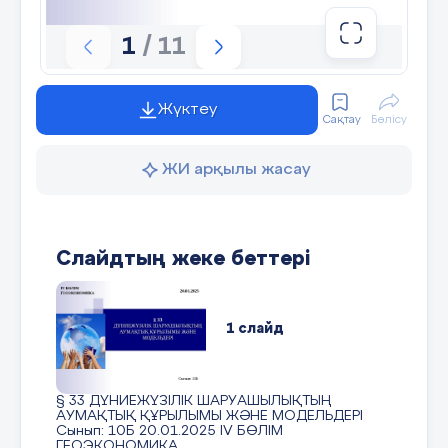
1
/ 11
Жүктеу
Сақтау
Бөлісу
ЖИ арқылы жасау
Слайдтың жеке беттері
1 слайд
§ 33 ДҮНИЕЖҮЗІЛІК ШАРУАШЫЛЫҚТЫҢ
АУМАҚТЫҚ ҚҰРЫЛЫМЫ ЖӘНЕ МОДЕЛЬДЕРІ
Сынып: 10Б 20.01.2025 ІV БӨЛІМ
ГЕОЭКОНОМИКА