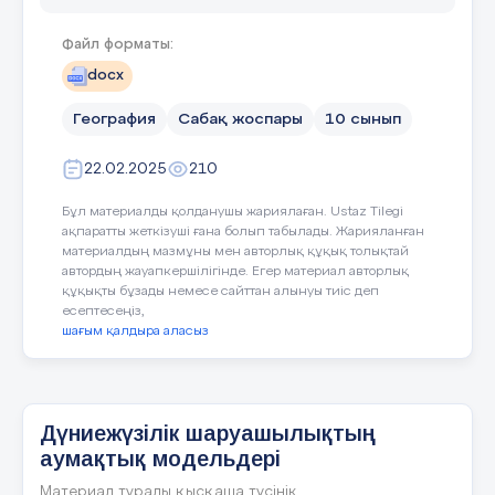
Модуль/пән атауы
ЖБП 11 «География»
Файл форматы:
docx
Педагогтің аты-жөні:
Амантұрлы Жазира Ор
География
Сабақ жоспары
10 сынып
22.02.2025
210
К
үні:
10.02.2025ж.
Бұл материалды қолданушы жариялаған. Ustaz Tilegi
ақпаратты жеткізуші ғана болып табылады. Жарияланған
Курс/Топ:
Қатысушылар саны:
материалдың мазмұны мен авторлық құқық толықтай
автордың жауапкершілігінде. Егер материал авторлық
1МДТ – 24 б/б – 10.02.2025ж.
құқықты бұзады немесе сайттан алынуы тиіс деп
есептесеңіз,
шағым қалдыра аласыз
1БББ - 24 б/б «А» -
14.02.2025ж.
1БББ – 24 б/б «Б» -
Дүниежүзілік шаруашылықтың
12.02.2025ж.
аумақтық модельдері
1ШТ – 24 б/б – 17.02.2025ж.
Материал туралы қысқаша түсінік