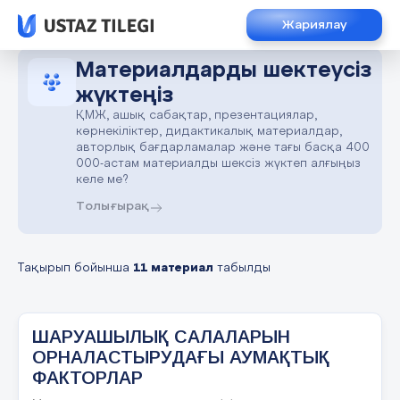
Жариялау
Материалдарды шектеусіз
жүктеңіз
ҚМЖ, ашық сабақтар, презентациялар,
көрнекіліктер, дидактикалық материалдар,
авторлық бағдарламалар және тағы басқа 400
000-астам материалды шексіз жүктеп алғыңыз
келе ме?
Толығырақ
Тақырып бойынша
11 материал
табылды
ШАРУАШЫЛЫҚ САЛАЛАРЫН
ОРНАЛАСТЫРУДАҒЫ АУМАҚТЫҚ
ФАКТОРЛАР