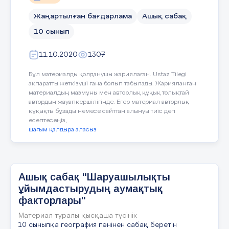
Түсіну,қолдану,талд
химия өнеркәсібі
Жаңартылған бағдарлама
Ашық сабақ
Тілдік мақсаттар
Оқылым:Шаруашылы
Ұсыныс:
Мәтінде беріл
10 сынып
факторларын оқид
ақпараттарды көмекші құ
Тыңдалым: ғаламто
ретінде пайдаланулары керек.
11.10.2020
1307
заманауи факторла
Жазылым:Байырғы 
Бұл материалды қолданушы жариялаған. Ustaz Tilegi
Айтылым: шаруаш
ақпаратты жеткізуші ғана болып табылады. Жарияланған
Оқушылар бірін-бірі бағалайды
материалдың мазмұны мен авторлық құқық толықтай
автордың жауапкершілігінде. Егер материал авторлық
Құндылықтарға баулу
Мәңгілік ел ұлттық
құқықты бұзады немесе сайттан алынуы тиіс деп
әлемдік мәселелерге
есептесеңіз,
Бағалау критерийі
шағым қалдыра аласыз
Оқушы
Пәнаралық байланыс
Математика,эконо
шаруашылық салалар
Ашық сабақ "Шаруашылықты
орналастыруда кеңістік
ұйымдастырудың аумақтық
факторларды талдайды
Алдыңғы білім
Геоэкономиканың зер
факторлары"
дүниежүзілік шаруашылықт
Материал туралы қысқаша түсінік
салаларын заманауи
10 сыныпқа география пәнінен сабақ беретін