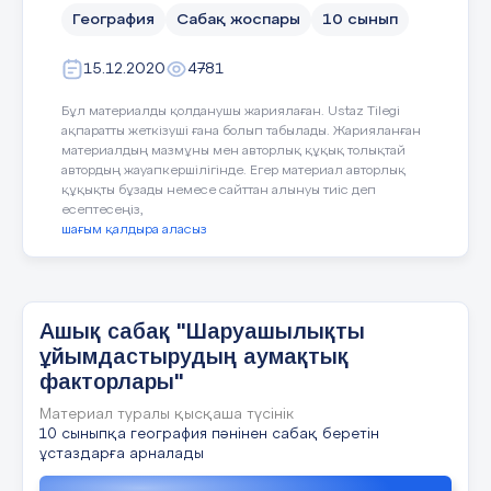
География
Сабақ жоспары
10 сынып
- Тағы да немен жұмыс жасау керек?
Мұғалім іс-әрекеті:
8-15
минут
3. Үйге тапсырма (2 мин.)
15.12.2020
4781
Мұғалім оқушыларға ш
аруашы
салаларын орналастыру факторл
Әртүрлі материалдарды пайдаланып, өзің т
Бұл материалды қолданушы жариялаған. Ustaz Tilegi
туралы қосымша мәтінм
ақпаратты жеткізуші ғана болып табылады. Жарияланған
туралы берілген жоспар бойынша деректе
танысуды және жұптары
материалдың мазмұны мен авторлық құқық толықтай
талдауды ұсынады.
автордың жауапкершілігінде. Егер материал авторлық
- экономикалық-географиялық жағдайының
құқықты бұзады немесе сайттан алынуы тиіс деп
Оқушы іс-әрекеті:
есептесеңіз,
- табиғи-ресурстық мүмкіндіктері;
шағым қалдыра аласыз
Оқушылар
ш
аруашылық салала
- шаруашылығының мамандануы;
орналастыру факторлары
тур
қосымша
мәтінмен танысады ж
- шаруашылығының орналасу ерекшеліктер
жұптарымен талдап, факторла
Ашық сабақ "Шаруашылықты
анықтайды.
ұйымдастырудың аумақтық
факторлары"
Мұғалім іс-әрекеті:
16-26
минут
Материал туралы қысқаша түсінік
Мұғалім оқушыларға ш
аруашы
10 сыныпқа география пәнінен сабақ беретін
салаларын орналастыруд
ұстаздарға арналады
кеңістіктік және заман