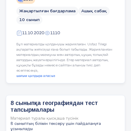
Ойлау дағды деңгейлері
Түсіну,қолдану,талд
3м
Жаңартылған бағдарлама
Ашық сабақ
Тілдік мақсаттар
Оқылым:Шаруашылы
10 сынып
факторларын оқид
Тыңдалым: ғаламто
11.10.2020
1110
заманауи факторла
Жазылым:Байырғы 
Бұл материалды қолданушы жариялаған. Ustaz Tilegi
Айтылым: шаруаш
ақпаратты жеткізуші ғана болып табылады. Жарияланған
материалдың мазмұны мен авторлық құқық толықтай
автордың жауапкершілігінде. Егер материал авторлық
Құндылықтарға баулу
Мәңгілік ел ұлттық
құқықты бұзады немесе сайттан алынуы тиіс деп
әлемдік мәселелерге
есептесеңіз,
шағым қалдыра аласыз
Пәнаралық байланыс
Математика,эконо
Саралау – Сіз қандай тәсілмен
Бағалау – Сіз 
8 сыныпқа географиядан тест
көбірек қолдау көрсетпексіз? Сіз
материалды иге
тапсырмалары
басқаларға қарағанда қабілетті
қалай тексеруд
Алдыңғы білім
Геоэкономиканың зер
оқ
ушыларға қандай
отырс
Материал туралы қысқаша түсінік
тапсырмалар бересіз?
8 сыныптың білімін тексеру үшін пайдалануға
ұсынылады