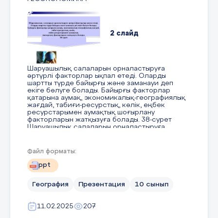
2 слайд
Шаруашылық салаларын орналастыруға
әртүрлі факторлар ықпал етеді. Оларды
шартты түрде байырғы және заманауи деп
екіге бөлуге болады. Байырғы факторлар
қатарына аумақ, экономикалық-географиялық
жағдай, табиғи-ресурстық, көлік, еңбек
ресурстарымен аумақтық шоғырлану
факторларын жатқызуға болады. 38-сурет
Шаруашылық салаларын орналастыруға
әртүрлі факторлар ықпал етеді. Оларды
шартты түрде байырғы және заманауи деп
екіге бөлуге болады. Байырғы факторлар
Файл форматы:
қатарына аумақ, экономикалық-географиялық
жағдай, табиғи-ресурстық, көлік, еңбек
ppt
ресурстарымен аумақтық шоғырлану
факторларын жатқызуға болады. 38-сурет
География
Презентация
10 сынып
11.02.2025
207
3 слайд