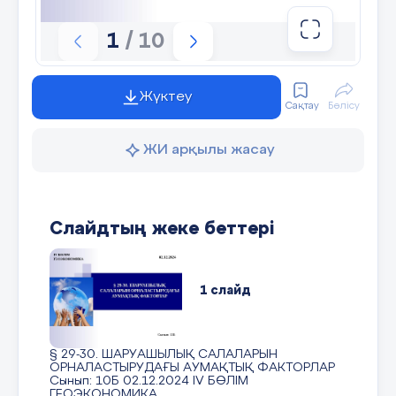
1
/ 10
Жүктеу
Сақтау
Бөлісу
ЖИ арқылы жасау
Слайдтың жеке беттері
1 слайд
§ 29-30. ШАРУАШЫЛЫҚ САЛАЛАРЫН
ОРНАЛАСТЫРУДАҒЫ АУМАҚТЫҚ ФАКТОРЛАР
Сынып: 10Б 02.12.2024 ІV БӨЛІМ
ГЕОЭКОНОМИКА