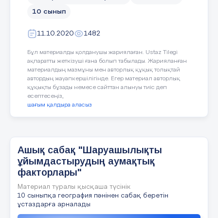
Дифференциациялап оқыту –
Бағалау –
Бағалау критерийі
Дискриптер
10 сынып
Оқушыларға көбірек қолдау
Оқушылардың
көрсетуді қалай жоспарлайсыз?
білімін қалай
Шаруашылықтың салалық
11.10.2020
1482
Қабілеті жоғары оқушыларға
тексересіз?
Шаруашылықтың 
құрылымына қарай ажыратады
қандай
міндеттер қоюды
құрылымына қарай
Бұл материалды қолданушы жариялаған. Ustaz Tilegi
Олардың орналасу факторларын
жоспарлайсыз
?
ақпаратты жеткізуші ғана болып табылады. Жарияланған
түсіндіреді
Шаруашылықтың 
материалдың мазмұны мен авторлық құқық толықтай
байланысты ф
автордың жауапкершілігінде. Егер материал авторлық
атайды
құқықты бұзады немесе сайттан алынуы тиіс деп
есептесеңіз,
Байырғы геоэк
шағым қалдыра аласыз
заманауи геоэконо
Мысал келтіреді
Ашық сабақ "Шаруашылықты
Сабақ
Үй жұмысы:
Қайталау
ҚБ Б.Б.Б
барысында
ұйымдастырудың аумақтық
бақылау және
факторлары"
талқылауды
Материал туралы қысқаша түсінік
үйлестіру, ал
10 сыныпқа география пәнінен сабақ беретін
сабақ аяқталған
«Өрмекші торы» әдісі
ұстаздарға арналады
кезде бағаға