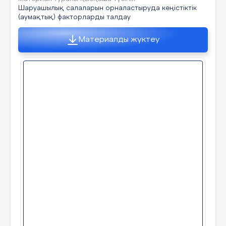
Шаруашылықты орна
Шаруашылық салаларын орналастыруда кеңістіктік
факторлары..................
(аумақтық) факторларды талдау
2-тапсырма.
Ауыл шаруаш
Материалды жүктеу
орналастыруда...............
https://www.educaplay.com/user/10309409-l
Өнеркәсіп салалары үшін......
Дескриптор:
-берілген сұрақтарға жауап беру арқылы, 
Пәнаралық байланыс
3. Өз бетінше жұмыс (10-15 мин.)
экономика,тарих,жаһанд
3-тапсырма:
Құндылықтар
Оқушылардың шаруашы
Оңтүстік-Шығыс Азия елдерінің эконо
факторларының ел эконо
беріңдер.
маңыздылығына назар с
Дескриптор:
Сабақ барысы
-
Оңтүстік-Шығыс Азия елдерінің эконо
дайындайды және баға береді.
Сабақта орындалатын іс-