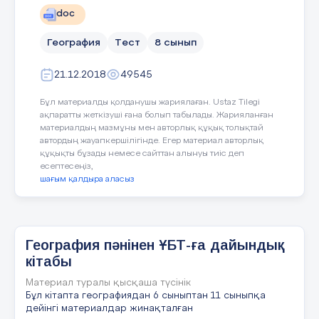
doc
A) 02.03.1992 ж.
Бағалау критерийі
Дискриптер
Сабақ бойынша
B) 16.12.1991 ж.
География
Тест
8 сынып
рефлексия
Шаруашылықтың салалық
Шаруашылықтың 
C) 17.12.1992 ж.
құрылымына қарай ажыратады
21.12.2018
49545
құрылымына қарай
Олардың орналасу факторларын
D) 29.12.1992 ж.
түсіндіреді
Шаруашылықтың 
Бұл материалды қолданушы жариялаған. Ustaz Tilegi
Сабақ мақсаттары
E) 01.05.1970 ж.
ақпаратты жеткізуші ғана болып табылады. Жарияланған
байланысты ф
немесе оқу мақсаттары
материалдың мазмұны мен авторлық құқық толықтай
атайды
шынайы, қолжетімді
Дұрыс жауап: A
автордың жауапкершілігінде. Егер материал авторлық
болды ма?
Байырғы геоэк
құқықты бұзады немесе сайттан алынуы тиіс деп
заманауи геоэконо
есептесеңіз,
Барлық оқушылар оқу
шағым қалдыра аласыз
Мысал келтіреді
Қазақстанның көлемі:
мақсатына қол жеткізді
ме? Егер оқушылар оқу
A) 17 млн.км²
мақсатына жетпеген
ҚБ Б.Б.Б
B) 600 мың км²
болса, неліктен деп
География пәнінен ҰБТ-ға дайындық
ойлайсыз? Сабақта
C) 2724 мың км²
кітабы
саралау дұрыс жүргізілді
D) 450 мың км²
ме?
Материал туралы қысқаша түсінік
Бұл кітапта географиядан 6 сыныптан 11 сыныпқа
«Өрмекші торы» әдісі
E) 1563 мың км²
дейінгі материалдар жинақталған
Сабақ кезеңдерінде