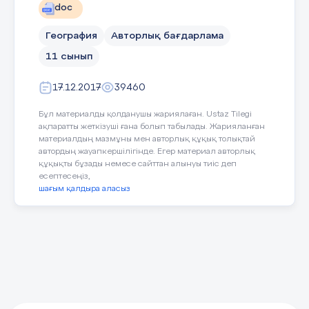
............................................................................28
doc
3м
Қазақстан орналасқан материк
§ 8 Африка ......................................... ........................................
А) Солтүстік Америка
География
Авторлық бағдарлама
30
11 сынып
В) Еуразия
§ 9 Оңтүстік Америка
С) Европа
17.12.2017
39460
............................................................... 31
D) Азия
Бұл материалды қолданушы жариялаған. Ustaz Tilegi
§ 10 Солтүстік Америка
ақпаратты жеткізуші ғана болып табылады. Жарияланған
............................................................ 32
Е) Оңтүстік Америка
материалдың мазмұны мен авторлық құқық толықтай
автордың жауапкершілігінде. Егер материал авторлық
Дұрыс жауап: В
§ 11 Аустралия.............................................................................
құқықты бұзады немесе сайттан алынуы тиіс деп
33
есептесеңіз,
шағым қалдыра аласыз
§ 12 Антарктида ..........................................................................
Қазақстан Республикасының аумағы
34
А) 3,2млн.км2.
Саралау – Сіз қандай тәсілмен
Бағалау – Сіз 
§ 13 Ең, ең,
көбірек қолдау көрсетпексіз? Сіз
материалды иге
В) 9,6млн. км2.
ең,...............................................................................35
басқаларға қарағанда қабілетті
қалай тексеруд
С) 2,7млн. км2.
оқ
ушыларға қандай
отырс
ІІІ – бөлім. Қазақстан физикалық географиясы
тапсырмалар бересіз?
D) 17млн. км2.
§ 14 Тәуелсіз Қазақстан