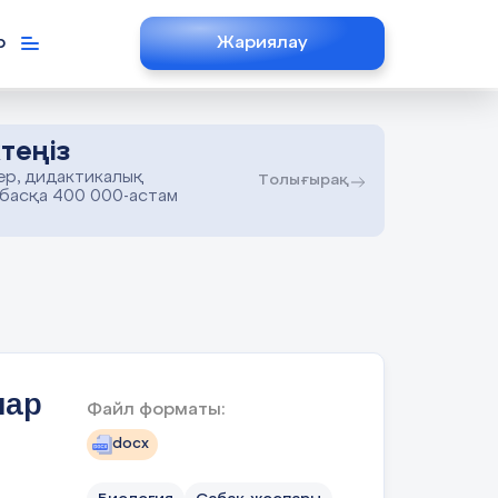
р
Жариялау
теңіз
ер, дидактикалық
Толығырақ
 басқа 400 000-астам
пар
Файл форматы:
docx