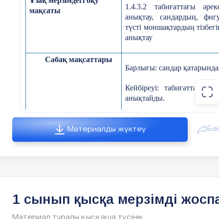
Ұзақ мерзімдегі оқу
1.4.3.2 табиғаттағы әрек
мақсаты
анықтау, сандардың, фиг
түсті моншақтардың тізбе
анықтау
Сабақ мақсаттары
Барлығы: сандар қатарынд
Кейбіреуі: табиғаттағы әр
анықтайды.
Көпшілігі: фигуралард
заңдылықтарын біледі.
Бө
Материалды жүктеу
Бағалау
20 көлеміндегі сандарды тізбе
-
критерилері
- тізбектердің заңдылығын ан
1 сынып қысқа мерзімді жосп
Тілдік мақсат
Заңдылықтар
Материал туралы қысқаша түсінік