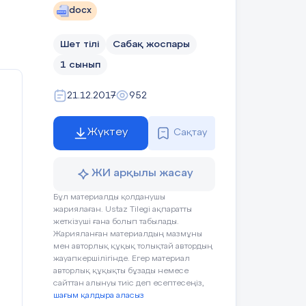
docx
Шет тілі
Сабақ жоспары
1 сынып
21.12.2017
952
Жүктеу
Сақтау
ЖИ арқылы жасау
Бұл материалды қолданушы
жариялаған. Ustaz Tilegi ақпаратты
жеткізуші ғана болып табылады.
Жарияланған материалдың мазмұны
мен авторлық құқық толықтай автордың
жауапкершілігінде. Егер материал
авторлық құқықты бұзады немесе
сайттан алынуы тиіс деп есептесеңіз,
шағым қалдыра аласыз