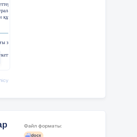
еттердің және күйлердің тізбегін
уралардың, ойыншықтардың, түрлі
гін құру және заңдылықтың бұзылуын
ағы заңдылықтарды анықтайды.
екеттердің және күйлердің тізбегін
ың,моншақтардың тізбегін құру
лісу
ктей орналастырады.
ықтайды және жалғастырады.
ар
Файл форматы:
docx