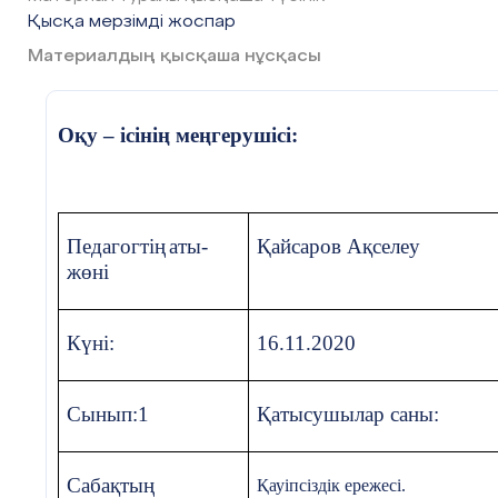
Қысқа мерзімді жоспар
Құндылықтарды
Ынтымақтастық, шығарма
дарыту
Материалдың қысқаша нұсқасы
Денсаулық және
Партада отыру ережесін сақ
техника
Оқу – ісінің меңгерушісі:
қауіпсіздігінің
сақталуы
Пәнаралық
Педагогтің
аты-
Қайсаров Ақселеу
Көркем еңбек
байланыстар
жөні
АКТқолдану дағдысы
Сабақ АКТ дағдысы дамыту
(
сабақта қолданылатын
Күні:
16.11.2020
болса көрсетіңіз)
Алдыңғы
меңгерілген
Фигуралар туралы біледі,с
Сынып:
1
Қатысушылар саны:
білім
Сабақтың
Қауіпсіздік ережесі.
Сабақбарысы