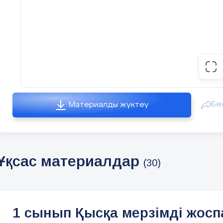
Бө
Материалды жүктеу
Ұқсас материалдар
(30)
1 сынып Қысқа мерзімді жосп