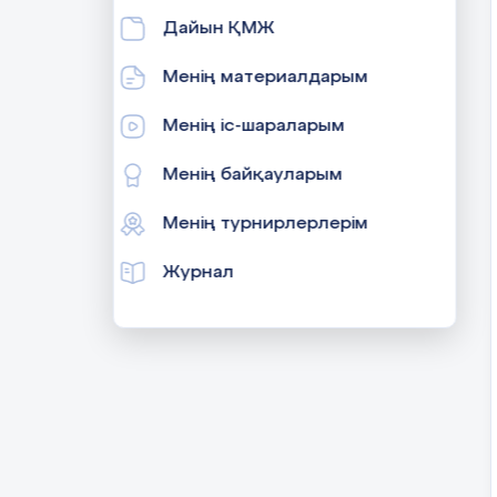
Дайын ҚМЖ
Менің материалдарым
Менің іс-шараларым
Менің байқауларым
Менің турнирлерлерім
Журнал