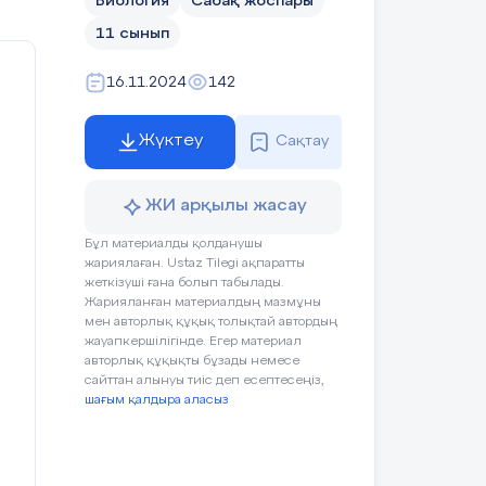
Биология
Сабақ жоспары
11 сынып
16.11.2024
142
Жүктеу
Сақтау
ЖИ арқылы жасау
Бұл материалды қолданушы
жариялаған. Ustaz Tilegi ақпаратты
жеткізуші ғана болып табылады.
Жарияланған материалдың мазмұны
мен авторлық құқық толықтай автордың
жауапкершілігінде. Егер материал
авторлық құқықты бұзады немесе
сайттан алынуы тиіс деп есептесеңіз,
шағым қалдыра аласыз