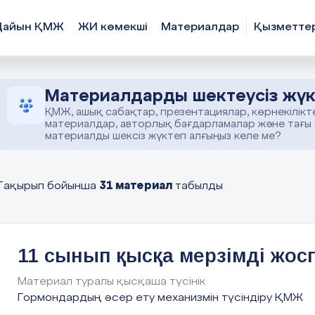
Дайын ҚМЖ
ЖИ көмекші
Материалдар
Қызметте
Материалдарды шектеусіз жүк
ҚМЖ, ашық сабақтар, презентациялар, көрнекілікт
материалдар, авторлық бағдарламалар және тағы
материалды шексіз жүктеп алғыңыз келе ме?
31 материал
Тақырып бойынша
табылды
11 сынып қысқа мерзімді жос
Материал туралы қысқаша түсінік
Гормондардың әсер ету механизмін түсіндіру ҚМЖ