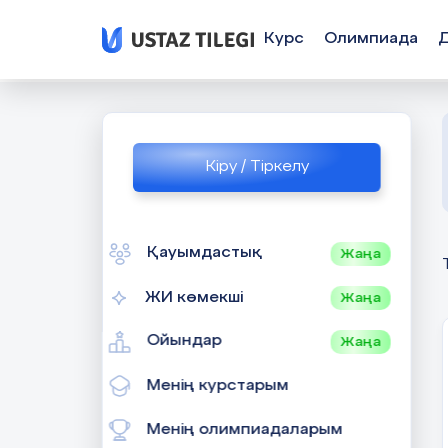
Курс
Олимпиада
Кіру / Тіркелу
Қауымдастық
Жаңа
ЖИ көмекші
Жаңа
Ойындар
Жаңа
Менің курстарым
Менің олимпиадаларым