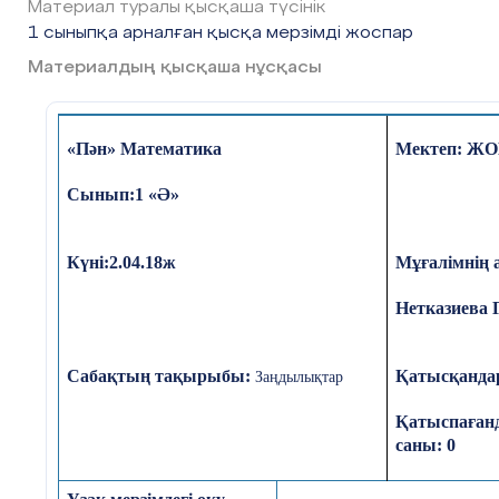
Материал туралы қысқаша түсінік
1 сыныпқа арналған қысқа мерзімді жоспар
Материалдың қысқаша нұсқасы
«Пән» Математика
Мектеп
:
ЖОБ
Сынып:1 «Ә»
Күні:
2.04.18ж
Мұғалімнің 
Нетказиева 
Сабақтың тақырыбы:
Қатысқанда
Заңдылықтар
Қатыспаған
саны: 0