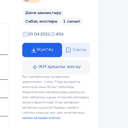
шылық
Дене шынықтыру
Сабақ жоспары
1 сынып
тау
20.04.2021
406
Жүктеу
Сақтау
ЖИ арқылы жасау
Бұл материалды қолданушы
ға ықпал етеді
жариялаған. Ustaz Tilegi ақпаратты
жеткізуші ғана болып табылады.
Жарияланған материалдың мазмұны
мен авторлық құқық толықтай автордың
андардың қатарын ажыратады.
жауапкершілігінде. Егер материал
Қатыспаға
авторлық құқықты бұзады немесе
сайттан алынуы тиіс деп есептесеңіз,
шағым қалдыра аласыз