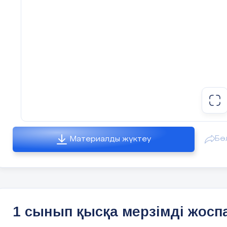
Бө
Материалды жүктеу
1 сынып қысқа мерзімді жосп