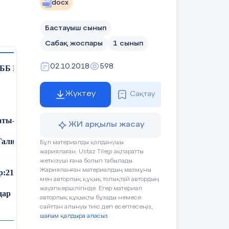
docx
Бастауыш сынып
Сабақ жоспары
1 сынып
02.10.2018
598
Б Қ.Сәтбаев атындағы
Жүктеу
Сақтау
аты-жөні :
ЖИ арқылы жасау
Галия Хамитовна
Бұл материалды қолданушы
жариялаған. Ustaz Tilegi ақпаратты
жеткізуші ғана болып табылады.
Жарияланған материалдың мазмұны
р:
21
мен авторлық құқық толықтай автордың
жауапкершілігінде. Егер материал
дар
авторлық құқықты бұзады немесе
сайттан алынуы тиіс деп есептесеңіз,
шағым қалдыра аласыз