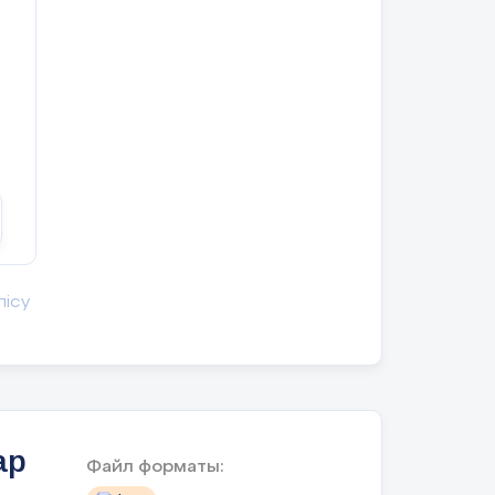
лісу
ар
Файл форматы: