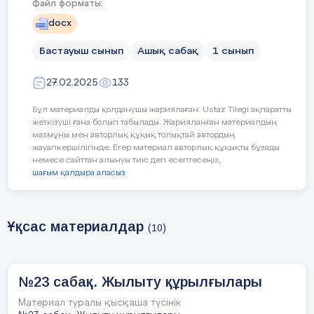
Файл форматы:
docx
Сабақтың барысы
Бастауыш сынып
Ашық сабақ
1 сынып
Сабақтың
Педагогтің әрекеті
27.02.2025
133
кезеңі//
Бұл материалды қолданушы жариялаған. Ustaz Tilegi ақпаратты
уақыты
жеткізуші ғана болып табылады. Жарияланған материалдың
мазмұны мен авторлық құқық толықтай автордың
жауапкершілігінде. Егер материал авторлық құқықты бұзады
немесе сайттан алынуы тиіс деп есептесеңіз,
Сабақ
шағым қалдыра аласыз
Амандасады
тың басы
Ұқсас материалдар
5 минут
(10)
Психологиялық ахуалды жақсартуға
қатысады
№23 сабақ. Жылыту құрылғылары
Күнге көтеріп қолымды
Материал туралы қысқаша түсінік