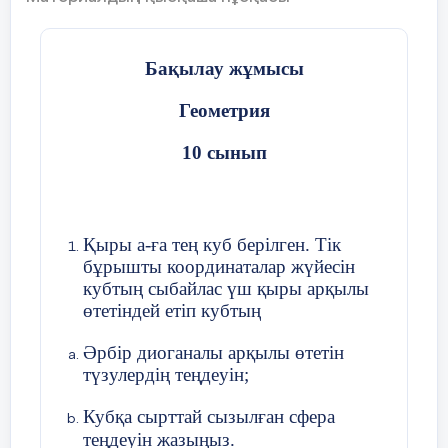
Бақылау жұмысы
Геометрия
10 сынып
Қыры а-ға тең куб берілген. Тік
бұрышты координаталар жүйесін
кубтың сыбайлас үш қыры арқылы
өтетіндей етіп кубтың
8:00
Әрбір диоганалы арқылы өтетін
түзулердің теңдеуін;
Кубқа сырттай сызылған сфера
теңдеуін жазыңыз.