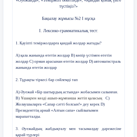
«Әуежайда», «Теміржол бекетінде», «Қандай қонақ үйге
түстіңіз?»
Бақылау жұмысы №2 І нұсқа
І. Лексико-грамматикалық тест:
1. Қауіпті теміржолдарға қандай жолдар жатады?
А) қала жанында өтетін жолдар В) көпір үстімен өтетін
жолдар С) орман арасынан өтетін жолдар D) автомагистраль
жанында өтетін жолдар
2. Тұрақты тіркесі бар сөйлемді тап
А) Әуежай «Бір шатырдың астында» жобасымен салынған.
В)
Ұшақпен
көзді ашып-жұмғанша
жетіп қаласың
С)
Жолаушыларға «Сапар сәтті болсын!» деу керек
D
)
Президенттің арнай «Алтын сапа» сыйлығымен
марапатталды.
3. Әуежайдың жабдықталу мен тасымалдау дәрежесіне
қарай түрлері