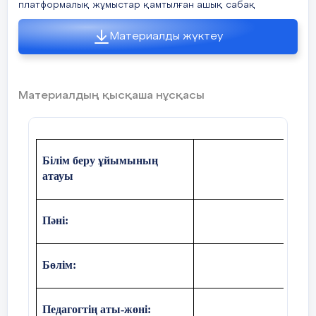
платформалық жұмыстар қамтылған ашық сабақ
Материалды жүктеу
Материалдың қысқаша нұсқасы
Білім беру ұйымының
атауы
Пәні:
Бөлім:
Педагогтің аты-жөні: