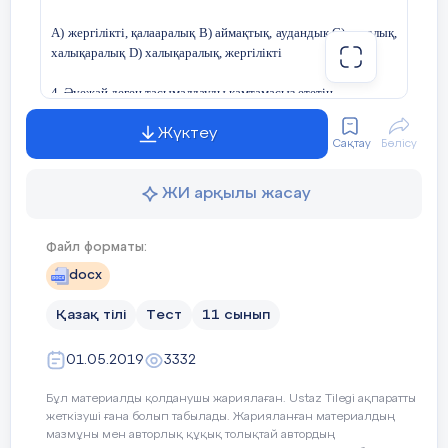
А) жергілікті, қалааралық В) аймақтық, аудандық С) қалалық,
халықаралық
D
) халықаралық, жергілікті
4. Әуежай деген тасымалдауды қамтамасыз ететін ...............
А) аэродром В ) аэровокзал С) өнеркәсіп
D
) кәсіпорын
Жүктеу
Сақтау
Бөлісу
5. Үндестік заңына бағынбайтын сөзді көрсет
ЖИ арқылы жасау
А) пайдаланушысы В) ғаламтор С)жолаушы
D
) теміржол
Файл форматы:
6.Бесжұлдызды қонақүйдің сипаты
docx
А) міндетті түрде швейцар, кіретін есік бірнеше, бір қабаты
қызмет көрсетушілерге
Қазақ тілі
Тест
11 сынып
В) қонақүйдің аты, күзет пен кезекшілік тәулік бойы,
01.05.2019
3332
бөлмелер толық жабдықталған
Бұл материалды қолданушы жариялаған. Ustaz Tilegi ақпаратты
С) жалпы кішігірім холы бар, төсек-орын екі рет
жеткізуші ғана болып табылады. Жарияланған материалдың
ауыстырылады, асхана бөлек ғимаратта
D
) бөлмелері
мазмұны мен авторлық құқық толықтай автордың