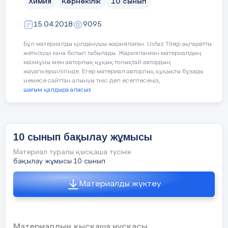
Химия
Көрнекілік
10 сынып
жазыңыздар.
т
п
15.04.2018
9095
А.
Ca > CaO > Ca(OH)2 > CaCL2
а
>CaCO3 > CaO
с
Бұл материалды қолданушы жариялаған. Ustaz Tilegi ақпаратты
жеткізуші ғана болып табылады. Жарияланған материалдың
қ
Ә.
Mg > MgSO4 > MgCL2 >
мазмұны мен авторлық құқық толықтай автордың
ж
Mg(OH)2
жауапкершілігінде. Егер материал авторлық құқықты бұзады
немесе сайттан алынуы тиіс деп есептесеңіз,
шағым қалдыра аласыз
3
. Магний нитратының
құрамындағы магнийдің массалық
үлесін табыңыздар.
10 сынып бақылау жұмысы
4 . 16г Магний күкірт
қышқылымен әрекеттескенде
Материал туралы қысқаша түсінік
бақылау жұмысы 10 сынып
түзілген газдың көлемін
табыңыздар.
Материалды жүктеу
Материалдың қысқаша нұсқасы