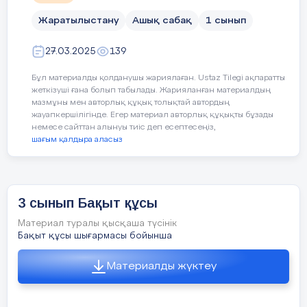
1 – тапсырма
Үйде қандай жылыту құрылғысын
Сабақтың барысы
қолданасыңдар? Әңгімеле
Жаратылыстану
Ашық сабақ
1 сынып
ФС тапсырмасы
27.03.2025
139
Сабақтың
Педагогтің әрекеті
Оқушылар алдына пештің
кезеңі//
ЕҚБ
,күннің,батареяның және жанып жатқан
Бұл материалды қолданушы жариялаған. Ustaz Tilegi ақпаратты
жеткізуші ғана болып табылады. Жарияланған материалдың
оттың суреттерін үлестіремін.Сұрақ-
уақыты
Жылыту құрылғыларын
мазмұны мен авторлық құқық толықтай автордың
жауап арқылы оқушылардан ортақ
жауапкершілігінде. Егер материал авторлық құқықты бұзады
пайдаланғанда қандай қауіпсіздік
байланысы не екенін анықтап аламын.
немесе сайттан алынуы тиіс деп есептесеңіз,
ережесін қолдану керек?
шағым қалдыра аласыз
Сабақ
Ереже құрастыр
Психологиялық ахуал қалыптастыру
тың басы
«Амандасу» әдісі
3 сынып Бақыт құсы
5 минут
Материал туралы қысқаша түсінік
1.Қол алысады
Бақыт құсы шығармасы бойынша
А
-Осы суреттерді сіздерге не үшін беріп
2. Құшақтасады
т
отырмын балалар, сіздер не байқадыңдар?
Материалды жүктеу
З
к
ж
3. Қол бұлғайды
Зерттейік