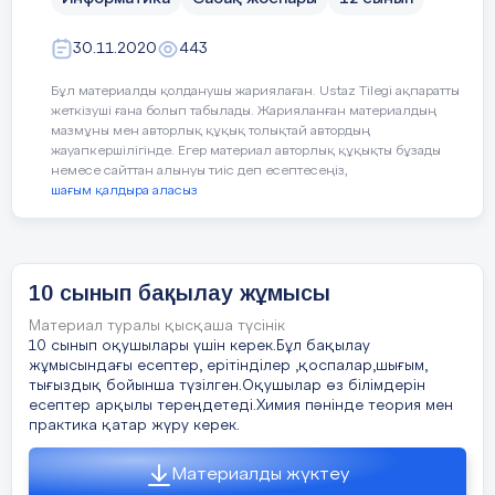
Қолдарыңа темір, ағаш қасық
және пластмасса сызғыш
30.11.2020
443
алыңдар. Олардың бір басына
Бұл материалды қолданушы жариялаған. Ustaz Tilegi ақпаратты
қатып тұрған майды
жеткізуші ғана болып табылады. Жарияланған материалдың
орналастырып қойыңдар,
мазмұны мен авторлық құқық толықтай автордың
екінші ұшын ыстық су
жауапкершілігінде. Егер материал авторлық құқықты бұзады
құйылған кесеге салыңдар.
немесе сайттан алынуы тиіс деп есептесеңіз,
Жылу біртіндеп жоғары
шағым қалдыра аласыз
көтерілгенін, майдың ери
бастағанынан бақылаймыз.
Деңгейлік тапсырмалар
Бұл жерде ыстықты жылдам
өткізетін зат темір екенін
10 сынып бақылау жұмысы
Сабақты
аңғарамыз. Сондвқтан да
2 Қосымша
қорыту
Материал туралы қысқаша түсінік
металдан жасалған қасықтағы
10 сынып оқушылары үшін керек.Бұл бақылау
май тез еріп, төмен қарай
жұмысындағы есептер, ерітінділер ,қоспалар,шығым,
8
мин
тамшылайды.
тығыздық бойынша түзілген.Оқушылар өз білімдерін
Қалыптастырушы бағалау
есептер арқылы тереңдетеді.Химия пәнінде теория мен
практика қатар жүру керек.
Рефлексия
Материалды жүктеу
Қажет құрылғыларды жазып торды толтырыңыз