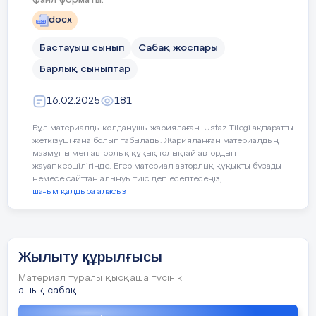
Файл форматы:
Балалар, қазір қай мезгіл?
Сабақтың барысы
docx
Оқушылардың жауабын тыңдау)
Бастауыш сынып
Сабақ жоспары
Қыста қандай ауа райы болады?
Сабақтың
Педагогтің әрекеті
Барлық сыныптар
кезеңі//
Қане, қыста жаурап қалмас үшін
жаттығу жасап алайықшы:
уақыты
16.02.2025
181
уық,суық жел соқты,
Бұл материалды қолданушы жариялаған. Ustaz Tilegi ақпаратты
жеткізуші ғана болып табылады. Жарияланған материалдың
Сабақ
мазмұны мен авторлық құқық толықтай автордың
жауапкершілігінде. Егер материал авторлық құқықты бұзады
Психологиялық ахуал қалыптастыру
тың басы
немесе сайттан алынуы тиіс деп есептесеңіз,
Не істейік біз балалар?
шағым қалдыра аласыз
«Амандасу» әдісі
5 минут
1.Қол алысады
Секірейік,жылынайық.(орындарында
А
жүгіреді)
Жылыту құрылғысы
2. Құшақтасады
т
к
Материал туралы қысқаша түсінік
Ысқылап біз алақан (алақандарын
3. Қол бұлғайды
ашық сабақ
ысқылайды)