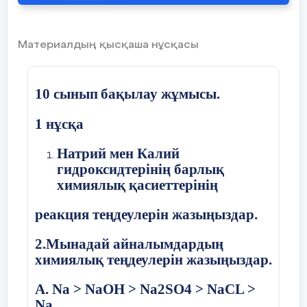
Сабақ / оқу мақсаттары
шынайы ма? Бүгін оқушылар
Енгізу құрылғылары
Материалдың қысқаша нұсқасы
Үстелдің үстіне мұз салынған
не білді? Сыныптағы ахуал
бір стақан су қойыңдар. Су
10 сынып
бақылау жұмысы.
өзінің жылуын мұзға береді.
қандай болды? Мен жоспарлаған
Мұз берілген жылу
1 нұсқа
энгергиясын өзіне қабылдап,
саралау шаралары тиімді болды ма?
ериді де су салқындай түседі.
Мен берілген уақыт ішінде
Натрий мен Калий
Қорытынды жасаңдар.
гидроксидтерінің барлық
Байқағандарыңды
үлгердім бе? Мен өз жоспарыма
талқылаңдар.
химиялық қасиеттерінің
қандай түзетулер енгіздім жəне
реакция теңдеулерін жазыңыздар.
неліктен?
2.Мынадай айналымдардың
химиялық теңдеулерін жазыңыздар.
A. Na > NaOH > Na2SO4 > NaCL >
Кері
Na