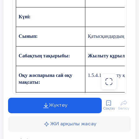
Күні:
Сынып:
Қатысқандардың саны
Сабақтың тақырыбы:
Жылыту құрылғысы
Оқу жоспарына сай оқу
1.5.4.1. жылыту құрыл
мақсаты:
Сабақтың мақсаты
Жылыту құрылғыларым
Жүктеу
Сақтау
Бөлісу
Құндылықтар және оның
Сабақ құндылығы: Е
ЖИ арқылы жасау
мақсаттары
Апта дәйексөзі: Тәртіп-