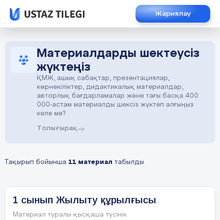
Жариялау
Материалдарды шектеусіз
жүктеңіз
ҚМЖ, ашық сабақтар, презентациялар,
көрнекіліктер, дидактикалық материалдар,
авторлық бағдарламалар және тағы басқа 400
000-астам материалды шексіз жүктеп алғыңыз
келе ме?
Толығырақ
Тақырып бойынша
11 материал
табылды
1 сынып Жылыту құрылғысы
Материал туралы қысқаша түсінік