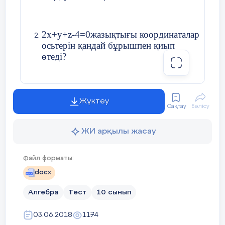
14.00
2x+y+z-4=0жазықтығы координаталар
осьтерін қандай бұрышпен қиып
18:00
өтеді?
Сүйір бұрышы 60-қа тең
Жүктеу
22:00
параллелограмм қабырғалары 3 см
Сақтау
Бөлісу
және 4 см. Оның диоганальдарының
ұзындығын табыңдар.
ЖИ арқылы жасау
10:00
Файл форматы:
docx
Саррюс схемасын сызыңыз, мысал
келтіріңіз.
9:00
Алгебра
Тест
10 сынып
03.06.2018
1174