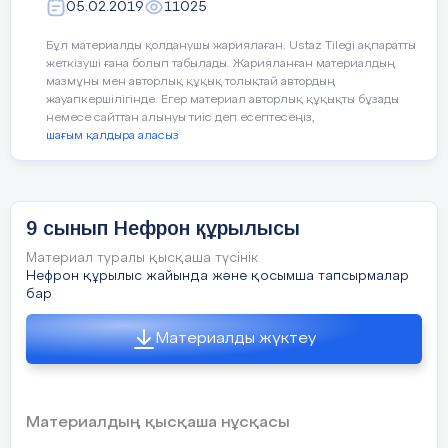
05.02.2019
11025
Үйде қандай жылыту құрылғысын
3 – тапсырма
қолданасыңдар? Әңгімеле
Әігімені оқығанын бойынша жазады
Бұл материалды қолданушы жариялаған. Ustaz Tilegi ақпаратты
«Саяхат» проблемалық әдісі
жеткізуші ғана болып табылады. Жарияланған материалдың
мазмұны мен авторлық құқық толықтай автордың
ФС тапсырмасы
Тірек сөздер
Балалық шақ , бақыт құсы,
жауапкершілігінде. Егер материал авторлық құқықты бұзады
ЕҚБ
немесе сайттан алынуы тиіс деп есептесеңіз,
Проблемалық ситуация тудыру.
шағым қалдыра аласыз
«Жылу қайда болады?» зерттеуі
Жылыту құрылғыларын
Сабақты
Бағалау
Кейіпкерге хат жазады
пайдаланғанда қандай қауіпсіздік
1 – топ
қорыту
Әрекет: алдымен ермексазды қараңғы
критерийі
ережесін қолдану керек?
Ертегіге кейіпкер қосады
салқын жерге қоямыз. Балаларға
1-ситуация.Біз барлығымыз бүгін
9 сынып Нефрон құрылысы
6
минут
салқындаған ермексаздан мүсіндеу
З
Ереже құрастыр
саяхатқа жайлауға бардық.
Ертегі соңын өзгертеді
ұсынылады.
ж
Материал туралы қысқаша түсінік
Нефрон құрылыс жайында және қосымша тапсырмалар
Төрт жолды өлең шығарады
Ендеше, жылу көздерін атап
–
бар
айтайық...
-Қандай үйлерді елестетесіздер
Әңгімені оқығаны бойынша жазады
Материалды жүктеу
жайлаудан?\киіз үй\
«Жалғасын тап»
Құндылықтарды
Жалпыға бірдей еңбек қоғамы
З
Қыста үйімізде жылуды ... аламыз.
•
дарыту
ж
(Жылытқыш құралдардан)
-Қалай ойлайсыздар,қазақтар неліктен
Материалдың қысқаша нұсқасы
Зерттейік
жайлауда киіз үйлерде тұрады?