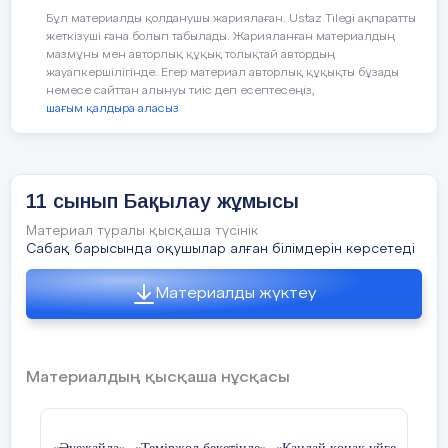
Бұл материалды қолданушы жариялаған. Ustaz Tilegi ақпаратты
19:00
жеткізуші ғана болып табылады. Жарияланған материалдың
мазмұны мен авторлық құқық толықтай автордың
жауапкершілігінде. Егер материал авторлық құқықты бұзады
немесе сайттан алынуы тиіс деп есептесеңіз,
шағым қалдыра аласыз
13:00
11 сынып Бақылау жұмысы
20:00
Материал туралы қысқаша түсінік
Сабақ барысында оқушылар алған білімдерін көрсетеді
Материалды жүктеу
Материалдың қысқаша нұсқасы