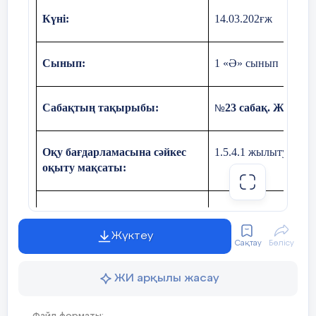
(күнсағаты)
Күні:
14
.03.202ғж
Алғашқы күн сағаты қай жерде
пайда болды? (Мысыр)
Сынып:
1 «Ә» сынып
Сағат тілі қалай жүреді? (солдан
оңға)
Сабақтың тақырыбы:
23 сабақ. Жылы
№
Кешқұрым деген қай уақыт? (күн
батқан кез)
Оқу бағдарламасына сәйкес
1.5.4.1 жылыту құр
оқыту мақсаты:
«Қас пен көздің арасы» деген сөздің
мағынасы? (лезде, тез, жылдам)
Сабақтың мақсаты
Жылыту құрылғысы
«Боз ала таң» қай уақыт? (таңның
Жүктеу
ағара бастауы)
Сақтау
Бөлісу
ЖИ арқылы жасау
Құндылықтар
Талап: ізденімпаз,ж
Тақырыпты ашу: