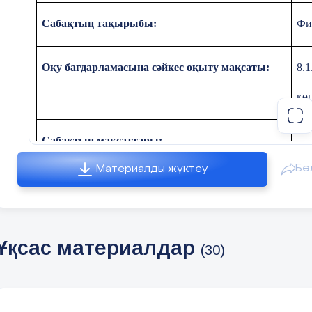
Сабақтың тақырыбы:
Фи
Оқу бағдарламасына сәйкес оқыту мақсаты:
8.1
кө
Сабақтың мақсаттары:
Бө
Материалды жүктеу
Ұқсас материалдар
(30)