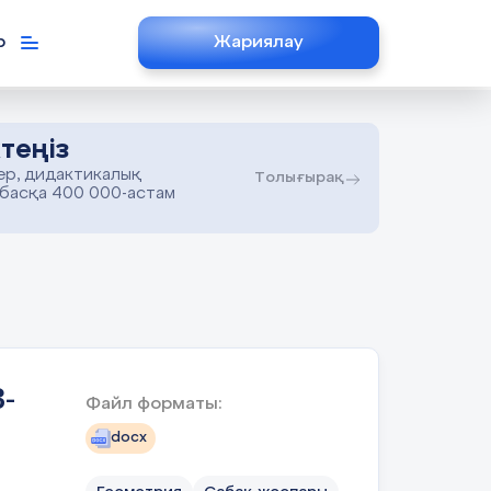
р
Жариялау
теңіз
ер, дидактикалық
Толығырақ
 басқа 400 000-астам
-
Файл форматы:
docx