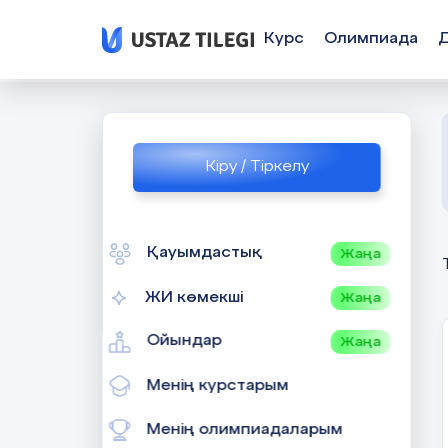
Курс
Олимпиада
Кіру / Тіркелу
Қауымдастық
Жаңа
ЖИ көмекші
Жаңа
Ойындар
Жаңа
Менің курстарым
Менің олимпиадаларым