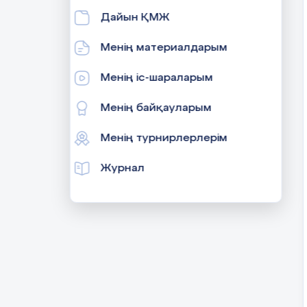
Дайын ҚМЖ
Менің материалдарым
Менің іс-шараларым
Менің байқауларым
Менің турнирлерлерім
Журнал