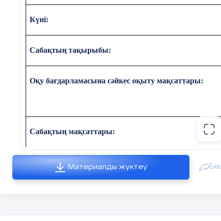
Күні:
Тік бұрышты үшбұрыштың
Тік бұрышты үшбұрыштың
Сабақтың тақырыбы:
Тік бұрышты үшбұрыштың
не?
Оқу бағдарламасына сәйкес оқыту мақсаттары:
Сабақтың мақсаттары:
Бө
Материалды жүктеу
10мин
Негізгі
Жаңа сабақ меңгерту.
бөлім
Анықтама.
Аудан фигураның і
бірліктердің санымен өлшенед
ұзындықтарын өлшеуге ұқсас 