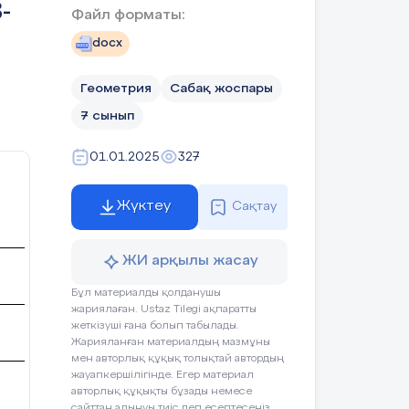
-
Файл форматы:
дагогтің әрекеті
Оқушының әрек
docx
Геометрия
Сабақ жоспары
Амандасады.
7 сынып
е оның қасиеттері
тақырыптарын
Үй тапсырмасын
01.01.2025
327
айтады.
з:
І.Ұйымдастыру кез
Жүктеу
Сақтау
масы мен қасиеттерін білу;
Психологиялық а
орнату.
ЖИ арқылы жасау
ындылау.
Түзулердің өзара орналасуы
Бұл материалды қолданушы
жариялаған. Ustaz Tilegi ақпаратты
жеткізуші ғана болып табылады.
Жарияланған материалдың мазмұны
і?
мен авторлық құқық толықтай автордың
жауапкершілігінде. Егер материал
ң сүйір бұрышының косинусы дегеніміз
7
сынып
авторлық құқықты бұзады немесе
сайттан алынуы тиіс деп есептесеңіз,