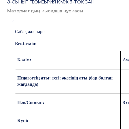
8-СЫНЫП ГЕОМЕЬРИЯ ҚМЖ 3-ТОҚСАН
Материалдың қысқаша нұсқасы
Сабақ жоспары
Бекітемін:
Бөлім:
Ау
Педагогтің аты; тегі; әкесінің аты (бар болған
жағдайда)
Пән/Сынып:
8 
Күні: