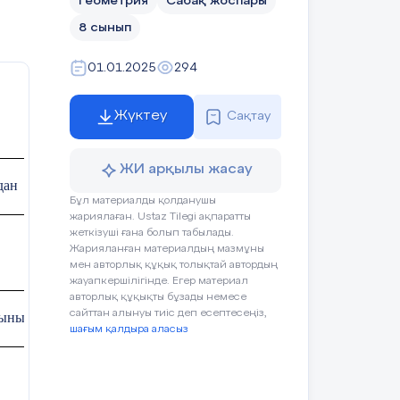
Геометрия
Сабақ жоспары
8 сынып
01.01.2025
294
Жүктеу
Сақтау
ЖИ арқылы жасау
дан
Бұл материалды қолданушы
жариялаған. Ustaz Tilegi ақпаратты
жеткізуші ғана болып табылады.
Жарияланған материалдың мазмұны
мен авторлық құқық толықтай автордың
жауапкершілігінде. Егер материал
авторлық құқықты бұзады немесе
сайттан алынуы тиіс деп есептесеңіз,
сынып
шағым қалдыра аласыз