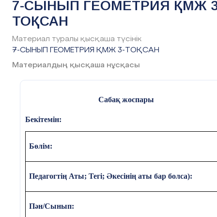
7-СЫНЫП ГЕОМЕТРИЯ ҚМЖ 3
ТОҚСАН
Уақыты
Кезең дері
Пе
Материал туралы қысқаша түсінік
7-СЫНЫП ГЕОМЕТРИЯ ҚМЖ 3-ТОҚСАН
5 мин
Ұйым
Сәлеметсіздерме!
дастыру
Материалдың қысқаша нұсқасы
Бүгін, Фигураның ауданы жән
қарастырамыз
Сабақ жоспары
Бүгінгі сабақта меңгеретініңі
Бекітемін:
- көпбұрыш ауданының анықта
Бөлім:
Үй тапсырмасын қорыт
Пифагор теорем
асы
.
Педагогтің Аты; Тегі; Әкесінің аты бар болса):
Пифагор қашан өмір сүрд
Пән/Сынып:
Тік бұрышты үшбұрышты
не?