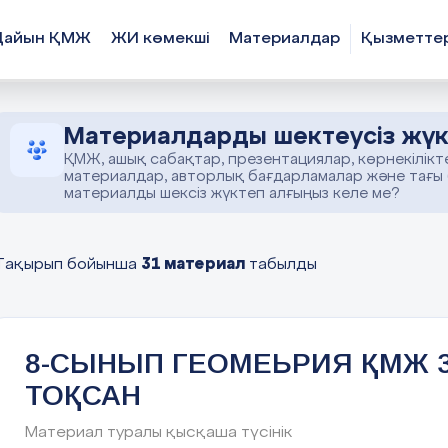
Дайын ҚМЖ
ЖИ көмекші
Материалдар
Қызметте
Материалдарды шектеусіз жүк
ҚМЖ, ашық сабақтар, презентациялар, көрнекілікт
материалдар, авторлық бағдарламалар және тағы
материалды шексіз жүктеп алғыңыз келе ме?
31 материал
Тақырып бойынша
табылды
8-СЫНЫП ГЕОМЕЬРИЯ ҚМЖ 3
ТОҚСАН
Материал туралы қысқаша түсінік