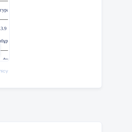
гураның ауданы және оның қасиеттері
.3.9
пбұрыш ауданының анықтамасы мен қасиеттерін білу;
фигуралардың ауданы ұғымын түсіну;
лісу
ауданның өлшем бірлігі - квадрат сантиметр (мм; м) туралы білу
Фигуралардың ауданын ұсақ шаршыларға немес бөліктерге бөліп
Фигураның белгісіз элементін (ені, ұзындығы, ауданы) басқа еке
аудандарды салыстырудың қарапайым әдістерін білу
Сабақ барысы: