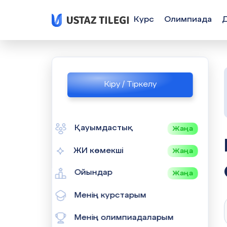
Курс
Олимпиада
Кіру / Тіркелу
Қауымдастық
Жаңа
ГЕОМЕТРИЯ
ЖИ көмекші
Жаңа
Ойындар
Жаңа
Менің курстарым
Менің олимпиадаларым