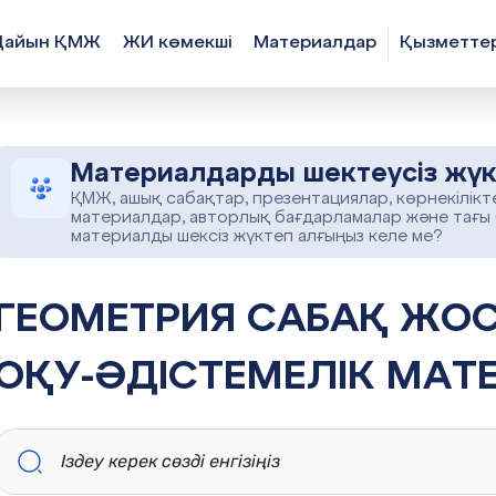
Дайын ҚМЖ
ЖИ көмекші
Материалдар
Қызметте
Материалдарды шектеусіз жүк
ҚМЖ, ашық сабақтар, презентациялар, көрнекілікт
материалдар, авторлық бағдарламалар және тағы
материалды шексіз жүктеп алғыңыз келе ме?
 САБАҚ ЖОСПАРЫ БОЙЫНША
ОҚУ-ӘДІСТЕМЕЛІК МАТ