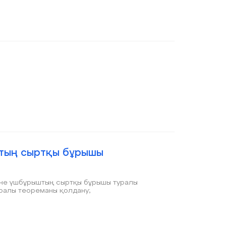
тың сыртқы бұрышы
әне үшбұрыштың сыртқы бұрышы туралы
уралы теореманы қолдану;