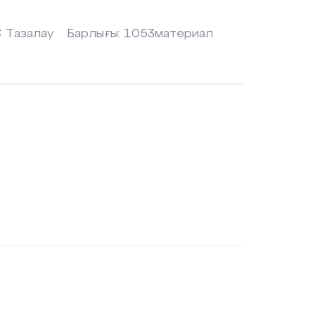
✖
Тазалау
Барлығы:
1053
материал