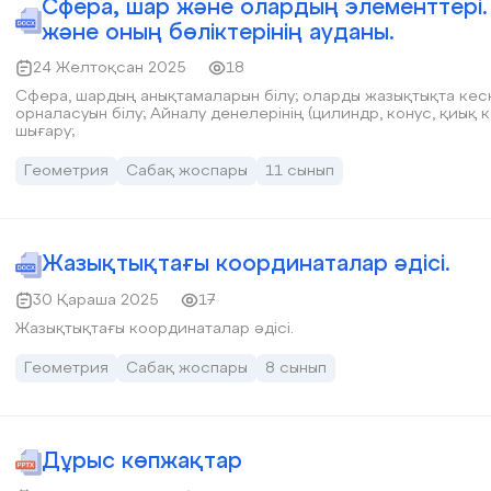
Сфера, шар және олардың элементтері. 
және оның бөліктерінің ауданы.
24 Желтоқсан 2025
18
Сфера, шардың анықтамаларын білу; оларды жазықтықта кескіндей алу; Сфера мен жа
орналасуын білу; Айналу денелерінің (цилиндр, конус, қиық конус, шар) элементтерін табуға есептер
шығару;
Геометрия
Сабақ жоспары
11 сынып
Жазықтықтағы координаталар әдісі.
30 Қараша 2025
17
Жазықтықтағы координаталар әдісі.
Геометрия
Сабақ жоспары
8 сынып
Дұрыс көпжақтар