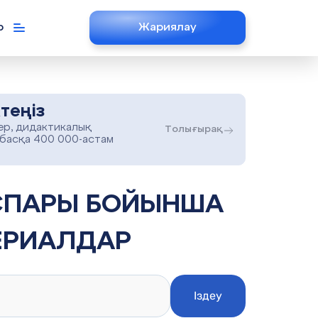
р
Жариялау
теңіз
ер, дидактикалық
Толығырақ
 басқа 400 000-астам
ЕРИАЛДАР
Іздеу