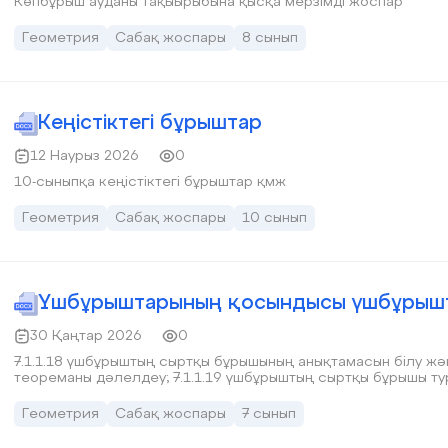
Көпбұрыш ауданы тақыырыбына қысқа мерзімді жоспар
Геометрия
Сабақ жоспары
8 сынып
Кеңістіктегі бұрыштар
12 Наурыз 2026
0
10-сыныпқа кеңістіктегі бұрыштар қмж
Геометрия
Сабақ жоспары
10 сынып
Үшбұрыштарының қосындысы үшбұрыш
30 Қаңтар 2026
0
7.1.1.18 үшбұрыштың сыртқы бұрышының анықтамасын білу ж
теореманы дәлелдеу; 7.1.1.19 үшбұрыштың сыртқы бұрышы т
Геометрия
Сабақ жоспары
7 сынып