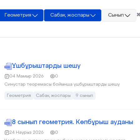
Геометрия
Сабақ жоспары
Сынып
Үшбұрыштарды шешу
04 Мамыр 2026
0
Синустар теоремасы бойынша үшбұрыштарды шешу
Геометрия
Сабақ жоспары
9 сынып
8 сынып геометрия. Көпбұрыш ауданы
24 Наурыз 2026
0