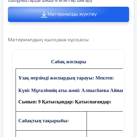
Үшбұрыштарды шешуге есептер шығару
Өткен білімді
- Синустың анықтамасы бойынша
, шат
еске түсіру
ал
ұзындығын
6м деп алып
бұрыштың 
Материалды жүктеу
болады.
Материалдың қысқаша нұсқасы
Learningapps
платформасында «Сөзжұ
Сабақ жоспары
Ұзақ мерзімді жоспардың тарауы: Мектеп:
Күні: Мұғалімнің аты-жөні: Алпысбаева Айнагул
Сынып: 9 Қатысқандар: Қатыспағандар:
ІІІ.Жаңа білім
Сабақтың тақырыбы:
Жаңа сабақ тақырыбы мен мақсатын айты
көрсету