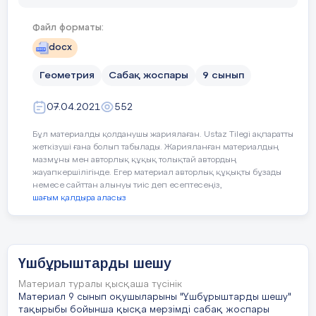
Сабақ барысы
Файл форматы:
Жалпы бағалау
docx
Сабақта ең жақсы өткен екі нәрсе (оқыту мен оқуға
Сабақтың
Сабақтағы жоспарланға
Геометрия
Сабақ жоспары
9 сынып
жоспарланған
түрлері
1:
кезеңдері
07.04.2021
552
2:
Бұл материалды қолданушы жариялаған. Ustaz Tilegi ақпаратты
жеткізуші ғана болып табылады. Жарияланған материалдың
Сабақтың басы
Ұйымдастыру
сәті
.
Т
үгендеу
Сабақтың бұдан да жақсы өтуіне не оң ықпал етер ед
мазмұны мен авторлық құқық толықтай автордың
жауапкершілігінде. Егер материал авторлық құқықты бұзады
1:
3 минут
(Ұ)
Ширату «Допты лақтыру» 
немесе сайттан алынуы тиіс деп есептесеңіз,
бойынша өткен сабақты қайта
шағым қалдыра аласыз
2:
Оқушылардың
теориялық сұр
бағалауға, тілдік мақсаттарды
Осы сабақтың барысында мен сынып туралы не
орындалуына көмек береді.
туралы нені анықтадым, келесі сабақтарда не нәрсег
Үшбұрыштарды шешу
Үшбұрыштың қандай э
Материал туралы қысқаша түсінік
білесіздер?
Материал 9 сынып оқушыларыны "Үшбұрыштарды шешу"
тақырыбы бойынша қысқа мерзімді сабақ жоспары