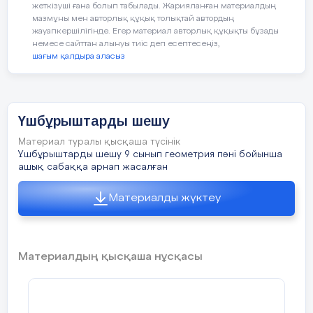
жеткізуші ғана болып табылады. Жарияланған материалдың
теоремасын
мазмұны мен авторлық құқық толықтай автордың
-қажет
т
үсінеді және
жауапкершілігінде. Егер материал авторлық құқықты бұзады
жүргізе
қолданады.
немесе сайттан алынуы тиіс деп есептесеңіз,
шағым қалдыра аласыз
Тілдік
теоремалар мен формулаларды қолдан
-үшбұ
-Синустар
мақсаттар
қасиетт
теоремасын есептер
Пәнге қатысты лексика мен терми
қолдан
шығаруда
пайдаланады.
Үшбұрыштарды шешу
үшбұрыштарды шешу;
-синус
теорем
Материал туралы қысқаша түсінік
-Синустар
синустар теоремасы;
Үшбұрыштарды шешу 9 сынып геометрия пәні бойынша
қолдан
теоремасын
ашық сабаққа арнап жасалған
қолданбалы есептер
косинустар теоремасы;
-жауаб
шығаруда
Материалды жүктеу
қолданады.
жарты периметр;
пропорционал кесінділер.
Материалдың қысқаша нұсқасы
Диалогқа/жазылымға қажетті тірке
ҚБ «
Архиватор 3,2,1» әдіс
бағалау.
үшбұрыштың кез-келген қабырғас