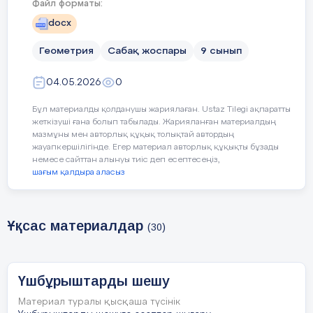
Файл форматы:
docx
Сабақтың
Педагогтің әрекеті
Геометрия
Сабақ жоспары
9 сынып
кезеңі//уақыты
04.05.2026
0
Ұйымдастыру
І. Ұйымдастыру кезеңі
Бұл материалды қолданушы жариялаған. Ustaz Tilegi ақпаратты
жеткізуші ғана болып табылады. Жарияланған материалдың
Өзін-өзі
Сабақ басында:
мазмұны мен авторлық құқық толықтай автордың
тексеру
жауапкершілігінде. Егер материал авторлық құқықты бұзады
- оқушылардың зейінін шоғырландыруға
немесе сайттан алынуы тиіс деп есептесеңіз,
шағым қалдыра аласыз
- оқушылармен бірге сабақ мақсаттарын/
«Stop кадр» әдісі
Ұқсас материалдар
Видеоролик
«Синус өмірде неге қажет?»
(30)
Үйдің шатырын салғанда қолданылатынын
Сұрақ:
Шатырды 30°- қа тең бұрышпен қ
Жауаптар:
Үшбұрыштарды шешу
-
Бұрышты транспортирмен өлшеп салу 
Материал туралы қысқаша түсінік
үлкен транспортир қажет.