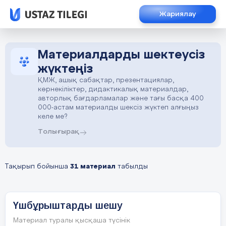
Жариялау
Материалдарды шектеусіз
жүктеңіз
ҚМЖ, ашық сабақтар, презентациялар,
көрнекіліктер, дидактикалық материалдар,
авторлық бағдарламалар және тағы басқа 400
000-астам материалды шексіз жүктеп алғыңыз
келе ме?
Толығырақ
Тақырып бойынша
31 материал
табылды
Үшбұрыштарды шешу
Материал туралы қысқаша түсінік