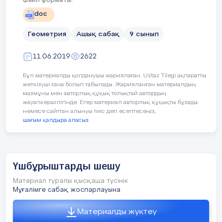
Файл форматы:
- Шеңберге сырттай 
Сабақтың мақсаттары:
doc
- Шеңбердің радиусын
Сараланған тапсырмалар жеке орындау қаб
алушыларға жеңілден күрделіге қ
Геометрия
Ашық сабақ
9 сынып
1-тапсырма
Қолдану, талдау, жина
11.06.2019
2622
Ойлау дағдылары
ABC үшбұрышында АВ =6, ˂A = 45
°,
˂C=
Бұл материалды қолданушы жариялаған. Ustaz Tilegi ақпаратты
Шеңберге сыртта
табыңдар
жеткізуші ғана болып табылады. Жарияланған материалдың
Бағалау критерийі:
Жанасу нүктелері
мазмұны мен авторлық құқық толықтай автордың
жауапкершілігінде. Егер материал авторлық құқықты бұзады
2-тапсырма
немесе сайттан алынуы тиіс деп есептесеңіз,
шағым қалдыра аласыз
АВС үшбұрышында АВ=5
Тілдік мақсаттар:
Пәнге қатысты лексик
косинус
см,
˂A= 75
°,
˂В=60
°.
АС – ны табыңдар.
Диалогқа жазылатын қа
Қарқын тәсілі
Үшбұрыштарды шешу
Қосымша тапсырм
Талқылауға арналған с
Материал туралы қысқаша түсінік
Параллелограмның кіші қабырғасы 8 см. 
Мұғалімге сабақ жоспарлауына
іргелес жатқан бұрыштары 30
°
және 45
°
. 
Үшбұрыштарды шеш
периметрін табыңдар.
Материалды жүктеу
Үшбұрышты шешуд