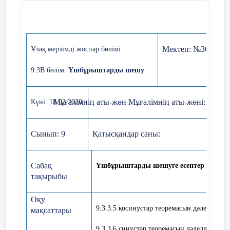
төбе
көрі
1000 м жақындағанда та
бұрышпен көрінеді. Тауды
Мектеп:
№36ЖОБ
Ұзақ мерзімді жоспар бөлімі:
жуықтап табыңдар.(15
Жауабында метрді бү
9.3B бөлім:
Үшбұрыштарды шешу
көрсетіңдер.
9 минут
Мұғалімнің аты-жөн Мұғалімнің аты-жөні:
Күні:
18.02.2020
Есеп: Теодолиттің (немесе 
және рулетканың көмегі
Сынып
:
9
Қатысқандар саны
:
өлшеулер жүргізіңдер және 
дененің (мысалы, ағаштың
табыңдар. (15.9 сурет)
Сабақ
Үшбұрыштарды шешуге есептер шығар
тақырыбы
О
қу
Е
сеп: 15.
9.3.3.5 косинустар теоремасын дәлелдейді
мақсаттары
«Астана-Бә
манументін
9.3.3.6 синустар теоремасын дәлелдейді ж