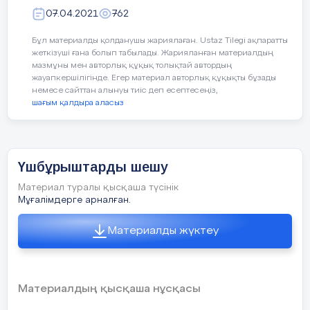
-синуст
07.04.2021
762
теорем
-Синустар
формул
теоремасын
Бұл материалды қолданушы жариялаған. Ustaz Tilegi ақпаратты
қолдана
қолданбалы
жеткізуші ғана болып табылады. Жарияланған материалдың
мазмұны мен авторлық құқық толықтай автордың
есептер шығаруда
жауапкершілігінде. Егер материал авторлық құқықты бұзады
-есепт
қолданады.
немесе сайттан алынуы тиіс деп есептесеңіз,
дұрыс 
шағым қалдыра аласыз
ҚБ
«Үш түрлі күнделік» әд
Үшбұрыштарды шешу
бағалау.
Материал туралы қысқаша түсінік
Мұғалімдерге арналған.
Материалды жүктеу
(ТЖ)
«Үш қадамдық сұхба
адамнан тұратын топтар
бөлініп, есепті шығарып сұхб
Материалдың қысқаша нұсқасы
Е
сеп:
нүкт