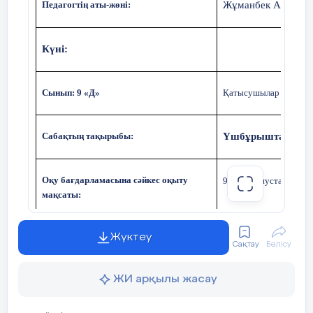
Педагогтің аты-жөні:
Жұманбек Ару Бат
К
үні:
Сынып: 9 «Д»
Қатысушылар саны:
Сабақтың тақырыбы:
Үшбұрыштарды 
Оқу бағдарламасына сәйкес оқыту
9.1.3.7 синустар теор
мақсаты:
Жүктеу
Сабақтың мақсаты
Синустар тео
Сақтау
Бөлісу
Теорема бойы
ЖИ арқылы жасау
Сабақтың барысы