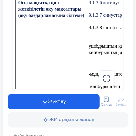
Осы мақсатқа қол
9.1.3.6 косинустар те
Видеосабақ
«Синустар тео
жеткізілетін оқу мақсаттары
9.1.3.7 синустар теор
(оқу бағдарламасына сілтеме)
Видеосабақта:
9.1.3.8 іштей сызылғ
Кез-келген үшбұрыш және оның элеме
Синус теоремасының тұжырымдамас
үшбұрыштың қабырғала
формуласын жазады
.
көпбұрыштың ауданы
Теорема:
Үшбұрыштың қабырғалар
бұрыштардың синустарына пропорционал
-мұндағы – іштей сыз
Жаңа білім
-көпбұрыштың жарты п
9.1.3.9 шеңберге ішт
Жүктеу
шеңбердің радиусын т
Сақтау
Бөлісу
9.1.3.10 синустар жә
ЖИ арқылы жасау
.
есептерді шығаруда қ
Жеке тапсырма
«Еркін талқылау» әдісі