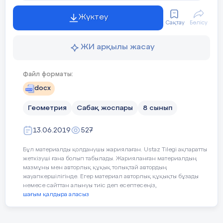
сызылған
шеңбердің
Синустар теоремасы
қалай аталады?
Жүктеу
радиусының
Сақтау
Бөлісу
формулалары
Тікбұрышты үшбұрыштың сүйір бұрышы
қолданады.
айтады?
ЖИ арқылы жасау
Синустар теоремасы
өмірде ғылымның қа
Файл форматы:
қолданылады?
Сабақ соңындағы оқушылардың рефл
docx
қорытындылаймын.
Синустар теоремасын
ең алғаш ашқан қай
Геометрия
Сабақ жоспары
8 сынып
Синустар теоремасын
дәлелдеген оқымыс
13.06.2019
527
Бұл материалды қолданушы жариялаған. Ustaz Tilegi ақпаратты
Үйге тапсырмасы
жеткізуші ғана болып табылады. Жарияланған материалдың
мазмұны мен авторлық құқық толықтай автордың
жауапкершілігінде. Егер материал авторлық құқықты бұзады
немесе сайттан алынуы тиіс деп есептесеңіз,
шағым қалдыра аласыз