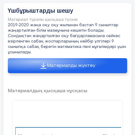
Үшбұрыштарды шешу
Материал туралы қысқаша түсінік
10 есеп: Шеңберге сырттай сызыл
№
2019-2020 жаңа оқу оқу жылынан бастап 9 сыныптар
радиусын табу.
жаңартылған білім мазмұнына көшетін болады.
Сондықтан жаңартылған оқу бағдарламасына сәйкес
әзірленген сабақ жоспарларының кейбір үлгілері 9
сыныпқа сабақ беретін математика пәні мұғалімдері үшін
ұсынылады.
Рефлексия
Қорытынды
Материалды жүктеу
«БББ» әдісі
Бекіту
Материалдың қысқаша нұсқасы
Білемін
Синустар теоремасының тұжыры
келген үшбұрыштың белгісіз элементтерін
Білдім
Қол жетпейтін заттарға дейінгі қ
теоремасын пайдаланып табуды