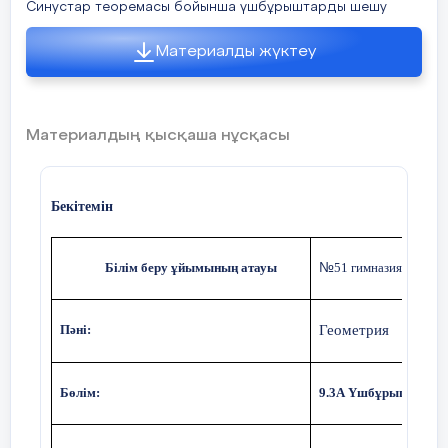
Синустар теоремасы бойынша үшбұрыштарды шешу
Материалды жүктеу
Материалдың қысқаша нұсқасы
Бекітемін
Білім беру ұйымының атауы
51 гимназия
№
Пәні:
Геометрия
Бөлім:
9.3А Үшбұрыштарды