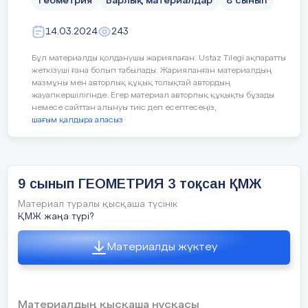
Геометрия
Барлық материалдар
8 сынып
векторларының скаляр
көбейтіндісін тап.
14.03.2024
243
А) 12 В) 9 С) 0 Д) 1 Е) 5
Бұл материалды қолданушы жариялаған. Ustaz Tilegi ақпаратты
жеткізуші ғана болып табылады. Жарияланған материалдың
4.АВС бұрышы шеңберге
мазмұны мен авторлық құқық толықтай автордың
жауапкершілігінде. Егер материал авторлық құқықты бұзады
іштей сызылған.Оған сәйкес
немесе сайттан алынуы тиіс деп есептесеңіз,
центрлік бұрыш 88 градусқа
шағым қалдыра аласыз
тең. АВС бұрышын
15
Бекіту
Тапсырма. 1.
табыңдар. А) 44 гр. В) 42 гр.
тапсырмасы
С) 48 гр. Д) 40 гр.
минут
9 сынып ГЕОМЕТРИЯ 3 тоқсан ҚМЖ
5.Ауданы 36-ға тең болатын
тең бүйірлі тікбұрышты
Материал туралы қысқаша түсінік
үшбұрыштың
ҚМЖ жаңа түрі?
гипотенузасының ұзындығын
табыңдар.
Материалды жүктеу
А) 12 В) 6 С) 12/2 Д) 8 Е) 6/2
6.Тікбұрышты
Материалдың қысқаша нұсқасы