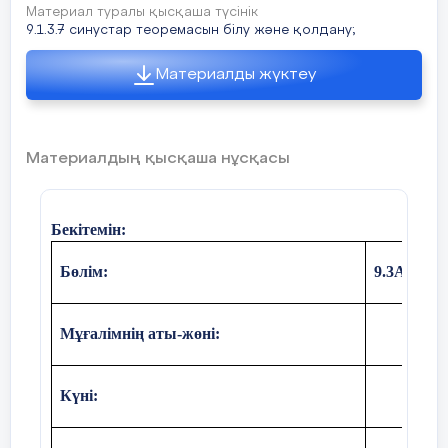
Материал туралы қысқаша түсінік
9.1.3.7 синустар теоремасын білу және қолдану;
Материалды жүктеу
Материалдың қысқаша нұсқасы
Бекітемін:
Бөлім:
9.3А Үш
Мұғалімнің аты-жөні:
Күні: