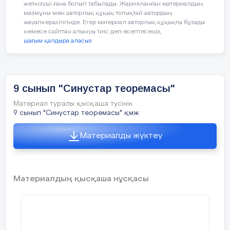
жеткізуші ғана болып табылады. Жарияланған материалдың
a²<b²+c
болса?
мазмұны мен авторлық құқық толықтай автордың
жауапкершілігінде. Егер материал авторлық құқықты бұзады
Жауабыңызды
негіздеңіз.
немесе сайттан алынуы тиіс деп есептесеңіз,
шағым қалдыра аласыз
9 сынып "Синустар теоремасы"
15
Бекіту
Топтық тапсырмалар
Материал туралы қысқаша түсінік
тапсырмасы
9 сынып "Синустар теоремасы" қмж
минут
Тапсырма. 1.
Материалды жүктеу
Материалдың қысқаша нұсқасы