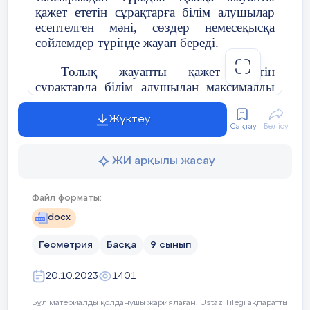
қажет ететін сұрақтарға білім алушылар
3.BC


AB


AC


2
AB


AC


c
2
2
2
есептелген мәні, сөздер немесеқысқа









2
2
2
a
b
c
2
bc
cos
сөйлемдер түрінде жауап береді.
Оқушыларға бірдей
үшбұрыш
с
Толық жауапты қажет ететін
топта жұмыс
жасайды,дәлелдеуі
сұрақтарда білім алушыдан максималды
орындайды.Оқушылар
өз
жұмыс
балл жинау үшінтапсырманың шешімін
қорғайды.
табудың әр қадамын анық көрсетуі талап
Жүктеу
Сақтау
Бөлісу
етіледі. Білім алушыныңматематикалық
тәсілдерді таңдай алу және қолдана алу
ЖИ арқылы жасау
қабілеті бағаланады. Тапсырмабірнеше
құрылымдық бөліктерден/сұрақтардан
тұруы мүмкін.
Файл форматы:
docx
Геометрия
Басқа
9 сынып
А
қабырғасына
қай
бұрыш қ
20.10.2023
1401
a²=
b²+c²
Бұл материалды қолданушы жариялаған. Ustaz Tilegi ақпаратты