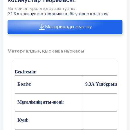
Косинустар теоремасы.
Материал туралы қысқаша түсінік
9.1.3.6 косинустар теоремасын білу және қолдану;
Сұрақтар.
5 мин
Жаңа сабақты
Материалды жүктеу
бекіту
1.Синустар теоремасын айтыңы
2. Косинустар теоремасын айты
Материалдың қысқаша нұсқасы
3. Синустар теоремасын жазың
4. Косинустар теоремасын жазы
Бекітемін:
5. sin30°, Sin45°, Sin 60° - мәнде
Бөлім:
9.3А Үшбұрыштард
6. cos 30°cos 45°cos 60° - мәндер
Мұғалімнің аты-жөні:
7. Косинустар теоремасын түрл
8. Үшбұрыштарды шешу дегенім
Күні: