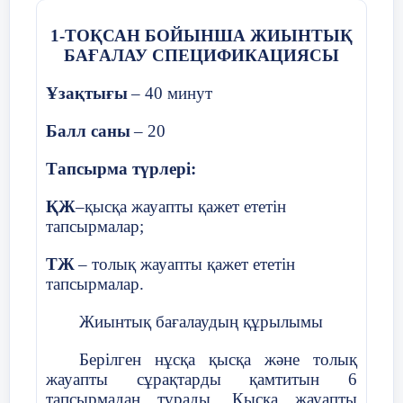
10 мин
Жаңа сабақ
Жаңа сабақ.
Кері байланыс.
1-ТОҚСАН БОЙЫНША ЖИЫНТЫҚ
Косинустар теоремасын дәл
БАҒАЛАУ СПЕЦИФИКАЦИЯСЫ
Бүгінгі сабақтан алған 3 м
Ұзақтығы
– 40 минут
Бүгінгі сабақта қиындық ту
Теорема:
Үшбұрыштың
кез ке
Балл саны
– 20
Бүгінгі сабақта ұнаған 1 іс-
қалған қабырғаларының ква
еселенген қабырғаларынның 
Тапсырма түрлері:
бұрышының косинусына көбейті
Үйге тапсырма. №2.
ҚЖ
–қысқа жауапты қажет ететін
тапсырмалар;
Дәлелдеу:
ТЖ
– толық жауапты қажет ететін
1.AC


AB


BC


2
AB


BC


co
2
2
2
тапсырмалар.









2
2
2
b
a
c
2
ac
cos
Жиынтық бағалаудың құрылымы
2
2
2
2.AB


BC


AC


2
AB


AC


c
Берілген нұсқа қысқа және толық
жауапты сұрақтарды қамтитын 6









2
2
2
c
a
b
2
ab
cos
тапсырмадан тұрады. Қысқа жауапты