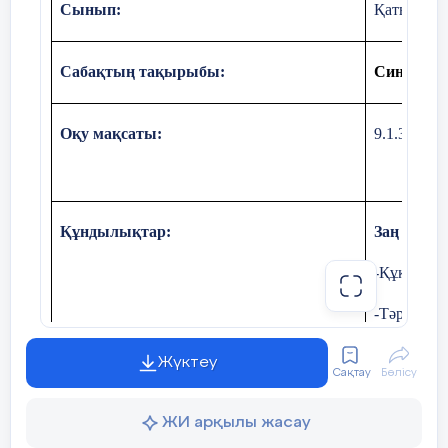
Сынып:
Қатысқанд
Сабақтың тақырыбы:
С
инустар
Оқу мақсаты:
9.1.3.7
син
Құндылықтар:
Заң және 
-Құқықтық
-Тәртіп пе
-Қоғамдағы
Жүктеу
Сақтау
Бөлісу
ЖИ арқылы жасау