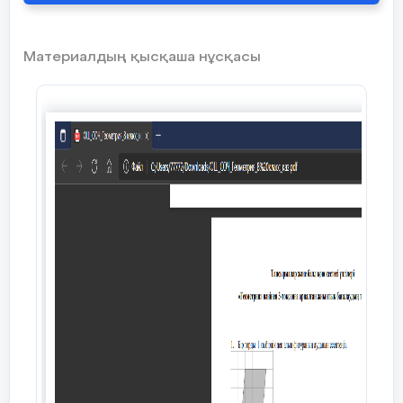
шығару:
тапсырмасы
минут
1. a=8, b=15,
Материалдың қысқаша нұсқасы
10 мин
Жаңа сабақ
Жаңа сабақ. Видеотүсіндіру.
.
Табу керек: с,
https://onlinemektep.net/schedule
473d-bb0c-5fdf333445b2
2. а
, с
3. a = 4, b = 6, c = 7,5
4. a = 9, b = 11,
, c - ?