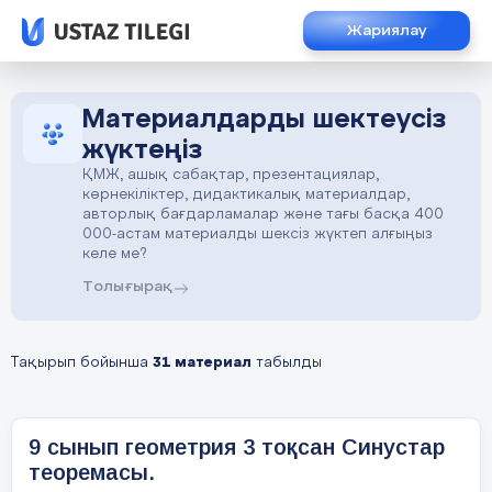
Жариялау
Материалдарды шектеусіз
жүктеңіз
ҚМЖ, ашық сабақтар, презентациялар,
көрнекіліктер, дидактикалық материалдар,
авторлық бағдарламалар және тағы басқа 400
000-астам материалды шексіз жүктеп алғыңыз
келе ме?
Толығырақ
Тақырып бойынша
31 материал
табылды
9 сынып геометрия 3 тоқсан Синустар
теоремасы.