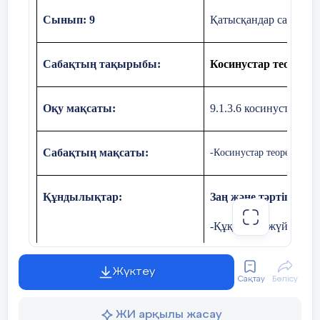
Сынып: 9
Қатысқандар саны: Қа
Сабақтың тақырыбы:
Косинустар теоремас
Оқу мақсаты:
9.1.3.6
косинустар тео
Сабақтың мақсаты:
-К
осинустар теоремасын 
Құндылықтар:
Заң және тәртіп
-Құқықтық жүйе мен а
-Тәртіп пен әділеттілі
Жүктеу
Сақтау
Бөлісу
-Қоғамдағы тәртіп пен
Есептер шығару:
20
Бекіту
Тапсырма.
тапсырмасы
ЖИ арқылы жасау