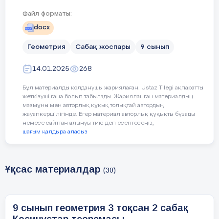
Файл форматы:
Уақыты
Кезең дері
Педа
docx
Геометрия
Сабақ жоспары
9 сынып
3 минут
Ұйымдастыру
Сәлеметсіздерме!
14.01.2025
268
Бүгін,
тақыр
Синустар теоремасы
Бұл материалды қолданушы жариялаған. Ustaz Tilegi ақпаратты
Синустар теоремасы.
-
жеткізуші ғана болып табылады. Жарияланған материалдың
мазмұны мен авторлық құқық толықтай автордың
Синустар теоремасын есе
-
жауапкершілігінде. Егер материал авторлық құқықты бұзады
немесе сайттан алынуы тиіс деп есептесеңіз,
шағым қалдыра аласыз
Бүгінгі сабақта меңгеретініңіз:
.
Үйге тапсырмасын тексеру.
Ұқсас материалдар
(30)
Бағалау
: Ауызша бағалау.
9 сынып геометрия 3 тоқсан 2 сабақ