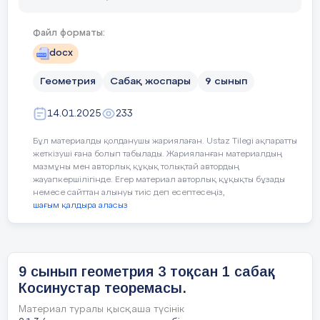
минут
Файл форматы:
Уақыты
Кезең дері
Педагогтің әрекеті
docx
Геометрия
Сабақ жоспары
9 сынып
3 минут
Ұйымдастыру
Сәлеметсіздерме!
14.01.2025
233
Бүгін,
Косинустар теоремасы
Бұл материалды қолданушы жариялаған. Ustaz Tilegi ақпаратты
тақырыбын қарастырамыз
жеткізуші ғана болып табылады. Жарияланған материалдың
мазмұны мен авторлық құқық толықтай автордың
жауапкершілігінде. Егер материал авторлық құқықты бұзады
Бүгінгі сабақта
немесе сайттан алынуы тиіс деп есептесеңіз,
меңгеретініңіз:
шағым қалдыра аласыз
косинустар теоремасын есеп
-
шығаруда қолдану.
Үйге
тапсырмасын тексеру.
Өтілген
Әр оқушыға тест тапсырмасы бе
9 сынып геометрия 3 тоқсан 1 сабақ
тақырып тапсырмаларын тексеру
Косинустар теоремасы.
1.
1.Ұқсас үшбұрыш дегеніміз не?
Материал туралы қысқаша түсінік