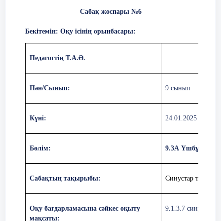
Сабақ жоспары №6
Бекітемін: Оқу ісінің орынбасары:
Тапсырма. 2.
Педагогтің Т.А.Ә.
Пән/Сынып:
9
сынып
1 тоқсандағы жиынтық бағалау
тапсырмаларының сипаттамасы
Күні:
24.01.2025
Бөлім
Бөлім:
9.3А Үшбұрышт
Тапсырма
.
3.
Ойлауд
Тексерілетін мақсат
ының
д
Сабақтың тақырыбы:
С
инустар теорема
Оқу бағдарламасына сәйкес оқыту
9.1.3.7 синустар 
9.1.4.5 Екі
Білу
мақсаты: