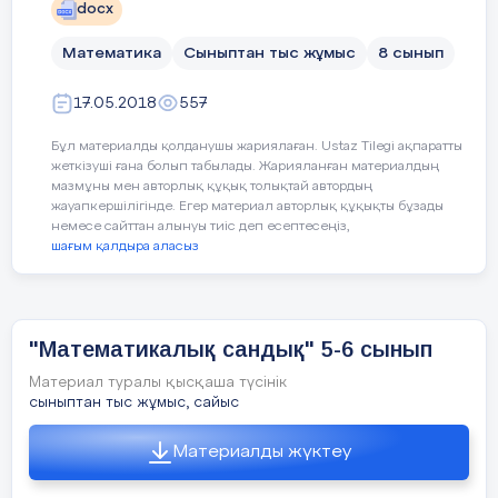
Нанды үш бөлікке бөлу үшін, нанды
docx
неше рет кесу керек?
Сабақта қолданылатын
ДК, интерактивті тақта,
педагогикалық
Математика
Сыныптан тыс жұмыс
8 сынып
Геометрияның жазықтықтағы денені
технологиялар:
зерттейтін бөлімі (планиметрия)
17.05.2018
557
Пәнаралық байланыс:
Математика, информатик
Торда 4 қоян бар. 4 бала 4 қоянды
Бұл материалды қолданушы жариялаған. Ustaz Tilegi ақпаратты
әкетті, ал бір қоян торда қалды. Неге?
жеткізуші ғана болып табылады. Жарияланған материалдың
мазмұны мен авторлық құқық толықтай автордың
жауапкершілігінде. Егер материал авторлық құқықты бұзады
Сабақтың барысы
Мұғалімнің қызметі
Фигуралардың
барлық
немесе сайттан алынуы тиіс деп есептесеңіз,
қабырғаларының қосындысы
шағым қалдыра аласыз
(периметр)
І. Ұйымдастыру бөлімі
Ойын 7 бөлімнен тұрады
1 мен 2 арасына қандай таңба
1. Таныстыру
қойғанда 1-ден кем, ал екіден артық
"Математикалық сандық" 5-6 сынып
сан шығады.(үтір)
2. Математика хоккейі
Материал туралы қысқаша түсінік
сыныптан тыс жұмыс, сайыс
Қабырғалары толықтауыш сәулелер
3. Бәйге
болатын бұрыш (жазыңқы)
Материалды жүктеу
4. Ғажайып алаңы (есепт
Тек қана таңбаларымен ажыратылатын