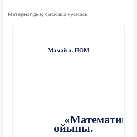
математика ғылымдардың патшасы.
(К. Гаусс)
Материалдың қысқаша нұсқасы
2. Ақыл-ойды тәртіпке келтіретін
математика.
(М. В. Ломоносов)
Мамай а. НОМ
3. Математика – барлық ғылымдардың
тұңғышы және оларға пайдалы да, қажет
те. (Р. Бэкон)
Жүргізуші: Қайырлы күн қадірменді
көрермендер!
«Математикалық сандық » ойынына қош
келдіңіздер.
Бүгінгі ойын топтық сайыс түрінде өтеді.
«Математика
Математика сырлары,
ойыны.
Қызықтырды біздерді.