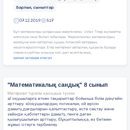
7 майшам жанып тұр, 4-уін сөндірсек
Үлкен және кіші белгілерін енгізген
неше майшам қалады?(4)
Барлық сыныптар
ағылшын математигі.
Әсем, Ардақ
,
Жанар үшеуі
Жауабы: Гарриот
07.12.2019
517
математикадан бақылау жұмысынан
1637 жылы координаталық түзуді енгізіп,
қандай
баға алғандығын сұрағанда
Бұл материалды қолданушы жариялаған. Ustaz Tilegi ақпаратты
теріс және оң сандарға түсінік берген
жеткізуші ғана болып табылады. Жарияланған материалдың
мұғалім:
ә
рқайсыңның бағаң әр түрлі.
француз математигі.
мазмұны мен авторлық құқық толықтай автордың
Әсемнің бағасы
3
емес, ал Жанардың
жауапкершілігінде. Егер материал авторлық құқықты бұзады
бағасы
5
емес деді. Сонда әркім
Жауабы: Рене Декарт
немесе сайттан алынуы тиіс деп есептесеңіз,
қандай баға алған?
(
Әсем 5, Жанар 4,
шағым қалдыра аласыз
XVIII ғасырда “көбейту” және “бөлу”
Ардақ 3
)
таңбаларын ұсынған кім?
Үш сызықтан пайда болған фигура?
Жауабы: Лейбниц
(үшбұрыш)
"Математикалық сандық" 8 сынып
«Парабола» деген атауды енгізген біздің
Материал туралы қысқаша түсінік
1/10 санының кері саны? (10)
заманымыздан бұрыңғы
а) оқушыларға өткен тақырыптар бойынша білім деңгейін
арттыру. ә)оқушылардың логикалық ой өрісін
(262-190) жылдарда өмір сүрген грек
Бес жарым таяқтың неше ұшы бар?
дамыту,дағдыларын қалыптастыру, есте сақтау және
ғалымы.
(12)
зейіндік қабілеттерін дамыту, пәнге деген
қызығушылығын арттыру; б)ұқыптылыққа, өз бетімен
Жауабы: Аполлони
Қайрат Жанардан кіші, бірақ
жұмыс істеуге тәрбиелеу.