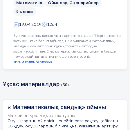
Математика
Ойындар, Сценарийлер
5 сынып
19.04.2019
1264
Бұл материалды қолданушы жариялаған. Ustaz Tilegi ақпаратты
жеткізуші ғана болып табылады. Жарияланған материалдың
мазмұны мен авторлық құқық толықтай автордың
жауапкершілігінде. Егер материал авторлық құқықты бұзады
немесе сайттан алынуы тиіс деп есептесеңіз,
шағым қалдыра аласыз
Ұқсас материалдар
(30)
« Математикалық сандық» ойыны
Материал туралы қысқаша түсінік
Оқушылардың ой-өрісін кеңейтіп есте сақтау қабілетін
шыңдау, оқушылардың білімге қызығушылығын арттыру