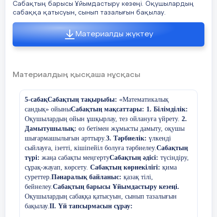
неше майшам қалады?(4)
Сабақтың барысы Ұйымдастыру кезеңі. Оқушылардың
сабаққа қатысуын, сынып тазалығын бақылау.
Сабақтың тақырыбы: «
3. Алманың жартысы неге ұқсайды?
Математикалық сандық» ойыны.
(өзінің жартысына)
Материалды жүктеу
Сабақтың мақсаты:
1
)
Оқушылардың
4. Үш сызықтан пайда болған фигура?
ой-өрісін кеңейтіп есте сақтау қабілетін
(үшбұрыш)
шыңдау, оқушылардың білімге
қызығушылығын арттыру. 2)
5. 1/10 санының кері саны? (10)
Материалдың қысқаша нұсқасы
Оқушыларды шапшаңдыққа,
6. Бес жарым таяқтың неше ұшы бар?(12)
ізденімпаздыққа, ұйымшылдыққа
5-сабақ
Сабақтың тақырыбы:
«Математикалық
тәрбиелеу.
7. у=х3 функциясының графигі. (кубтық
сандық» ойыны
Сабақтың мақсаттары:
1. Білімділік:
парабола)
Оқушылардың ойын ұшқырлау, тез ойлануға үйрету.
2.
Түрі:
Топтық сайыс сағаты.
Типі:
Ойын
Дамытушылық:
өз бетімен жұмысты дамыту, оқушы
түрінде
Жоспары:
8. Жарты түзу. (сәуле)
шығармашылығын арттыру.
3. Тәрбиелік:
үлкенді
сыйлауға, ізетті, кішіпейіл болуға тәрбиелеу.
Сабақтың
9. Ақиқаттығы дәлелдеусіз қабылданатын
Топтың өзін таныстыруы, амандасу
түрі:
жаңа сабақты меңгерту
Сабақтың әдісі:
түсіндіру,
сөйлем (аксиома)
рәсімі
сұрақ-жауап,
көрсету.
Сабақтың көрнекілігі:
қима
10. Қай ыдыстан тамақ ішуге болмайды.
суреттер.
Пәнаралық байланыс:
қазақ тілі,
2. Бәйге (логикалық есептер)
бейнелеу.
Сабақтың барысы
Ұйымдастыру кезеңі.
(бос ыдыстан)
Оқушылардың сабаққа қатысуын, сынып тазалығын
3. Математикалық хоккей
11. Тік бұрыштан кіші бұрыш (сүйір)
бақылау.
ІІ. Үй тапсырмасын сұрау: