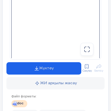
Жүктеу
Сақтау
Бөлісу
ЖИ арқылы жасау
Файл форматы:
doc