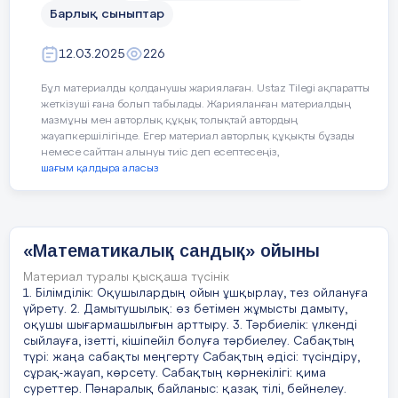
Бүгінгі күн жеңімпазы болады.
Барлық сыныптар
Есептен сайысады үш тобымыз
12.03.2025
226
Алға озар ең мықтысы осы жолда
Бұл материалды қолданушы жариялаған. Ustaz Tilegi ақпаратты
Көпшілік білімдерін сараламақ
жеткізуші ғана болып табылады. Жарияланған материалдың
мазмұны мен авторлық құқық толықтай автордың
Сұрамақ шығуларын жұрт алдына.
жауапкершілігінде. Егер материал авторлық құқықты бұзады
немесе сайттан алынуы тиіс деп есептесеңіз,
І тур. Таныстыру
. (Әр команда өздерін
шағым қалдыра аласыз
таныстырады)
І
І тур «Бәйге»
(Әр топ 1 минут ішінде 13
сұраққа жауап беру керек. Егер жауабын
«Математикалық сандық» ойыны
білмесеңіздер «келесі» деп жауап
бересіздер)
Материал туралы қысқаша түсінік
1. Білімділік: Оқушылардың ойын ұшқырлау, тез ойлануға
І топқа:
үйрету. 2. Дамытушылық: өз бетімен жұмысты дамыту,
оқушы шығармашылығын арттыру. 3. Тәрбиелік: үлкенді
1. Өздеріңіз оқып отырған «Алгебра»
сыйлауға, ізетті, кішіпейіл болуға тәрбиелеу. Сабақтың
кітабының авторы?
Шыныбеков
түрі: жаңа сабақты меңгерту Сабақтың әдісі: түсіндіру,
сұрақ-жауап, көрсету. Сабақтың көрнекілігі: қима
2. 7 майшам жанып тұр, 4-уін сөндірсек
2024-2025
оқу жылы
суреттер. Пәнаралық байланыс: қазақ тілі, бейнелеу.