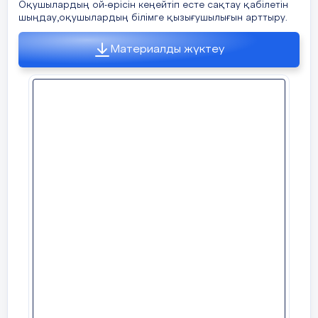
Оқушылардың ой-өрісін кеңейтіп есте сақтау қабілетін
шыңдау,оқушылардың білімге қызығушылығын арттыру.
Материалды жүктеу