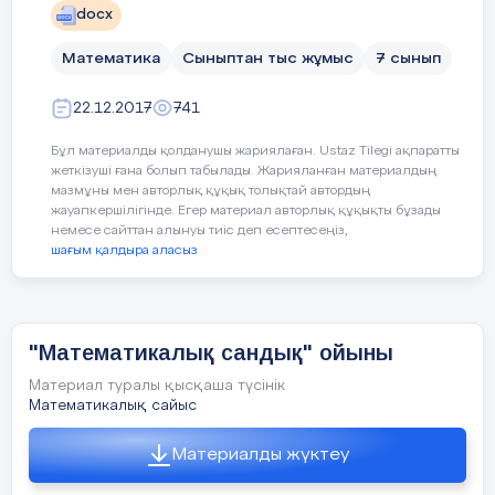
docx
Сабақтың мақсаты: 1) Оқушылардың ой-
өрісін кеңейтіп есте сақтау
Математика
Сыныптан тыс жұмыс
7 сынып
қабілетін шыңдау, оқушылардың білімге
қызығушылығын арттыру.
22.12.2017
741
Түрі: Топтық сайыс сағаты.
Бұл материалды қолданушы жариялаған. Ustaz Tilegi ақпаратты
жеткізуші ғана болып табылады. Жарияланған материалдың
Типі: Ойын түрінде
мазмұны мен авторлық құқық толықтай автордың
жауапкершілігінде. Егер материал авторлық құқықты бұзады
Жоспары: 1. Топтың өзін таныстыруы,
немесе сайттан алынуы тиіс деп есептесеңіз,
амандасу рәсімі
шағым қалдыра аласыз
2. Бәйге (логикалық есептер)
3. Математикалық хоккей
"Математикалық сандық" ойыны
4
. Кім жылдам.
Материал туралы қысқаша түсінік
5
.
Эссе
Математикалық сайыс
Қолданылған нақыл сөздер:
Материалды жүктеу
1. Арифметика математиканың, ал