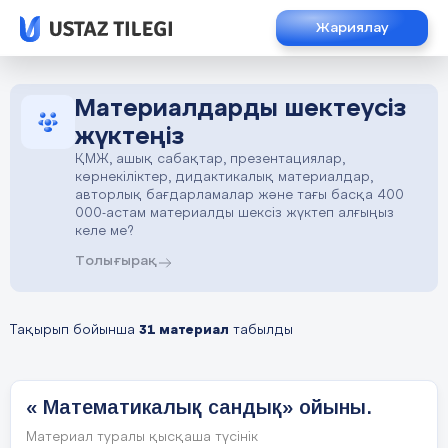
Жариялау
Материалдарды шектеусіз
жүктеңіз
ҚМЖ, ашық сабақтар, презентациялар,
көрнекіліктер, дидактикалық материалдар,
авторлық бағдарламалар және тағы басқа 400
000-астам материалды шексіз жүктеп алғыңыз
келе ме?
Толығырақ
Тақырып бойынша
31 материал
табылды
« Математикалық сандық» ойыны.
Материал туралы қысқаша түсінік