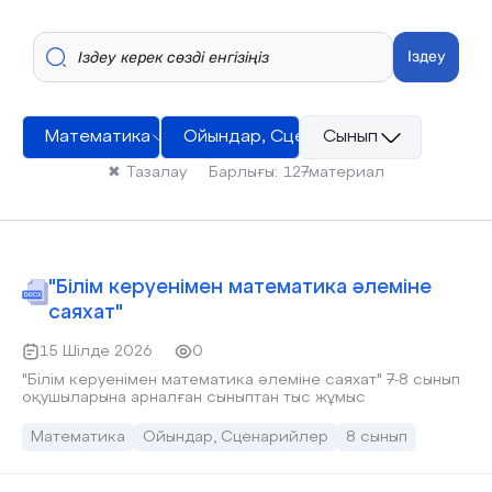
Іздеу
Математика
Ойындар, Сценарийлер
Сынып
✖
Тазалау
Барлығы:
127
материал
"Білім керуенімен математика әлеміне
саяхат"
15 Шілде 2026
0
"Білім керуенімен математика әлеміне саяхат" 7-8 сынып
оқушыларына арналған сыныптан тыс жұмыс
Математика
Ойындар, Сценарийлер
8 сынып