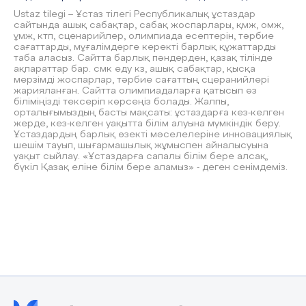
Ustaz tilegi – Ұстаз тілегі Республикалық ұстаздар
сайтында ашық сабақтар, сабақ жоспарлары, қмж, омж,
ұмж, ктп, сценарийлер, олимпиада есептерін, тәрбие
сағаттарды, мұғалімдерге керекті барлық құжаттарды
таба аласыз. Сайтта барлық пәндерден, қазақ тілінде
ақпараттар бар. смк еду кз, ашық сабақтар, қысқа
мерзімді жоспарлар, тәрбие сағаттың сцеранийлері
жарияланған. Сайтта олимпиадаларға қатысып өз
біліміңізді тексеріп көрсеңіз болады. Жалпы,
орталығымыздың басты мақсаты: ұстаздарға кез-келген
жерде, кез-келген уақытта білім алуына мүмкіндік беру.
Ұстаздардың барлық өзекті мәселелеріне инновациялық
шешім тауып, шығармашылық жұмыспен айналысуына
уақыт сыйлау. «Ұстаздарға сапалы білім бере алсақ,
бүкіл Қазақ еліне білім бере аламыз» - деген сенімдеміз.