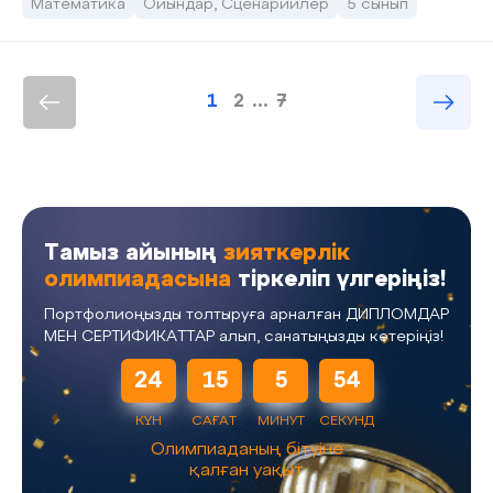
Математика
Ойындар, Сценарийлер
5 сынып
1
2
...
7
Тамыз айының
зияткерлік
олимпиадасына
тіркеліп үлгеріңіз!
Портфолиоңызды толтыруға арналған ДИПЛОМДАР
МЕН СЕРТИФИКАТТАР алып, санатыңызды көтеріңіз!
24
15
5
54
КҮН
САҒАТ
МИНУТ
СЕКУНД
Олимпиаданың бітуіне
қалған уақыт