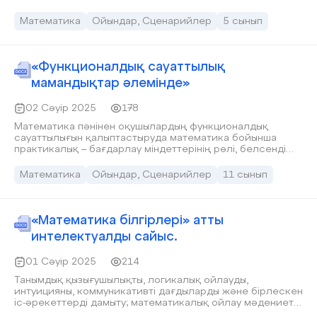
Математика
Ойындар, Сценарийлер
5 сынып
«Функционалдық сауаттылық
мамандықтар әлемінде»
02 Сәуір 2025
178
Математика пәнінен оқушылардың функционалдық
сауаттылығын қалыптастыруда математика бойынша
практикалық – бағдарлау міндеттерінің рөлі, белсенді
жолдарын үйрету
Математика
Ойындар, Сценарийлер
11 сынып
«Математика білгірлері» атты
интелектуалды сайыс.
01 Сәуір 2025
214
Танымдық қызығушылықты, логикалық ойлауды,
интуицияны, коммуникативті дағдыларды және бірлескен
іс-әрекеттерді дамыту; математикалық ойлау мәдениетін
тәрбиелеу, әзіл-қалжыңға баулу. Құрметті ұстаздар мен