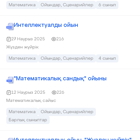
оқушылар! Бүгін математика пәні бойынша «Математика
Математика
Ойындар, Сценарийлер
6 сынып
білгірлері » атты кешімізге қош келдіңіздер. Бұл сайыста
математика пәнінің алғырлары мен білгірлері күш
сынасады.
Интеллектуалды ойын
27 Наурыз 2025
216
Жүзден жүйрік
Математика
Ойындар, Сценарийлер
4 сынып
"Математикалық сандық" ойыны
12 Наурыз 2025
226
Математикалық сайыс
Математика
Ойындар, Сценарийлер
Барлық сыныптар