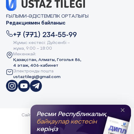
ҒЫЛЫМИ-ӘДІСТЕМЕЛІК ОРТАЛЫҒЫ
Редакциямен байланыс
+7 (771) 234-55-99
Жұмыс кестесі: Дүйсенбі –
жұма, 9:00 – 18:00
Мекенжай:
Қазақстан, Алматы, Гоголья 86,
4 этаж, 406-кабинет
Электронды пошта
ustaztilegi@gmail.com
Ресми Республикалық
Сайт Peaksoft веб-студиясында жасалған -
Peaksoft.kz
байқаулар кестесін
Политика конфиденциальности
көріңіз
Сведения об организации