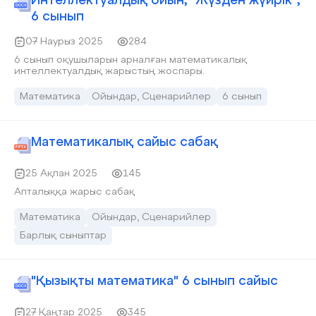
Интеллектуалдық ойын, "Жүзден жүйрік",
6 сынып
07 Наурыз 2025
284
6 сынып оқушыларын арналған математикалық
интеллектуалдық жарыстың жоспары.
Математика
Ойындар, Сценарийлер
6 сынып
Математикалық сайыс сабақ
25 Ақпан 2025
145
Апталыққа жарыс сабақ
Математика
Ойындар, Сценарийлер
Барлық сыныптар
"Қызықты математика" 6 сынып сайыс
27 Қаңтар 2025
345