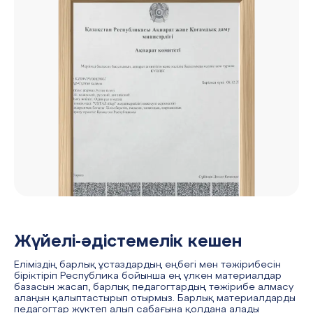
Жүйелі-әдістемелік кешен
Еліміздің барлық ұстаздардың еңбегі мен тәжірибесін
біріктіріп Республика бойынша ең үлкен материалдар
базасын жасап, барлық педагогтардың тәжірибе алмасу
алаңын қалыптастырып отырмыз. Барлық материалдарды
педагогтар жүктеп алып сабағына қолдана алады