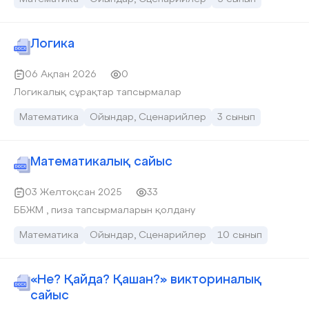
Логика
06 Ақпан 2026
0
Логикалық сұрақтар тапсырмалар
Математика
Ойындар, Сценарийлер
3 сынып
Математикалық сайыс
03 Желтоқсан 2025
33
ББЖМ , пиза тапсырмаларын қолдану
Математика
Ойындар, Сценарийлер
10 сынып
«Не? Қайда? Қашан?» викториналық
сайыс