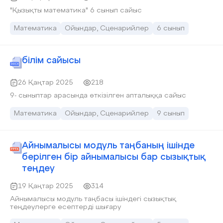
"Қызықты математика" 6 сынып сайыс
Математика
Ойындар, Сценарийлер
6 сынып
білім сайысы
26 Қаңтар 2025
218
9- сыныптар арасында өткізілген апталыққа сайыс
Математика
Ойындар, Сценарийлер
9 сынып
Айнымалысы модуль таңбаның ішінде
берілген бір айнымалысы бар сызықтық
теңдеу
19 Қаңтар 2025
314
Айнымалысы модуль таңбасы ішіндегі сызықтық
теңдеулерге есептерді шығару