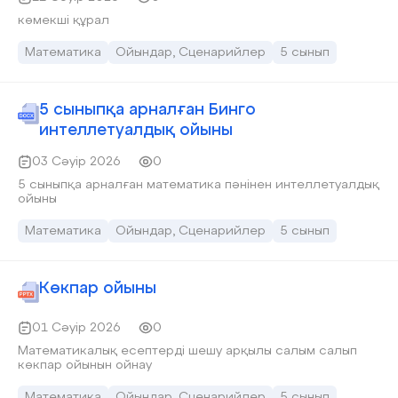
көмекші құрал
Математика
Ойындар, Сценарийлер
5 сынып
5 сыныпқа арналған Бинго
интеллетуалдық ойыны
03 Сәуір 2026
0
5 сыныпқа арналған математика пәнінен интеллетуалдық
ойыны
Математика
Ойындар, Сценарийлер
5 сынып
Көкпар ойыны
01 Сәуір 2026
0
Математикалық есептерді шешу арқылы салым салып
көкпар ойынын ойнау
Математика
Ойындар, Сценарийлер
5 сынып