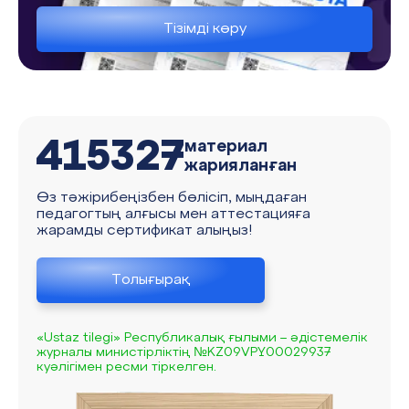
Тізімді көру
415327
материал
жарияланған
Өз тәжірибеңізбен бөлісіп, мыңдаған
педагогтың алғысы мен аттестацияға
жарамды сертификат алыңыз!
Толығырақ
«Ustaz tilegi» Республикалық ғылыми – әдістемелік
журналы министірліктің №KZ09VPY00029937
куәлігімен ресми тіркелген.