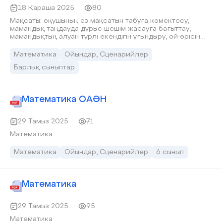
18 Қараша 2025
80
Мақсаты: оқушының өз мақсатын табуға көмектесу,
мамандық таңдауда дұрыс шешім жасауға бағыттау,
мамандықтың алуан түрлі екендігін ұғындыру, ой-өрісін
кеңейту, ұйымшылдыққа, ептілікке тәрбиелеу.
Математика
Ойындар, Сценарийлер
Барлық сыныптар
Математика ОАӘН
29 Тамыз 2025
71
Математика
Математика
Ойындар, Сценарийлер
6 сынып
Математика
29 Тамыз 2025
95
Математика