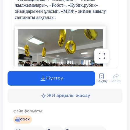
қыр – сырларын зерттеп, ізденіс жұмыс жасап,
жылжымалары», «Робот», «Кубик,рубик»
асықтың түрлерімен ерекшелерін білу.
ойындарымен ұласып, «МИФ» әнімен ашылу
Барысы:
салтанаты аяқталды.
I. Дайындық бөлімі 15 минут
.
Балаларды сапқа тұрғызу
.Жүру,жүгіру
кезінде орындалатын жаттығулар;
1.Алға жүру;
21
2.Екі қолды жоғары көтеріп, аяқтың ұшымен
жүру;
Жүктеу
Сақтау
Бөлісу
3.Қол белде өкшемен жүру;
ЖИ арқылы жасау
4.Қол тізеде, отырып жүру, секіру.
Файл форматы:
5.Жеңіл жүгіріс;
docx
6.Тізені алға көтеріп жүгіру;