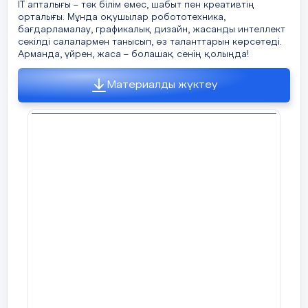
IT апталығы – тек білім емес, шабыт пен креативтің
орталығы. Мұнда оқушылар робототехника,
бағдарламалау, графикалық дизайн, жасанды интеллект
секілді салалармен танысып, өз таланттарын көрсетеді.
Арманда, үйрен, жаса – болашақ сенің қолыңда!
Материалды жүктеу