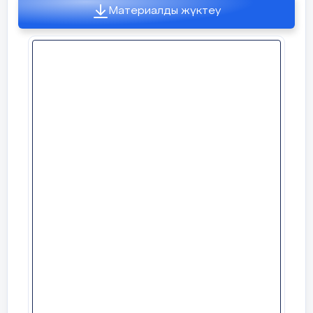
Материалды жүктеу
Тілім барда ашылар сыр ойдағы.
Өссе тілім, мен де бірге өсемін.
Өшссе тілім, мен де бірге өшемін.
2 - жүргізуші:
Абай
писал: «Человек,
02 наурыз
изучивший культуру и язык иного
күні математика пәні мұғалімі, жас маман
народа, становится
с ним равноправным»
Ж.Тынысбекова. «Тригонометриялық
и действительно, его слова нашли
функциялардың туындылары» атты 10 «ә»
подтверждение
в жизни. Сегодня
сыныбына ашық сабақ өтті. «Лифт» әдісімен
независимо от национальной
бағалап отырды. «Қуырылған картоп»
принадлежности
и русские и казахи, люди
әдісі,нейрожаттығулар, «Қатесін тап» әдісі
жұмыс,классром бағдарламасымен сұрақ-жауап,
других национальностей, проживающие
ватцап арқылы кері байланыс және т.б.
в нашей стране обладают равными
пайдаланды.
правами: правом голоса, правом выбора,
правом на труд, медицинское
03 наурыз күні «Білім ұрпақ- жаңа болашақ»
обслуживание, правом
апталықтың жабылуы АКТ залында болып өтті.
на защиту.
3 -
жүргізуші
:
Knowing of languages
3