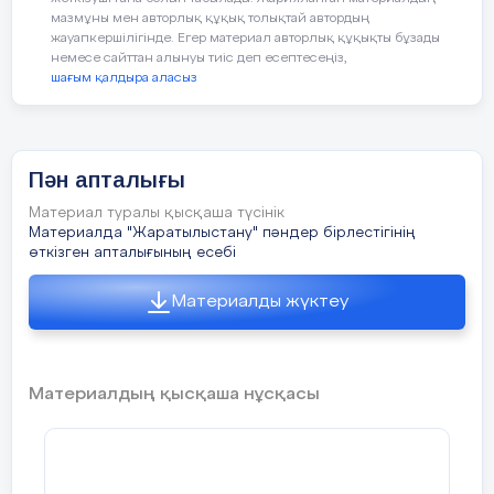
көңіл күй сыйла!» атты тілектер тарату
мазмұны мен авторлық құқық толықтай автордың
хаты ұйымдастырылып өткізілді.
жауапкершілігінде. Егер материал авторлық құқықты бұзады
Ұстаздарымыз көтеріңкі көңіл күйімен
немесе сайттан алынуы тиіс деп есептесеңіз,
ұстазға деген жақсы тілектерін жеткізді.
шағым қалдыра аласыз
Пән апталығы
Материал туралы қысқаша түсінік
Материалда "Жаратылыстану" пәндер бірлестігінің
өткізген апталығының есебі
Материалды жүктеу
Материалдың қысқаша нұсқасы