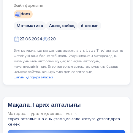
common home. Besides
ватцап арқылы кері байланыс және т.б.
2.Топқа бөлу «Жұмбақ орындық» әдісі арқылы
Файл форматы:
(орындық астына жазылған сандар бойынша екі
пайдаланды.
Kazakh and Russian people, there are
docx
топқа бөлінеді)
2 thousand representatives
Физика пәні мұғалімі, жас маман А.Құрбанбаева
Математика
Ашық сабақ
6 сынып
3.Үй жұмысын тексеру
«Дыбыс,дыбыс сипаттамалары, акустикалық
of about 130 peoples in Kazakhstan.
резонанс, жаңғырық» атты 9 «ә» сыныбына ашық
23.05.2024
220
сабақ өтті. «Баскетбол ойыны» әдісімен бағалап
Тіл туралы ән орындау
(Рауан)
отырды. «Пазл» әдісі, «Дайындал,назар
Бұл материалды қолданушы жариялаған. Ustaz Tilegi ақпаратты
сал...оқыңдар» әдісі жұмыс,вордвалл
жеткізуші ғана болып табылады. Жарияланған материалдың
2 - жүргізуші:
Язык —это, прежде всего
бағдарламасымен сұрақ-жауап, ватцап арқылы
мазмұны мен авторлық құқық толықтай автордың
Сабақтың
Сан аралығы
слово, оно придает уникальность
кері байланыс және т.б. пайдаланды.
жауапкершілігінде. Егер материал авторлық құқықты бұзады
ортасы
айтысом, русским былинам и сказкам.
немесе сайттан алынуы тиіс деп есептесеңіз,
Отнимите слово, и душа народа потеряет
шағым қалдыра аласыз
свою первозданность и красоту.
1 - жүргізуші:
Ана тілінің тағдыры
туралы жырлап өткен ақындар
Мақала.Тарих апталығы
Материал туралы қысқаша түсінік
аз емес. Солардың ішінде ақиық ақын
тарих апталығына анықтама,мақала жазуға ұстаздарға
Т. Молдағалиев былай деген
көмек
Туған тілім—тірлігімнің айғағы,