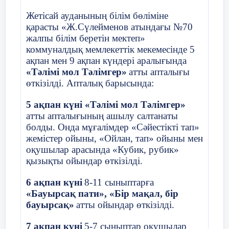
Асықпен ойналатын ойынның тағы бір түрі —
Жетісай ауданының білім бөліміне
«Хан талапай». Ойынға қатынасушы
қарасты «Ж.Сүлейменов атындағы №70
балалардың санына шек қойылмайды. Олар
ойын жүргізушінің айналасына жарты шеңбер
жалпы білім беретін мектеп»
құрып отырысады. Ойын жүргізуші қолындағы
коммуналдық мемлекеттік мекемесінде 5
асықты «хан талапай» деп ортаға қарай
ақпан мен 9 ақпан күндері аралығында
шашып жібереді. Отырғандар тез - тез жиып
«Тәлімі мол Тәлімгер»
атты апталығы
алулары керек. Кім аз жиып алса, сол жеңілген
өткізілді. Апталық барысында:
болып есептеледі.
5 ақпан күні «Тәлімі мол Тәлімгер»
IV Қорытынды бөлім 5 минут
атты апталығының ашылу салтанаты
болды. Онда мұғалімдер «Сәйестікті тап»
1. Оқушыларды бір сапқа тұрғызу, тыныс
жемістер ойыны, «Ойлан, тап» ойыны мен
жолдарын қалпына келтіру. Толық сапқа
оқушылар арасында «Кубик, рубик»
тұруларын қадағалау.
қызықты ойындар өткізілді.
2. Үйге тапсырма беру Үй тапсырмасын
тыңдауын қадағалау
6 ақпан күні
8-11 сыныптарға
3 Оқушыларды бағалау ,қоштасу.
«Бауырсақ пати», «Бір мақал, бір
5.Бір саппен спорт алаңынан залдан шығару
Математика пәні мұғалімі, сарапшы
бауырсақ»
атты ойындар өткізілді.
Бір саппен шығуын қадағалау
З.Махамбетова «Қысқаша көбейту
формулаларының көмегімен өрнектерді
7 ақпан күні
5-7 сыныптар оқушылар