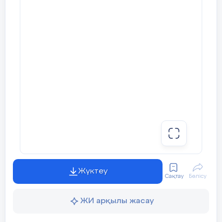
Жүктеу
Сақтау
Бөлісу
ЖИ арқылы жасау