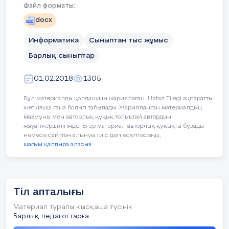
Файл форматы:
docx
Информатика
Сыныптан тыс жұмыс
Барлық сыныптар
01.02.2018
1305
Бұл материалды қолданушы жариялаған. Ustaz Tilegi ақпаратты
жеткізуші ғана болып табылады. Жарияланған материалдың
мазмұны мен авторлық құқық толықтай автордың
жауапкершілігінде. Егер материал авторлық құқықты бұзады
немесе сайттан алынуы тиіс деп есептесеңіз,
шағым қалдыра аласыз
Тіл апталығы
Материал туралы қысқаша түсінік
Барлық педагогтарға