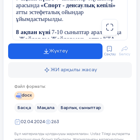
түрлендіру» атты 7 «а» сыныбына ашық сабақ
арасында
«Cпорт - денсаулық кепілі»
өтті. «Білезік» әдісімен бағалап отырды.
атты эстефеталық ойындар
«Кахот»ойыны арқылы интерактив тақтамен
ұйымдастырылды.
жұмыс,вордвалл бағдарламасымен сұрақ-
жауап,домино ойыны арқылы топтық жұмыс
8 ақпан күні
7-10 сыныптар аралығында
және т.б. пайдаланды.
«Жайдарлы Жайдарман» атты
КТА
ойындары өткізілді. Топтар өзара
Жүктеу
сайысып, жүлделі орындармен иеленді.
Сақтау
Бөлісу
Физика пәні
9 ақпан күні
6 «А», 6 «Ә»
оқушылары
мұғалімі, жас
ЖИ арқылы жасау
арасында
«Интернеттің пайдасы мен
маман Қ.
зияны»,
9 «A», 9 «Ә» сынып
оқушыларының арасында
«БП
Файл форматы:
Қазақстандағы салынып жатқан
docx
ғимараттар жер сілкінісіне төтеп бер
алады деп есептейді...»
атты тақырыпта
Басқа
Мақала
Барлық сыныптар
дебаттық сайыс өткізіліп, жүлделі орын
берілді.
02.04.2024
263
Апталық соңында, ұстаздарға «Көтеріңкі
Бұл материалды қолданушы жариялаған. Ustaz Tilegi ақпаратты
жеткізуші ғана болып табылады. Жарияланған материалдың