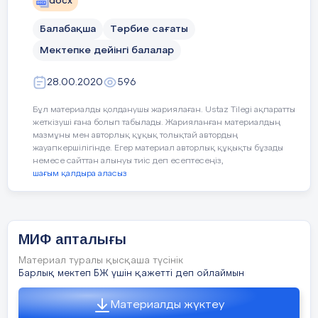
docx
Тіл мерекесіне арналған іс-шара
Балабақша
Тәрбие сағаты
«Асық» ойыны
Мектепке дейінгі балалар
3 «Жұлдыз» даярлық тобы
№
28.00.2020
596
Бұл материалды қолданушы жариялаған. Ustaz Tilegi ақпаратты
жеткізуші ғана болып табылады. Жарияланған материалдың
мазмұны мен авторлық құқық толықтай автордың
жауапкершілігінде. Егер материал авторлық құқықты бұзады
немесе сайттан алынуы тиіс деп есептесеңіз,
шағым қалдыра аласыз
МИФ апталығы
Материал туралы қысқаша түсінік
Барлық мектеп БЖ үшін қажетті деп ойлаймын
Материалды жүктеу