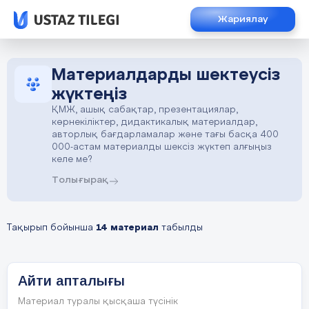
Жариялау
Материалдарды шектеусіз
жүктеңіз
ҚМЖ, ашық сабақтар, презентациялар,
көрнекіліктер, дидактикалық материалдар,
авторлық бағдарламалар және тағы басқа 400
000-астам материалды шексіз жүктеп алғыңыз
келе ме?
Толығырақ
Тақырып бойынша
14 материал
табылды
Айти апталығы
Материал туралы қысқаша түсінік