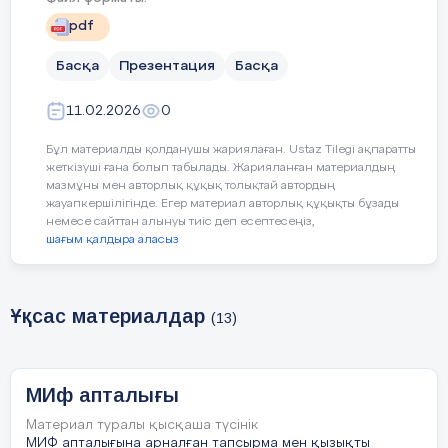
pdf
Басқа
Презентация
Басқа
11.02.2026
0
Бұл материалды қолданушы жариялаған. Ustaz Tilegi ақпаратты
жеткізуші ғана болып табылады. Жарияланған материалдың
мазмұны мен авторлық құқық толықтай автордың
жауапкершілігінде. Егер материал авторлық құқықты бұзады
немесе сайттан алынуы тиіс деп есептесеңіз,
шағым қалдыра аласыз
Ұқсас материалдар
(13)
МИф апталығы
Материал туралы қысқаша түсінік
МИФ апталығына арналған тапсырма мен қызықты