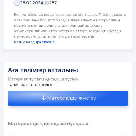
28.02.2024
287
Атушы «Тас қалаға» сақасын дәл тигізіп, бір
саптүзеуде
өткізілді. Саптүзеуде барлық сыныптардың
асықты шеңберден шығарса, ойынды
жасаған
Бұл материалды қолданушы жариялаған. Ustaz Tilegi ақпаратты
жалғастырып, сақасы түскен жерден қайта
еңбектері үшін алғыс айтылып, үздік нәтиже
жеткізуші ғана болып табылады. Жарияланған материалдың
атады. Шеңберден атып шығарған асықтарын
көрсеткен
мазмұны мен авторлық құқық толықтай автордың
сыныптар 6 «А» сыныбы 1- орын үшін, 6 «Б»
ала береді. Егер бірінші атушы тигізе алмаса,
жауапкершілігінде. Егер материал авторлық құқықты бұзады
сыныбы 2орын үшін, 11 «А» сыныбы 3- орын үшін
онда екінші ойыншы атады. Егер атқан
немесе сайттан алынуы тиіс деп есептесеңіз,
сыйлықтар және
шағым қалдыра аласыз
ойыншы «Тас қаланы» бұзып, бірақ асықты
дипломмен марапатталды.
шеңберден шығара алмаса, онда айыбын
Жалпы апталықтың жұмысы барысында МИФ
қосып «Тас қаланы» қайта тұрғызады. Егер
бірлестігінің
атушы тас қаланы бұзып бір асықты
ұстаздары бірлесе жұмыс жасап, тәжірбиелер
мен алмастық.
шеңберден шығарса, онда қалған асықтарды
Аға тәлімгер апталығы
Алдағы уақытта да өткізілетін іс шаралар бар.
шеңберден шығара алмағанға дейін ата
математика пәні мұғалімі, сарапшы
Апталықтан
Материал туралы қысқаша түсінік
береді. Қалған ойыншыларды бұзылған «Тас
П.Шығырбаева «Тригонометрия формулалары»
тыс ұақыттарда да қызықты шаралар өткізіп
Тәлімгердің апталығы
күнделікті
қаланың» бытырап жатқан қалдықтарын атып
атты 9 «ә» сыныбына ашық сабақ өтті.
сабақтың тартымды әрі қызықті өткізілуіне ат
алады. Көнде жатқан асықтар түгелдей біткен
«Баскетбол» әдісімен бағалап отырды. «Көршіңді
салысамыз.
Материалды жүктеу
соң, ойын қайта басталады.
қара»әдісі арқылы интерактив тақтамен
Ойын ережесін түсіндіру.
МИФ бірлестігі
жұмыс,вордвалл бағдарламасымен сұрақ-
Ойын ережелерін қатаң түрде сақталуын
жауап,домино ойыны арқылы топтық жұмыс
ескерту.
және т.б. пайдаланды.
Материалдың қысқаша нұсқасы
Ханталапай
Ойынның ережесі: