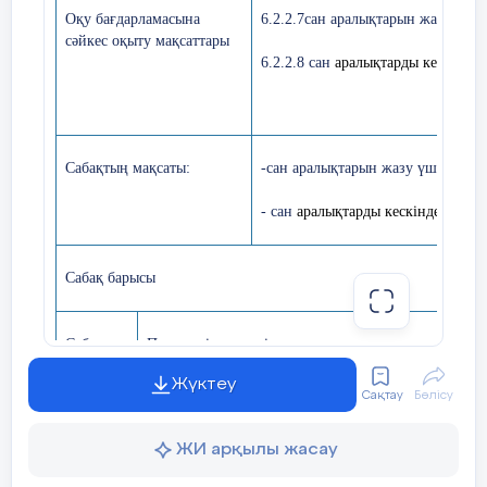
Слайд-шоу «Лондон»
жауап және т.б. пайдаланды.
Оқу бағдарламасына
6.2.2.7сан аралықтарын жазу үшін
сәйкес оқыту мақсаттары
Мәнерлеп өлең оқу (үш тілде)
6.2.2.8 сан
аралықтарды кескіндеу
Сымбат, Жансая,
Жансұлу, Қарақат
3 -
жүргізуші
:
Each people must know
their language, culture and
Сабақтың мақсаты:
-сан аралықтарын жазу үшін белгі
traditions.
-
сан
аралықтарды кескіндеу және
2 - жүргізуші:
.
Казахстан —
Сабақ барысы
многонациональное государство.
В нашей стране проживает более 130
01 наурыз күні информатика пәні мұғалімі, жас
Сабақтың
Педагогтің әрекеті
наций и народностей и все
маман З. Қожамжарова. «Компьютерде жұмыс
кезеңі
істеу кезінде өзіңе қалай зиян келтірмеуге
Жүктеу
живут дружно, одной сплоченной семьей
Сақтау
Бөлісу
болады» атты 5 «г» сыныбына ашық сабақ өтті.
и зовутся казахстанцы.
«Смартфон» әдісімен бағалап отырды.
Сабақтың
1.Ұйымдастыру кезеңі (амандасу, сыныптың
ЖИ арқылы жасау
«Жұбыңмен ойлас» әдісі, «Мұғалімге хат» әдісі
б
асы
тазалығы, сыныпты түгендеу )
3 -
жүргізуші
:
Kazakhstan is our
жұмыс,классром бағдарламасымен сұрақ-жауап,