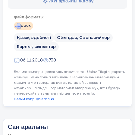
ЖИ арқылы жасау
3 -
жүргізуші
:
Today we have the guests.
We hope that
Файл форматы:
it will be interesting for you.
docx
1 -
жүргізуші
:
22
қырқүйек
күні
елімізде
Қазақ әдебиеті
Ойындар, Сценарийлер
тілдер
мерекесі
аталып
Барлық сыныптар
өтеді. 1998 жылы 20 қаңтарда елбасымыз
Н.Ә. Назарбаев Республика
06.11.2018
738
халықтарының ұлттық байлығы —Тілді
Бұл материалды қолданушы жариялаған. Ustaz Tilegi ақпаратты
жеткізуші ғана болып табылады. Жарияланған материалдың
қорғау мақсатымен 22 қыркүйекті
мазмұны мен авторлық құқық толықтай автордың
жауапкершілігінде. Егер материал авторлық құқықты бұзады
«Қазақстан халықтарының тілдері күні»
немесе сайттан алынуы тиіс деп есептесеңіз,
деп жариялаған еді.
шағым қалдыра аласыз
28 ақпан күні математика пәні мұғалімі, Б.
2 - жүргізуші:
Ежегодно,
Кудиярова «Ондық бөлшектерді 10,100,1000...
және 0,1,0,01, 0,001...сандарына көбейту және
22 сентября вся наша страна отмечает
бөлу» атты 5 «г» сыныбына ашық сабақ өтті.
Сан аралығы
«Машина жылжыту» әдісімен бағалап отырды.
этот день как день языков народов