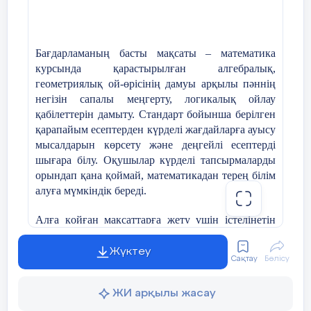
Бағдарламаның басты мақсаты – математика
курсында қарастырылған алгебралық,
геометриялық ой-өрісінің дамуы арқылы пәннің
негізін сапалы меңгерту, логикалық ойлау
қабілеттерін дамыту. Стандарт бойынша берілген
қарапайым есептерден күрделі жағдайларға ауысу
мысалдарын көрсету және деңгейлі есептерді
шығара білу. Оқушылар күрделі тапсырмаларды
орындап қана қоймай, математикадан терең білім
алуға мүмкіндік береді.
Алға қойған мақсаттарға жету үшін істелінетін
жұмыстар бірнеше маңызды есептерді шешуге
алып келеді.Оқушы таңдау курсының
Жүктеу
Сақтау
Бөлісу
материалдарын меңгеру үшін:
ЖИ арқылы жасау
есептердің қойылуын дәл түсініп, басқа
адамдарға жеткізе білу;