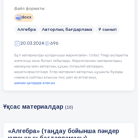
Файл форматы:
қолданбалы есептерді тұжырымдай білу,
docx
оның математикалық моделін (сұлбасын)
жасай білу;
Алгебра
Авторлық бағдарлама
7 сынып
есепті шешудің тиімді тәсілін таңдай білу
20.03.2024
696
немесе өз бетінше құра білу;
Бұл материалды қолданушы жариялаған. Ustaz Tilegi ақпаратты
есептер шешу мен зерттеудің жаңа тәсілдерін
жеткізуші ғана болып табылады. Жарияланған материалдың
өз бетінше меңгеру;
мазмұны мен авторлық құқық толықтай автордың
жауапкершілігінде. Егер материал авторлық құқықты бұзады
немесе сайттан алынуы тиіс деп есептесеңіз,
ғылыми газет-журналдармен және
шағым қалдыра аласыз
әдебиетпен жұмыс істей білу.
Таңдау бойынша пәндер курс сабақтарын оқыту
ісінде оқушылардың шығармашылық
Ұқсас материалдар
(10)
тапсырманы орындауына көбірек көңіл бөлуіне,
өздігінен білім алуына дағдылануына мүмкіндік
береді. Курс сабақтары әдеттегі сабаққа ұқсамауға
«Алгебра» (таңдау бойынша пәндер
тиіс. Білімді тереңдету, оқушылардың ынтасы мен