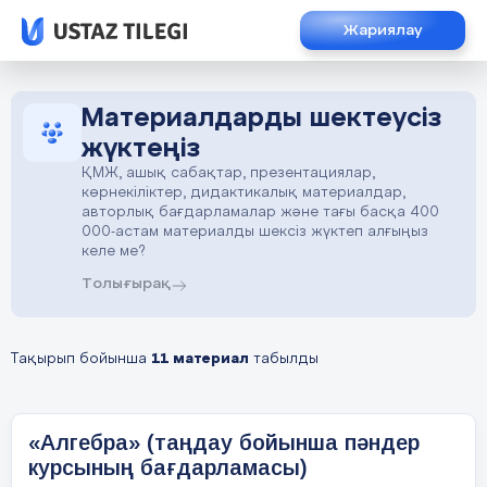
Жариялау
Материалдарды шектеусіз
жүктеңіз
ҚМЖ, ашық сабақтар, презентациялар,
көрнекіліктер, дидактикалық материалдар,
авторлық бағдарламалар және тағы басқа 400
000-астам материалды шексіз жүктеп алғыңыз
келе ме?
Толығырақ
Тақырып бойынша
11 материал
табылды
«Алгебра» (таңдау бойынша пәндер
курсының бағдарламасы)