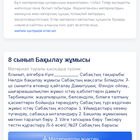
Бұл материалды қолданушы жариялаған. Ustaz Tilegi ақпаратты
.
сәйкестендіру тестісінде әр деңгейге 8
А)
2-есеп.Барлық беттерін номірлеуге 35 цифр
жеткізуші ғана болып табылады. Жарияланған материалдың
есептен І,ІІ нұсқа ұсынылып отыр.Ашық
қолданылатын кітаптың беттерінің санын
мазмұны мен авторлық құқық толықтай автордың
C
)
В
Тиісті мәндерді тексеру арқылы 
тестісі бір нұсқадан 20 есептен
анықтаңыз
жауапкершілігінде. Егер материал авторлық құқықты бұзады
немесе сайттан алынуы тиіс деп есептесеңіз,
құрастырылса,жабық тест екі нұсқадан 5
,
.
шағым қалдыра аласыз
(нөмірлеу 1-ден басталады)
есептен және қосымша есептен
В
Тиісті емес нүктелер мен тиісті
Ә)
құрастырылды. Мұғалімдерге тарауды
D
)
А.22 В.16 С.32 Д.26 Е.24
анықтап көрсетуі
қорытындылау кезінде,оқушының пәнге
,
қызығушылығын арттыру мақсатында
Шешуі: (35+9):2=22
8 сынып Бақылау жұмысы
қолдануға арналған. Оқушыларға тарауды
E
)
С
Есептің шешімін жазуы
қорытындылау кезінде қолдануға,
Материал туралы қысқаша түсінік
Жауабы:22
4. х-тің қандай мәндерінде
оқушының өз бетімен ізденуіне,
8сынып, алгебра Күні:___________ Сабақтың тақырыбы:
өрнектердің мағынасы бар болады:
Нөлдік бақылау жұмысы Сабақтың мақсаты: Білімділік: 7-
шығармашылыққа, өз білімін өзі
3-есеп. Кітаптың беттерін нөмірлеу үшін 501 цифр
Д
Математикалық тілде өрнектеуі
ші сыныпта өткенді қайталау Дамытушық: Өзіндік ойлау,
бағалауына мүмкіндік береді.
пайдаланылды.Осы кітапта барлығы
А)
шығармашылықпен жұмыс істеу қабілеттерін дамыту
21.
14.
Есепте
Тәрбиешілік: жауапкершілік, белсенділік, білімге талпыну
Фун
неше бет екенін анықтаңыз.
Ә)
қасиеттерін бойында тереңдету Сабақтың түрі:өздігінен
4
А
Функцияның графигінің не бол
жұмыс істеу Сабақтың жоспары: 1. Ұйымдастыру кезеңі:
е
гер
А.201 В.215 С.324 Д.203 Е.245
түгендеу, сабаққа ынталандыру 2. Бақылау жұмысының
*
A)
мәтінін таратып беру. 3. Үйге тапсырма беру: Тексеру
5.
А
у-ті х арқылы өрнектеуі
тестін құрастыру /5-6 есеп/, №27 Сабақтың барысы:
Шешуі
: (501+108):3=203
-1 санның иррационал сан екенін
А) 0.
B)
Жауабы:203
Материалды жүктеу