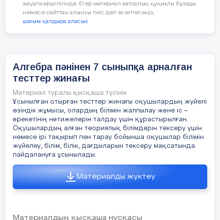
8) функцияның экстремумдарын сипаттай алу
жауапкершілігінде. Егер материал авторлық құқықты бұзады
немесе сайттан алынуы тиіс деп есептесеңіз,
10.4.1.5
у
,c бөлшек - сызықты функцияның
шағым қалдыра аласыз
21.
Фу
қасиетерін анықтау және оның графигін салу
15.
Теңдеуді шеш
:
10.4.1.7
f(g(x)) күрделі функциясын ажырата білу
Алгебра пәнінен 7 сыныпқа арналған
.
және
тесттер жинағы
*
А)
A) 
функциялар композициясын құ
ру
Материал туралы қысқаша түсінік
Ұсынылған отырған тесттер жинағы оқушылардың жүйелі
өзіндік жұмысы, олардың білімін жалпылау және іс –
Бағалау критерийі:
Білім алушы:
.
*
B
әрекетінің нәтижелерін талдау үшін құрастырылған.
Оқушылардың алған теориялық білімдерін тексеру үшін
Функция графигі бойынша оның қасиеттерін
В) – 1.
немесе ірі тақырып пен тарау бойынша оқушылар білімін
сипаттайды
. E)
жүйелеу, білім, білік, дағдыларын тексеру мақсатында
С)
пайдалануға ұсынылады.
Бөлшек –сызықтық функцияны анықтап,
графигін салады
.
Материалды жүктеу
D
)
Күрделі функцияның анықтамасын
22. f
(х)
қолданады
Ұйымдастыру формалары
A)
Материалдың қысқаша нұсқасы