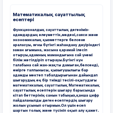
9
В) 10(4х + 7)
.
стандартының негізгі ережелеріне сәйкес
D
)
еліміздің жалпы білім беретін
В
Теңдеулер жүйесін шешудегі мән
9
*
С) 40(4х + 7)
.
Математикалық сауаттылық
мектептеріне арналған тесттер жинағы
АЛГЕБРА
алуы
есептері
құрастырылып ұсынылды. «Алгебра-7»
11
D
) 14(4х + 7)
.
E
)
8 СЫНЫП
оқулығындағы материалды оқып
Функционалдық сауаттылық дегеніміз-
9
үйренудің үлгі-жоспарына сәйкес
В
Теңдеулер жүйесінің шешімдері
Е) 28(4х + 7)
.
адамдардың әлеуметтік,мәдені,саяси және
1-
бақылау жұмысы.
дайындалған.
7сыныптарға арналған
экономикалық қызметтерге белсене
математикаға тест бойынша дайындық
6.
Фун
кци
яның туындысын тап
у = 4
sin
3
x
.
13.
араласуы, яғны бүгінгі жаһандану дәуіріндегі
Арифметикалық квадраттық түбір
математика пәнін тереңдетіп оқытуға
С
Математикалық символдар мен ж
заман ағымына, жасына қарамай ілесіп
А) 12
sin
х.
негізделген.
сақталуы
отыруы,адамның мамандығына сай үнемі
2-нұсқа
білім жетілдіріп отырауы.Бүгінгі күн
В) 4
cos
3
x
.
А)
Тест жинағы оқушылардың
талабына сай жан-жақты дамыған,белсенді,
1. Есептеңдер:
математикадан алған білім, білік,
өмірге талпынысы, қызығушылығы бар
Д
Теңдеулер жүйесін шешуде тәсі
С
) 3 cos 2x.
адамды мектеп табалдырығынан дайындап
дағдыларын, танымдық қабілеттерін және
қолдана алуы
А) 0,5
шығарудың ең бір тиімді тәсілі-оқытудағы
пәнге деген қызығушылықтарын
*
В)
*
D) 12 cos 3x.
математикалық сауаттылық Математикалық
+
арттырады.Балалардың танымдық
сауаттылық есептерін шығару барысында
А
Мәтінді есептің шартын түсінуі
қабілеттерін дамытып пәнге деген
Е) 12
cos
x
.
кітап беттерінің санын табыңыз,қанша цифр
қызығушылықтарын арттырудың негізгі
пайдаланылды деген есептердің шығару
Ә) 2
С)
бір жолы дидактикалық материалдар мен
7.
Функцияның берілген нүктеде туындысын тап
f
жолын ұсынып отырмын.Ол үшін есеп
А
Мәтін бойынша теңдеулер жүйес
қызықты тапсырмалар. Есеп зерделілікке,
(х) =
sin
2х
шартын толық және түсініп оқып алу қажет.