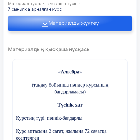
Материал туралы қысқаша түсінік
7 сыныпқа арналған курс
Материалды жүктеу
Материалдың қысқаша нұсқасы
«Алгебра»
(таңдау бойынша пәндер курсының
бағдарламасы)
Түсінік хат
Курстың түрі: пәндік-бағдарлы
Курс аптасына 2 сағат, жылына 72 сағатқа
есептелген.