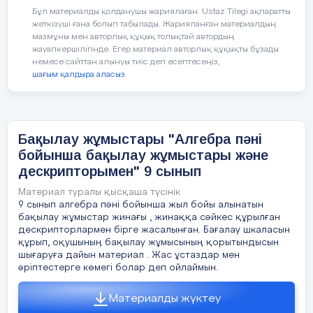
Бұл материалды қолданушы жариялаған. Ustaz Tilegi ақпаратты
жеткізуші ғана болып табылады. Жарияланған материалдың
а) f( х)= функциясының графигін
*
B
)
n
m+n
m
n
m-n
мазмұны мен авторлық құқық толықтай автордың
a
= a
,
a
:
a
= a
координат осьтерімен қиылысу
жауапкершілігінде. Егер материал авторлық құқықты бұзады
нүктелерін көрсете отырып салыңыз.
немесе сайттан алынуы тиіс деп есептесеңіз,
шағым қалдыра аласыз
C
)
6
6
Бүтін көрсеткішті дәреженің
1
қасиеттері
Бақылау жұмыстары "Алгебра пәні
h
(
x
)
және
g
(
x
) функциялары берілген.
D
)
бойынша бақылау жұмыстары және
m
n
m-n
а) g(h(x)) табыңыз және жауабыңызды
7
7
(
a
)
= a
, (а
1
дескрипторымен" 9 сынып
ықшамдаңыз.
2016 оқу жылы
Материал туралы қысқаша түсінік
E
)
9 сынып алгебра пәні бойынша жыл бойы алынатын
n
n
b
)
= a
ә) Егер f(x)=x+k, g(x)= және g(f(3))=16
бақылау жұмыстар жинағы , жинаққа сәйкес құрылған
болса, онда к-ның мүмкін мәндерін
дескрипторлармен бірге жасалынған. Бағалау шкаласын
табыңыз.
құрып, оқушының бақылау жұмысының қорытындысын
n
b
шығаруға дайын материал . Жас ұстаздар мен
әріптестерге көмегі болар деп ойлаймын.
19.
Ф
ункци
яның ең үлкен ж/е ең кіші мәндерін тап:
2
у = 2х
-13х+18
,
Материалды жүктеу