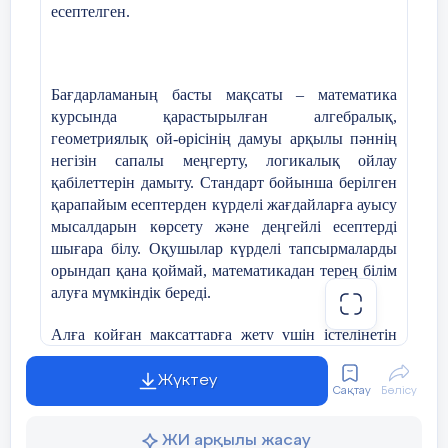
есептелген.
ал
ғ
ан білімдерін іс ж
ү
зінде пайдалана білуге
ү
йрету; -
ізденімпаздық, шығармашылық
қабілеттерін дамыту;
Бағдарламаның басты мақсаты – математика
курсында қарастырылған алгебралық,
- математикалық білім, білік дағдыларының
геометриялық ой-өрісінің дамуы арқылы пәннің
белгілі жүйелерін меңгерту;
негізін сапалы меңгерту, логикалық ойлау
- ізденушілік, зерттеушілік жұмыстарын
қабілеттерін дамыту. Стандарт бойынша берілген
ұйымдастыру;
қарапайым есептерден күрделі жағдайларға ауысу
мысалдарын көрсету және деңгейлі есептерді
-
ә
рт
ү
рлі
әдістермен логикалық есептерді шешуге
шығара білу. Оқушылар күрделі тапсырмаларды
үйрету;
орындап қана қоймай, математикадан терең білім
алуға мүмкіндік береді.
- есептердегі оларды
ң
п
рактикалық
маңыздылығын көрсету;
Алға қойған мақсаттарға жету үшін істелінетін
жұмыстар бірнеше маңызды есептерді шешуге
алып келеді.Оқушы таңдау курсының
Жүктеу
Сақтау
Бөлісу
материалдарын меңгеру үшін:
Қолданылатын технологиялар:
АКТ,
деңгейлеп-саралап оқыту технологиясы, тесттік
ЖИ арқылы жасау
есептердің қойылуын дәл түсініп, басқа