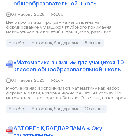
общеобразовательной школы
03 Наурыз 2025
186
Цель программы: программа направлена на
формирование у учащихся глубокого понимания
математических понятий и принципов, развитие
способности применять математические знания для
решения реальных жизненных задач и повышение уровня
Алгебра
Авторлық бағдарлама
8 сынып
математической грамотности, необходимой для
успешной учебы и будущей профессиональной
деятельности.
«Математика в жизни» для учащихся 10
классов общеобразовательной школы
03 Наурыз 2025
169
Многие из нас воспринимают математику как набор
формул и задач, которые нужно решать на уроках. Но
математика - это гораздо больше! Это язык, на котором
мы описываем мир вокруг нас. Это инструмент, который
помогает нам решать самые разные задачи, от
Алгебра
Авторлық бағдарлама
10 сынып
повседневных до научных. Актуальность программы:
современный мир требует от каждого человека умения
применять математические знания в повседневной
жизни. Программа «Математика в жизни» направлена на
АВТОРЛЫҚ БАҒДАРЛАМА « Оқу
то, чтобы показать учащимся практическую значимость
сауаттылығы»