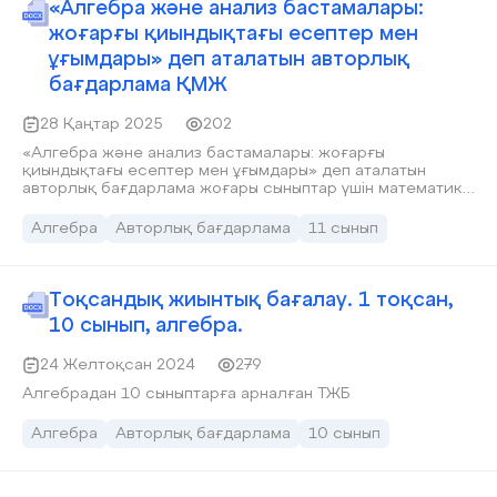
беретін мектеп оқушыларына арналған.
«Алгебра және анализ бастамалары:
жоғарғы қиындықтағы есептер мен
ұғымдары» деп аталатын авторлық
бағдарлама ҚМЖ
28 Қаңтар 2025
202
«Алгебра және анализ бастамалары: жоғарғы
қиындықтағы есептер мен ұғымдары» деп аталатын
авторлық бағдарлама жоғары сыныптар үшін математика
пәнінен кездесетін жоғарғы қиындықтағы есептерді
шығару жолдарын меңгерту мақсатында құрылған.
Алгебра
Авторлық бағдарлама
11 сынып
Бағдарлама оқушыға логикалық ойлау жөнінде толық,
аяқталған сипаттағы тұтас білім беру көзделеді. Жалпы,
осы бағдарлама жаңашыл ұстаздарға, жалпы білім
беретін мектеп оқушыларына арналған.
Тоқсандық жиынтық бағалау. 1 тоқсан,
10 сынып, алгебра.
24 Желтоқсан 2024
279
Алгебрадан 10 сыныптарға арналған ТЖБ
Алгебра
Авторлық бағдарлама
10 сынып