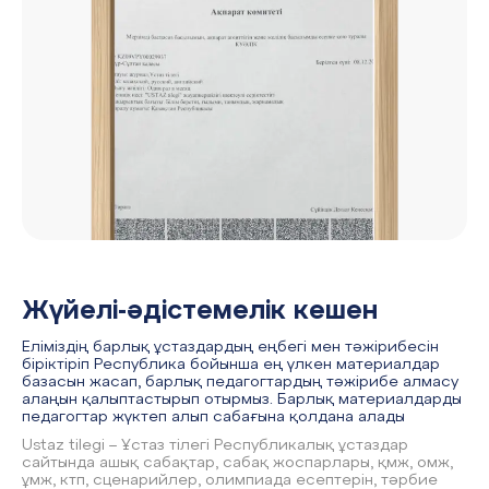
Жүйелі-әдістемелік кешен
Еліміздің барлық ұстаздардың еңбегі мен тәжірибесін
біріктіріп Республика бойынша ең үлкен материалдар
базасын жасап, барлық педагогтардың тәжірибе алмасу
алаңын қалыптастырып отырмыз. Барлық материалдарды
педагогтар жүктеп алып сабағына қолдана алады
Ustaz tilegi – Ұстаз тілегі Республикалық ұстаздар
сайтында ашық сабақтар, сабақ жоспарлары, қмж, омж,
ұмж, ктп, сценарийлер, олимпиада есептерін, тәрбие