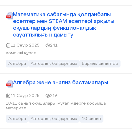
Математика сабағында қолданбалы
есептер мен STEАM есептері арқылы
оқушылардың функционалдық
сауаттылығын дамыту
11 Сәуір 2025
241
көмекші құрал
Алгебра
Авторлық бағдарлама
Барлық сыныптар
Алгебра және анализ бастамалары
11 Сәуір 2025
217
10-11 сынып оқушылары, муғалімдерге қосымша
материял
Алгебра
Авторлық бағдарлама
10 сынып