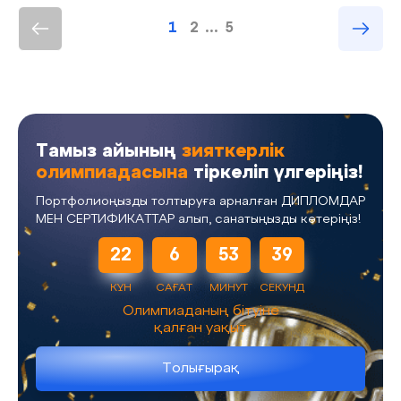
1
2
...
5
Тамыз айының
зияткерлік
олимпиадасына
тіркеліп үлгеріңіз!
Портфолиоңызды толтыруға арналған ДИПЛОМДАР
МЕН СЕРТИФИКАТТАР алып, санатыңызды көтеріңіз!
22
6
53
39
КҮН
САҒАТ
МИНУТ
СЕКУНД
Олимпиаданың бітуіне
қалған уақыт
Толығырақ