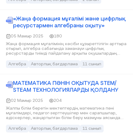
Республикасы Оқу-ағарту министрінің 2025 жылғы 23
қаңтардағы №12 бұйрығы негізінде бастауыш сыныпта
білім беру мазмұнының талаптарына сәйкес құрылды.
(Математикалық сауаттылығын)арттыратын тапсырмалар
«Жаңа формация мұғалімі және цифрлық
жинағы "Жалпы білім беру ұйымдарына арналған жалпы
ресурстармен алгебраны оқыту»
білім беретін пәндердің, бастауыш, негізгі орта және
жалпы орта білім деңгейлерінің таңдау курстарының
05 Мамыр 2025
180
үлгілік оқу бағдарламаларын бекіту туралы" Қазақстан
Республикасы Оқу-ағарту министрінің 2022 жылғы 16
Жаңа формация мұғалімінің кәсіби құзыреттілігін арттыра
қыркүйектегі №399 бұйрығына өзгерістер енгізу туралы»
отырып, алгебра сабағында заманауи цифрлық
Қазақстан Республикасы Оқу-ағарту министрінің 2023
ресурстарды тиімді пайдалану арқылы оқушылардың
жылғы 31 қазандағы №328 бұйрығы негізінде әзірленді.
пәнге деген қызығушылығын арттыру және білім сапасын
Бұл мақсатқа жету үшін оқыту әдістерін жетілдіру, жаңа
жетілдіру.
Алгебра
Авторлық бағдарлама
11 сынып
тәсілдерді енгізу, соның ішінде деңгейлік тапсырмалар
жүйесін қолдану ерекше маңызға ие. Деңгейлік
тапсырма
МАТЕМАТИКА ПӘНІН ОҚЫТУДА STEM/
ЅТЕАМ ТЕХНОЛОГИЯЛАРДЫ ҚОЛДАНУ
02 Мамыр 2025
204
Жалпы білім беретін мектептердің математика пәні
мұғалімдері, педагог-зерттеушілер мен сарапшылар,
әдіскерлер, жаңартылған білім беру мазмұны аясында
STEM/STEAM технологияларын оқу процесіне кіріктіруге
қызығушылық танытқан ұстаздар қауымы мен білім беру
Алгебра
Авторлық бағдарлама
11 сынып
ұйымдарының әкімшілік-әдістемелік қызметкерлері.