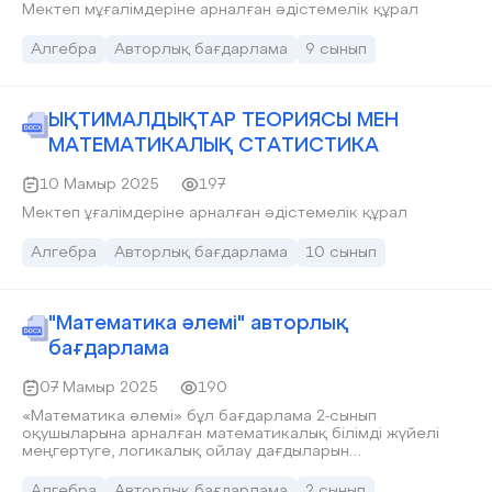
Мектеп мұғалімдеріне арналған әдістемелік құрал
Алгебра
Авторлық бағдарлама
9 сынып
ЫҚТИМАЛДЫҚТАР ТЕОРИЯСЫ МЕН
МАТЕМАТИКАЛЫҚ СТАТИСТИКА
10 Мамыр 2025
197
Мектеп ұғалімдеріне арналған әдістемелік құрал
Алгебра
Авторлық бағдарлама
10 сынып
"Математика әлемі" авторлық
бағдарлама
07 Мамыр 2025
190
«Математика әлемі» бұл бағдарлама 2-сынып
оқушыларына арналған математикалық білімді жүйелі
меңгертуге, логикалық ойлау дағдыларын
қалыптастыруға және есептеу кезінде кездесетін
қиындықтарды дамытуға бағытталған. Қазақстан
Алгебра
Авторлық бағдарлама
2 сынып