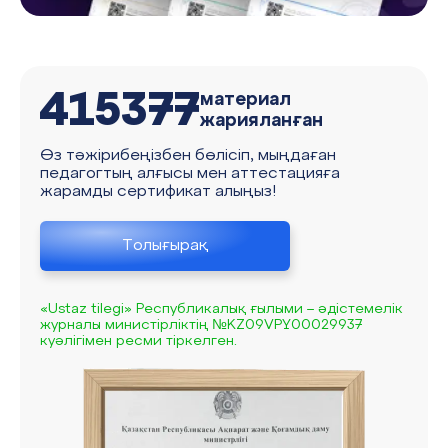
415377
материал
жарияланған
Өз тәжірибеңізбен бөлісіп, мыңдаған
педагогтың алғысы мен аттестацияға
жарамды сертификат алыңыз!
Толығырақ
«Ustaz tilegi» Республикалық ғылыми – әдістемелік
журналы министірліктің №KZ09VPY00029937
куәлігімен ресми тіркелген.