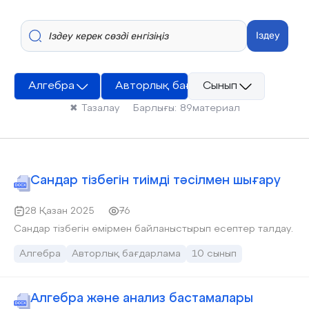
Іздеу
Алгебра
Авторлық бағдарлама
Сынып
✖
Тазалау
Барлығы:
89
материал
Сандар тізбегін тиімді тәсілмен шығару
28 Қазан 2025
76
Сандар тізбегін өмірмен байланыстырып есептер талдау.
Алгебра
Авторлық бағдарлама
10 сынып
Алгебра және анализ бастамалары