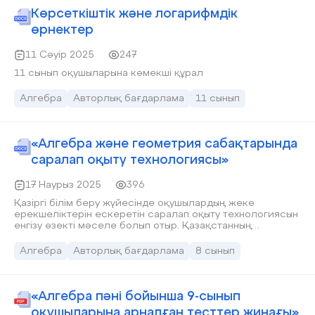
Көрсеткіштік және логарифмдік
өрнектер
11 Сәуір 2025
247
11 сынып оқушыларына көмекші құрал
Алгебра
Авторлық бағдарлама
11 сынып
«Алгебра және геометрия сабақтарында
саралап оқыту технологиясы»
17 Наурыз 2025
396
Қазіргі білім беру жүйесінде оқушылардың жеке
ерекшеліктерін ескеретін саралап оқыту технологиясын
енгізу өзекті мәселе болып отыр. Қазақстанның
жаңартылған білім беру бағдарламасы оқушылардың
функционалдық сауаттылығын арттыруды көздейді, ал
Алгебра
Авторлық бағдарлама
8 сынып
PISA және TIMSS халықаралық зерттеулері
математикалық құзыреттілікті дамыту қажеттігін
көрсетеді. Осыған байланысты, “Алгебра және
геометрия сабақтарында саралап оқыту технологиясы”
«Алгебра пәні бойынша 9-сынып
әдістемесін қолдану оқыту сапасын жақсартады және
оқушыларына арналған тесттер жинағы»