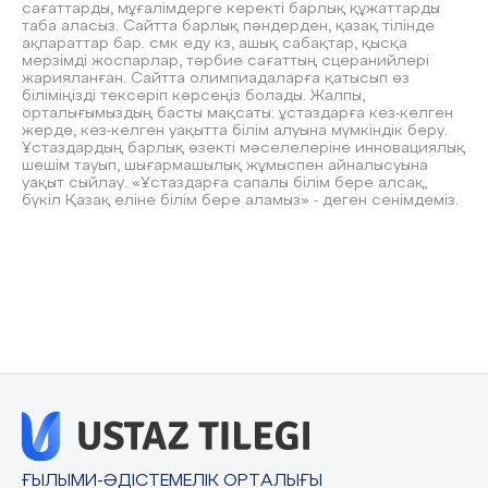
сағаттарды, мұғалімдерге керекті барлық құжаттарды
таба аласыз. Сайтта барлық пәндерден, қазақ тілінде
ақпараттар бар. смк еду кз, ашық сабақтар, қысқа
мерзімді жоспарлар, тәрбие сағаттың сцеранийлері
жарияланған. Сайтта олимпиадаларға қатысып өз
біліміңізді тексеріп көрсеңіз болады. Жалпы,
орталығымыздың басты мақсаты: ұстаздарға кез-келген
жерде, кез-келген уақытта білім алуына мүмкіндік беру.
Ұстаздардың барлық өзекті мәселелеріне инновациялық
шешім тауып, шығармашылық жұмыспен айналысуына
уақыт сыйлау. «Ұстаздарға сапалы білім бере алсақ,
бүкіл Қазақ еліне білім бере аламыз» - деген сенімдеміз.
ҒЫЛЫМИ-ӘДІСТЕМЕЛІК ОРТАЛЫҒЫ