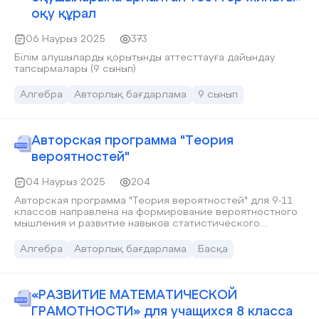
оқушылардың пәнге деген қызығушылығын арттырады.
оқу құрал
06 Наурыз 2025
373
Білім алушыларды қорытынды аттесттауға дайындау
тапсырмалары (9 сынып)
Алгебра
Авторлық бағдарлама
9 сынып
Авторская программа "Теория
вероятностей"
04 Наурыз 2025
204
Авторская программа "Теория вероятностей" для 9-11
классов направлена на формирование вероятностного
мышления и развитие навыков статистического
анализа. Темы, представленные в семи разделах
программы, включают материалы, соответствующие
Алгебра
Авторлық бағдарлама
Басқа
образовательным стандартам. Практико-
ориентированный подход к изучению способствует
глубокому пониманию теории вероятностей и её
применению в реальных ситуациях
«РАЗВИТИЕ МАТЕМАТИЧЕСКОЙ
ГРАМОТНОСТИ» для учащихся 8 класса