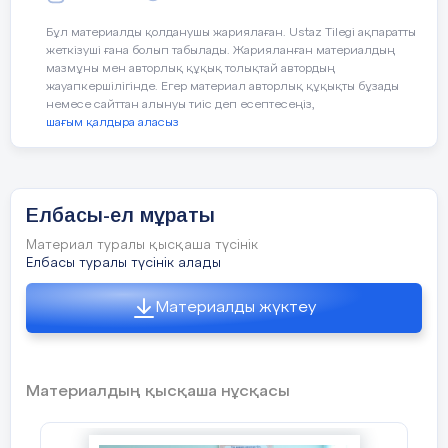
Бұл материалды қолданушы жариялаған. Ustaz Tilegi ақпаратты
5
Жасұзақ Балнұр Толықбайқызы
жеткізуші ғана болып табылады. Жарияланған материалдың
мазмұны мен авторлық құқық толықтай автордың
жауапкершілігінде. Егер материал авторлық құқықты бұзады
6
Қалдыбек Нұрай Санжарбекқызы
немесе сайттан алынуы тиіс деп есептесеңіз,
шағым қалдыра аласыз
7
Күнәлі Балжан Маратқызы
Елбасы-ел мұраты
8
Өтепберген Кәусар Қалижанқызы
Материал туралы қысқаша түсінік
Елбасы туралы түсінік алады
9
Өтепберген Рысхан Ғалымжанұлы
Материалды жүктеу
10
Мұхамбетжан Айзере Бақытқызы
Материалдың қысқаша нұсқасы
11
Рахымберді Гүлсезім Мұратқызы