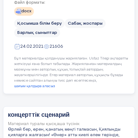
Файл форматы:
Ағармасын шашыңыз
docx
Болашағым, өнер-білім, өркенім. Халқыма әр күн бейбіт
Әрқашанда аман боп
Қосымша білім беру
Сабақ жоспары
болсын аспаның!
Барлық сыныптар
Жүзге жетсін жасыңыз!
Жүргізуші:
24.02.2021
21606
Әже біздің
Желтоқсаннан бастау алған теңдігі,
Шалқар қаласы
балаларымыздың сізге арнаған әндері
Бұл материалды қолданушы жариялаған. Ustaz Tilegi ақпаратты
мен тақпақтары бар ендеше соған
2020-2021 оқу жылы
жеткізуші ғана болып табылады. Жарияланған материалдың
кезек берейік. Ортаға Дәулет, Нұрлы,
Қазағымның өркендеді елдігі.
мазмұны мен авторлық құқық толықтай автордың
Арман, Мадина және Арланды
жауапкершілігінде. Егер материал авторлық құқықты бұзады
Қаңтар , ақпан айында жүргізілген
немесе сайттан алынуы тиіс деп есептесеңіз,
шақырамын.
жұмыстар.
шағым қалдыра аласыз
Құрбан болған Тәуелсіздік жолында
Балалар тақпақтары:
1.
Жіптен ойыншық түрлерін жасау.
Дәулет:
2.
Қол тігіс түрлері.
концерттік сценарий
Мақсаты:
Ағалардың ұмытылмас ерлігі.
Менің әжем ақ әжем
Материал туралы қысқаша түсінік
Қосымша білім беру
Өрлей бер, өрен, қанатың мәңгі талмасын, Қиялыңды
арқылы білім
Ұл мен қыздың бағы әжем
қияларға жалғасын! «Өнер» атты киелі әлем төрінде,