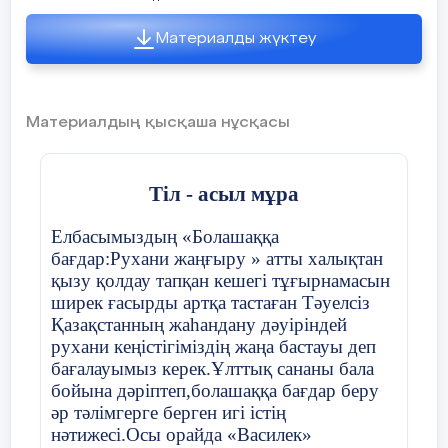
құрылған 4-сыныпқа мектеп «Асыл мұра»
қол өнерге баулу үйірмесі оқушылардың
Материалды жүктеу
ықылас - ынтасын дамытып, болашақ
маман ретінде өзін - өзі тануға мүмкіндік
береді.
Материалдың қысқаша нұсқасы
Үйірменің апталық жүктемесі 3 сағат,
жылға 108 сағатқа арналып
құрастырылған.
Табиғи материалмен әртүрлі аңдардың
Тіл - асыл мұра
бейнесін жасауды, матамен жұмыс,ыстық
желіммен,фетр
Елбасымыздың «Болашаққа
матамен,моншақтар,ермексаз,қыл
бағдар:Рухани жаңғыру » атты халықтан
2023-2024 оқу жылындағы Қ. Мүсірепов
қаламен,инсерт әдісімен т. б. жасауды
қызу қолдау тапқан кешегі тұғырнамасын
атындағы жалпы орта мектебінің «Асыл
тереңірек меңгереді.
ширек ғасырды артқа тастаған Тәуелсіз
мұра» үйірмесінің жылдық
Мақсаты:
Қазақстанның жаһандану дәуіріндей
есебі.08.09.2023- 24.05.2024 жыл
рухани кеңістігіміздің жаңа бастауы деп
аралығында «Асыл мұра» үйірмесіне 15
1. Оқушыларды қолөнерге баулу, өнерге
бағалауымыз керек.Ұлттық сананы бала
оқушы жұмыс жасады. Үйірмеге
деген қызығушылықтарын,
бойына дәріптеп,болашаққа бағдар беру
оқушылар ата- анасының өтінішімен
шығармашылық белсенділіктерін арттыру.
әр тәлімгерге берген игі істің
қабылданды.
2. Оқушыларды жинақтылыққа,
нәтижесі.Осы орайда «Василек»