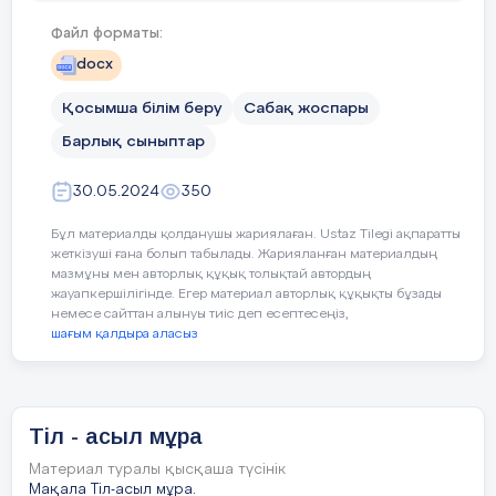
Күтілетін нәтижелер:
Еңбекқорлыққа, ұқыптылыққа,
Файл форматы:
тиянақтылыққа, ізденімпаздыққа
docx
үйренеді;
Өз жұмысына және өз жолдастарының
Қосымша білім беру
Сабақ жоспары
жұмысына әділ баға беруді үйренеді;
Барлық сыныптар
Пәнге деген қызығушылығы,
шығармашылық қабілеттері артады;
30.05.2024
350
Көрмелерге қатысады.
Пәнаралық байланыс: қазақтілі,
Бұл материалды қолданушы жариялаған. Ustaz Tilegi ақпаратты
бейнелеу,жаратылыстану,көркем еңбек.
жеткізуші ғана болып табылады. Жарияланған материалдың
мазмұны мен авторлық құқық толықтай автордың
2023-2024оқу жылы
жауапкершілігінде. Егер материал авторлық құқықты бұзады
немесе сайттан алынуы тиіс деп есептесеңіз,
шағым қалдыра аласыз
Түсінік хат
Бүгінігі ұрпақ өзінің мінез - құлқын, тілін,
өнерін жоғалтпауы қажет.Өнер жас
Тіл - асыл мұра
ұрпаққа жақсы әсер ететін және оны
тәрбиелейтін нәзік дүние. Осы мақсатта
Материал туралы қысқаша түсінік
Мақала Тіл-асыл мұра.