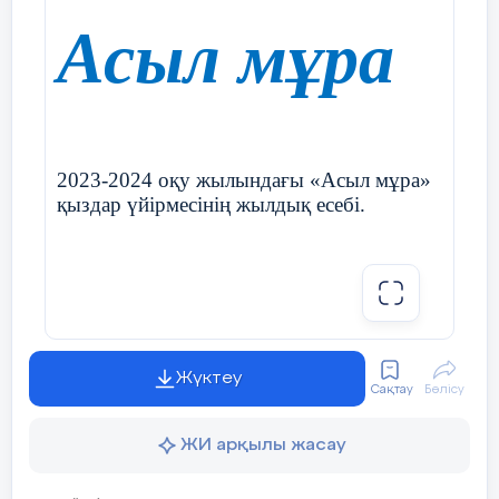
Асыл мұра
2023-2024 оқу жылындағы «Асыл мұра»
қыздар үйірмесінің жылдық есебі.
Жүктеу
Сақтау
Бөлісу
ЖИ арқылы жасау
Үйірме жетекшісі: Қарабаева Анар