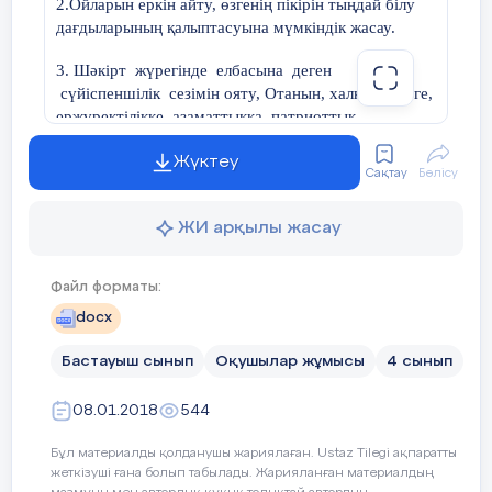
2.Ойларын еркін айту, өзгенің пікірін тыңдай білу
дағдыларының қалыптасуына мүмкіндік жасау.
2.Қауіпсіздік ережелері.
3. Шәкірт жүрегінде елбасына деген
1.
Ою өрнек түрлерімен таныстыру.
сүйіспеншілік сезімін ояту, Отанын, халқын сүюге,
ержүректілікке, азаматтыққа, патриоттық
2.
Матаға ою түрлерін жапсыру
сезімге тәрбиелеу..
Жүктеу
Көрнекілігі:
шарлар, слайд ,
көрсету
,
суреттер.
3.
Ою-өрнектерді қиып жапсыру.
Сақтау
Бөлісу
Өту барысы:
ЖИ арқылы жасау
Ұйымдастыру
Файл форматы:
Қазақстан Республикасының Мемлекеттік
Гимн
орындалады.
docx
Мұғалім:
Армысыздар, құрметті ұстаздар,
Бастауыш сынып
Оқушылар жұмысы
4 сынып
оқушылар! Бүгінгі біздің «
Елбасы және ел
мұраты
» атты ашық тәрбие сағатымызға қош
08.01.2018
544
келдіңіздер! Бүгінгі біздің тәрбие сағатымызды
ашық деп жариялаймын! Тәрбие сағаты
Бұл материалды қолданушы жариялаған. Ustaz Tilegi ақпаратты
мынадай кезеңдерден тұрады:
жеткізуші ғана болып табылады. Жарияланған материалдың