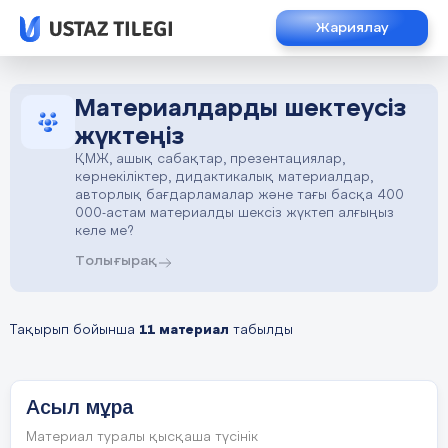
Жариялау
Материалдарды шектеусіз
жүктеңіз
ҚМЖ, ашық сабақтар, презентациялар,
көрнекіліктер, дидактикалық материалдар,
авторлық бағдарламалар және тағы басқа 400
000-астам материалды шексіз жүктеп алғыңыз
келе ме?
Толығырақ
Тақырып бойынша
11 материал
табылды
Асыл мұра
Материал туралы қысқаша түсінік