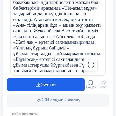
төзімділікке, икемділікке, ұқыптылыққа,
балабақшасында тәрбиеленіп жатқан бал-
Үйірме жетекшісі:Қарабаева Анар
тиянақтылыққа тәрбиелеу.
бөбектеріміз арасында «Тіл-асыл мұра»
Майлыбайқызы
тақырыбында онкүндік іс-шаралар
Міндеттері:
өткізілді. Атап айта кетсек, орта топта
«Ана- тілің арың бұл!» ашық оқу қызметі
1. Жұмысты ұйымдастырып, керекті
өткізіліп, Жексенбаева А.Ә. тәрбиешіміз
Оқушының аты – жөні
№
материалдарды тиімді, ұқыпты пайдалана
жақсы ат салысты. «Айгөлек» тобында
білу.
«Жеті лақ » ертегісі сахналандырылды .
«Ұлттық бұрыш байқауы»
2. Оқушылардың іскерліктері мен
ұйымдастырылды. . «Ақмаржан» тобында
1
Айдар Перизат Құдайбергенқызы
дағдыларын қалыптастыру.
«Бауырсақ» ертегісі сахналандырылып,
3. Оқушыларды еңбекке тәрбиелеп, еңбек
ұйымдастырушы Жүргекбаева Гүлнар
мәдениеті мен техника қауіпсіздігінің
ханымға ата-аналар тарапынан зор
2
Айбек Ақмарал Батырбекқызы
бастапқы элементтерін меңгеруге
алғыстар айтылды. Сондай-ақ екінші кіші
бағыттау.
топта «Ана тілім-ардақтым» ашық оқу
Жүктеу
4. Оқушының еңбекке қызығушылық
3
Ерсінәлі Диана Нұрболқызы
қызметі ұйымдастырылып , тәрбиеші
Сақтау
Бөлісу
ынтасын нығайту және ой-өрісін кеңейту.
Балуанова Д.Қ. өткізді. «Туған тілім-
5. Еңбектің қажеттілігін білуін, бастаған
ұлттың қазынасы» атты іс-шараны
ЖИ арқылы жасау
ісін талғаммен аяқтауын қадағалау.
4
Ердәулет Мерей Абайқызы
инттелектуалды байкау қызметкерлермен
6. Балаларды тек жеке бастары үшін еңбек
психолог маманы Туғанбаева Р.Д.
етуге емес, халықтық ортақ үшін
Файл форматы: