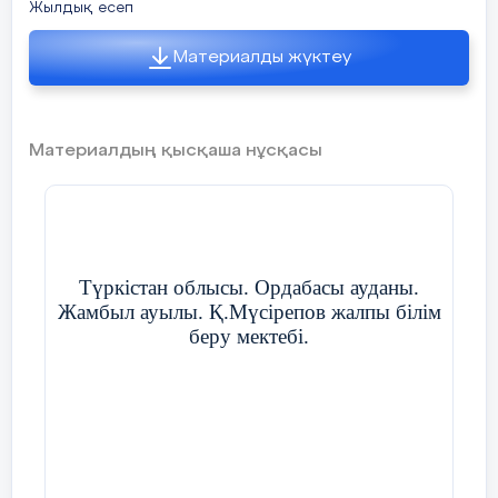
Жылдық есеп
Материалды жүктеу
Материалдың қысқаша нұсқасы
Түркістан облысы. Ордабасы ауданы.
Жамбыл ауылы. Қ.Мүсірепов жалпы білім
беру мектебі.