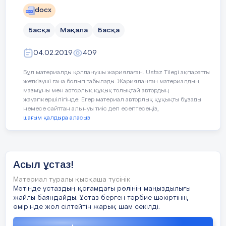
өткізді.Сонымен қатар ұжым арасында
еңбектенуге үйрету.
5
Жасұзақ Балнұр Толықбайқызы
«Денсаулық-зор байлық » тақырыбында
docx
Күтілетін нәтижелер:
спорттық эстафеталық сайыс
Еңбекқорлыққа, ұқыптылыққа,
Басқа
Мақала
Басқа
ұйымдастырылып, жеңімпаздар
тиянақтылыққа, ізденімпаздыққа
6
Қалдыбек Нұрай Санжарбекқызы
марапатталды. «Айгөлек» және
үйренеді;
04.02.2019
409
«Ақмаржан» топтарында ұлттық ойын
Өз жұмысына және өз жолдастарының
түрлері ұйымдастырылды. Осы орайда
7
Күнәлі Балжан Маратқызы
жұмысына әділ баға беруді үйренеді;
Бұл материалды қолданушы жариялаған. Ustaz Tilegi ақпаратты
бала бойына ұлттық құндылықты сіңірте
жеткізуші ғана болып табылады. Жарияланған материалдың
Пәнге деген қызығушылығы,
білген балабақша қызметкерлерінің еңбегі
мазмұны мен авторлық құқық толықтай автордың
шығармашылық қабілеттері артады;
зор.
жауапкершілігінде. Егер материал авторлық құқықты бұзады
8
Өтепберген Кәусар Қалижанқызы
Көрмелерге қатысады.
немесе сайттан алынуы тиіс деп есептесеңіз,
Пәнаралық байланыс: қазақтілі,
шағым қалдыра аласыз
Жексенбаева А.Ә.
бейнелеу,жаратылыстану,көркем еңбек.
9
Өтепберген Рысхан Ғалымжанұлы
«Василек» балабақшасының тәрбиешісі.
Асыл ұстаз!
10
Мұхамбетжан Айзере Бақытқызы
Материал туралы қысқаша түсінік
Мәтінде ұстаздың қоғамдағы рөлінің маңыздылығы
жайлы баяндайды. Ұстаз берген тәрбие шәкіртінің
11
Рахымберді Гүлсезім Мұратқызы
өмірінде жол сілтейтін жарық шам секілді.