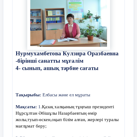
12
Сәрсенбай аружан Қойланқызы
13
Сәрсенбай Балауса Тәттібайқызы
14
Уркимбаев Алмат Мақсатұлы
Нурмухамбетова Кулзира Оразбаевна
-бірінші санатты мұғалім
4- сынып, ашық тәрбие сағаты
15
Шұлғаубай Мерей Қадырқызы
Тақырыбы:
Елбасы және ел мұраты
Мақсаты:
1.
Қазақ халқының тұңғыш президенті
Қыркүйек айындағы жұмыстар.
Нұрсұлтан Әбішұлы
Назарбаевтың өмір
жолы,туып-өскен,оқып білім алған, жерлері туралы
Үйірменің мақсаттары мен
мағлұмат беру;
1.
міндеттері.