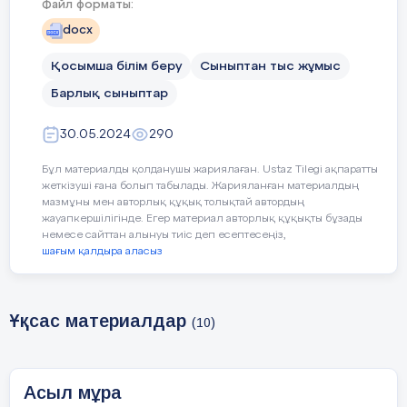
Файл форматы:
docx
Қосымша білім беру
Сыныптан тыс жұмыс
Барлық сыныптар
30.05.2024
290
Бұл материалды қолданушы жариялаған. Ustaz Tilegi ақпаратты
жеткізуші ғана болып табылады. Жарияланған материалдың
мазмұны мен авторлық құқық толықтай автордың
2023-2024оқу жылы
жауапкершілігінде. Егер материал авторлық құқықты бұзады
немесе сайттан алынуы тиіс деп есептесеңіз,
шағым қалдыра аласыз
Түсінік хат
Бүгінігі ұрпақ өзінің мінез - құлқын, тілін,
Ұқсас материалдар
өнерін жоғалтпауы қажет.Өнер жас
(10)
ұрпаққа жақсы әсер ететін және оны
тәрбиелейтін нәзік дүние. Осы мақсатта
Асыл мұра
құрылған 4-сыныпқа мектеп «Асыл мұра»