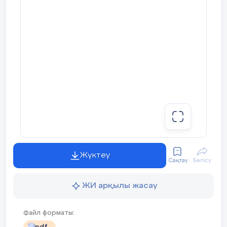
Жүктеу
Сақтау
Бөлісу
ЖИ арқылы жасау
Файл форматы: