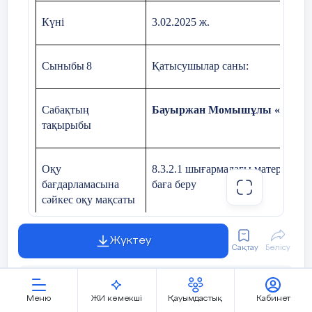
Күні
3.0
2
.2025 ж.
Сыныбы
8
Қатысушылар саны:
Сабақтың
Бауыржан Момышұлы «Ұшқан ұя
тақырыбы
Оқу
8.3.2.1 шығармадағы материалд
бағдарламасына
баға беру
сәйкес оқу мақсаты
Жүктеу
Сақтау
Бөлісу
шығарманың бүгінгі күнме
Сабақ мақсаты
құндылықтардың заманауил
ЖИ арқылы жасау
Меню
ЖИ көмекші
Қауымдастық
Кабинет