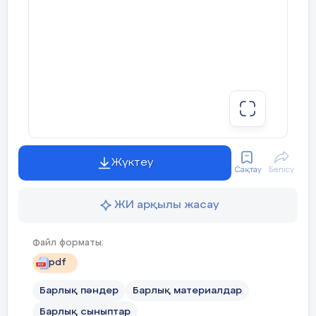
Жүктеу
Сақтау
Бөлісу
ЖИ арқылы жасау
Файл форматы:
pdf
Барлық пәндер
Барлық материалдар
Барлық сыныптар