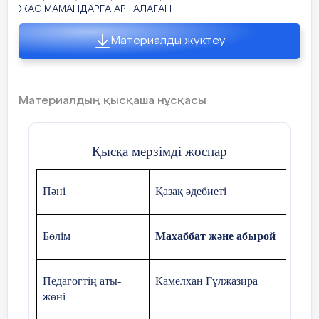
ЖАС МАМАНДАРҒА АРНАЛАҒАН
Материалды жүктеу
Материалдың қысқаша нұсқасы
Қысқа мерзімді жоспар
Пәні
Қазақ әдебиеті
Бөлім
Махаббат және абырой
Педагогтің аты-
Камелхан Гүлжазира
жөні