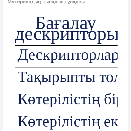
Материалдың қысқаша нұсқасы
Бағалау
дескрипторы
Дескрипторлар
Тақырыпты толық
Көтерілістің бір
Көтерілістің екі