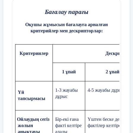
Қиындық
тудырады
Бағалау парағы
Оқушы жұмысын бағалауға арналған
критерийлер мен дескрипторлар:
Критериилер
Дескриптор
1 ұпай
2 ұпай
1-3 жауабы
4-5 жауабы дұрыс
Үй
дұрыс
тапсырмасы
Ойлаудың сегіз
Бір-екі ғана
Үштен беске дейін
жолын
факті келтіре
фактілер келтіреді
анықтауы
алады