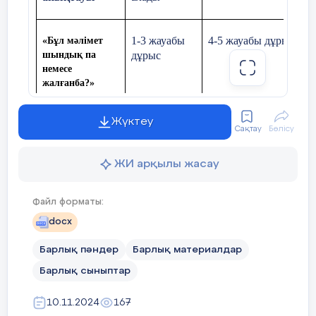
1-3 жауабы
4-5 жауабы дұрыс
«Бұл мәлімет
шындық па
дұрыс
немесе
жалғанба?»
Жүктеу
Сақтау
Бөлісу
ЖИ арқылы жасау
Сабақтың табыс критерииі
Файл форматы:
Оқушының аты-жөні:
docx
Барлық пәндер
Барлық материалдар
Барлық сыныптар
Жалпы ұпай саны:
10.11.2024
167