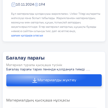
1870жж
10.11.2024
194
маңыздылы
көтеріліс
ғын түсінеді
туралы
Бұл материалды қолданушы жариялаған. Ustaz Tilegi ақпаратты
біледі
жеткізуші ғана болып табылады. Жарияланған материалдың
мазмұны мен авторлық құқық толықтай автордың
жауапкершілігінде. Егер материал авторлық құқықты бұзады
немесе сайттан алынуы тиіс деп есептесеңіз,
шағым қалдыра аласыз
Жақсы
білемін
Бағалау парағы
Материал туралы қысқаша түсінік
Бағалау парағы тарих пәнінде қолдануға тиімді ......
Орта
Материалды жүктеу
деңгейде
Материалдың қысқаша нұсқасы