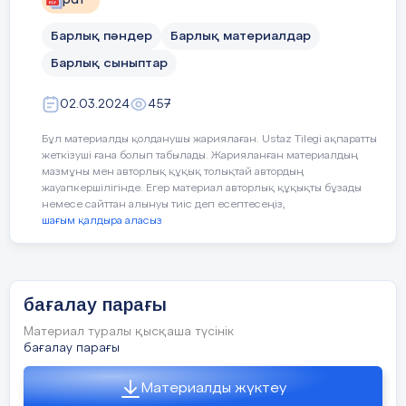
pdf
Барлық пәндер
Барлық материалдар
Барлық сыныптар
02.03.2024
457
Бұл материалды қолданушы жариялаған. Ustaz Tilegi ақпаратты
жеткізуші ғана болып табылады. Жарияланған материалдың
мазмұны мен авторлық құқық толықтай автордың
жауапкершілігінде. Егер материал авторлық құқықты бұзады
немесе сайттан алынуы тиіс деп есептесеңіз,
шағым қалдыра аласыз
бағалау парағы
Материал туралы қысқаша түсінік
бағалау парағы
Материалды жүктеу