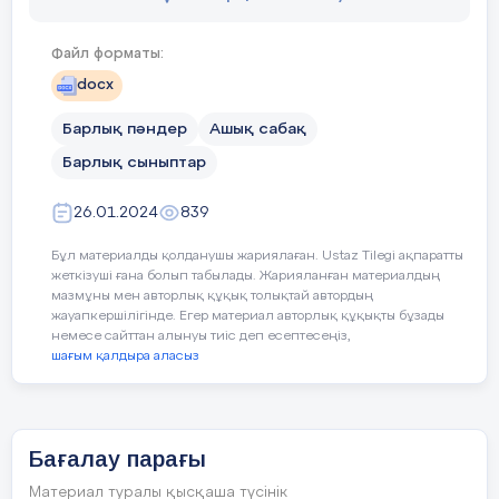
саны
Файл форматы:
docx
Барлық пәндер
Ашық сабақ
Барлық сыныптар
26.01.2024
839
Тапсырмалар атауы
Бұл материалды қолданушы жариялаған. Ustaz Tilegi ақпаратты
жеткізуші ғана болып табылады. Жарияланған материалдың
мазмұны мен авторлық құқық толықтай автордың
жауапкершілігінде. Егер материал авторлық құқықты бұзады
Үй жұмысы
1-
тапсырма
2-тапсы
немесе сайттан алынуы тиіс деп есептесеңіз,
шағым қалдыра аласыз
Жинаған
ұпай
саны
Бағалау парағы
Материал туралы қысқаша түсінік