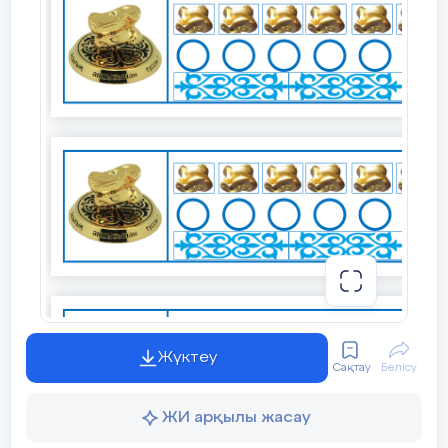
Жүктеу
Сақтау
Бөлісу
ЖИ арқылы жасау