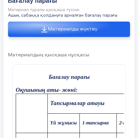
Бағалау парағы
Материал туралы қысқаша түсінік
Ашық сабаққа қолдануға арналған бағалау парағы
Материалды жүктеу
Материалдың қысқаша нұсқасы
Бағалау парағы
Оқушының аты- жөні:
Тапсырмалар атауы
Үй жұмысы
1-
тапсырма
2-тапсы