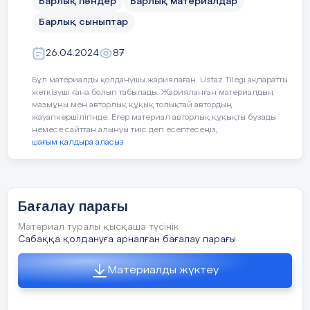
Барлық пәндер
Барлық материалдар
Барлық сыныптар
26.04.2024
87
Бұл материалды қолданушы жариялаған. Ustaz Tilegi ақпаратты
жеткізуші ғана болып табылады. Жарияланған материалдың
мазмұны мен авторлық құқық толықтай автордың
жауапкершілігінде. Егер материал авторлық құқықты бұзады
немесе сайттан алынуы тиіс деп есептесеңіз,
шағым қалдыра аласыз
Бағалау парағы
Материал туралы қысқаша түсінік
Сабаққа қолдануға арналған бағалау парағы
Материалды жүктеу