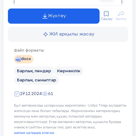
Жүктеу
Сақтау
Бөлісу
ЖИ арқылы жасау
Файл форматы:
docx
Барлық пәндер
Көрнекілік
Барлық сыныптар
27.12.2024
61
Бұл материалды қолданушы жариялаған. Ustaz Tilegi ақпаратты
жеткізуші ғана болып табылады. Жарияланған материалдың
мазмұны мен авторлық құқық толықтай автордың
жауапкершілігінде. Егер материал авторлық құқықты бұзады
немесе сайттан алынуы тиіс деп есептесеңіз,
шағым қалдыра аласыз