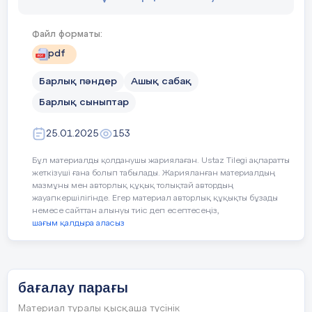
Файл форматы:
pdf
Барлық пәндер
Ашық сабақ
Барлық сыныптар
25.01.2025
153
Бұл материалды қолданушы жариялаған. Ustaz Tilegi ақпаратты
жеткізуші ғана болып табылады. Жарияланған материалдың
мазмұны мен авторлық құқық толықтай автордың
жауапкершілігінде. Егер материал авторлық құқықты бұзады
немесе сайттан алынуы тиіс деп есептесеңіз,
шағым қалдыра аласыз
бағалау парағы
Материал туралы қысқаша түсінік