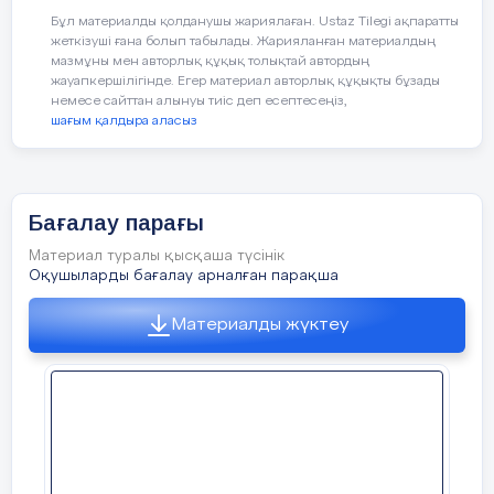
Бұл материалды қолданушы жариялаған. Ustaz Tilegi ақпаратты
жеткізуші ғана болып табылады. Жарияланған материалдың
9 ұпай
«5»
Сен керемет
мазмұны мен авторлық құқық толықтай автордың
жауапкершілігінде. Егер материал авторлық құқықты бұзады
немесе сайттан алынуы тиіс деп есептесеңіз,
7-8 ұпай
«4»
Сен жақсы ж
шағым қалдыра аласыз
6-4 ұпай
«3»
Сен жа
Бағалау парағы
Материал туралы қысқаша түсінік
Оқушыларды бағалау арналған парақша
Материалды жүктеу
№
Оқушының аты жөні
Үй
«8 бұрыш
тапсырмасы
ішінде»
стратегиясы
тест
арқылы
ойлаудың сегіз
жолына
жұппен жұмыс