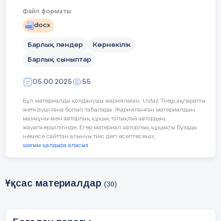
Файл форматы:
docx
Барлық пәндер
Көрнекілік
Барлық сыныптар
05.00.2025
55
Бұл материалды қолданушы жариялаған. Ustaz Tilegi ақпаратты
жеткізуші ғана болып табылады. Жарияланған материалдың
мазмұны мен авторлық құқық толықтай автордың
жауапкершілігінде. Егер материал авторлық құқықты бұзады
немесе сайттан алынуы тиіс деп есептесеңіз,
шағым қалдыра аласыз
Ұқсас материалдар
(30)