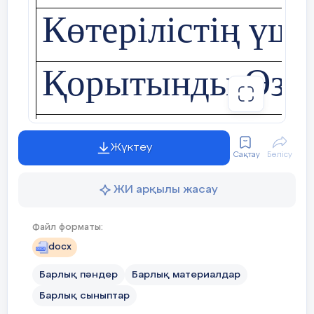
Көтерілістің үш 
Қорытынды.Өзінд
Жүктеу
Сақтау
Бөлісу
ЖИ арқылы жасау
Файл форматы:
docx
Барлық пәндер
Барлық материалдар
Барлық сыныптар
1869-
Көтерілісінің