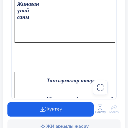
Жинаған
ұпай
саны
Тапсырмалар атауы
Үй жұмысы
1-
тапсырма
2-тапсы
Жүктеу
Сақтау
Бөлісу
Жинаған
ұпай
ЖИ арқылы жасау