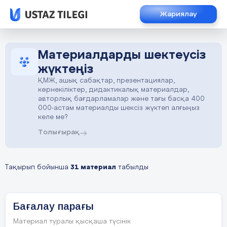
Жариялау
Материалдарды шектеусіз
жүктеңіз
ҚМЖ, ашық сабақтар, презентациялар,
көрнекіліктер, дидактикалық материалдар,
авторлық бағдарламалар және тағы басқа 400
000-астам материалды шексіз жүктеп алғыңыз
келе ме?
Толығырақ
Тақырып бойынша
31 материал
табылды
Бағалау парағы
Материал туралы қысқаша түсінік