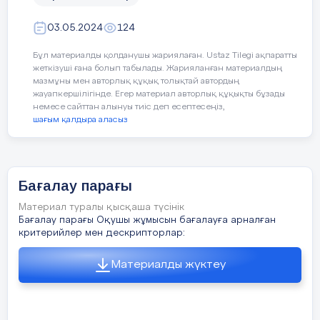
03.05.2024
124
Бұл материалды қолданушы жариялаған. Ustaz Tilegi ақпаратты
жеткізуші ғана болып табылады. Жарияланған материалдың
мазмұны мен авторлық құқық толықтай автордың
жауапкершілігінде. Егер материал авторлық құқықты бұзады
немесе сайттан алынуы тиіс деп есептесеңіз,
шағым қалдыра аласыз
Бағалау парағы
Материал туралы қысқаша түсінік
Бағалау парағы Оқушы жұмысын бағалауға арналған
критерийлер мен дескрипторлар:
Материалды жүктеу