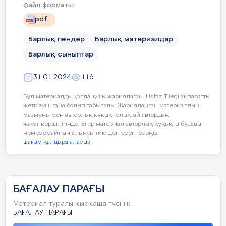
Файл форматы:
pdf
Барлық пәндер
Барлық материалдар
Барлық сыныптар
31.01.2024
116
Бұл материалды қолданушы жариялаған. Ustaz Tilegi ақпаратты
жеткізуші ғана болып табылады. Жарияланған материалдың
мазмұны мен авторлық құқық толықтай автордың
жауапкершілігінде. Егер материал авторлық құқықты бұзады
немесе сайттан алынуы тиіс деп есептесеңіз,
шағым қалдыра аласыз
БАҒАЛАУ ПАРАҒЫ
Материал туралы қысқаша түсінік
БАҒАЛАУ ПАРАҒЫ