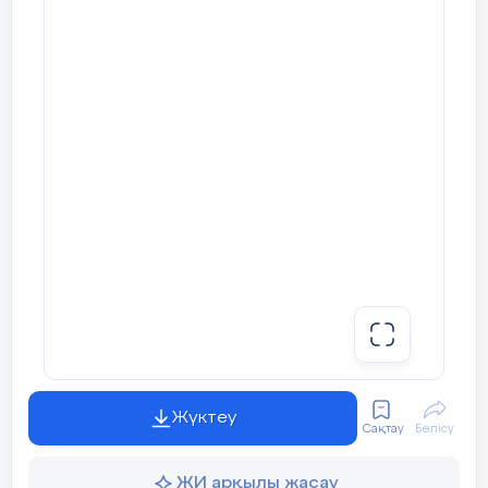
Жүктеу
Сақтау
Бөлісу
ЖИ арқылы жасау