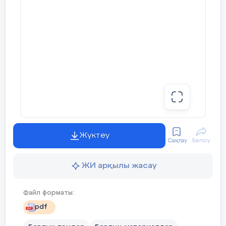
Жүктеу
Сақтау
Бөлісу
ЖИ арқылы жасау
Файл форматы:
pdf