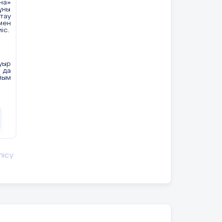
на»
ұны
тау
мен
іс.
уыр
 да
йым
зді
лісу
қша
қша
йта
 ол
ыда
дап
Бұл