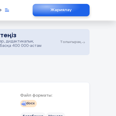
р
Жариялау
теңіз
ер, дидактикалық
Толығырақ
 басқа 400 000-астам
Файл форматы:
docx