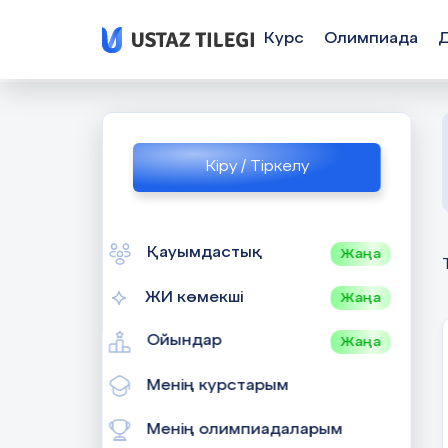
Курс
Олимпиада
Кіру / Тіркелу
Қауымдастық
Жаңа
ЖИ көмекші
Жаңа
Ойындар
Жаңа
Менің курстарым
Менің олимпиадаларым