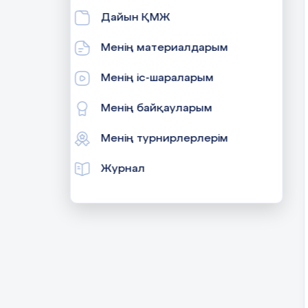
Дайын ҚМЖ
Менің материалдарым
Менің іс-шараларым
Менің байқауларым
Менің турнирлерлерім
Журнал