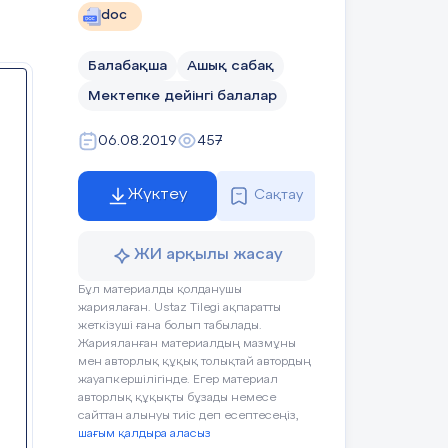
йы
doc
ол
п,
Балабақша
Ашық сабақ
бе
Мектепке дейінгі балалар
лу
уі
да
06.08.2019
457
ін
қа
Жүктеу
Сақтау
ЖИ арқылы жасау
Бұл материалды қолданушы
жариялаған. Ustaz Tilegi ақпаратты
жеткізуші ғана болып табылады.
Жарияланған материалдың мазмұны
мен авторлық құқық толықтай автордың
жауапкершілігінде. Егер материал
авторлық құқықты бұзады немесе
сайттан алынуы тиіс деп есептесеңіз,
шағым қалдыра аласыз