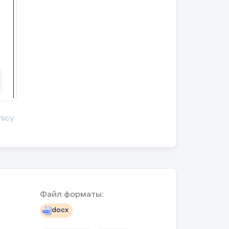
лісу
Файл форматы:
docx