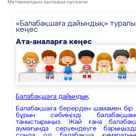
Материалдың қысқаша нұсқасы
«Балабақшаға дайындық» туралы
кеңес
Ата-аналарға кеңес
Балабақшаға дайындық
Балабақшаға берерден шамамен бір 
бұрын сәбиіңізді балабақшам
таныстырыңыз. Жай ғана балабақ
аумағында серуендеуге барыңызда
сонда ол балабақша ғимаратын