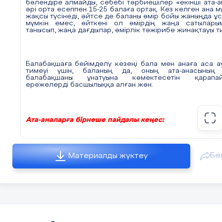
бөлендіре алмайды, себебі тәрбиешілер «екінші ата-а
әрі орта есеппен 15-25 балаға ортақ. Кез келген ана м
жақсы түсінеді, әйтсе де баланы өмір бойы жаныңда ұс
мүмкін емес, өйткені ол өмірдің жаңа сатылары
танысып, жаңа дағдылар, өмірлік тәжірибе жинақтауы ти
Балабақшаға бейімделу кезеңі бала мен анаға аса а
тимеуі үшін, баланың да, оның ата-анасының
балабақшаны ұнатуына көмектесетін қарапа
ережелерді басшылыққа алған жөн.
Ата-аналарға бірнеше пайдалы кеңес
:
• Балабақшаға берерден шамамен бір ай бұрын сәбиіңі
Бө
Материалды жүктеу
балабақшамен таныстырыңыз. Жай ғана балаба
аумағында серуендеуге барыңыздар, сонда ол балаба
ғимаратының әсемдігіне тамсанып, онда қайта-қа
баруға ынтасы оянады, мұндайда алғашқы ресми күн де
үшін мереке іспеттес болмақ.
• Бала жаңаша күн тәртібінен биологиялық тұрғ
қолайсыздық сезінбеуі үшін, бір ай бұрын оны ақырын
балабақшада болатын жаңа тәртіпке үйрете беріңіз. 