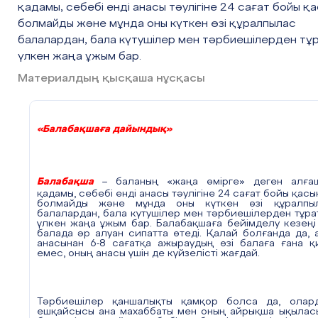
қадамы, себебі енді анасы тәулігіне 24 сағат бойы қ
болмайды және мұнда оны күткен өзі құралпылас
балалардан, бала күтушілер мен тәрбиешілерден тұ
үлкен жаңа ұжым бар.
Материалдың қысқаша нұсқасы
«Балабақшаға дайындық»
Балабақша
– баланың «жаңа өмірге» деген алға
қадамы, себебі енді анасы тәулігіне 24 сағат бойы қасы
болмайды және мұнда оны күткен өзі құралпы
балалардан, бала күтушілер мен тәрбиешілерден тұра
үлкен жаңа ұжым бар. Балабақшаға бейімделу кезеңі
балада әр алуан сипатта өтеді. Қалай болғанда да, а
анасынан 6-8 сағатқа ажыраудың өзі балаға ғана қ
емес, оның анасы үшін де күйзелісті жағдай.
Тәрбиешілер қаншалықты қамқор болса да, олар
ешқайсысы ана махаббаты мен оның айрықша ықылас