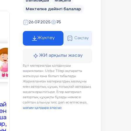
Балабақша
Мақала
Мектепке дейінгі балалар
26.07.2025
75
Жүктеу
Сақтау
ЖИ арқылы жасау
Бұл материалды қолданушы
жариялаған. Ustaz Tilegi ақпаратты
жеткізуші ғана болып табылады.
Жарияланған материалдың мазмұны
мен авторлық құқық толықтай автордың
жауапкершілігінде. Егер материал
авторлық құқықты бұзады немесе
сайттан алынуы тиіс деп есептесеңіз,
ай
шағым қалдыра аласыз
ен
ша
р,
ың