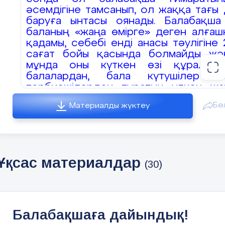
әсемдігіне тамсанып, ол жаққа тағы 
баруға ынтасы оянады. Балабақша
баланың «жаңа өмірге» деген алғаш
қадамы, себебі енді анасы тәулігіне 
сағат бойы қасында болмайды жә
мұнда оны күткен өзі құралпыл
балалардан, бала күтушілер м
тәрбиешілерден тұратын үлкен жа
ұжым бар. Балабақшаға бейімде
Бө
Материалды жүктеу
кезеңі әр балада әр алуан сипат
өтеді. Қалай болғанда да, ата-анасын
6-8 сағатқа ажыраудың өзі балаға ға
қиын емес, оның анасы үшін 
күйзелісті жағдай. Тәрбиешіл
Ұқсас материалдар
(30)
қаншалықты қамқор болса да, олард
ешқайсысы ана махаббаты мен он
айрықша ықыласына бөленді
алмайды, себебі тәрбиешілер «екін
ата-ана» әрі орта есеппен 15-25 бала
Балабақшаға дайындық!
ортақ. Кез келген ана мұны жақ