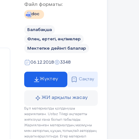
Файл форматы:
нас
doc
бұл
асу
аға
Балабақша
та-
Өлең, ертегі, әңгімелер
 өз
Мектепке дейінгі балалар
дің
06.12.2018
3348
мен
аға
Жүктеу
Сақтау
уге
аға
ана
ЖИ арқылы жасау
ағы
мен
Бұл материалды қолданушы
жариялаған. Ustaz Tilegi ақпаратты
нше
жеткізуші ғана болып табылады.
із.
Жарияланған материалдың мазмұны
нып
рек
мен авторлық құқық толықтай автордың
оны
жауапкершілігінде. Егер материал