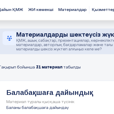
Дайын ҚМЖ
ЖИ көмекші
Материалдар
Қызметте
Материалдарды шектеусіз жүк
ҚМЖ, ашық сабақтар, презентациялар, көрнекілікт
материалдар, авторлық бағдарламалар және тағы
материалды шексіз жүктеп алғыңыз келе ме?
31 материал
Тақырып бойынша
табылды
Балабақшаға дайындық
Материал туралы қысқаша түсінік
Баланы балабақшаға дайындау