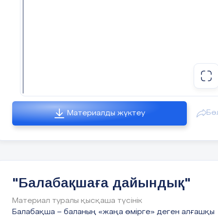
Бө
Материалды жүктеу
"Балабақшаға дайындық"
Материал туралы қысқаша түсінік
Балабақша – баланың «жаңа өмірге» деген алғашқы