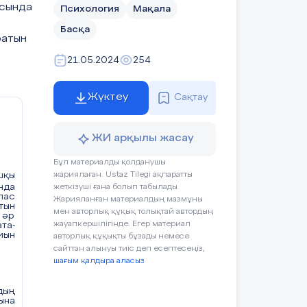
асында
Психология
Мақала
Басқа
ратын
21.05.2024
254
Жүктеу
Сақтау
ЖИ арқылы жасау
Бұл материалды қолданушы
шқы
жариялаған. Ustaz Tilegi ақпаратты
нда
жеткізуші ғана болып табылады.
лас
Жарияланған материалдың мазмұны
тын
мен авторлық құқық толықтай автордың
 әр
жауапкершілігінде. Егер материал
та-
иын
авторлық құқықты бұзады немесе
сайттан алынуы тиіс деп есептесеңіз,
шағым қалдыра аласыз
дың
ына