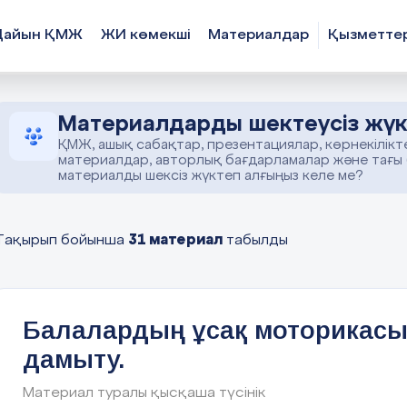
Дайын ҚМЖ
ЖИ көмекші
Материалдар
Қызметте
Материалдарды шектеусіз жүк
ҚМЖ, ашық сабақтар, презентациялар, көрнекілікт
материалдар, авторлық бағдарламалар және тағы
материалды шексіз жүктеп алғыңыз келе ме?
31 материал
Тақырып бойынша
табылды
Балалардың ұсақ моторикас
дамыту.
Материал туралы қысқаша түсінік