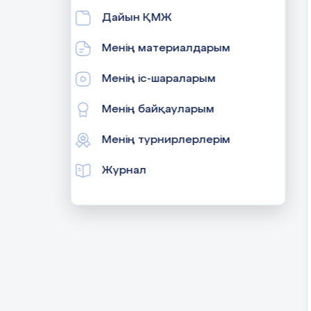
Дайын ҚМЖ
Менің материалдарым
Менің іс-шараларым
Менің байқауларым
Менің турнирлерлерім
Журнал