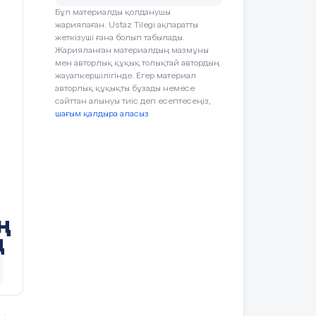
Бұл материалды қолданушы
жариялаған. Ustaz Tilegi ақпаратты
жеткізуші ғана болып табылады.
Жарияланған материалдың мазмұны
мен авторлық құқық толықтай автордың
жауапкершілігінде. Егер материал
авторлық құқықты бұзады немесе
сайттан алынуы тиіс деп есептесеңіз,
шағым қалдыра аласыз
н-
ң
ң