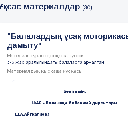
немесе ұсақ бөлшектерден зат
Ұқсас материалдар
құрастыру балалардың дәлдігін
(30)
арттырады. Сонымен қатар, монша
тізу, түйме қадау, бау байлау сияқты
тұрмыстық әрекеттерді үйрету
арқылы да ұсақ моторика жақсы
"Балалардың ұсақ моторикас
дамиды.
дамыту"
Материал туралы қысқаша түсінік
3-5 жас аралығындағы балаларға арналған
Саусақ ойындары мен жаттығулар
Материалдың қысқаша нұсқасы
ерекше орын алады. Өлеңдермен
бірге жасалатын саусақ жаттығула
баланың есте сақтау қабілетін де
Бекітемін:
арттырады. Мысалы, «саусақ
санамақ» ойындары балалар үшін ә
№
40 «Болашақ» бөбекжай директоры
қызықты, әрі пайдалы.
Ш.А.Айткалиева