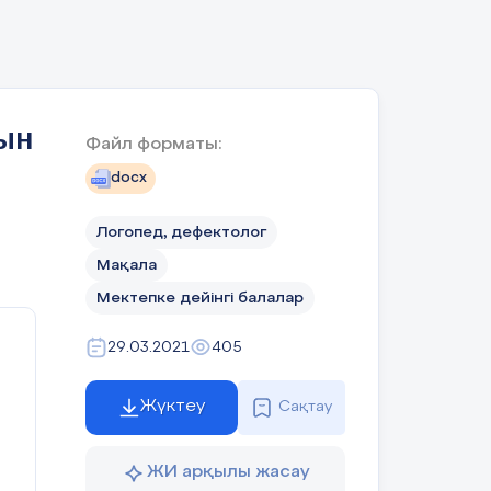
қ
ын
Файл форматы:
docx
Логопед, дефектолог
ы
Мақала
Мектепке дейінгі балалар
ры
29.03.2021
405
рі
Жүктеу
Сақтау
ЖИ арқылы жасау