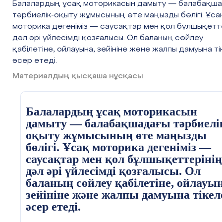
Балалардың ұсақ моторикасын дамыту — балабақш
тәрбиелік-оқыту жұмысының өте маңызды бөлігі. Ұса
моторика дегеніміз — саусақтар мен қол бұлшықетт
дәл әрі үйлесімді қозғалысы. Ол баланың сөйлеу
қабілетіне, ойлауына, зейініне және жалпы дамуына т
әсер етеді.
Материалдың қысқаша нұсқасы
Балалардың ұсақ моторикасын
дамыту — балабақшадағы тәрбиелі
оқыту жұмысының өте маңызды
бөлігі. Ұсақ моторика дегеніміз —
саусақтар мен қол бұлшықеттерінің
дәл әрі үйлесімді қозғалысы. Ол
баланың сөйлеу қабілетіне, ойлауын
зейініне және жалпы дамуына тікел
әсер етеді.