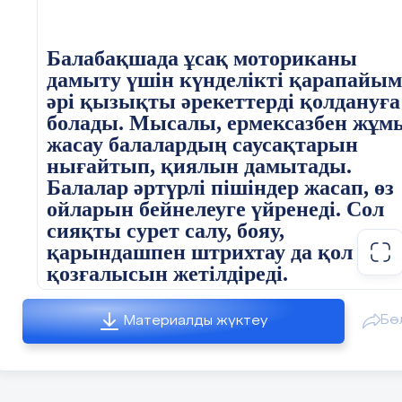
Балабақшада ұсақ моториканы
дамыту үшін күнделікті қарапайым
әрі қызықты әрекеттерді қолдануға
болады. Мысалы, ермексазбен жұм
жасау балалардың саусақтарын
нығайтып, қиялын дамытады.
Балалар әртүрлі пішіндер жасап, өз
ойларын бейнелеуге үйренеді. Сол
сияқты сурет салу, бояу,
қарындашпен штрихтау да қол
қозғалысын жетілдіреді.
Бө
Материалды жүктеу
Құрастыру ойындары да өте
пайдалы. Мозаика, конструкторлар