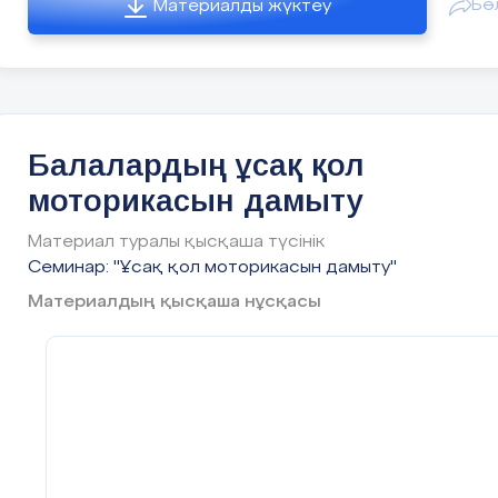
Бө
Материалды жүктеу
2018-2019 оқу жылы
Балалардың ұсақ қол
моторикасын дамыту
Материал туралы қысқаша түсінік
Семинар: "Ұсақ қол моторикасын дамыту"
Материалдың қысқаша нұсқасы
Орал қаласы 2018 жыл
Мақсаты: