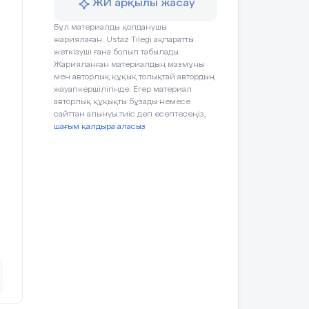
ЖИ арқылы жасау
ар
Бұл материалды қолданушы
әне
жариялаған. Ustaz Tilegi ақпаратты
с-
жеткізуші ғана болып табылады.
лық
Жарияланған материалдың мазмұны
мен авторлық құқық толықтай автордың
жауапкершілігінде. Егер материал
авторлық құқықты бұзады немесе
сайттан алынуы тиіс деп есептесеңіз,
шағым қалдыра аласыз
р,
,
муы
а,