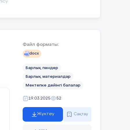
лісу
Файл форматы:
docx
Барлық пәндер
Барлық материалдар
Мектепке дейінгі балалар
19.03.2025
52
Жүктеу
Сақтау