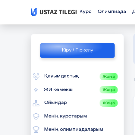
Курс
Олимпиада
Кіру / Тіркелу
Қауымдастық
Жаңа
ЖИ көмекші
Жаңа
Ойындар
Жаңа
Менің курстарым
Менің олимпиадаларым