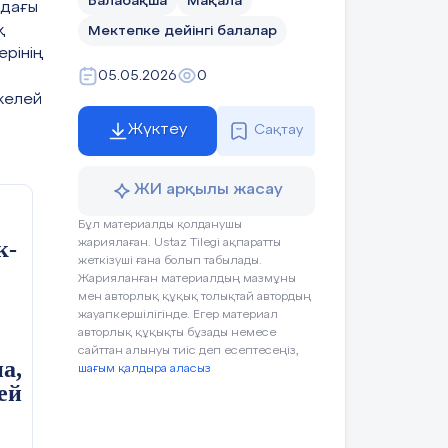
Балабақша
Мақала
адағы
қ
Мектепке дейінгі балалар
ерінің
05.05.2026
0
ікелей
Жүктеу
Сақтау
ЖИ арқылы жасау
Бұл материалды қолданушы
к-
жариялаған. Ustaz Tilegi ақпаратты
жеткізуші ғана болып табылады.
Жарияланған материалдың мазмұны
мен авторлық құқық толықтай автордың
жауапкершілігінде. Егер материал
авторлық құқықты бұзады немесе
сайттан алынуы тиіс деп есептесеңіз,
а,
шағым қалдыра аласыз
ей