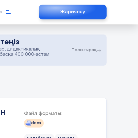
р
Жариялау
теңіз
ер, дидактикалық
Толығырақ
 басқа 400 000-астам
ын
Файл форматы:
docx