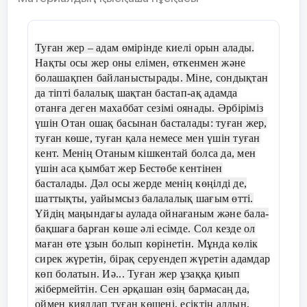
Уыз деген не?
Әй, кемпір- ай!
Туған жер – адам өмірінде киелі орын алады.
Біз мектепке барамыз
Нақты осы жер оны елімен, өткенмен және
болашақпен байланыстырады. Міне, сондықтан
да тіпті балалық шақтан бастап-ақ адамда
Дескриптор
Крит
отанға деген махаббат сезімі оянады. Әрбіріміз
үшін Отан ошақ басынан басталады: туған жер,
туған көше, туған қала немесе мен үшін туған
- сөйлемдегі сөздерді дұрыс
- сөй
кент. Менің Отаным кішкентай болса да, мен
жинақтайды;
үшін аса қымбат жер Бестөбе кентінен
-
құр
басталады. Дәл осы жерде менің көңілді де,
шаттықты, уайымсыз балалалық шағым өтті.
Үйдің маңындағы аулада ойнағаным және бала-
-
сюжетті суреттердің
-
сюже
бақшаға барған көше әлі есімде. Сол кезде ол
байланысын анықтап, ретін
сипа
маған өте ұзын болып көрінетін. Мұнда көлік
жазады.
сирек жүретін, бірақ серуендеп жүретін адамдар
- сюж
көп болатын. Иә... Туған жер ұзаққа қиып
- сурет бойынша әңгіме
бойы
жібермейтін. Сен әрқашан өзің бармасаң да,
құрастырады;
оймен қиялдап туған көшені, есіктің алдын,