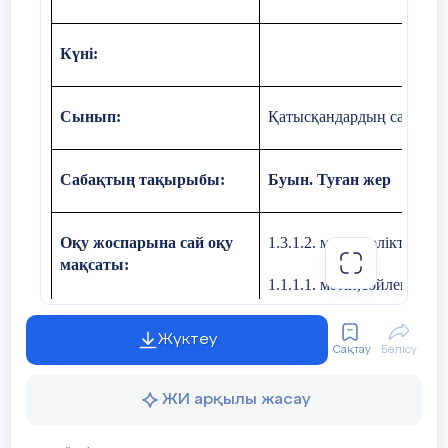
Күні:
Сынып:
Қатысқандардың саны
Сабақтың тақырыбы:
Буын. Туған жер
Оқу жоспарына сай оқу
1.3.1.2. мәтін бөліктерін 
мақсаты:
1.1.1.1. мәтін,сөйлем,сөз
Жүктеу
Сабақтың мақсаты
Мәтін бөліктерін анықтап
Сақтау
Бөлісу
мәтін,сөйлем,сөз, буын, 
ЖИ арқылы жасау