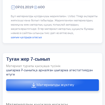
Бiр отырып, бiр тұрып,
07.01.2019
600
Тез шынығып аламыз.
Бұл материалды қолданушы жариялаған. Ustaz Tilegi ақпаратты
ІІІ. Жеке оқушымен жұмыс.
«Тез ой
жеткізуші ғана болып табылады. Жарияланған материалдың
мазмұны мен авторлық құқық толықтай автордың
Оқушыларға арнайы қима жұмысы бер
жауапкершілігінде. Егер материал авторлық құқықты бұзады
немесе сайттан алынуы тиіс деп есептесеңіз,
тиісті тыныс белгіні қояды. Шапшаң
шағым қалдыра аласыз
сыйлық ұсынамыз.
Бала шана тепті.
Кері
байланыс
Табиғат неткен сұлу!
Туған жер 7-сынып
Материал туралы қысқаша түсінік
5 минут
Сен қайда бардың?
шығарма 7-сыныпқа арналған шығарма атестаттиядан
өтуге
Қап, бәлем, тұра тұр!
Материалды жүктеу
Шие піскен уақыт.
Сен шұбат ішіп көрдің бе?
Материалдың қысқаша нұсқасы