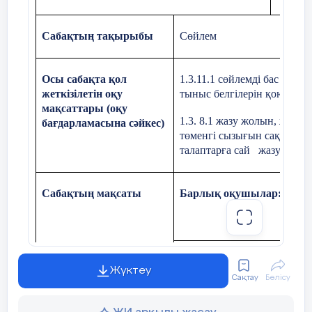
Осының барлығы –
Оқ
Сабақтың тақырыбы
Сөйлем
қо
Туған жер, Отаным!
о
Осы сабақта қол
1.3.11.1 сөйлемді бас әріпп
жеткізілетін оқу
тыныс белгілерін қою
мақсаттары (оқу
1.3. 8.1 жазу жолын, жолар
бағдарламасына сәйкес)
Өлеңде не туралы айтылған?
төменгі сызығын сақтап, ә
талаптарға сай жазу
Сабақ
тың
мақсаты
Барлық оқушылар:
Жаңа 
2 – тапсырма (дәптермен жұмыс)
Оқушылардың басым бөлі
Жүктеу
сұрақтар арқылы талқылай
Сақтау
Бөлісу
Өлеңнің соңғы екі жолын көшіріп
жазыңдар: