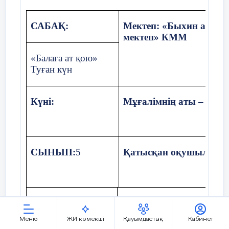
2:
САБАҚ:
Мектеп: «Быхин атында
Сабақ барысында мен сынып немесе жекелеген оқ
мектеп» КММ
9 ,,
Б
’’
сынып
жетілдіруге көмектесетін не білдім?
«Балаға ат қою»
Мамадалиева Милана
Туған күн
Жеңіс жалпы орта мектебі
Күні:
Мұғалімнің аты – жөні
СЫНЫП:
5
Қатысқан оқушылар с
Осы сабақ
Тірек сөздер мен ұсыныл
арқылы жүзеге
тақырыпты болжау (5.Т/А
Меню
ЖИ көмекші
Қауымдастық
Кабинет
асатын оқу