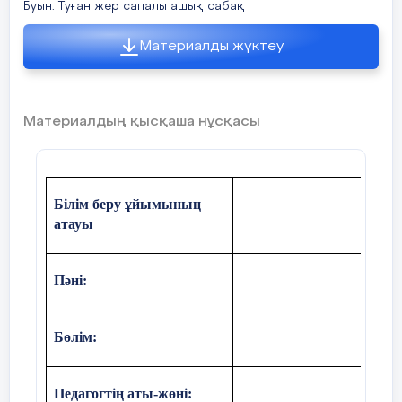
Буын. Туған жер сапалы ашық сабақ
Материалды жүктеу
Материалдың қысқаша нұсқасы
Білім беру ұйымының
атауы
Пәні:
Бөлім:
Педагогтің аты-жөні: