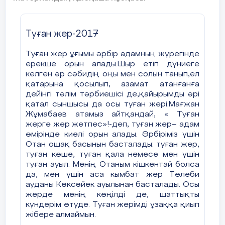
Туған жер
-2017
Туған жер ұғымы әрбір адамның жүрегінде
ерекше орын алады.Шыр етіп дүниеге
келген әр сәбидің оңы мен солын танып,ел
қатарына қосылып, азамат атанғанға
дейінгі тәлім тәрбиешісі де,қайырымды әрі
қатал сыншысы да осы туған жері.Мағжан
Жұмабаев атамыз айтқандай, « Туған
жерге жер жетпес»!-деп, туған жер
– адам
өмірінде киелі орын алады. Әрбіріміз үшін
Отан ошақ басынын басталады: туған жер,
туған көше, туған қала немесе мен үшін
Сабақ бойынша рефлексия
Бұл тарауды сабақ 
туған ауыл. Менің Отаным кішкентай болса
пайдаланыңыз. Сол 
да, мен үшін аса кымбат жер Төлеби
Сабақ / оқу мақсаттары шынайы
сұрақтарға жауап бер
ауданы Көксәйек ауылынан басталады. Осы
ма?
жерде менің көңілді де, шаттықты
күндерім өтуде. Туған жерімді ұзаққа қиып
Сабақта кім көп сөйледі: мен бе,
жібере алмаймын.
оқушылар ма? 20:80%