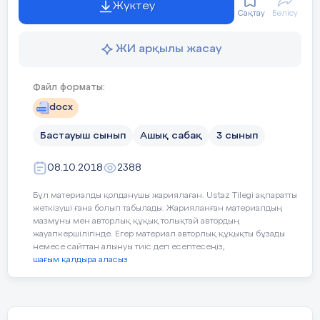
Үшарал ауылы) – ақын.
Жүктеу
бер
Сақтау
Бөлісу
Ав
та
ЖИ арқылы жасау
Берілген буындардың қатесін
ҚазПИ-дің тарих-филология
табады;
факультетін бітіргеннен кейін
Файл форматы:
мектепте мұғалім болған.
https://wordwall.net/play/38822/615/112
docx
Аспирантурада оқыған, облыстық
Бастауыш сынып
Ашық сабақ
3 сынып
газетте
Кері байланыс: «Білім қуаты» әдісі
08.10.2018
республикалық Қазақ радиосында
2388
Бұл материалды қолданушы жариялаған. Ustaz Tilegi ақпаратты
Қазақ КСР Министрлер Кеңесінің
жеткізуші ғана болып табылады. Жарияланған материалдың
Баспа, полиграфия және кітап
мазмұны мен авторлық құқық толықтай автордың
саудасы істері жөніндегі мемлекеттік
жауапкершілігінде. Егер материал авторлық құқықты бұзады
комитетінде қызмет жасаған.
немесе сайттан алынуы тиіс деп есептесеңіз,
шағым қалдыра аласыз
Тақырыбы бойынша өлеңнің
мазмұнын болжа;