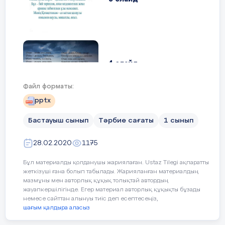
де
қоржындарына орналастыр:
қалай түсінесіңдер?
тү
б
«Отан» дегенде көз адыларыңа
ай
не келеді?
СӘЙКЕСТЕНДІР:
«Лездеме» әдісі арқыл
4 слайд
сабақты қорыту.
Қорытынды
Файл форматы:
pptx
Бастауыш сынып
Тәрбие сағаты
1 сынып
ОТАН
Кері байланыс.
5 слайд
Оқушылардың пікірлер
Сабақтың
28.02.2020
1175
немесе бағалау критери
ортасы
бойынша оларды бағал
Бұл материалды қолданушы жариялаған. Ustaz Tilegi ақпаратты
Ауылым, қалам, мектеп,ата – ана,
20 минут
жеткізуші ғана болып табылады. Жарияланған материалдың
көше, оқулық, дәптер, Қазақстан,
мазмұны мен авторлық құқық толықтай автордың
Президент, Қазақ тілі
жауапкершілігінде. Егер материал авторлық құқықты бұзады
6 слайд
немесе сайттан алынуы тиіс деп есептесеңіз,
шағым қалдыра аласыз