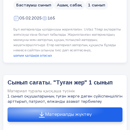
туралы слайд көрсету 
Жо
мақсаттары
Бастауыш сынып
Ашық сабақ
1 сынып
өлеңді мәнерлеп оқып
бо
Апта дәйексөзі: Тәртіп-тә
беру.
Топқа тапсырма 
бөл
05.02.2025
ФС тапсырмасы
165
топтық жұмыс)
ан
Сабақтың барысы
Бұл материалды қолданушы жариялаған. Ustaz Tilegi ақпаратты
Жоспар бойынша мәтін бөліктерін
І. Өлеңді мәнерлеп
жеткізуші ғана болып табылады. Жарияланған материалдың
анықта:
оқу.Көршісімен өлең
мазмұны мен авторлық құқық толықтай автордың
шумақтарын тізбектеп
жауапкершілігінде. Егер материал авторлық құқықты бұзады
Сабақтың
Педагогтің әрекеті
Жоспар:
немесе сайттан алынуы тиіс деп есептесеңіз,
оқу.Әр топтан үздік о
кезеңі//
шағым қалдыра аласыз
оқушыны шығару.Оқу
Дарханның ауылға асығуы;
өздеріне түсініксіз сөз
уақыты
астын сызып
Атасы екеуінің ауылға жетуі;
отырады,мұғалім мағы
Сынып сағаты. "Туған жер" 1 сынып
түсіндіреді.
Сабақ
Ам
Туған жердің түтіні де ыстық;
Материал туралы қысқаша түсінік
Амандасады
ІІ. Өлеңнің мазмұнын
тың басы
1 сынып оқушыларының туған жерге деген сүйіспеншілігін
түсіну.Постр құрастыр
арттырып, патриот, елжанды азамат тәрбиелеу
5 минут
2 – тапсырма
ІІІ. Шығармашылық
Материалды жүктеу
Психологиялық ахуаулды жақсыртуға
тапсырмалар.А:В:С
ФС тапсырмасы
қатысады
деңгейіне байланысты
Дә
Пс