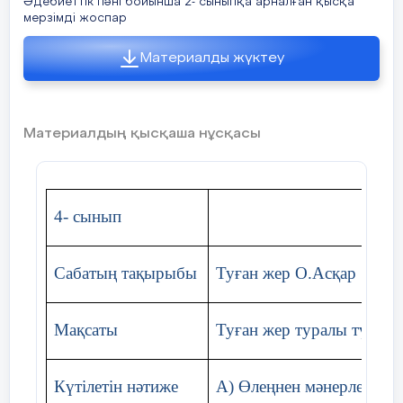
Әдебиеттік пәні бойынша 2- сыныпқа арналған қысқа
мерзімді жоспар
Пс
ах
Материалды жүктеу
жақ
Үлкен де «Сіз»
қа
Кішіге де «Сіз»
Материалдың қысқаша нұсқасы
Сізге сәлем береміз.
Құрметпенен біз
4- сынып
, еңбек адамдарына деген құрмет
көрсету
Сабатың тақырыбы
Туған жер О.Асқар
Мақсаты
Туған жер туралы түсініг
Өткен
сабақты
Үй
Үй тапсырмасын пысықтау:
пысықтау
та
Күтілетін нәтиже
А) Өлеңнен мәнерлеп оқу
пы
«Ұшақтағы буындар» әдісі