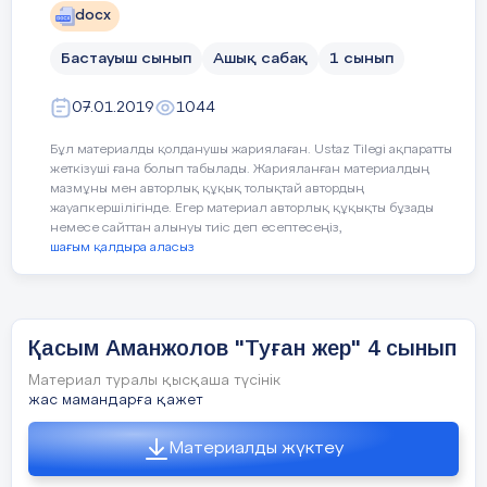
docx
Бастауыш сынып
Ашық сабақ
1 сынып
І.
Топтық жұмыс.
Ойын ойнату.
07.01.2019
1044
Ойынның аты: «Адасқандар сөздер
Бұл материалды қолданушы жариялаған. Ustaz Tilegi ақпаратты
Берілген қима сөздерден дұрыс сөйл
жеткізуші ғана болып табылады. Жарияланған материалдың
Сабақтың
мазмұны мен авторлық құқық толықтай автордың
ортасы
жауапкершілігінде. Егер материал авторлық құқықты бұзады
немесе сайттан алынуы тиіс деп есептесеңіз,
шағым қалдыра аласыз
4 – тапсырма
ФС тапсырмасы
Қасым Аманжолов "Туған жер" 4 сынып
Материал туралы қысқаша түсінік
жас мамандарға қажет
Материалды жүктеу
Бу