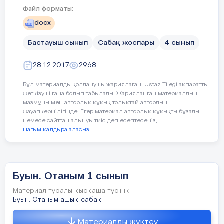
слайд,АКТ,
Файл форматы:
Атамекен,Отан,Қазақстан, ауылым,
docx
қалам, ата – ана, сыныптас, мектеп,
Сабақ барысы
көше, ата, әже
Бастауыш сынып
Сабақ жоспары
4 сынып
Са
ма
Сабақ
28.12.2017
2968
Уақыты
Мұғалім әрекеті
та
кезеңдері
Бұл материалды қолданушы жариялаған. Ustaz Tilegi ақпаратты
минут
Сабақтың мақсаты:
жеткізуші ғана болып табылады. Жарияланған материалдың
мазмұны мен авторлық құқық толықтай автордың
жауапкершілігінде. Егер материал авторлық құқықты бұзады
Мәтін бөліктерін анықтап, жоспар
Кіріспе
1.
немесе сайттан алынуы тиіс деп есептесеңіз,
құрады
шағым қалдыра аласыз
- оқушылармен аманда
Сабақтың
мәтін,сөйлем,сөз, буын, дыбыс
ортасы
туралы бастапқы тілдік ұғымдарды
- сыныпты түгендеу;
түсіндіреді
Буын. Отаным 1 сынып
20 минут
- кезекшілік қызметін
Материал туралы қысқаша түсінік
қадағалау;
Буын. Отаным ашық сабақ
- « Досқа
Материалды жүктеу