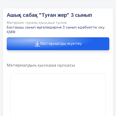
Отан туралы картамен жұмыс:
Үй тапсырмасын бер
Ашық сабақ "Туған жер" 3 сынып
1.Өлеңді жаттау
7 слайд
Материал туралы қысқаша түсінік
2. Туған жер туралы ма
Бастауыш сынып мұғалімдеріне 3 сынып әдебиеттік оқу
ҚМЖ
мәтелдер жинастыру.
Материалды жүктеу
Ка
О
8 слайд
та
Материалдың қысқаша нұсқасы
Жарайсыңдар!
Балалар, бүгін біз «Отан» өлеңінмен
9 слайд
танысып, мәнерлеп оқимыз;
10 слайд
Сабақтың мақсаты: