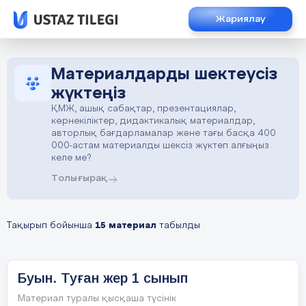
Жариялау
Материалдарды шектеусіз
жүктеңіз
ҚМЖ, ашық сабақтар, презентациялар,
көрнекіліктер, дидактикалық материалдар,
авторлық бағдарламалар және тағы басқа 400
000-астам материалды шексіз жүктеп алғыңыз
келе ме?
Толығырақ
Тақырып бойынша
15 материал
табылды
Буын. Туған жер 1 сынып
Материал туралы қысқаша түсінік