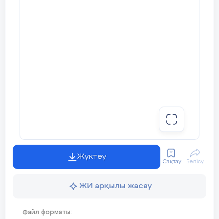
Балалар шеңберге тұрып, өз пікірлерім
Сыныпта оқушылардың қызығушылы
«Ойлан, тап!»
ойыны ойнатылады.Са
орналастырып, артында жазылған әрі
кіру.
Л Ө Е Й С М
4 2 5 3 1 6
1,2,3 ке саналып, топқа бөліну.
3 – топ
Топ мүшелерінің «Алтын ережесі»:
Бояңдар:
Жүктеу
Тәртіпті сақта
Сақтау
Бөлісу
Уақытты үнемде
ЖИ арқылы жасау
Өзгенің пікірін тыңда
Файл форматы:
Нақты жауап – дұрыс нәтиже