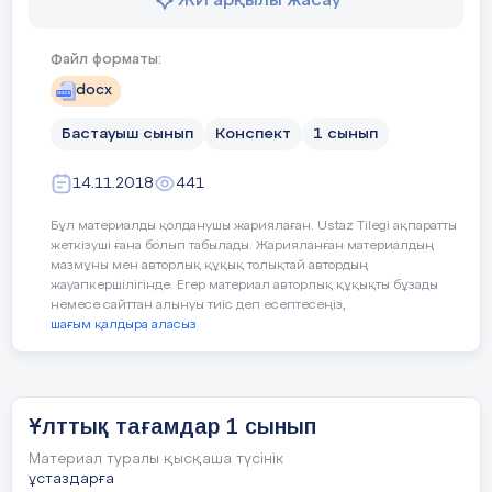
ЖИ арқылы жасау
Кейбір оқушылар:
Сөздер
ФС тапсырмасы
құрылымын сақтайды.
Файл форматы:
docx
Тілдік мақсат
Сыныптағы диалог үшін п
Осының барлығы –
Бастауыш сынып
Конспект
1 сынып
Сөйлем дегеніміз не?
Туған жер, Отаным.
Дә
14.11.2018
441
ж
Сөйлемнің қандай түрлері 
жа
Бұл материалды қолданушы жариялаған. Ustaz Tilegi ақпаратты
СЕРГІТУ СӘТІ
жеткізуші ғана болып табылады. Жарияланған материалдың
Негізгі терминдер мен ұғ
мазмұны мен авторлық құқық толықтай автордың
сөйлем, сұраулы сөйлем
жауапкершілігінде. Егер материал авторлық құқықты бұзады
Се
немесе сайттан алынуы тиіс деп есептесеңіз,
Сергіту
қа
шағым қалдыра аласыз
3 – тапсырма (жұптық жұмыс)
сәті
Құндылықтарға баулу
«Мәңгілік ел»
жалпы ұлттық
2 минут
Жауапкершілігі мол, белсен
жұмысына жауапкершілікпе
Ұлттық тағамдар 1 сынып
жеткізуге ұмтылады,шыға
Материал туралы қысқаша түсінік
ойлайды, АКТ тиімді қолдан
ұстаздарға
өзі жетілдіруге дайын тұлғ