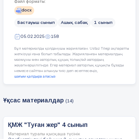
Құндылықтар және оның
Сабақ құндылығы: ЕҢБ
Файл форматы:
мақсаттары
docx
Апта дәйексөзі: Тәртіп-тә
Бастауыш сынып
Ашық сабақ
1 сынып
Сабақтың барысы
05.02.2025
158
Бұл материалды қолданушы жариялаған. Ustaz Tilegi ақпаратты
Сабақтың
Педагогтің әрекеті
О
жеткізуші ғана болып табылады. Жарияланған материалдың
кезеңі//
мазмұны мен авторлық құқық толықтай автордың
жауапкершілігінде. Егер материал авторлық құқықты бұзады
немесе сайттан алынуы тиіс деп есептесеңіз,
уақыты
шағым қалдыра аласыз
Сабақ
Ам
Ұқсас материалдар
(14)
Амандасады
тың басы
5 минут
ҚМЖ "Туған жер" 4 сынып
Психологиялық ахуаулды
Материал туралы қысқаша түсінік
жақсыртуға қатысады