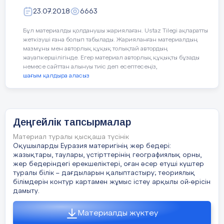
А
. Б
В
. Μ
С.
Ε
Д.
Q
Е.
Ν
.нтымақ , сөз..н мақ….лдау , күнд…зг…
…
23.07.2018
6663
, ұз…н , жұмы…шы, бұл ….үнде , бо…
торғай ;
Бұл материалды қолданушы жариялаған. Ustaz Tilegi ақпаратты
жеткізуші ғана болып табылады. Жарияланған материалдың
2- деңгей
мазмұны мен авторлық құқық толықтай автордың
жауапкершілігінде. Егер материал авторлық құқықты бұзады
1) Кулоң заңының
немесе сайттан алынуы тиіс деп есептесеңіз,
формуласы?
шағым қалдыра аласыз
2) Қандай өрістер біртекті
деп аталады?
Сөздер
Эвфе
Дисфе
Табу
Көнерген
Диале
Деңгейлік тапсырмалар
3) Конденсатор дегеніміз
сөздер
не?
Материал туралы қысқаша түсінік
мизм
мизм
Оқушыларды Еуразия материгінің жер бедері:
4) Зарядталған конденсатор
жазықтары, таулары, үстірттерінің географиялық орны,
энергиясының формуласы.
жер бедеріндегі ерекшеліктері, оған әсер етуші күштер
туралы білік – дағдыларын қалыптастыру; теориялық
Қорамсақ
білімдерін контур картамен жұмыс істеу арқылы ой-өрісін
дамыту.
3- деңгей
Аялдама
Материалды жүктеу
1) Конденсатор