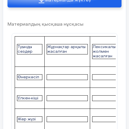
Материалды жүктеу
Материалдың қысқаша нұсқасы
Туынды
Жұрнақтар арқылы
Лексикалық
сөздер
жасалған
жолмен
жасалған
Өнеркәсіп
Үлкен-кіші
Жер жүзі