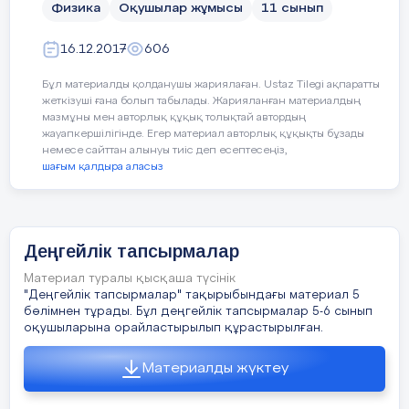
орфография мен орфоэпияның
Физика
Оқушылар жұмысы
11 сынып
ұқсастықтары мен ерекшеліктерін
салыстыру , теориялық білім.
16.12.2017
606
1) Қандай заряд нүктелік
деп аталады?
ІІ деңгей Сөздерді орфография
Бұл материалды қолданушы жариялаған. Ustaz Tilegi ақпаратты
ережесіне сай жаз.
жеткізуші ғана болып табылады. Жарияланған материалдың
2) Электр өрісінің күш
мазмұны мен авторлық құқық толықтай автордың
сызығы дегеніміз не?
жауапкершілігінде. Егер материал авторлық құқықты бұзады
Келемекен , көп пала , Жамболат,
немесе сайттан алынуы тиіс деп есептесеңіз,
көссіз , жассын, кег алу , бож жирен,
3) Конденсатор жапсарлары
шағым қалдыра аласыз
қазғарта, түндүк, бүрсүгүнү ;
дегеніміз не?
ІІІ деңгей Сөздердің тиісті әріптерін
4) Тізбектей жалғанған екі
қойып жаз.
конденсатордың жалпы
Деңгейлік тапсырмалар
сыйымдылығының
.нтымақ , сөз..н мақ….лдау , күнд…зг…
…
формуласы.
Материал туралы қысқаша түсінік
, ұз…н , жұмы…шы, бұл ….үнде , бо…
"Деңгейлік тапсырмалар" тақырыбындағы материал 5
торғай ;
бөлімнен тұрады. Бұл деңгейлік тапсырмалар 5-6 сынып
оқушыларына орайластырылып құрастырылған.
3- деңгей
Материалды жүктеу