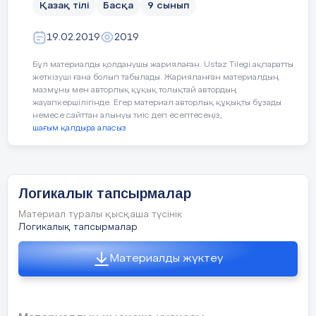
Ол қайда өмір сүреді?
Қазақ тілі
Басқа
9 сынып
түкірме.
Оны сипаттаңыз.
әке
19.02.2019
2019
Шелектегі суға аузыңды батырма.
Ол немен көректенеді?
Бұл материалды қолданушы жариялаған. Ustaz Tilegi ақпаратты
Пышақтың жүзін жалама.
жақсылық
жеткізуші ғана болып табылады. Жарияланған материалдың
Қоян мен арыстанды
мазмұны мен авторлық құқық толықтай автордың
салыстырыңыз. Ұқсастығы мен
Пышақты
шалқасынан
қойма.
жауапкершілігінде. Егер материал авторлық құқықты бұзады
айырмашылығын табыңыз.
немесе сайттан алынуы тиіс деп есептесеңіз,
мал
шағым қалдыра аласыз
Таңдайыңды
қақпа, басыңды
Төртінші деңгей тапсырмасы:
шайқама.
білім
Ертеде бір арыстан ....... .........
Кісіге, молаға
саусағыңды
шошайтпа.
әңгімені аяқтаңыз
Логикалык тапсырмалар
Адамға, малға
зәбір
жасама.
Мәтінге ( әңгіме ) ат қойыңыз.
Материал туралы қысқаша түсінік
Логикалық тапсырмалар
ІІ деңгей.
Ауылдың, балаға, мұғалім
« Спорт – денсаулық кепілі »
сөздеріне фонетикалық талдау жаса.
деген тақырыпқа әңгіме
Материалды жүктеу
құрастырыңыз.
Үшінші деңгей
–
пәнаралық
1-тапсырма.
І деңгей. «Туған тіл тұғырың»