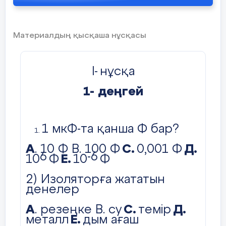
Өнеркәсіп
Материалдың қысқаша нұсқасы
Үлкен-кіші
I-
нұсқа
Жер жүзі
1- деңгей
Оқулық
1 мкФ-та қанша Ф бар?
А
. 10 Ф В. 100 Ф
С.
0,001 Ф
Д.
Жүз
6
-6
10
Ф
Е.
10
Ф
2) Изоляторға жататын
денелер
А
. резеңке В. су
С.
темір
Д.
металл
Е.
дым ағаш