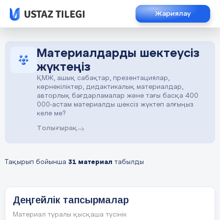
Жариялау
Материалдарды шектеусіз
жүктеңіз
ҚМЖ, ашық сабақтар, презентациялар,
көрнекіліктер, дидактикалық материалдар,
авторлық бағдарламалар және тағы басқа 400
000-астам материалды шексіз жүктеп алғыңыз
келе ме?
Толығырақ
Тақырып бойынша
31 материал
табылды
Деңгейлік тапсырмалар
Материал туралы қысқаша түсінік