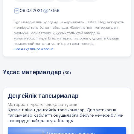
08.03.2021
1058
Бұл материалды қолданушы жариялаған. Ustaz Tilegi ақпаратты
жеткізуші ғана болып табылады. Жарияланған материалдың
мазмұны мен авторлық құқық толықтай автордың
жауапкершілігінде. Егер материал авторлық құқықты бұзады
немесе сайттан алынуы тиіс деп есептесеңіз,
шағым қалдыра аласыз
Ұқсас материалдар
(30)
Деңгейлік тапсырмалар
Материал туралы қысқаша түсінік
Қазақ тілінен деңгейлік тапсырмалар. Дидактикалық
тапсымалар қабілетті оқушыларға беруге немесе білімін
тексеруде пайдалануға болады.