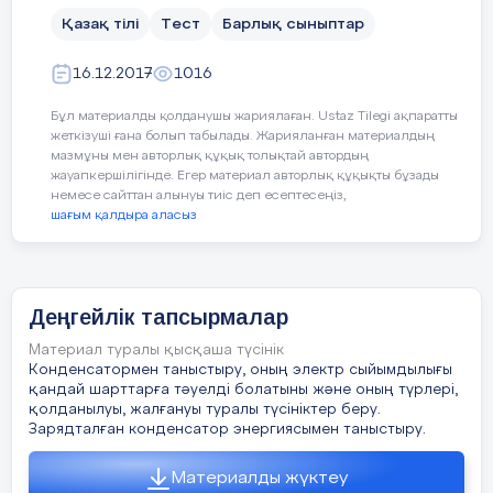
Қазақ тілі
Тест
Барлық сыныптар
Жер жүзі
16.12.2017
1016
Бұл материалды қолданушы жариялаған. Ustaz Tilegi ақпаратты
жеткізуші ғана болып табылады. Жарияланған материалдың
Оқулық
мазмұны мен авторлық құқық толықтай автордың
жауапкершілігінде. Егер материал авторлық құқықты бұзады
немесе сайттан алынуы тиіс деп есептесеңіз,
шағым қалдыра аласыз
Жүз
Деңгейлік тапсырмалар
Материал туралы қысқаша түсінік
Конденсатормен таныстыру, оның электр сыйымдылығы
Туынды
Жұрнақтар арқылы
Лексикалық
қандай шарттарға тәуелді болатыны және оның түрлері,
сөздер
жасалған
жолмен
қолданылуы, жалғануы туралы түсініктер беру.
жасалған
Зарядталған конденсатор энергиясымен таныстыру.
Материалды жүктеу