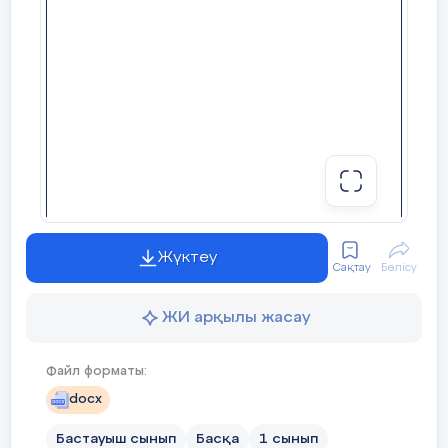
Жүктеу
Сақтау
Бөлісу
ЖИ арқылы жасау
Файл форматы:
docx
Бастауыш сынып
Басқа
1 сынып