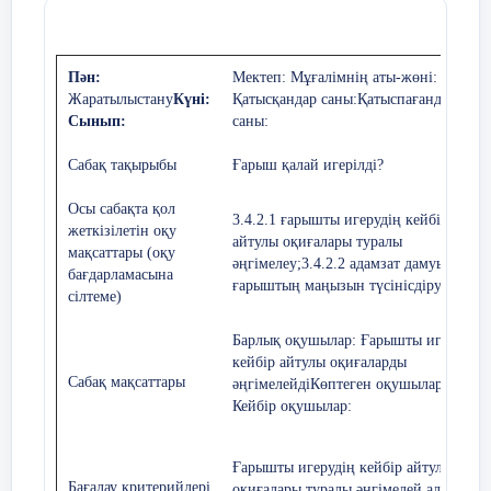
Адамның айға қонуы. 1969 жылы 21 шілдеде
америкалық астронавтар Нил Армстронг пен
Базз Олдрин Айдың бетіне қонды.
Пән:
Мектеп:
Мұғалімнің аты-жөні:
8 слайд
Жаратылыстану
Күні:
Қатысқандар саны:
Қатыспағандар
Сынып:
саны:
“Мир” орбиталық стансасы. 1986 жылы
20ақпанда “Мир” орбиталық стансасы ұшырылды.
Ол ғарышкерлер тұратын әрі жұмыс істейтін
Сабақ тақырыбы
Ғарыш
қалай
игерілді
?
ғарыш ”үйіне” айналды.
ҚБ: Бағдаршам көздері арқылы бір-б
9 слайд
Осы сабақта қол
3.4.2.1 ғарышты игерудің кейбір
жеткізілетін оқу
Сен білесің бе?
айтулы оқиғалары туралы
«Қар үйіндісі»
мақсаттары (оқу
әңгімелеу;
3.4.2.2 адамзат дамуындағы
бағдарламасына
10 слайд
ғарыштың маңызын түсінісдіру:
Біріншіден, оқушылар жеке жауап бер
сілтеме)
Сабақты
Бес жұлдыз
ақылдасып, олардың екі жауабын бір 
қорыту
Барлық оқушылар:
Ғарышты игерудегі
Кейін жұптар басқа жұптармен бірігі
кейбір айтулы оқиғаларды
Осылайша төрт жауап бір жауап болып б
8
мин
Сабақ мақсаттары
әңгімелейді
Көптеген оқушылар:
Кейбір оқушылар:
(ҚБ) “Екі жұлдыз, бір тілек” әдісі.
Рефлексия
(жеке,жұпта,топта, ұжым
Ғ
арышты игерудің кейбір а
йтулы
Бағалау критерийлері
оқиғалары туралы әңгімелей алады
.