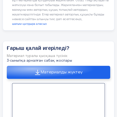
Сұхбат құрастыр:
Бұл материалды қолданушы жариялаған. Ustaz Tilegi ақпаратты
осылай жалғасып кете береді.
Бір
р
жеткізуші ғана болып табылады. Жарияланған материалдың
мазмұны мен авторлық құқық толықтай автордың
шапалақтап
тұрған
сияқты
дыбыс
шығ
жауапкершілігінде. Егер материал авторлық құқықты бұзады
немесе сайттан алынуы тиіс деп есептесеңіз,
Топқа бөлу
шағым қалдыра аласыз
1-топ: «Алғырлар» тобы
2-топ: «Ойшылдар» тобы
Ғарыш қалай игеріледі?
3-топ: «Даналар» тобы
Материал туралы қысқаша түсінік
3-сыныпқа арналған сабақ жоспары
Еліміздің ғарышкерлерімен кездессең,
Материалды жүктеу
олардан не туралы сұрар едің?
Қай ғарышкермен сұхбаттасар едің?
Жұмыс ережесін келісу
С
абақта бір
Ғарышқа зымырандар Байқоңыр
тыңдаймыз!
ғарышайлағынан ұшырылады. Зымыран