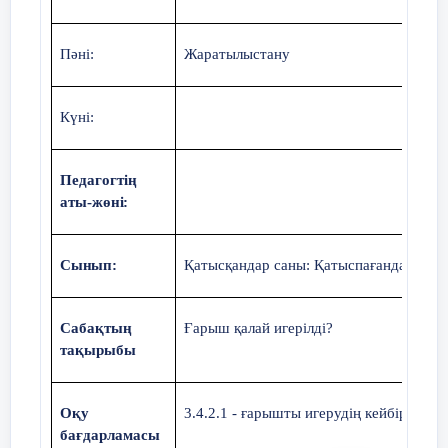
«Зымран»
3. «Орбиталық стансы»
Білу
1. (Атайды, түсінік береді
.)
2. (Атау
Пәні:
Жаратылыстану
туралы білімдері, мағлұмат, түсінік.)
3.
(Атау туралы білімдері, мағлұмат,
Кері
түсінік.)
байланыс
Күні:
8 минут
ҚБ:
Мұғалімнің
«Атаула
р туралы үш
5 минут
сұрақ» әдісі және ауызша
қалыптастырушы бағалауы.
П
е
д
агог
т
і
ң
а
т
ы
-жө
ні
:
С
ынып
:
Қатысқандар саны: Қатыспағандар саны
Саба
қ
т
ы
ң
Ғарыш қалай игерілді?
т
а
қы
р
ы
бы
Оқу
3.4.2.1 - ғарышты игерудің кейбір айту
бағдарламасы