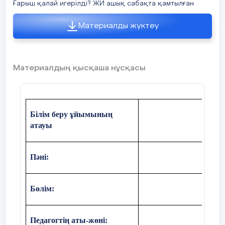
Ғарыш қалай игерілді? ЖИ ашық сабақта қамтылған
Материалды жүктеу
Материалдың қысқаша нұсқасы
Білім беру ұйымының
атауы
Пәні:
Бөлім:
Педагогтің аты-жөні: