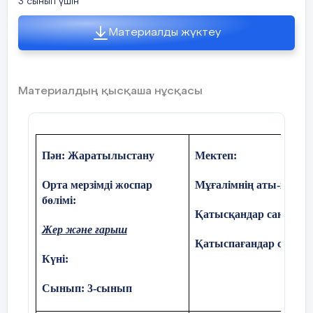
қатысады
3 сынып үшін
Материалды жүктеу
Болсын деймін көңіл шат, жүздер
жарқын,
Өмір жолы бола берсін текке алтын.
Материалдың қысқаша нұсқасы
Сенім отын жүректерде маздатайық,
Жақсылыққа толы болсын әр сәтің!
Пән: Жаратылыстану
Мектеп:
Орта мерзімді жоспар
Мұғалімнің аты-жөні:
Құндылық мақсаты:
Өз елінің тарихы,
бөлімі:
мәдениеті туралы алғашқы түсінікті
Қатысқандар саны:
Жер және ғарыш
Өткен
Қалыптастыру
Қатыспағандар саны:
сабақты
Күні:
пысықтау
Сынып: 3-сынып
1 – топ «Тоқтар Әубәкіров»
5 минут