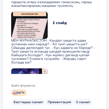
ғарышты игеру кезеідерімен танысасың, ғарыш
жаңалықтарының маңызын түсінесің.
3 – топ
ғарышты игерудің кейбір айтулы оқиғ
әңгімелейді.
Ғарыштық жаңалықтар бізге не үшін
қажет?
2 слайд
ғарышты игеру кезеңдерін біледі.
ғарыш жаңалықтарының маңызын түсі
МЕН ЖУРНАЛИСТПІН - Күндізгі уақытта адам
Әр топ өз тұжырымын сурет, сызба
аспаннан нені көреді? - Ал түнгі уақытта ше?
ҚБ: Бас бармақ арқылы бір-бірін бағ
арқылы ұсынып, нәтижелерін дәлелдейді;
Ойыңды дәлелдей түс. - Күн адамға не береді? -
Түнгі уақытта аспанда қандай ерекшеліктерді
байқауға болады? - Күн жүйесі дегенді қалай
Жұмыс дәптеріндегі жазылым тапс
түсінеміз? Есімізге түсірейік. - Жердің серігі
болады ма?
4 – тапсырма
Сергіту сәті
Оқушылар кезек-кезек көршісінің а
https://wordwall.net/play/85818/638/583
тигізеді. Бас бармақтан бастайды:
3 слайд
«Сәлеметсің
Файл форматы:
бе!»
Мен саған тілеймін (бас бармағын тигіз
pptx
Үйге: Ғарыш айлағы Байқоңыр туралы
- Табыс (сұқ саусақ);
К Ү Н Ж Ү Й Е С І
ақпараттар жинау
Бастауыш сынып
Презентация
3 сынып
- Үлкен (ортаңғы);