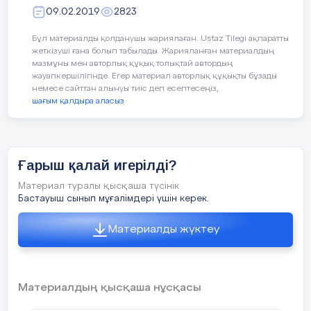
09.02.2019
2823
4 слайд
- Барлығында (атаусыз);
Кері байланыс:
Бұл материалды қолданушы жариялаған. Ustaz Tilegi ақпаратты
жеткізуші ғана болып табылады. Жарияланған материалдың
- Барлық жерде (шынашақ);
https://classroomscreen.com/
мазмұны мен авторлық құқық толықтай автордың
Жасанды серік. 1957 жылы 4қазанда Жердің
жасанды серігі ұшырылды. Ол ғарышта 92 күн
жауапкершілігінде. Егер материал авторлық құқықты бұзады
- Сәлеметсің бе! (алақанын тигізеді).
болды.
немесе сайттан алынуы тиіс деп есептесеңіз,
шағым қалдыра аласыз
Сабақтың
Жаңа білім мен тәжірибені қолдану
5 слайд
соңы
Топтық жұмыс.
«
Галлерияда ой шар
Ғарыш қалай игерілді?
Берілген тақырыпта топтық жұмысы
Материал туралы қысқаша түсінік
Ғарышкер иттер. 1960 жылы 19 тамызда ғарышқа
Белка мен Стрелка аттанды. Олар әуеде 25
Бастауыш сынып мұғалімдері үшін керек.
жұмысы қабырғаға ілінеді де, оқушыла
сағаттан аса уақыт болды. Зымыран Жерді 17 рет
оқушылар кішкене жапсырма қағазға
айналып шықты.
Материалды жүктеу
жазып жабыстырып кетеді. Ең жа
6 слайд
жұмысы қаралады.
Юрий Гагарин 1961 жылы 12 сәуір күні ғарышқа
алғаш рет адам ұшты. Оның ұшу уақыты – 108
минут.
Материалдың қысқаша нұсқасы
7 слайд