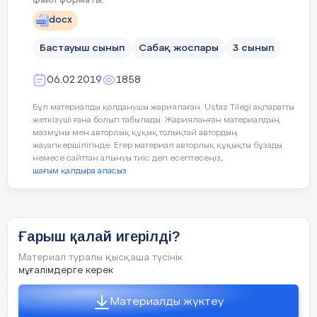
Файл форматы:
Гидросфера деген не? (жердің су
ғарышты игеру кезеңдері
docx
қабаты)
ғарыш жаңалықтарының 
Бастауыш сынып
Сабақ жоспары
3 сынып
Жердің қатты қабығы? (литосфера)
06.02.2019
1858
Тілдік мақсаттар
Пәнге тән лексика мен
Литосфера қабатына жататын
қайсысы? (дала)
Бұл материалды қолданушы жариялаған. Ustaz Tilegi ақпаратты
Серік, зымыран, орбита
жеткізуші ғана болып табылады. Жарияланған материалдың
мазмұны мен авторлық құқық толықтай автордың
Литосфера қандай түспен
жауапкершілігінде. Егер материал авторлық құқықты бұзады
Диалог пен жазу үшін п
белгіленеді? (қоңыр)
немесе сайттан алынуы тиіс деп есептесеңіз,
шағым қалдыра аласыз
Сен түнгі аспаннан қан
Гидросфераны қандай түспен
белгілейді? (көк)
Күн адамға не береді?
Сабақтың
ортасы
Өсімдіктер, аңдар, құтсра т.б. жердің
Ғарыш қалай игерілді?
Күн жүйесінің ғаламшар
қай бөлігінде тіршілік етеді?
20 минут
(биосфера)
Материал туралы қысқаша түсінік
Айдың қозғалысы ғалам
мұғалімдерге керек
Құстар мен бунақденелілер
Материалды жүктеу
литосфераның қай бөлігінде ұшады?
Құндылықтарды дарыту
Оқушыларды бір-біріне д