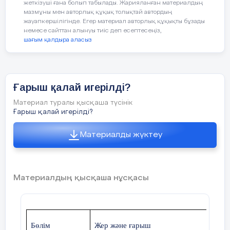
жеткізуші ғана болып табылады. Жарияланған материалдың
мазмұны мен авторлық құқық толықтай автордың
Сабақ барысы
жауапкершілігінде. Егер материал авторлық құқықты бұзады
немесе сайттан алынуы тиіс деп есептесеңіз,
Сабақтың
шағым қалдыра аласыз
Сабақтағы жоспарланған іс-әрекет
жоспарланған
кезеңдері
Ғарыш қалай игерілді?
Ұйымдастыру кезеңі:
Оқушылардың
Материал туралы қысқаша түсінік
көңіл-күйін сабаққа аудару
Ғарыш қалай игерілді?
мақсатында «Шаттық шеңберінде»
бір-біріне тілек айтқызу. Олар бір-
Материалды жүктеу
біріне үш сын есім айтады.
Сабақтың басы
2
минут
(Ұ)
«Атаулар кестесі»
стратегиясы
.
Сабақ барысында
Материалдың қысқаша нұсқасы
қарастырылатын тақырыпты
анықтау.
Сабақ тақырыбымен мақсатын
хабарлау.
Жүргізілуі:
Тақтаға 3 негізгі
атауды жазып, оқушыларға оларды
түрлендіруді ұсынамын.
1.
«Серік»
2.
Бөлім
Жер және ғарыш