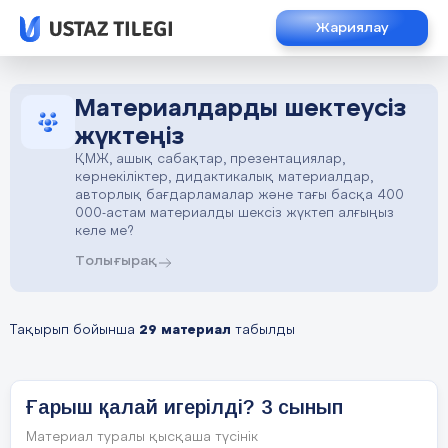
Жариялау
Материалдарды шектеусіз
жүктеңіз
ҚМЖ, ашық сабақтар, презентациялар,
көрнекіліктер, дидактикалық материалдар,
авторлық бағдарламалар және тағы басқа 400
000-астам материалды шексіз жүктеп алғыңыз
келе ме?
Толығырақ
Тақырып бойынша
29 материал
табылды
Ғарыш қалай игерілді? 3 сынып
Материал туралы қысқаша түсінік