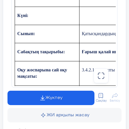
Күні:
Сынып:
Қатысқандардың саны
Сабақтың тақырыбы:
Ғарыш қалай игерілді
Оқу жоспарына сай оқу
3.4.2.1. ғарышты игеру
мақсаты:
Сабақтың мақсаты
Ғарыштың игеру кезеңде
Жүктеу
Сақтау
Бөлісу
Ғарыш жаңалықтарының
ЖИ арқылы жасау
Құндылықтар және оның
Сабақ құндылығы:
ЖАС