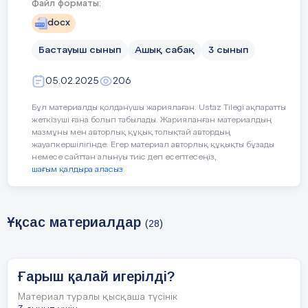
мақсаттары
Файл форматы:
Апта дәйексөзі: Тәртіп
docx
Бастауыш сынып
Ашық сабақ
3 сынып
05.02.2025
206
Сабақтың барысы
Бұл материалды қолданушы жариялаған. Ustaz Tilegi ақпаратты
жеткізуші ғана болып табылады. Жарияланған материалдың
Сабақтың
Педагогтің әрекеті
мазмұны мен авторлық құқық толықтай автордың
кезеңі//
жауапкершілігінде. Егер материал авторлық құқықты бұзады
немесе сайттан алынуы тиіс деп есептесеңіз,
шағым қалдыра аласыз
уақыты
Сабақ
Ұқсас материалдар
(28)
Амандасады
тың басы
Ғарыш қалай игерілді?
Психологиялық ахуаулды жақсыртуға
Материал туралы қысқаша түсінік