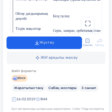
Оқушылар «Нысандар» әдісі бойынша 
ауызша айтты.
Ойлау дағдыларының
Білу,түсіну
деңгейі
Тілдік мақсаттар
Серік, зымран, орбиталық стансы
Жүктеу
Құндылықтарды
Сақтау
Бөлісу
Оқушыларды өзара құрмет көрсетуге,
дарыту
бір-біріне түсіністікпен қарауға
тәрбиелеу.
ЖИ арқылы жасау
Пәнаралық
Файл форматы:
Әдебиеттік оқу,
байланыстар
docx
2-сыныпта
Күннің пайдасы мен
Жаратылыстану
Сабақ жоспары
3 сынып
зияны, Жердің табиғи серігі, Күн
жүйесінің
ғаламшарлары мен
Бастапқы білім
16.02.2019
844
ғарыштағы уақыт пен
арақашықтықтың ерекшелігі туралы
Бұл материалды қолданушы жариялаған. Ustaz Tilegi ақпаратты
біледі.