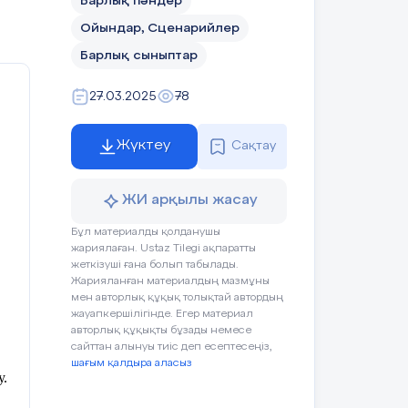
Барлық пәндер
Ойындар, Сценарийлер
Барлық сыныптар
27.03.2025
78
Жүктеу
Сақтау
ЖИ арқылы жасау
Бұл материалды қолданушы
жариялаған. Ustaz Tilegi ақпаратты
жеткізуші ғана болып табылады.
Жарияланған материалдың мазмұны
мен авторлық құқық толықтай автордың
жауапкершілігінде. Егер материал
авторлық құқықты бұзады немесе
сайттан алынуы тиіс деп есептесеңіз,
шағым қалдыра аласыз
у.