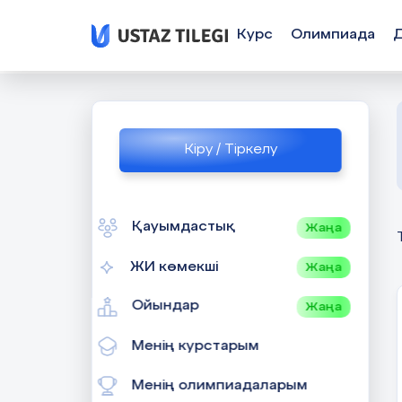
Курс
Олимпиада
Кіру / Тіркелу
Қауымдастық
Жаңа
ЖИ көмекші
Жаңа
Ойындар
Жаңа
Менің курстарым
Менің олимпиадаларым