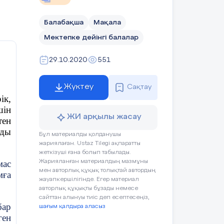
Балабақша
Мақала
Мектепке дейінгі балалар
29.10.2020
551
шін
Жүктеу
Сақтау
ік,
шін
ЖИ арқылы жасау
тен
нды
Бұл материалды қолданушы
жариялаған. Ustaz Tilegi ақпаратты
жеткізуші ғана болып табылады.
мас
Жарияланған материалдың мазмұны
мен авторлық құқық толықтай автордың
мға
жауапкершілігінде. Егер материал
авторлық құқықты бұзады немесе
сайттан алынуы тиіс деп есептесеңіз,
бар
шағым қалдыра аласыз
ген