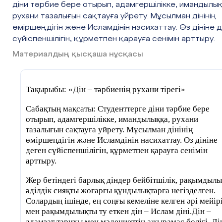
дініне – Аллаға құрметпен қарауға міндетті. Ме
діни тәрбие бере отырып, адамгершілікке, имандылық
Алла үйі, қасиетті орын. (сл. көрсетілім)
рухани тазалығын сақтауға уйрету. Мұсылман дінінің
өміршеңдігін және Исламдінін насихаттау. Өз дініне 
Еліміз егемендік алғалы көптеген адам қажы
сүйіспеншілігін, құрметпен қарауға сенімін арттыру.
парызын өтеп қайтып жүр.
Материалдың қысқаша нұсқасы
Мекке – исламның негізі қаланған жер, ә
мұсылмандарының астанасы, бас қаласы.
Тақырыбы: «Дін – тәрбиенің рухани тірегі»
Құран - мұсылмандардың қасиетті кіта
Сабақтың мақсаты: Студенттерге діни тәрбие бере
«Құран» сөзі арабтың «оқу» деген сөзі
отырып, адамгершілікке, имандылыққа, рухани
шыққан, құран кәрім өзге діндер сияқты емес, 
тазалығын сақтауға уйрету. Мұсылман дінінің
қағида, әрі түгел ғылыми құрылым. Құран А
өміршеңдігін және Исламдінін насихаттау. Өз дініне
әмірімен Мұхаммед пайғамбарға аят-аятым
деген сүйіспеншілігін, құрметпен қарауға сенімін
сүре-сүресімен 40 жасынан бастап 23 жыл б
арттыру.
түскен.
Жер бетіндегі барлық діндер бейбітшілік, рақымдылы
Алғаш рет кітап етіп Осман Хали
әділдік сияқты жоғарғы құндылықтарға негізделген.
бастырған. Құран 114 сүре, 6600 аяттан тұра
Солардың ішінде, ең соңғы кемеліне келген әрі мейір
Алланың сөзін жеткізуші Мұхаммед пайғам
мен рақымдылықты ту еткен дін – Ислам діні.Дін –
Ғалейһи-с-салам.
адамзат тарихы мен мәдениеттің ажырамас бөлігі. Ді