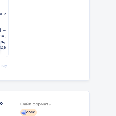
әне
і –
һ»,
і.
оқ,
н
де
му
лік
лісу
сын
та
үру
»
Файл форматы:
лам
docx