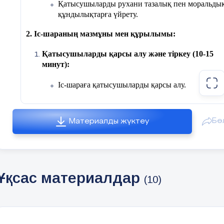
Қатысушыларды рухани тазалық пен моральды
құндылықтарға үйрету.
2. Іс-шараның мазмұны мен құрылымы:
Қатысушыларды қарсы алу және тіркеу (10-15
минут):
Іс-шараға қатысушыларды қарсы алу.
Іс-шараның мақсатымен таныстыру.
Бө
Материалды жүктеу
Ашылу сөз (10 минут):
Іс-шараның ашылу салтанаты.
Модератор немесе ұйымдастырушы тұлғаның
Ұқсас материалдар
қатысушыларға арналған қысқаша сөз сөйлеуі.
(10)
Дін мен тәрбиенің байланысы туралы баяндамал
(20 минут):