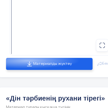
Видеороликтің соңында қатысушыларға ой
салатын сұрақтар қойылады.
Шараның интерактивті бөлімі: «Рухани сұхбат» (
минут):
Қатысушыларға бірнеше топқа бөлініп, шағын
топтарда тақырып бойынша пікірталас
ұйымдастыру.
Әр топ өз ойларын ортаға салып, қорытынды
ретінде ұсыныс жасайды.
Бө
Материалды жүктеу
Қорытынды сөз (10 минут):
Іс-шараның қорытындысы, әрбір қатысушыға
рухани тәрбие берудің маңыздылығы туралы
қорытынды сөз айту.
«Дін тәрбиенің рухани тірегі»
Алдағы уақытта осы бағытта өткізілетін іс-шара
Материал туралы қысқаша түсінік