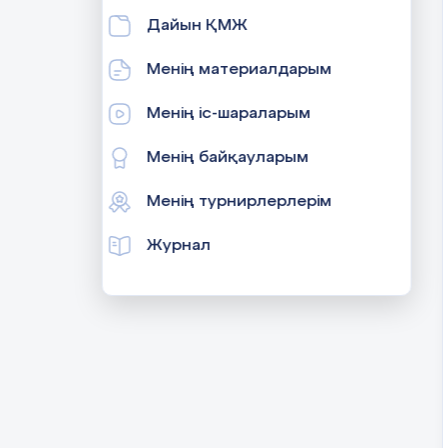
Дайын ҚМЖ
Менің материалдарым
Менің іс-шараларым
Менің байқауларым
Менің турнирлерлерім
Журнал