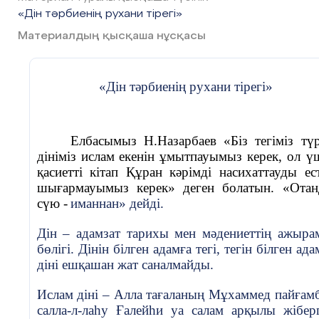
мен іс-қимылдар туралы хабарлау.
«Дін тәрбиенің рухани тірегі»
Іс-шараға қатысушыларды марапаттау (5-10
Материалдың қысқаша нұсқасы
минут):
Әр қатысушыға рухани тәрбие мен дін
«Дін тәрбиенің рухани тірегі»
тақырыбында өткізілген іс-шараға қатысқаны ү
сертификат немесе алғыс хат беру.
3. Қажетті ресурстар мен құралдар:
Елбасымыз Н.Назарбаев «Біз тегіміз түр
дініміз ислам
екенін ұмытпауымыз керек, ол ү
Жиынтық баяндамашылар мен спикерлер.
қасиетті кітап Құран кәрімді насихаттауды ес
шығармауымыз керек» деген болатын. «Ота
Діни бейнемазмұн.
сүю -
иманнан» дейді.
Ақпараттық парақшалар, тақырыптық буклеттер.
Дін – адамзат тарихы мен мәдениеттің ажыра
бөлігі. Дінін білген адамға тегі, тегін білген ада
Діни әдебиеттер, кітаптар, діни ұйымдар туралы
діні ешқашан жат саналмайды.
мәліметтер.
Проектор мен экран.
Ислам діні – Алла тағаланың Мұхаммед пайғам
салла-л-лаһу Ғалейһи уа салам арқылы жібер