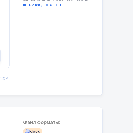
шағым қалдыра аласыз
20
лісу
Файл форматы:
лар
docx