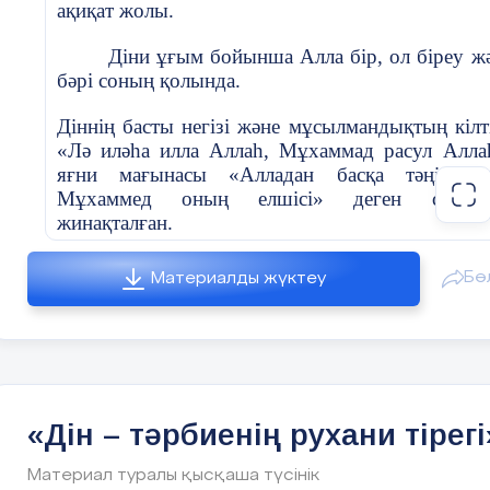
4. Іс-шараның уақыт аралығы:
ақиқат жолы.
Жалпы уақыт: 1,5 - 2 сағат.
Діни ұғым бойынша Алла бір, ол біреу ж
бәрі соның қолында.
5. Қорытынды:
Діннің басты негізі және мұсылмандықтың кілт
Бұл іс-шара қатысушыларға дін мен тәрбиенің
«Лә иләһа илла Аллаһ, Мұхаммад расул Алла
қоғамдағы маңызды аспектілерін түсінуге көмектесед
яғни мағынасы «Алладан басқа тәңір ж
Тәрбиенің негізі ретінде діни құндылықтардың әсері
Мұхаммед оның елшісі» деген сөйлем
сезінген жастар адамгершілік, ізгілік және рухани да
жинақталған.
жолында оңтайлы бағытта өседі.
Ислам дін – ол тазалық, тәртіп, адамгерші
Бө
Материалды жүктеу
бастауы, имандылықтың белгісі. Адам бала
асып-таспауға, ғылым мен білімге және ынтымақ
Әрбір халықтың тілі мен діні, ділі – өмір с
кепілі.
«Дін – тәрбиенің рухани тірегі
Тілі, діні жоқ елдің болашағы бұлыңғыр.
Материал туралы қысқаша түсінік
Өзін мұсылман дейтін әрбір қазақ – Ис