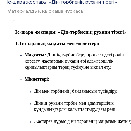
Іс-шара жоспары: «Дін-тәрбиенің рухани тірегі»
Материалдың қысқаша нұсқасы
Іс-шара жоспары: «Дін-тәрбиенің рухани тірегі»
1. Іс-шараның мақсаты мен міндеттері:
Мақсаты:
Діннің тәрбие беру процесіндегі рөлін
көрсету, жастардың рухани әрі адамгершілік
құндылықтарды терең түсінуіне ықпал ету.
Міндеттері:
Дін мен тәрбиенің байланысын түсіндіру.
Діннің рухани тәрбие мен адамгершілік
құндылықтарды қалыптастырудағы рөлі.
Жастарға дұрыс діни тәрбиенің маңызын жеткіз