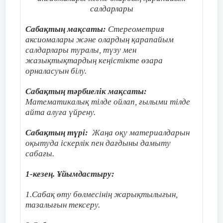
дағдыларының
2
2
2
ОМ
= х
+ у
формуласымен 
салдарлары
пайдаланып, бұрышының градуст
деңгейіне
табыңдар.
Сабақтың мақсаты:
Стереометрия
Қ.Б.
«Екі жұлдыз, бір тілек
байланысты
аксиомалары және олардың қарапайым
өз ойларын білдіреді.
салдарлары туралы, түзу мен
тексерілетін
жазықтықтардың кеңістікте өзара
мақсаттарды бөлу
орналасуын білу.
Дәптермен жұмыс
Сабақтың тәрбиелік мақсаты:
«Сұрақ ілмегі»
әдісін пайда
Математикалық тілде ойлап, ғылыми тілде
Тоқсан
Білу және түсіну
Қолдану
жүргіземін. Бұл әдіс барысын
айта алуға үйрену.
кездесетін барлық сұрақтарды
Сабақтың түрі:
Жаңа оқу материалдарын
I
17%
66%
Тапсырма 1.
Координаталар 
оқытуда іскерлік пен дағдыны дамыту
сабағы.
нүктелерге дейінгі қашықтық
II
20%
80%
АВС үшбұрышының периметрі 22 см. АС
3
1-кезең. Ұйымдастыру:
1) М(− 4; 3);
ВС бүйір қабырғасының айырымы
1.Сабақ өту бөлмесінің жарықтылығын,
2) N(− 3; 1) ;
III
0%
80%
8
-ге тең. АВ:ВС қабырғаларының қ
тазалығын тексеру.
3) К(4; − 4);