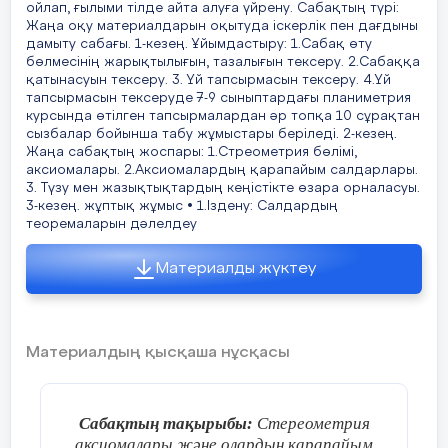
ойлап, ғылыми тілде айта алуға үйрену. Сабақтың түрі:
Жаңа оқу материалдарын оқытуда іскерлік пен дағдыны
Жоғары деңгей
Есептің шарты бойынша құры
9 слайд
дағдылары
математикалық модельдерді 
дамыту сабағы. 1-кезең. Ұйымдастыру: 1.Сабақ өту
бөлмесінің жарықтылығын, тазалығын тексеру. 2.Сабаққа
Есептер шығару
(талдау, жинақтау,
Есеп шығару кезінде қолдан
қатынасуын тексеру. 3. Үй тапсырмасын тексеру. 4.Үй
бағалау)
математикалық әдісті талдау,
тапсырмасын тексеруде 7-9 сыныптардағы планиметрия
10 слайд
курсында өтілген тапсырмалардан әр топқа 10 сұрақтан
Түзу мен жазықтықтың перпендикулярлығы
Есепті шешу кезіндегі дәлел
сызбалар бойынша табу жұмыстары беріледі. 2-кезең.
А) үшбұ
Анықтама
теоремалардың көмегімен си
Жаңа сабақтың жоспары: 1.Стреометрия бөлімі,
медианасын:_________________________
аксиомалары. 2.Аксиомалардың қарапайым салдарлары.
11 слайд
Табылған нәтижелерді бағал
3. Түзу мен жазықтықтардың кеңістікте өзара орналасуы.
дұрыстығын тексеру.
B)үшбұрыш
3-кезең. жұптық жұмыс • 1.Іздену: Салдардың
12 слайд
теоремаларын дәлелдеу
биссектрисасын:______________________
Векторды екі коллинеар еме
Теориялық бөлім:
бойынша жіктеу;
Материалды жүктеу
C) үшбұрыш биіктігін:________________
13 слайд
Екі нүктенің арақашықтығын 
Есептерді векторлық әдіспен
14 слайд
Векторды есептер шығаруда 
Синустар және косинустар 
Қайта еске түсірейік
Материалдың қысқаша нұсқасы
;
үшбұрыштарды шешуде және
2
есептерді шығаруда қолдану;
15 слайд
Егер координаталар басы О(0
Тоқсандарға ойлау
Есептер шығару
нүктесіне дейінгі қашықтықты 
Сабақтың тақырыбы:
Стереометрия
аксиомалары және олардың қарапайым
16 слайд
Суреттегі берілгендерд