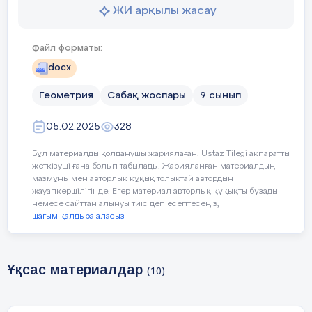
– іштей с
ЖИ арқылы жасау
көпбұрышт
Файл форматы:
docx
Сабақтың мақсаты:
Үшбұрышта
шатаспай 
Геометрия
Сабақ жоспары
9 сынып
05.02.2025
328
Бұл материалды қолданушы жариялаған. Ustaz Tilegi ақпаратты
жеткізуші ғана болып табылады. Жарияланған материалдың
Уақыты
Кезең дері
Педагогтің
мазмұны мен авторлық құқық толықтай автордың
жауапкершілігінде. Егер материал авторлық құқықты бұзады
немесе сайттан алынуы тиіс деп есептесеңіз,
шағым қалдыра аласыз
5 минут
Ұйымдастыру
Сәлеметсіздерме!
Бүгін,
Іштей сызылған үшбұрыш пе
тақырыб
көпбұрыштың аудандары
Ұқсас материалдар
(10)
Бүгінгі сабақта меңгеретініңіз: