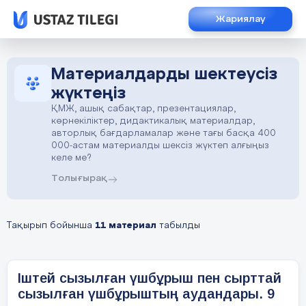
Жариялау
Материалдарды шектеусіз
жүктеңіз
ҚМЖ, ашық сабақтар, презентациялар,
көрнекіліктер, дидактикалық материалдар,
авторлық бағдарламалар және тағы басқа 400
000-астам материалды шексіз жүктеп алғыңыз
келе ме?
Толығырақ
Тақырып бойынша
11 материал
табылды
Іштей сызылған үшбұрыш пен сырттай
сызылған үшбұрыштың аудандары. 9