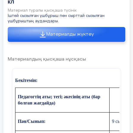
кл
Материал туралы қысқаша түсінік
Іштей сызылған үшбұрыш пен сырттай сызылған
үшбұрыштың аудандары.
Материалды жүктеу
Материалдың қысқаша нұсқасы
Бекітемін:
Педагогтің аты; тегі; әкесінің аты (бар
болған жағдайда)
Пән/Сынып:
9
сынып