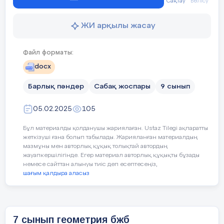
Сақтау
Бөлісу
көпбұрышт
ЖИ арқылы жасау
Сабақтың мақсаты:
Үшбұрышта
Файл форматы:
шатаспай 
docx
Барлық пәндер
Сабақ жоспары
9 сынып
05.02.2025
105
1-тапсырма.
Көпбұрыштың пер
Уақыты
Кезең дері
Педагогтің
сызылған көпбұрыштың ауданы
Бұл материалды қолданушы жариялаған. Ustaz Tilegi ақпаратты
табыңдар.
жеткізуші ғана болып табылады. Жарияланған материалдың
мазмұны мен авторлық құқық толықтай автордың
5 минут
Ұйымдастыру
Сәлеметсіздерме!
2- тапсырма.
жауапкершілігінде. Егер материал авторлық құқықты бұзады
немесе сайттан алынуы тиіс деп есептесеңіз,
Бүгін,
Іштей сызылған үшбұрыш пе
Үшбұрыштың қабырғалары 5, 5
шағым қалдыра аласыз
тақырыб
көпбұрыштың аудандары
радуисын табыңдар.
Бүгінгі сабақта меңгеретініңіз:
3- тапсырма.
-шеңберге іштей сызылған
7 сынып геометрия бжб
Тік бұрышты үшбұрыштың катет