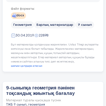
.........................................................................
Файл форматы:
docx
Геометрия
Барлық материалдар
7 сынып
30.04.2019
22878
Бұл материалды қолданушы жариялаған. Ustaz Tilegi ақпаратты
1-тапсырма.
Көпбұрыштың пер
жеткізуші ғана болып табылады. Жарияланған материалдың
сызылған көпбұрыштың ауданы
мазмұны мен авторлық құқық толықтай автордың
табыңдар.
жауапкершілігінде. Егер материал авторлық құқықты бұзады
немесе сайттан алынуы тиіс деп есептесеңіз,
шағым қалдыра аласыз
2- тапсырма.
Үшбұрыштың қабырғалары 5, 5
радуисын табыңдар.
9-сыныпқа геометрия пәнінен
3- тапсырма.
тоқсандық жиынтық бағалау
Тік бұрышты үшбұрыштың катет
Материал туралы қысқаша түсінік
ТЖБ 9 сынып, геометрия
шеңбердің радуисын табыңдар.