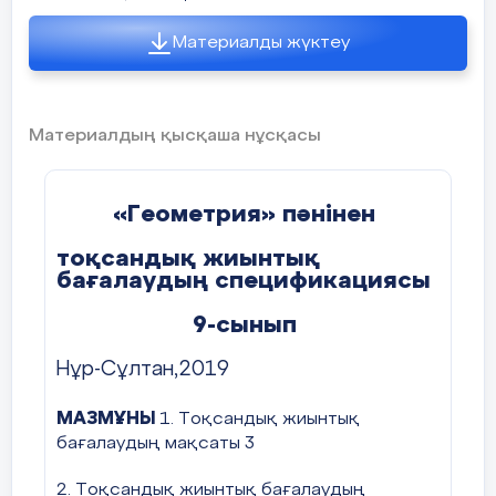
Материалды жүктеу
Жеке жұмыс:
Радиусы 3 дм шеңберге
сы
2
60 дм
. Көпбұрыштың пер
Материалдың қысқаша нұсқасы
«Геометрия» пәнінен
2018-2019 оқу жылы
тоқсандық жиынтық
бағалаудың спецификациясы
Геометрияның алғашқы мәліметтері» бөлімі
9-сынып
бойынша жиынтық бағалау. ЖБ№1
Нұр-Сұлтан,2019
І нұсқа
МАЗМҰНЫ
1. Тоқсандық жиынтық
№
тапсырма
бағалаудың мақсаты 3
Бүгінгі сабақта:
5 минут
2. Тоқсандық жиынтық бағалаудың