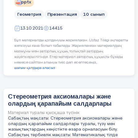
Сабақтың
pptx
яғни түзу мен жазықтықтың бір ғана ортақ нүктесі
Интерактивті тақтада берілге
бар; • Түзу мен жазықтық қиылыспайды.
ортасы
анықтама беріп өтеді.
«Үшбұрыштар» бөлімі бойынша
Геометрия
Презентация
10 сынып
дөңгелектегі кесінділер
жиынтық бағалау.
пропорционалдылығы ту
Координата
теоремаларды;
13.10.2021
14415
4 слайд
І нұсқа
Ара қашықтық
шеңберге іштей және сы
Бұл материалды қолданушы жариялаған. Ustaz Tilegi ақпаратты
төртбұрыштардың қасиет
жеткізуші ғана болып табылады. Жарияланған материалдың
белгілерін;
№
тапсырма
Нүкте
мазмұны мен авторлық құқық толықтай автордың
жауапкершілігінде. Егер материал авторлық құқықты бұзады
дұрыс көпбұрышқа іштей
немесе сайттан алынуы тиіс деп есептесеңіз,
Абсцисса осі
сызылған шеңберлердің
Суретті пайдаланып, АВС үш
1
арасындағы байланысты,
шағым қалдыра аласыз
5 слайд
төмендегілерді көрсетіңіз:
көпбұрыштың қабырғалар
Осы сөздерге анықтама беру 
ауданын және оған іште
тақырыбымен таныстырамын 
сызылған шеңберлердің
байланыстыратын форму
мақсат қоямыз.
Түзу мен жазықтықтың параллельдік белгілері
медианаларының қасиетт
Стереометрия аксиомалары және
Анықтама .
көрбұрыштардың симмет
олардың қарапайым салдарлары
6 слайд
симметрия, параллель к
Материал туралы қысқаша түсінік
Жаңа сабақты меңгерту үшін
кезінде фигуралардың б
Сабақтың мақсаты: Стереометрия аксиомалары және
жазықтықта түрлендіруд
әдісін қолданамын.
7 слайд
есептер шығаруды, дұры
олардың қарапайым салдарлары туралы, түзу мен
салуды.
жазықтықтардың кеңістікте өзара орналасуын білу.
Сабақтың тәрбиелік мақсаты: Математикалық тілде
8 слайд