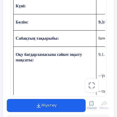
Күні:
Бөлім:
9.3А Үш
Сабақтың тақырыбы:
Іштей сызы
Оқу бағдарламасына сәйкес оқыту
9.1.3.8 і
мақсаты:
– үшбұры
– сырттай
мұндағы
Жүктеу
Сақтау
Бөлісу