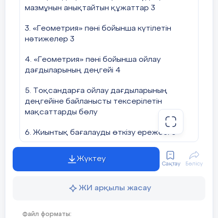
1
Суреттегі барлық сәул
мазмұнын анықтайтын құжаттар 3
-шеңберге іштей сызылған
3. «Геометрия» пәні бойынша күтілетін
шеңберге іштей сызылған
-
нәтижелер 3
есептер шығаруда қолдану.
4. «Геометрия» пәні бойынша ойлау
Кері байланыс: «Басбармақ»
дағдыларының деңгейі 4
Суреттегі барлық кесін
жазыңыз:
Рефлексия:
5. Тоқсандарға ойлау дағдыларының
____________________
деңгейіне байланысты тексерілетін
- нені білдім, нені үйрендім
мақсаттарды бөлу
- нені толық түсінбедім
6. Жиынтық бағалауды өткізу ережесі 6
1-сурет
- немен жұмысты жалғастыру қ
Суреттегі барлық түзу
7. Модерация және балл қою 6
Жүктеу
Сақтау
Бөлісу
Үйге тапсырма. №11, №12.
1-ТОҚСАН БОЙЫНША ЖИЫНТЫҚ
БАҒАЛАУ СПЕЦИФИКАЦИЯСЫ 7
ЖИ арқылы жасау
2-ТОҚСАН БОЙЫНША ЖИЫНТЫҚ
Файл форматы:
БАҒАЛАУ СПЕЦИФИКАЦИЯСЫ 11