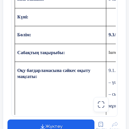
Күні:
Бөлім:
9.3А Үш
Сабақтың тақырыбы:
Іштей сызы
Оқу бағдарламасына сәйкес оқыту
9.1.3.8 і
мақсаты:
– үшбұры
20
Бекіту
– сырттай
тапсырмасы
минут
мұндағы
– іштей с
Жүктеу