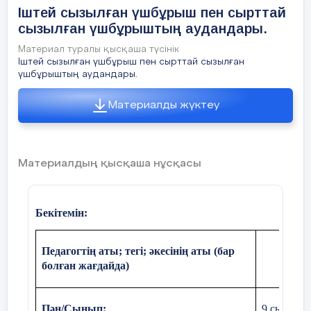
-шеңберге іштей сызылған
Іштей сызылған үшбұрыш пен сырттай
формуласы.
сызылған үшбұрыштың аудандары.
Материал туралы қысқаша түсінік
шеңберге іштей сызылған
-
Іштей сызылған үшбұрыш пен сырттай сызылған
формуласын есептер шығар
үшбұрыштың аудандары.
Үйге тапсырмасын тексеру.
Өт
Материалды жүктеу
тексеру
Материалдың қысқаша нұсқасы
Бағалау
: Ауызша бағалау.
Бекітемін:
15мин
Жаңа сабақ
Педагогтің аты; тегі; әкесінің аты (бар
болған жағдайда)
Пән/Сынып:
9
сынып