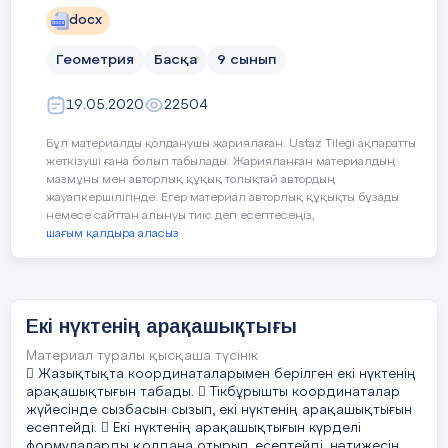
docx
2
Суретте BN=4,5см және болса, 
3-ТОҚСАН БОЙЫНША ЖИЫНТЫҚ
табыңыз.
БАҒАЛАУ СПЕЦИФИКАЦИЯСЫ 17
Геометрия
Басқа
9 сынып
4-ТОҚСАН БОЙЫНША ЖИЫНТЫҚ
19.05.2020
22504
БАҒАЛАУ СПЕЦИФИКАЦИЯСЫ 23
Бұл материалды қолданушы жариялаған. Ustaz Tilegi ақпаратты
жеткізуші ғана болып табылады. Жарияланған материалдың
мазмұны мен авторлық құқық толықтай автордың
жауапкершілігінде. Егер материал авторлық құқықты бұзады
5
немесе сайттан алынуы тиіс деп есептесеңіз,
шағым қалдыра аласыз
1.
Тоқсандық жиынтық бағалаудың мақсаты
3
Тоқсандық жиынтық бағалаудың мақсаты
білім алушылардың тоқсан барысында
меңгерген білім, білік және дағдыларын
Екі нүктенің арақашықтығы
анықтауға бағытталған.
0
А) сурет
бойынша белгісіз х айныма
46
Материал туралы қысқаша түсінік
Жиынтық бағалау күтілетін нәтижелер
және
бұрышының мәнін табыңыз.
 Жазықтықта координаталарымен берілген екі нүктенің
жетістігін және тоқсанға жоспарланған оқу
мақсаттарына жеткендігін тексереді.
арақашықтығын табады.  Тікбұрышты координаталар
жүйесінде сызбасын сызып, екі нүктенің арақашықтығын
есептейді.  Екі нүктенің арақашықтығын күрделі
формулаларды қолдана отырып, есептейді, нәтижесін