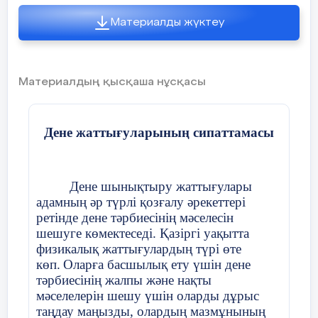
Материалды жүктеу
кері бұрылу,
орынында
қадам басу.
Материалдың қысқаша нұсқасы
Жүру
жаттығулары:
Дене жаттығуларының сипаттамасы
-аяқтың ұшымен
жүру
Дене шынықтыру жаттығулары
-өкшемен жүру
адамның әр түрлі қозғалу әрекеттері
ретінде дене тәрбиесінің мәселесін
-аяқтың ішімен
шешуге көмектеседі. Қазіргі уақытта
жүру
физикалық жаттығулардың түрі өте
көп.
Оларға басшылық ету үшін дене
-аяқтың сыртымен
тәрбиесінің жалпы және нақты
жүру
мәселелерін шешу үшін оларды дұрыс
-жартылай отырып
таңдау маңызды, олардың мазмұнының