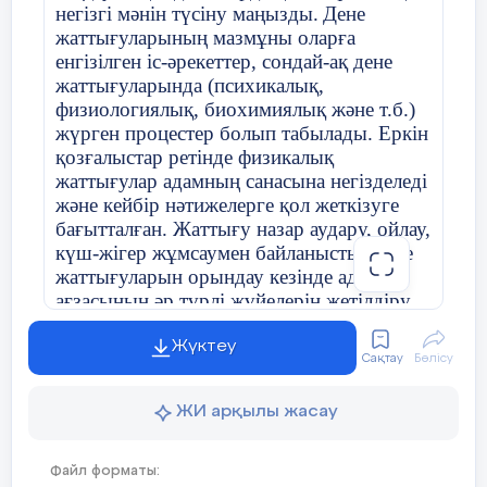
жүру
негізгі мәнін түсіну маңызды.
Дене
жаттығуларының мазмұны оларға
-толық отырып
енгізілген іс-әрекеттер, сондай-ақ дене
жүру
жаттығуларында (психикалық,
физиологиялық, биохимиялық және т.б.)
жүрген процестер болып табылады. Еркін
Жүгіру
қозғалыстар ретінде физикалық
жаттығулары:
жаттығулар адамның санасына негізделеді
және кейбір нәтижелерге қол жеткізуге
-жеңіл баяу жүгіру
бағытталған. Жаттығу назар аудару, ойлау,
-оң қырымен жүгіру
күш-жігер жұмсаумен байланысты.
Дене
жаттығуларын орындау кезінде адам
-сол қырымен
ағзасының әр түрлі жүйелерін жетілдіру
жүгіру
және жақсарту функционалдық өзгерістер
орын алады.
Жүктеу
-тізені көтеріп
Сақтау
Бөлісу
жүгіру
Нұсқаушыға физикалық жаттығуларды
ЖИ арқылы жасау
дене тәрбиесінің білім беру және
-аяқты артқа
тәрбиелік мәселелерін шешуге арналған
сермей жүгіру
құрал ретінде қарау (моториканы,
Файл форматы: