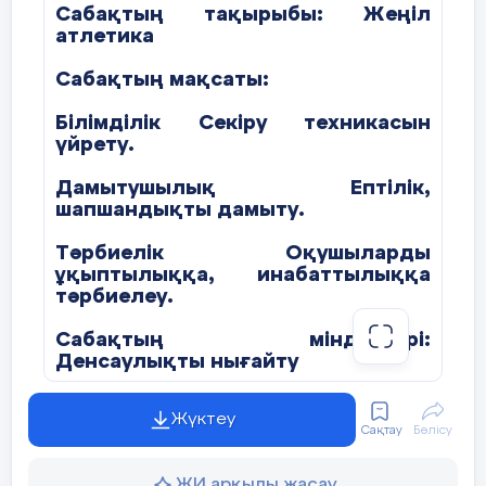
Сабақтың тақырыбы: Жеңіл
атлетика
Сабақтың мақсаты:
Білімділік Секіру техникасын
үйрету.
Дамытушылық Ептілік,
шапшандықты дамыту.
Тәрбиелік Оқушыларды
ұқыптылыққа, инабаттылыққа
тәрбиелеу.
Сабақтың міндеттері:
Денсаулықты нығайту
Сабақ түрі: Жаңа сабақ
Жүктеу
Сақтау
Бөлісу
Өтетін орны: Спорт алаңы
ЖИ арқылы жасау