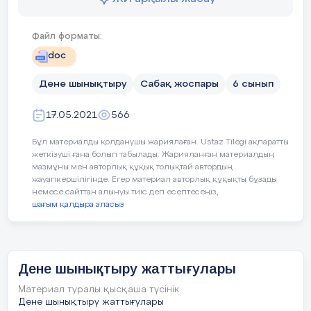
Керекті құрал-жабдықтар:
ысқыруық
Файл форматы:
doc
Сабақ бөлімі
Сабақтың қысқаша
мазмұны
Дене шынықтыру
Сабақ жоспары
6 сынып
Кіріспе
17.05.2021
566
Сапқа тұрғызу.
бөлім
Баяндама бақылау,
Бұл материалды қолданушы жариялаған. Ustaz Tilegi ақпаратты
сәлемдесу.
жеткізуші ғана болып табылады. Жарияланған материалдың
мазмұны мен авторлық құқық толықтай автордың
Сабақтың міндетін
жауапкершілігінде. Егер материал авторлық құқықты бұзады
немесе сайттан алынуы тиіс деп есептесеңіз,
хабарлау.
шағым қалдыра аласыз
Саптық
жаттығулар:
Дене шынықтыру жаттығулары
Оңға,
Материал туралы қысқаша түсінік
Дене шынықтыру жаттығулары
солға,