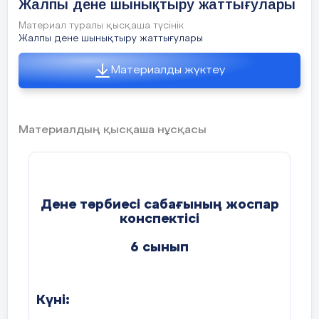
Жалпы дене шынықтыру жаттығулары
Материал туралы қысқаша түсінік
Жалпы дене шынықтыру жаттығулары
Материалды жүктеу
Материалдың қысқаша нұсқасы
Дене тәрбиесі сабағының жоспар
конспектісі
6 сынып
Күні: