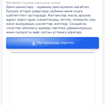
Материал туралы қысқаша түсінік
Дене шынықтыру – адамның денсаулығын нығайтып,
бұлшық еттерін дамытады, еңбекке және оқуға
қабілеттілікті арттырады. Жаттығулар жасау арқылы
дұрыс жүріс-тұрыс қалыптасады, ептілік, төзімділік, күш
және жылдамдық қасиеттері жетіледі. Сондай-ақ
спортпен айналысу адамды тәртіпке, ұйымшылдыққа
және салауатты өмір салтын ұстануға үйретеді.
Материалды жүктеу