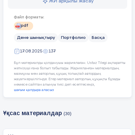
ЖИ арқылы жасау
Файл форматы:
pdf
Дене шынықтыру
Портфолио
Басқа
17.08.2025
137
Бұл материалды қолданушы жариялаған. Ustaz Tilegi ақпаратты
жеткізуші ғана болып табылады. Жарияланған материалдың
мазмұны мен авторлық құқық толықтай автордың
жауапкершілігінде. Егер материал авторлық құқықты бұзады
немесе сайттан алынуы тиіс деп есептесеңіз,
шағым қалдыра аласыз
Ұқсас материалдар
(30)