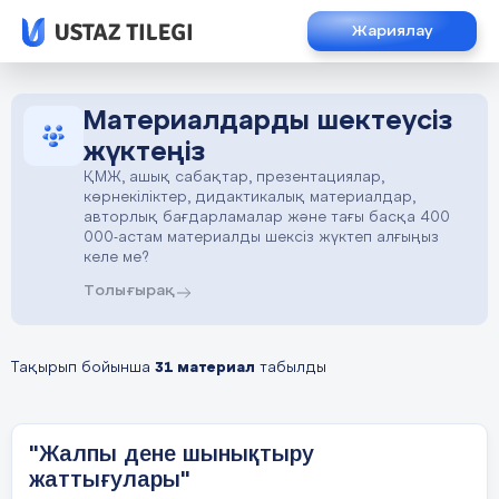
Жариялау
Материалдарды шектеусіз
жүктеңіз
ҚМЖ, ашық сабақтар, презентациялар,
көрнекіліктер, дидактикалық материалдар,
авторлық бағдарламалар және тағы басқа 400
000-астам материалды шексіз жүктеп алғыңыз
келе ме?
Толығырақ
Тақырып бойынша
31 материал
табылды
"Жалпы дене шынықтыру
жаттығулары"