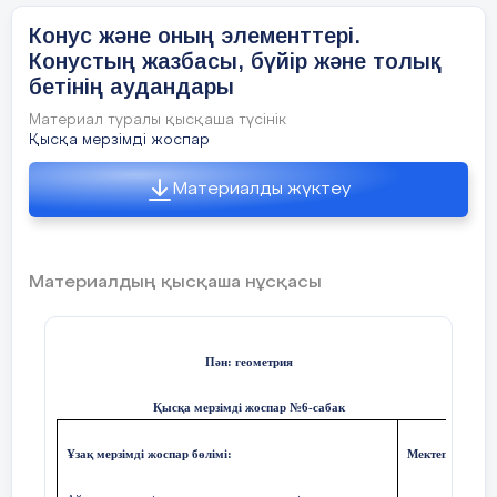
2
R
=36
Конус және оның элементтері.
Конустың жазбасы, бүйір және толық
R=6
бетінің аудандары
2
S
=
π
RL=
π
*6*18=108
π
см
Материал туралы қысқаша түсінік
бүйір
Қысқа мерзімді жоспар
2
S
= πR(L +R)= π*6*(18+6)=144 π см
толық
Материалды жүктеу
2
№
Материалдың қысқаша нұсқасы
1.
Пән: геометрия
2. H=8cм, R=6см
Қысқа мерзімді жоспар №
6
-сабак
2
2
2
L
=8
+6
; L=10см
Ұзақ мерзімді жоспар бөлімі:
Мектеп:
№111