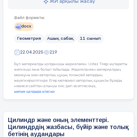
ЖИ арқылы жасау
Сабақтың мақсаты
Цилиндрдің бүйір
Оқушылар дәптерлеріне конустың сызбасын салады. Оның
элементтерін көрсетеді және анықтамаларын жазып алады.
Файл форматы:
(саралауға көңіл бөлу керек)
docx
Конустың қималарын дәптерлеріне салады.
Геометрия
Ашық сабақ
11 сынып
Сабақтың барысы
Өтілген тақырыпты бекіту мақсатында
деңгей
22.04.2025
219
түрлі практикалық
тапсырмалар арқылы өзіндік ж
Сабақтыңкезеңі/
Педагогтіңәрекеті
қамтамасыз ету.
Бұл материалды қолданушы жариялаған. Ustaz Tilegi ақпаратты
жеткізуші ғана болып табылады. Жарияланған материалдың
уақыт
мазмұны мен авторлық құқық толықтай автордың
Формативті бағалау:
жауапкершілігінде. Егер материал авторлық құқықты бұзады
немесе сайттан алынуы тиіс деп есептесеңіз,
Мұғалім өтілген жаңа материялға қатысты тапсы
1-кезең:
Амандасу ,білім алушылардың зейіні
шағым қалдыра аласыз
ФБ арқылы орындауды ұсынады.
Сабақтың басы:
шоғырландыру
Ұйымдас
ОМ жету үшін, тапсырмаларды орындамастан, ал
Үй тапсырмасын тексеру
оқушылармен мұғалім бірлесе отырып б
тыру
Цилиндр және оның элементтері.
дескрипторларын құрады.
12,8-есеп
№
Цилиндрдің жазбасы, бүйір және толық
5 мин
Мысалы,
бетінің аудандары
Ой қозғау” өткен сабақты қайталау
“