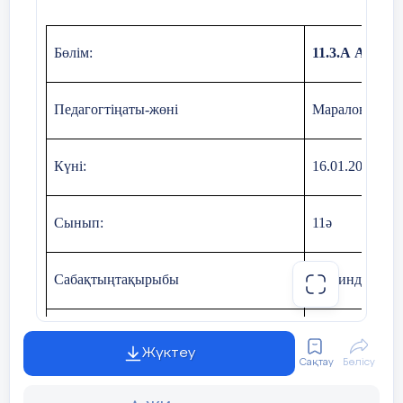
1:
2:
Бөлім:
11.3.А Айналу
Педагогтіңаты-жөні
Маралова Б
Экраннан қиық конусқа өмірде кездесетін мысалдар көрсеті
Күні:
Астана геометриясы кітабынан оқып алу.
1
6
.01.202
4
ж
Сынып:
11ә
Конустың қималарын зерттеу.
(Конустың су құйылған мөлдір пластик моделі
Сабақтыңтақырыбы
Цилиндр және 
қималарының формаларын анықтайды).
11.3.5 - айналу д
Оқу бағдарламасына сәйкес оқыту
Жүктеу
Конустың қималары экраннан көрсетіледі.
мақсаттары
Сақтау
Бөлісу
11.1.11 - көпжа