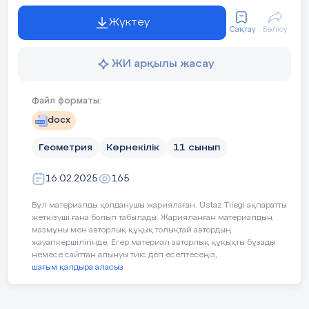
-cызбаны салады
Қорытынды:
Сабақ соңында сұрақ-жауап
ұғымдарды пысықтау. Үй т
Жүктеу
-жасаушысыны табады
Сақтау
Бөлісу
Конустың элементтері мен 
байланысты есептер шығару.
-конустың бүйір беті ауданы табады
ЖИ арқылы жасау
-жауабыны табады
Файл форматы:
docx
Геометрия
Көрнекілік
11 сынып
Есепті
Берілгені:
шығару
16.02.2025
165
2
2.S
=36
π
см
; L=1
8см
жолы:
табан
Бұл материалды қолданушы жариялаған. Ustaz Tilegi ақпаратты
Табу керек? S
=
?
S
=
?
бүйір
толық
жеткізуші ғана болып табылады. Жарияланған материалдың
мазмұны мен авторлық құқық толықтай автордың
Шешімі:
жауапкершілігінде. Егер материал авторлық құқықты бұзады
немесе сайттан алынуы тиіс деп есептесеңіз,
шағым қалдыра аласыз
2
πR
=36
π