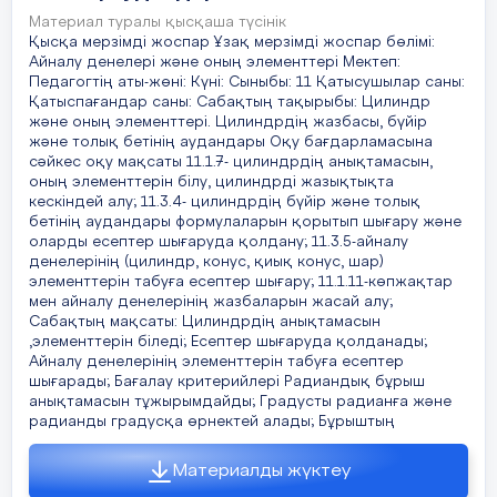
Материал туралы қысқаша түсінік
Оқушы ОМ жетеді, егер:
1.Цилиндр дегеніміз не?
Қысқа мерзімді жоспар Ұзақ мерзімді жоспар бөлімі:
Айналу денелері және оның элементтері Мектеп:
Конустың элементтерін дұрыс белгілейді
;
Педагогтің аты-жөні: Күні: Сыныбы: 11 Қатысушылар саны:
2.Цилиндр элементтері?
Қатыспағандар саны: Сабақтың тақырыбы: Цилиндр
Қиық конустың элементтерін дұрыс анықтайды
;
және оның элементтері. Цилиндрдің жазбасы, бүйір
2.Цилиндр осі дегеніміз не?
және толық бетінің аудандары Оқу бағдарламасына
Тапсырмаларды орындау барысында конус пен қиық 
сәйкес оқу мақсаты 11.1.7- цилиндрдің анықтамасын,
3. Цилиндр остік кимасы дегеніміз не?
оның элементтерін білу, цилиндрді жазықтықта
элементтерін табу үшін формулаларды дұрыс қолданад
кескіндей алу; 11.3.4- цилиндрдің бүйір және толық
4.Цилиндрдің қанша жасаушысы болады?
бетінің аудандары формулаларын қорытып шығару және
Практикалық тапсырмаларды анализ жасап, шешім
оларды есептер шығаруда қолдану; 11.3.5-айналу
табады.
денелерінің (цилиндр, конус, қиық конус, шар)
5.Цилиндр бүйір бетінің ауданы формулас
элементтерін табуға есептер шығару; 11.1.11-көпжақтар
мен айналу денелерінің жазбаларын жасай алу;
6. Цилиндр толық бетінің ауданының фор
Сабақтың мақсаты: Цилиндрдің анықтамасын
,элементтерін біледі; Есептер шығаруда қолданады;
Сабақтың
Айналу денелерінің элементтерін табуға есептер
шығарады; Бағалау критерийлері Радиандық бұрыш
соңы
Сабақтың мақсатын айқындау
анықтамасын тұжырымдайды; Градусты радианға және
радианды градусқа өрнектей алады; Бұрыштың
Оқушыларды сабақ мақсатымен таныстыр
Материалды жүктеу
Цилиндр жазбасында қандай фигуралар п