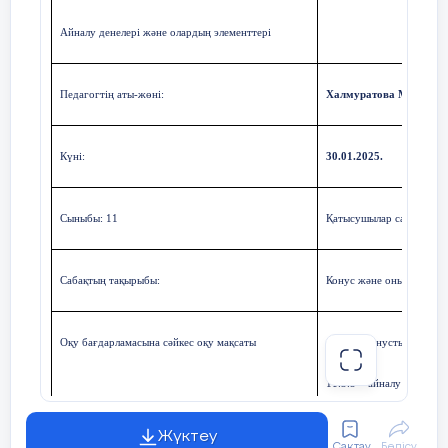
Айналу денелері және олардың элементтері
Педагогтің аты-жөні:
Халмуратова Махбуба.
Суретте радиусы
Күні:
30
.01.202
5
.
ге, ал жасаушысы
Сыныбы: 11
Қатысушылар саны: Қаты
- ге тең конустық беттің толық жазбасы бейнеленген. Он
бүйір бетінің жазбасы радиусы
Сабақтың тақырыбы:
Конус және оның элемент
- ге тең және ұзындығы
- ге тең доғаға керілген шеңбер секторы болады.
Оқу бағдарламасына сәйкес оқу мақсаты
11.1.8 - конустың анықта
Енді конустың бүйір бетінің ауданын анықтайық. Суретте
11.3.5 – айналу денелері
конустың бүйір бетінің ауданы радиусы
конус, қиық конус, шар) 
Жүктеу
- ге, ал центрлік бұрышы
Сақтау
Бөлісу