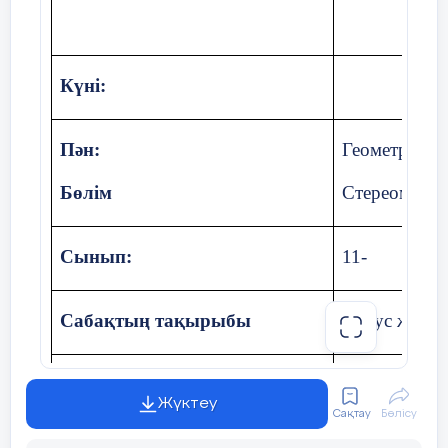
Күні:
Пән:
Геометрия
Бөлім
Стереометри
Сынып:
11-
Сабақтың тақырыбы
Конус және 
Оқу бағдарламасына сәйкес
11.1.11 - кө
Жүктеу
оқу мақсаттары:
Сақтау
Бөлісу