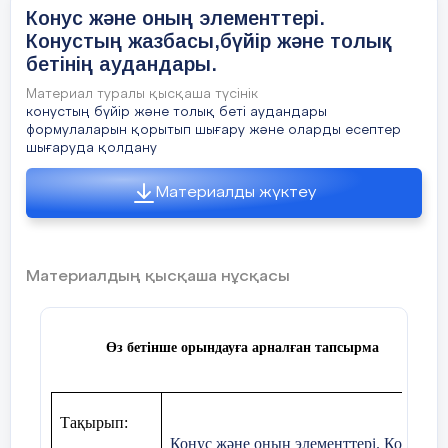
Конус және оның элементтері.
Конустың жазбасы,бүйір және толық
бетінің аудандары.
Материал туралы қысқаша түсінік
конустың бүйір және толық беті аудандары
формулаларын қорытып шығару және оларды есептер
шығаруда қолдану
Материалды жүктеу
Материалдың қысқаша нұсқасы
Жаңа сабақты
Топтық жұмыс: берілген өл
бекіту
конустың бүйір және толық бет
Конустың жазбасын салу.
Өз бетінше орындауға арналған тапсырма
Жеке жұмыс:
Әр оқушыға конусқа байла
беріледі. Кейін жұппен бі
Тақырып:
тексереді.
Конус және оның элементтері. Конусты