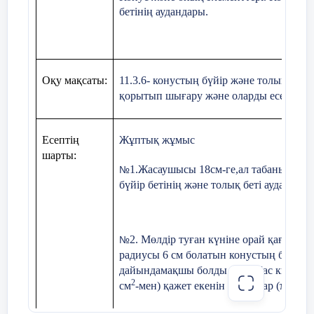
бетінің аудандары.
Оқу мақсаты:
11.3.
6
- конустың бүйір және толық беті
қорытып шығару және оларды есептер 
Есептің
Жұптық жұмыс
шарты:
1.Жасаушысы 18см-ге,ал табанының а
№
бүйір бетінің және толық беті ауданын 
2.
Мөлдір туған күніне орай қағаздан 
№
радиусы 6 см болатын конустың бүйір бет
дайындамақшы болды.Оған бас киімдерд
2
см
-мен) қажет екенін табыңдар (π≈3 де