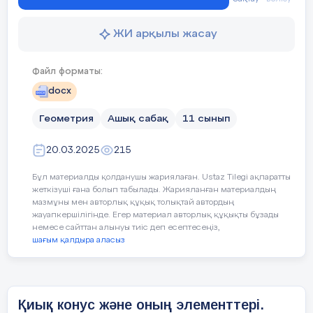
11.3.6 - конустың бүйір
- ға тең
ЖИ арқылы жасау
11.1.11 – көпжақтар мен
секторының ауданына тең екенін көреміз.
Файл форматы:
.
Сабақтың мақсаты:
- конустың анықтамасын, 
docx
доғасының ұзындығы
–
айналу денелерінің (ц
Геометрия
Ашық сабақ
11 сынып
ге тең екенін, ал екінші жағынан бұл доға ұзындығы кону
- конустың бүйір және 
20.03.2025
215
табанындағы шеңбер ұзындығына, яғни
–
көпжақтар мен айналу 
Бұл материалды қолданушы жариялаған. Ustaz Tilegi ақпаратты
- ге тең. Сонда
жеткізуші ғана болып табылады. Жарияланған материалдың
мазмұны мен авторлық құқық толықтай автордың
екені шығады.
Сабақтың барысы:
жауапкершілігінде. Егер материал авторлық құқықты бұзады
немесе сайттан алынуы тиіс деп есептесеңіз,
шағым қалдыра аласыз
Сабақ кезеңі/
Мұғалімнің іс-әрекеті
Уақыты
Осыдан
Қиық конус және оның элементтері.
Сабақтың
Ұйымдастыру кезеңі
Бастапқы