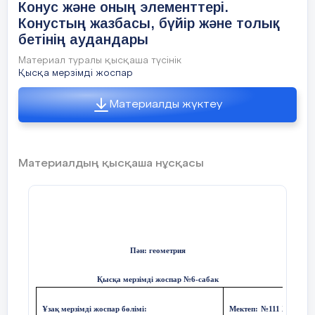
Конус және оның элементтері.
Конустың жазбасы, бүйір және толық
- оқушылармен бірге сабақ мақсаттарын/ОМ анықтап алу
бетінің аудандары
- оқушылардың «жақын даму аймағын», сабақ соңында
Материал туралы қысқаша түсінік
күтілетін нәтижелерді анықтауға
Қысқа мерзімді жоспар
көңіл бөлу қажет
Материалды жүктеу
Сабақтың ортасы
Ой түрткі
Материалдың қысқаша нұсқасы
Келесі кестені толтыруды тапсырыңыз.
ІІІ. Жаңа тақырып 15 минут
Пән: геометрия
Егер конустың бүйір бетін табанындағы шеңбер бойыме
Қысқа мерзімді жоспар №6-сабак
және қайсыбір жасаушысы бойымен қиып, алынған бетті
жазып, жазықтық бетіәне орналастырсақ, конустың беттік
Ұзақ мерзімді жоспар бөлімі:
Мектеп:
№111 ЖОББМ
жазбасын аламыз.