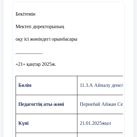
А) 30см В) 20 см
С) 40см
D
)
35см
E
)
2
Бекітемін
Мектеп директорының
ЕББҚ бар
оқушылар өзара оқу ар
оқу ісі жөніндегі орынбасары
толықтырады, сыныптағы о
көмегімен есептеу жүргізеді.
___________
«21» қаңтар 2025ж.
Талқылау сұрақтары:
Бөлім
11.3.А Айналу денелері жә
-Есептер шығаруда қандай қиындық 
Педагогтің аты-жөні
Пернебай Айжан Сериккы
-
Қандай формулалар қолдана алдың?
Күні
21.01.2025жыл
Мен білем” жеке жұмыс
“