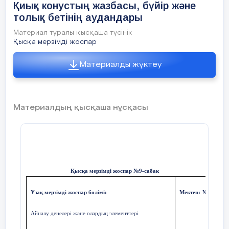
басы
Қиық конустың жазбасы, бүйір және
Сәлемдесу. Оқушылардың сабаққа қатусын
Берілген
толық бетінің аудандары
тексеру. Сабққа дайындық. Үй жұмысын тексеру.
Материал туралы қысқаша түсінік
Бүгін өтілетін сабақтың мақсаты мен күтілетін
1. Конус
Қысқа мерзімді жоспар
нәтижелермен таныстыру.
Яғни
2. Жасау
Материалды жүктеу
Ынталандыру
3.
Конуст
Ал конустың толық бетінің ауданы
4.
Конуст
Материалдың қысқаша нұсқасы
Сабақтың
.
Мұғалім оқушыларға жасаушысы бойынша
Тәжіриб
ортасы
қиылған конустың бүйір бетінің жазбасын
Диам
ұсынады
.
бола
2
Қысқа мерзімді жоспар №9-сабак
м
.
Мұна
Ұзақ мерзімді жоспар бөлімі:
Мектеп:
№ 111 Ж
мұна
Айналу денелері және олардың элементтері
мұна