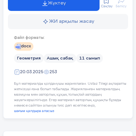
Жүктеу
Сақтау
Бөлісу
11.1.11 – көпжа
*Есепті шығарубарысында математикалық модель
құрып, интерактивті құралдар, цифрлық білім беру
ЖИ арқылы жасау
ресурстары және т. б. қолдануға болады.
Сабақтың мақсаты:
- конустың анық
Бағалау критерийлері:
Файл форматы:
–
айналу денеле
docx
Тапсырма оқу мақсатына/мақсаттарына сәйкес.
- конустың бүйі
Геометрия
Ашық сабақ
11 сынып
Есеп практикалық мазмұнды.
–
көпжақтар мен
20.03.2025
253
Есептің дұрыс шығару жолы берілген.
Бұл материалды қолданушы жариялаған. Ustaz Tilegi ақпаратты
Сабақтың барысы:
Есептің жауабы көрсетілген.
жеткізуші ғана болып табылады. Жарияланған материалдың
мазмұны мен авторлық құқық толықтай автордың
Сабақ кезеңі/
Мұғалімнің іс-әрекеті
Есепті сабақта пайдалану бойынша әдістемелік
жауапкершілігінде. Егер материал авторлық құқықты бұзады
Уақыты
ұсыныс берілген.
немесе сайттан алынуы тиіс деп есептесеңіз,
шағым қалдыра аласыз
Сабақтың басы
. Ұйымдастыру кезеңі
- оқушылардың зейінін шоғырландыруға
Оқ