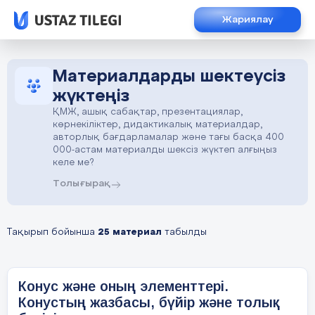
Жариялау
Материалдарды шектеусіз
жүктеңіз
ҚМЖ, ашық сабақтар, презентациялар,
көрнекіліктер, дидактикалық материалдар,
авторлық бағдарламалар және тағы басқа 400
000-астам материалды шексіз жүктеп алғыңыз
келе ме?
Толығырақ
Тақырып бойынша
25 материал
табылды
Конус және оның элементтері.
Конустың жазбасы, бүйір және толық