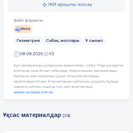
ЖИ арқылы жасау
Файл форматы:
Сабақтың
Педагогтің әрекеті
docx
кезеңі/
уақыты:
Геометрия
Сабақ жоспары
9 сынып
08.08.2025
93
Ұйымдастыру
Амандасу, сабақтың мақсатыме
кезеңі:
«Миға шабуыл»: «Конус дегені
Бұл материалды қолданушы жариялаған. Ustaz Tilegi ақпаратты
жеткізуші ғана болып табылады. Жарияланған материалдың
«Конустың қандай элементтері
мазмұны мен авторлық құқық толықтай автордың
қою
жауапкершілігінде. Егер материал авторлық құқықты бұзады
немесе сайттан алынуы тиіс деп есептесеңіз,
шағым қалдыра аласыз
Жаңа сабақты
Конус ұғымы және элементтері
бекіту:
(табаны, төбесі, жасаушысы, би
Ұқсас материалдар
(24)
Конустың жазбасын көрсету. 
таныстыру: