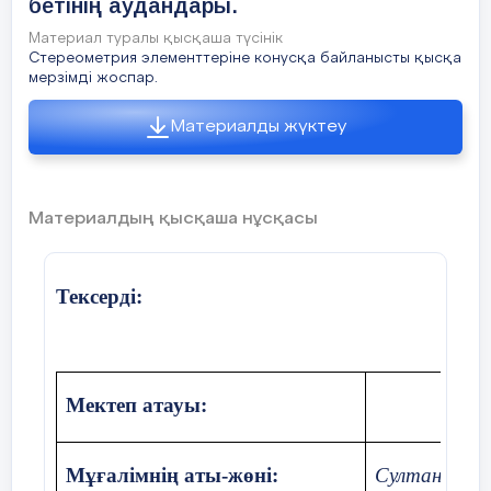
бетінің аудандары.
Материал туралы қысқаша түсінік
Стереометрия элементтеріне конусқа байланысты қысқа
мерзімді жоспар.
Материалды жүктеу
Материалдың қысқаша нұсқасы
Тексерді:
Мектеп атауы:
Мұғалімнің аты-жөні:
Султанниязо