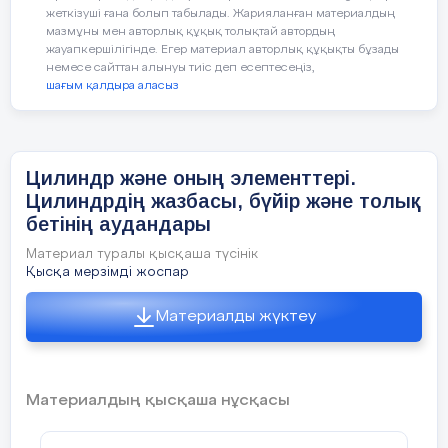
-оқу тапсырмасын орындау
жеткізуші ғана болып табылады. Жарияланған материалдың
мазмұны мен авторлық құқық толықтай автордың
-берілген ортақ іс
үшін ұжы
жауапкершілігінде. Егер материал авторлық құқықты бұзады
немесе сайттан алынуы тиіс деп есептесеңіз,
-басқаға көмектесуге, мейі
шағым қалдыра аласыз
тапсырма: Функционалдық сауат
Сабақ ба
тапсырмасы
Цилиндр және оның элементтері.
Цилиндрдің жазбасы, бүйір және толық
Уақыты/
Педагогтің әрекеті
Оқушы
бетінің аудандары
әрекет
Дәулет” сауда үйінің өлшемдері рад
“
кезеңдері
Материал туралы қысқаша түсінік
биіктігі 20м бетін әйнекпен айналды
Қысқа мерзімді жоспар
керек. Кестеде әйнектің бағасы көрсе
арзан тапсырыс қанша теңге болады?
Сабақтың
Ұйымдастыру кезеңі
Оқушылар п
Материалды жүктеу
басы
пен қалам а
-оқушылармен амандасу;
сурет салад
2 минут
ферма
Әйнек бағасы
Жеткі
-түгелдеу
Материалдың қысқаша нұсқасы
1м2 үшін
-психологиялық ахуал тудыру