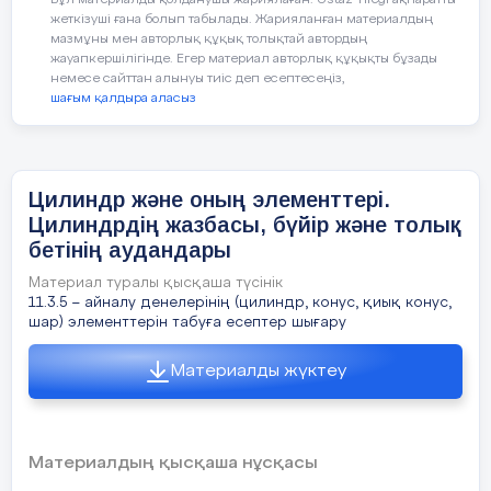
Бұл материалды қолданушы жариялаған. Ustaz Tilegi ақпаратты
жеткізуші ғана болып табылады. Жарияланған материалдың
D)
мазмұны мен авторлық құқық толықтай автордың
жауапкершілігінде. Егер материал авторлық құқықты бұзады
немесе сайттан алынуы тиіс деп есептесеңіз,
E)
шағым қалдыра аласыз
3. Цистернаны вертикаль бағытта
орналастырғандағы су бетінің ауданы
Цилиндр және оның элементтері.
Цилиндрдің жазбасы, бүйір және толық
А)
бетінің аудандары
В)
Материал туралы қысқаша түсінік
11.3.5 – айналу денелерінің (цилиндр, конус, қиық конус,
С)
шар) элементтерін табуға есептер шығару
D
)
Материалды жүктеу
E)
Материалдың қысқаша нұсқасы
Цилиндрдің толық бетінің ауданы