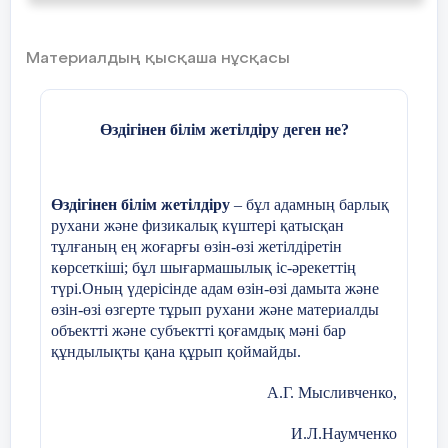
байқауының І орын иегері, республикалық
«Бақытты елдің ұрпағы» атты
байқауының І орын иегері, аудандық
Материалдың қысқаша нұсқасы
«Бала дауысы -2021» байқауының ІІ орын
Коучинг-сессияның өту
иегері, биылғы вокал мамандығының
Y
Көркемдік-
1.«Ұстазға құрмет»
түлегі –
техникалық
Абдулмажит Нұрхаттың
Өздігінен білім жетілдіру деген не?
бағыттағы жұмыстар
орындауында М.Магомаев
Коучинг
Уақыты-
Коуч пен коучин
«Бухенвальдский набат» .
Жетекшісі
сабағының өтілу
2.«Шеберлер»
Меңдіғалиева Жансая. Сүйемелдеуші
40-45 мин
кезеңдері
Өздігінен білім жетілдіру
– бұл адамның барлық
Шыршықбаев Мағжан.
рухани және физикалық күштері қатысқан
тұлғаның ең жоғарғы өзін-өзі жетілдіретін
көрсеткіші; бұл шығармашылық іс-әрекеттің
Сәлемдесу
2 мин
Мектептің жаны – мұ
түрі.Оның үдерісінде адам өзін-өзі дамыта және
сондай болмақшы. Яғн
өзін-өзі өзгерте тұрып рухани және материалды
объектті және субъектті қоғамдық мәні бар
мектептен балалар к
құндылықты қана құрып қоймайды.
болған соң, ең әуелі 
Қараша
методикадан хабардар
Заманауи биге назар аударайық,
Инара:
А.Г. Мысливченко,
Ахмет Байтұрсыно
р/
Жұмыс бағыты
Жұмыс мазмұны
Бишілерге құрметпен қол соғайық.
И.Л.Наумченко
с