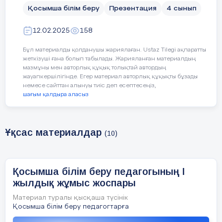
Қосымша білім беру
Презентация
4 сынып
12.02.2025
158
Бұл материалды қолданушы жариялаған. Ustaz Tilegi ақпаратты
жеткізуші ғана болып табылады. Жарияланған материалдың
мазмұны мен авторлық құқық толықтай автордың
жауапкершілігінде. Егер материал авторлық құқықты бұзады
немесе сайттан алынуы тиіс деп есептесеңіз,
шағым қалдыра аласыз
Ұқсас материалдар
(10)
Қосымша білім беру педагогының І
жылдық жұмыс жоспары
Материал туралы қысқаша түсінік
Қосымша білім беру педагогтарға