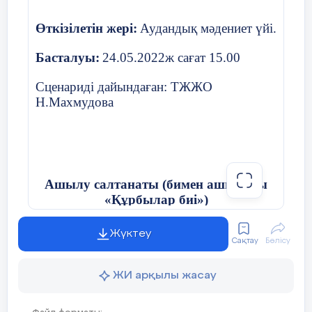
жүйесін қамтамасыз ету.
Өткізілетін жері:
Аудандық мәдениет үйі.
Қосымша білім беру
мекемелерімен
Басталуы:
24.05.2022ж сағат 15.00
байланысты нығайту.
Сценариді дайындаған: ТЖЖО
Тұлғаның жан-жақты
Н.Махмудова
қалыптасуына және өзін-
өзі табысты
ұстанымдарға бағыттай
алуға қажетті жағдай
жасау.
Ашылу салтанаты (бимен ашылады
Қоғамдық өмірде икемді
«Құрбылар биі»)
тұлғалық және кәсіби
сапаларға ие тұлға
қалыптастыру.
Жүктеу
Сақтау
Бөлісу
Ортаға жүргізушілер шығады
ЖИ арқылы жасау
(фон)
Өзектілігі:
Нұрлыбек:
Ассалаумағалейкум