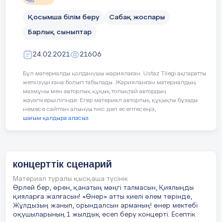
Қосымша білім беру
Сабақ жоспары
Барлық сыныптар
24.02.2021
21606
Шалқар қаласы
Бұл материалды қолданушы жариялаған. Ustaz Tilegi ақпаратты
2020-2021 оқу жылы
жеткізуші ғана болып табылады. Жарияланған материалдың
мазмұны мен авторлық құқық толықтай автордың
жауапкершілігінде. Егер материал авторлық құқықты бұзады
немесе сайттан алынуы тиіс деп есептесеңіз,
шағым қалдыра аласыз
концерттік сценарий
Мақсаты:
Материал туралы қысқаша түсінік
Қосымша білім беру
Өрлей бер, өрен, қанатың мәңгі талмасын, Қиялыңды
арқылы білім
қияларға жалғасын! «Өнер» атты киелі әлем төрінде,
Жұлдызың жанып, орындалсын арманың! өнер мектебі
алушылардың сабақтан
оқушыларының 1 жылдық есеп беру концерті. Есептік
тыс уақыттарда