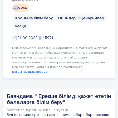
Файл форматы:
қадірменді ауыл тұрғындары және
docx
Қосымша білім беру
көрермен қауым!
арқылы тұлғаның білім
Қосымша білім беру
Ойындар, Сценарийлер
алу икемін арттыруға,
Инара:
Армысыздар құрметті ата-аналар
өзін-өзі тәрбиелеудің
Басқа
мен бүлдіршіндер!
ғылыми деңгейін
ұйымдастыруға,танымдық
21.00.2022
15971
белсенділігі мен еңбекке
Нұрлыбек:
Тағылымды тәрбие – бала
көзқарасын, қарым-
Бұл материалды қолданушы жариялаған. Ustaz Tilegi ақпаратты
болашағының іргетасы. Қазақтың көптеген
қатынас арқылы өмір
жеткізуші ғана болып табылады. Жарияланған материалдың
мазмұны мен авторлық құқық толықтай автордың
қарадо­малақ балалары әлемдік деңгейде ел
сүру икемділігін,
жауапкершілігінде. Егер материал авторлық құқықты бұзады
мерейін асырып жүргендері сөзсіз.
мінездегі ерекшеліктері
немесе сайттан алынуы тиіс деп есептесеңіз,
Қарапайым ауылдан шыққан талай баланың
мен ішкі мүмкіндіктерін
шағым қалдыра аласыз
жұлдызы жанып, қабілетімен дарындылар
ескеру арқылы жеке
қатарына қосылуда. Сондай-ақ, биылғы барыс
тұлға қалыптастыру.
жылында ел ертеңі – өскелең ұрпақты
қолдауға айрықша көңіл бө­лу мақсатында
Баяндама " Ерекше білімді қажет ететін
мемлекет басшысы Қасым-Жомарт Тоқаев
балаларға білім беру"
«2022 жыл – Балалар жылы» деп атады.
Материал туралы қысқаша түсінік
Инара:
Ия, Нұрлыбек ағай биыл балалар
Бұл материал ерекше туылған немесе бара-бара ерекше