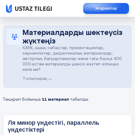
Жариялау
Материалдарды шектеусіз
жүктеңіз
ҚМЖ, ашық сабақтар, презентациялар,
көрнекіліктер, дидактикалық материалдар,
авторлық бағдарламалар және тағы басқа 400
000-астам материалды шексіз жүктеп алғыңыз
келе ме?
Толығырақ
Тақырып бойынша
11 материал
табылды
Ля минор үндестігі, параллель
үндестіктері