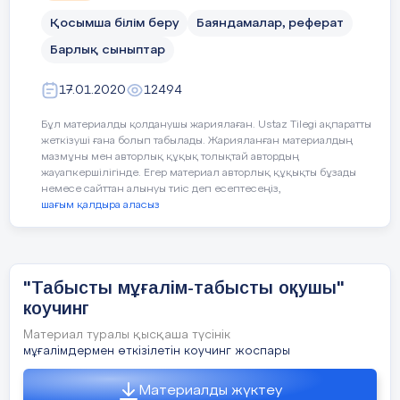
Жалпы Құрық балалар өнер мектебіндегі
2. «Мемлекеттік тіл-менің
білім алушы 599 оқушыға – 16 жоғары
Қосымша білім беру
Баяндамалар, реферат
тілім»
білімді, - 11 арнаулы орта білімді ұстаздар
Барлық сыныптар
дәріс беруде. Және де биылғы оқу
жылында домбыра, жыр-терме, баян,
17.01.2020
12494
қобыз, көркемсурет, хореография,
ІІІ
Танымдық
«Мектеп баспасөзі»
мамандықтары бойынша 30 түлек түлеп
Бұл материалды қолданушы жариялаған. Ustaz Tilegi ақпаратты
дамытушылық
ұшқалы отыр.
жеткізуші ғана болып табылады. Жарияланған материалдың
бағыттағы жұмыстар
мазмұны мен авторлық құқық толықтай автордың
жауапкершілігінде. Егер материал авторлық құқықты бұзады
«Кітап жан азығы»
Өнер мектебінің дарынды
немесе сайттан алынуы тиіс деп есептесеңіз,
шәкірттері осы білікті ұстаздардың дәріс
шағым қалдыра аласыз
беруінің арқасында көптеген
халықаралық, республикалық, облыстық
байқауларға қатысып жүлделі орындарға
ие болып жүр.
"Табысты мұғалім-табысты оқушы"
коучинг
Осы
жетістіктердің нәтижесінеде
ІY
Дене-тәрбиелік,
Құқық бұзушылықтың алдын
өнер мектебі ауданымыздың,
Материал туралы қысқаша түсінік
бұқаралық
алу.
мұғалімдермен өткізілетін коучинг жоспары
ауылымыздың мақтанышына айналды.
бағыттағы жұмыстар
«Нашақорлыққа жол жоқ»
Материалды жүктеу
Инара:
Нұрлыбек ағай, мен осы өнер