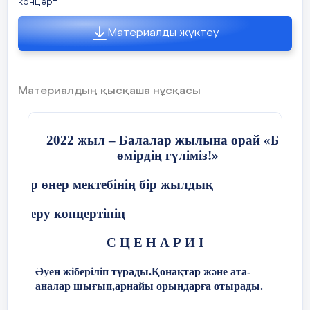
концерт
шығармашылық
жұмыстарын
Материалды жүктеу
ұйымдастыру
Материалдың қысқаша нұсқасы
Міндеттері:
2022 жыл – Балалар жылына орай «Біз
өмірдің гүліміз!»
Оқу бағдарламаларын
іске асыру, сапалы
лалар өнер мектебінің бір жылдық
құрастыру, орындау.
есеп беру концертінің
Әр оқушының
бейімділігін,
С Ц Е Н А Р И І
қызығушылығы мен
мүмкіндігін ескере
Әуен жіберіліп тұрады.Қонақтар және ата-
отырып, дамуын
аналар шығып,арнайы орындарға отырады.
қамтамасыз ететін білім