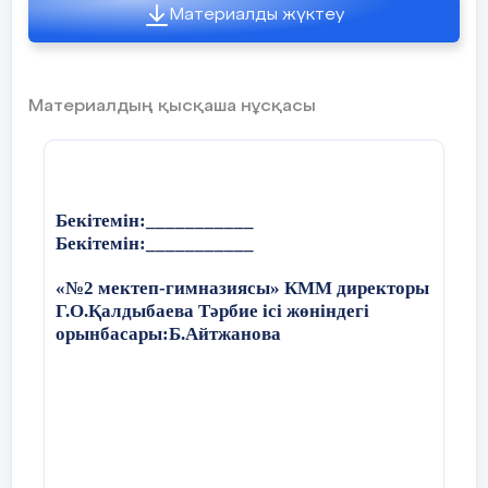
Материалды жүктеу
Материалдың қысқаша нұсқасы
Бекітемін:___________
Бекітемін:___________
«№2 мектеп-гимназиясы» КММ директоры
Г.О.Қалдыбаева Тәрбие ісі жөніндегі
орынбасары:Б.Айтжанова