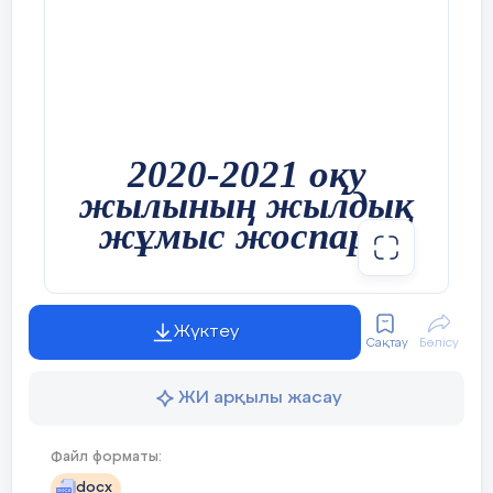
2020-2021 оқу
жылының жылдық
жұмыс жоспары
Жүктеу
Сақтау
Бөлісу
ЖИ арқылы жасау
Қосымша білім беру педагогы:
П.А.Ерназарова
Файл форматы:
docx