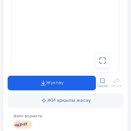
Жүктеу
Сақтау
Бөлісу
ЖИ арқылы жасау
Файл форматы:
pdf