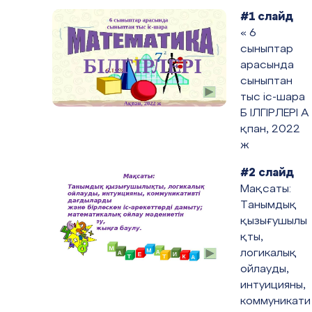
#1 слайд
« 6
2025 жыл
сыныптар
арасында
Математикалық логика
сыныптан
тыс іс-шара
Б ІЛГІРЛЕРІ А
«
Математика күнделікті өмірде
»
қпан, 2022
ж
#2 слайд
Аңдатпа
Мақсаты:
Танымдық
қызығушылы
Бұл бағдарламаның мақсаты - білім алушылар
қты,
математикалық мәдениетін, шығармашыл
логикалық
қабілетін арттырып, пәнге деген қызығушылы
ойлауды,
арттыру.
интуицияны,
коммуникати
Білім қызметінің мамандандыру элементте