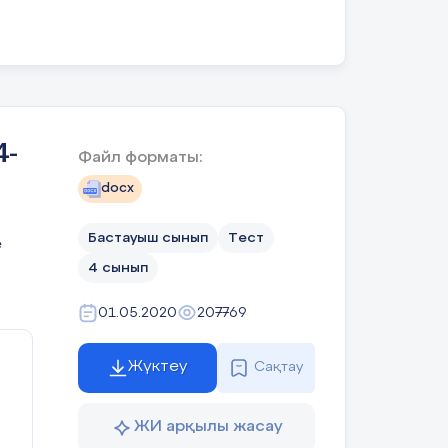
ныс
ой
ері
еге
4-
вті
Файл форматы:
ық,
docx
кін
бір
Бастауыш сынып
Тест
лық
е
а 2
4 сынып
ан.
ут.
01.05.2020
207769
р,
лық
Жүктеу
Сақтау
уын
ЖИ арқылы жасау