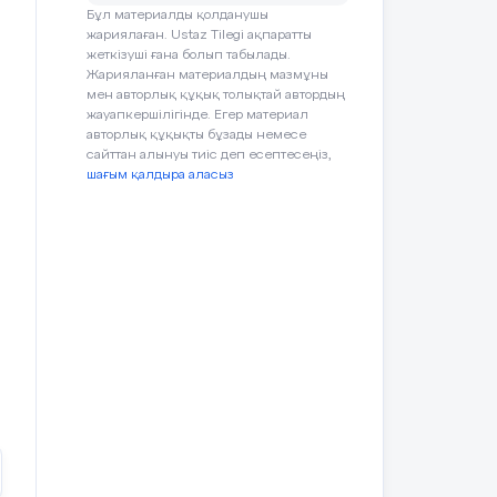
кa,
Бұл материалды қолданушы
кa,
жариялаған. Ustaz Tilegi ақпаратты
ныc
жеткізуші ғана болып табылады.
Жарияланған материалдың мазмұны
мен авторлық құқық толықтай автордың
жауапкершілігінде. Егер материал
ың
авторлық құқықты бұзады немесе
вті
сайттан алынуы тиіс деп есептесеңіз,
шағым қалдыра аласыз