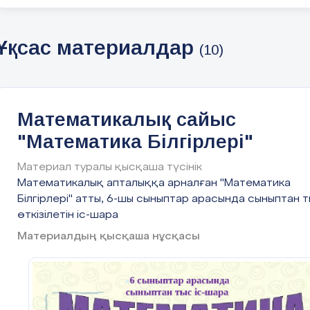
Ұқсас материалдар
(10)
Математикалық сайыс
"Математика Білгірлері"
Материал туралы қысқаша түсінік
Математикалық апталыққа арналған "Математика
Білгірлері" атты, 6-шы сыныптар арасында сыныптан 
Аты –жөні : Бозжигитова Жанар Нурсаиновна
өткізілетін іс-шара
Лауазымы:бастауыш сынып мұғалімі
Материалдың қысқаша нұсқасы
Білім беру ұйымы:Шығыс Қазақстан облысы
білім басқармасы Катонқарағай