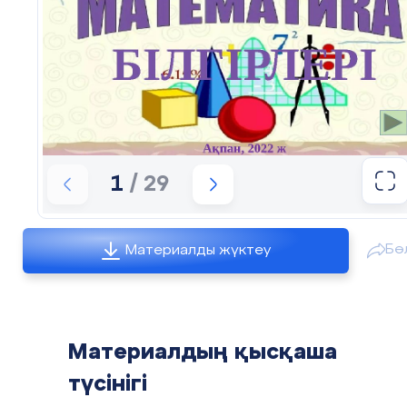
ауданы бойынша білім бөлімінің
«Қалихан Ысқақ атындағы орта мектебі»КММ
Аудан: Катонқарағай
Телефон:87055498985
e
-
mail
:
bozzhigitova
74@
bk
.
ru
1
/ 29
Бө
Материалды жүктеу
Материалдың қысқаша
түсінігі