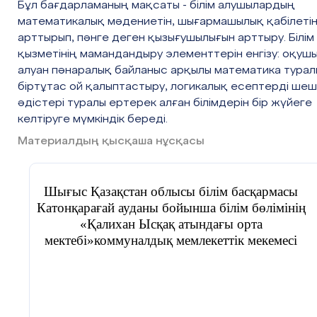
Бұл бағдарламаның мақсаты - білім алушылардың
математикалық мәдениетін, шығармашылық қабілеті
арттырып, пәнге деген қызығушылығын арттыру. Білім
қызметінің мамандандыру элементтерін енгізу: оқуш
алуан пәнаралық байланыс арқылы математика турал
біртұтас ой қалыптастыру, логикалық есептерді шеш
әдістері туралы ертерек алған білімдерін бір жүйеге
келтіруге мүмкіндік береді.
Материалдың қысқаша нұсқасы
Шығыс Қазақстан облысы білім басқармасы
Катонқарағай ауданы бойынша білім бөлімінің
«Қалихан Ысқақ атындағы орта
мектебі»коммуналдық мемлекеттік мекемесі