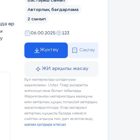
Бастауыш сынып
н
Авторлық бағдарлама
2 сынып
ыда әр
ы
06.00.2025
123
у
Жүктеу
Сақтау
ЖИ арқылы жасау
Бұл материалды қолданушы
жариялаған. Ustaz Tilegi ақпаратты
жеткізуші ғана болып табылады.
Жарияланған материалдың мазмұны
мен авторлық құқық толықтай автордың
жауапкершілігінде. Егер материал
авторлық құқықты бұзады немесе
сайттан алынуы тиіс деп есептесеңіз,
шағым қалдыра аласыз