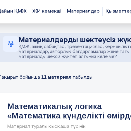
Дайын ҚМЖ
ЖИ көмекші
Материалдар
Қызметте
Материалдарды шектеусіз жүк
ҚМЖ, ашық сабақтар, презентациялар, көрнекілікт
материалдар, авторлық бағдарламалар және тағы
материалды шексіз жүктеп алғыңыз келе ме?
11 материал
Тақырып бойынша
табылды
Математикалық логика
«Математика күнделікті өмірд
Материал туралы қысқаша түсінік