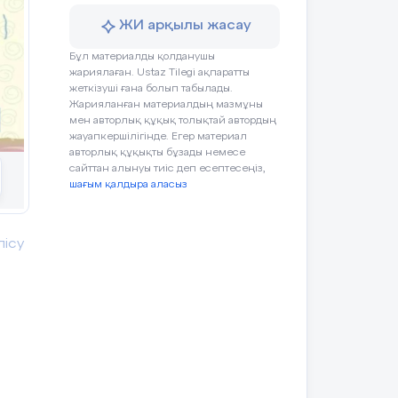
ЖИ арқылы жасау
Бұл материалды қолданушы
жариялаған. Ustaz Tilegi ақпаратты
жеткізуші ғана болып табылады.
Жарияланған материалдың мазмұны
мен авторлық құқық толықтай автордың
жауапкершілігінде. Егер материал
авторлық құқықты бұзады немесе
сайттан алынуы тиіс деп есептесеңіз,
шағым қалдыра аласыз
лісу