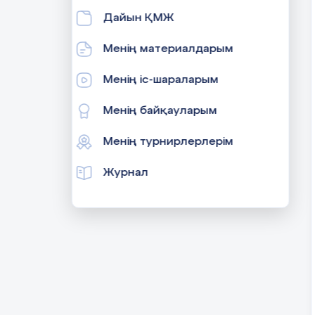
Дайын ҚМЖ
Менің материалдарым
Менің іс-шараларым
Менің байқауларым
Менің турнирлерлерім
Журнал