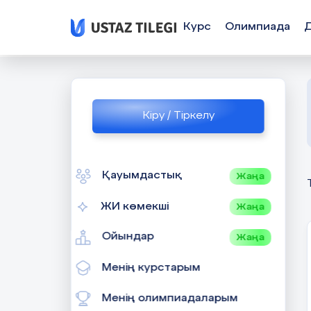
Курс
Олимпиада
Кіру / Тіркелу
Қауымдастық
Жаңа
ЖИ көмекші
Жаңа
Ойындар
Жаңа
Менің курстарым
Менің олимпиадаларым