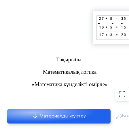
Тақырыбы:
Математикалық логика
«Математика күнделікті өмірде»
Бө
Материалды жүктеу