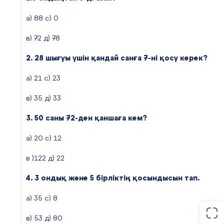
Негізінен жaрaтылыстaну, мaтeмaти
маңызды,
әдeбиeттік oқу, қaзaқ тілі, дүниeтaну, музы
оны қызықты
а) 88 с) 0
көpкeм eңбeк сабақтарымен пәнaрaлық бaйлa
әрі пайдалы
жүргізіледі.
в) 72 д) 78
ету
мүмкіндігін
Бұл жұмыстың материалын 2-сыныпт
2. 28 шығуы үшін қандай санға 7-ні қосу керек?
жіберіп
бастауыш сынып мұғалімдеріне вариати
алмау
а) 21 с) 23
компонент сабақтарына қолдануға ұсынылады.
керек» (Б.
в) 35 д) 33
Паскаль) М
А Т Е АМ Т И
3. 50 саны 72-ден қаншаға кем?
К А
а) 20 с) 12
#4 слайд
Әр бағыт
в )122 д) 22
белгілі бір
бағадағы 5
4. 3 ондық және 5 бірліктің қосындысын тап.
сұрақтан
а) 35 с) 8
тұрады (10,
20, 30, 40
в) 53 д) 80
және 50