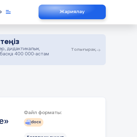
р
Жариялау
теңіз
ер, дидактикалық
Толығырақ
 басқа 400 000-астам
Файл форматы:
е»
docx