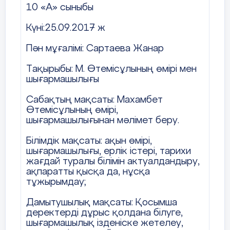
10 «А» сыныбы
Автор нешінші жақтан
Аянға д
сөйлейді? Өз ойы мен
көзқара
Күні:25.09.2017 ж
пікірін қалай білдіреді?
білдірет
сөздерд
Пән мұғалімі: Сартаева Жанар
тауып,
дәптерг
Тақырыбы: М. Өтемісұлының өмірі мен
жазады.
шығармашылығы
Осы
Сабақтың мақсаты: Махамбет
тапсырм
Ашық тәрбие сағаты: «Абай өмірі мен
Өтемісұлының өмірі,
орындау
шығармашылығы»
шығармашылығынан мәлімет беру.
арқылы
оқушыл
Сабақтың мақсаты:
Білімдік мақсаты: ақын өмірі,
жазылы
шығармашылығы, ерлік істері, тарихи
дағдысы
1. Оқушыларды ұлы кемеңгер ақын Абай
жағдай туралы білімін актуалдандыру,
қалыпта
Құнанбаев өмірі мен шығармаларымен
ақпаратты қысқа да, нұсқа
таныстыру. Ақынның өлеңдерін оқыту
тұжырымдау;
арқылы адамгершілікке, еңбекқорлыққа,
Сабақтың соңы
Үй жұмысы: 1-
Оқущыл
Дамытушылық мақсаты: Қосымша
адалдыққа баулу. Білімге деген
тапсырма, 80 бет.
берілген
деректерді дұрыс қолдана білуге,
құштарлығын арттыру.
Ой толғаныс.
стикерл
шығармашылық ізденіске жетелеу,
«Білім пирамидасы»
өз ойын
2. Оқушылардың сөйлеу, мәнерлеп оқу