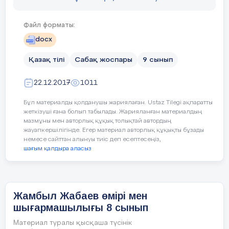
жұмыс жасау.
Жанель:
Ғылым таппай мақтанба
,
Файл форматы:
Орын таппай баптанба,
docx
Құмарланып шаттанба,
Атадан туған аруақты ер
Ойнап босқа күлуге.
Қазақ тілі
Сабақ жоспары
9 сынып
Бес нәрседен қашық бол,
Жауды көрсе, жапырар
Бес нәрсеге асық бол,
22.12.2017
1011
Адам болам десеңіз.
Үдей соққан дауылдай.
Бұл материалды қолданушы жариялаған. Ustaz Tilegi ақпаратты
Диас:
жеткізуші ғана болып табылады. Жарияланған материалдың
Жамандарға қарасаң,
мазмұны мен авторлық құқық толықтай автордың
Тілеуің, өмірің алдыңда,
жауапкершілігінде. Егер материал авторлық құқықты бұзады
Оған қайғы жесеңіз.
Малын көрер жанындай.
немесе сайттан алынуы тиіс деп есептесеңіз,
Өсек, өтірік, мақтаншақ,
шағым қалдыра аласыз
Жүйрік аттың белгісі
Еріншек, бекер мал шашпақ -
Бес дұшпаның, білсеңіз.
Тұрады құйрық-жалында-ай.
Талап, еңбек, терең ой,
Қанағат, рақым, ойлап қой -
Жамбыл Жабаев өмірі мен
Айтып-айтпай немене,
Бес асыл іс, көнсеңіз.
шығармашылығы 8 сынып
Халық қозғалса,
Материал туралы қысқаша түсінік
-Жақсы балалар ,жарайсыңдар.