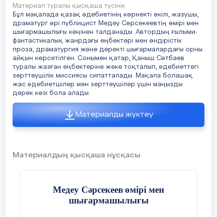
Материал туралы қысқаша түсінік
Бұл мақалада қазақ әдебиетінің көрнекті өкілі, жазушы,
драматург әрі публицист Медеу Сәрсекеевтің өмірі мен
шығармашылығы кеңінен талданады. Автордың ғылыми-
фантастикалық жанрдағы еңбектері мен өндірістік
проза, драматургия және деректі шығармалардағы орны
айқын көрсетілген. Сонымен қатар, Қаныш Сәтбаев
туралы жазған еңбектеріне жеке тоқталып, әдебиеттегі
зерттеушілік миссиясы сипатталады. Мақала болашақ
жас әдебиетшілер мен зерттеушілер үшін маңызды
дерек көзі бола алады.
Материалды жүктеу
Материалдың қысқаша нұсқасы
Медеу Сәрсекеев
өмірі мен
шығармашылығы