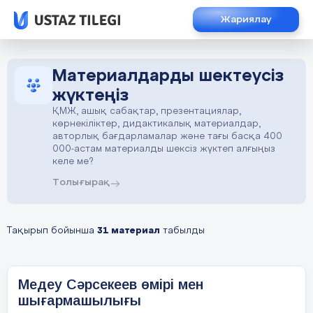
Жариялау
Материалдарды шектеусіз
жүктеңіз
ҚМЖ, ашық сабақтар, презентациялар,
көрнекіліктер, дидактикалық материалдар,
авторлық бағдарламалар және тағы басқа 400
000-астам материалды шексіз жүктеп алғыңыз
келе ме?
Толығырақ
Тақырып бойынша
31 материал
табылды
Медеу Сәрсекеев өмірі мен
шығармашылығы