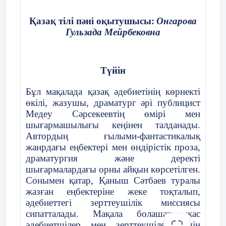
Қазақ тілі пәні оқытушысы:
Онгарова
Гульзада Мейрбековна
Түйін
Бұл мақалада қазақ әдебиетінің көрнекті
өкілі, жазушы, драматург әрі публицист
Медеу Сәрсекеевтің өмірі мен
шығармашылығы кеңінен талданады.
Автордың ғылыми-фантастикалық
жанрдағы еңбектері мен өндірістік проза,
драматургия және деректі
шығармалардағы орны айқын көрсетілген.
Сонымен қатар, Қаныш Сәтбаев туралы
жазған еңбектеріне жеке тоқталып,
әдебиеттегі зерттеушілік миссиясы
сипатталады. Мақала болашақ жас
әдебиетшілер мен зерттеушілер үшін