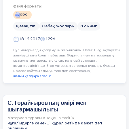
Пайдаланатын
Мұғалімнің іс-
Оқуш
уақыт
әрекеті
әреке
«Жұмыр қылыш» күйін тыңдату
Файл форматы:
doc
Қазақ тілі
Сабақ жоспары
8 сынып
1 минут
Ұйымдастыру
Жауап
ІҮ. Мағынаны тану
кезеңі
18.12.2017
1296
(Мәтінмен жұмыс жасау)
Бұл материалды қолданушы жариялаған. Ustaz Tilegi ақпаратты
7 минут
Өткен тақырыпты
Сұрақ
жеткізуші ғана болып табылады. Жарияланған материалдың
қайталау. Үй
мазмұны мен авторлық құқық толықтай автордың
тапсырмасын
Мәнер
жауапкершілігінде. Егер материал авторлық құқықты бұзады
Класс ІІІ топта жұмыс жасайды
тексеру
немесе сайттан алынуы тиіс деп есептесеңіз,
Жамб
шағым қалдыра аласыз
І. “Ереуіл атқа ер салмай...”
театр
әртісі
ІІ.”Көтерілістің шығу себептері”
әңгіме
С.Торайғыровтың өмірі мен
ІІІ. Махамбет - күйші
шығармашылығы
2 минут
Жаңа тақырып
Аудир
құлақ
Материал туралы қысқаша түсінік
Кіріспе сөз
тыңда
мұғалімдерге көмекші құрал ретінде қажет деп
ойлаймын