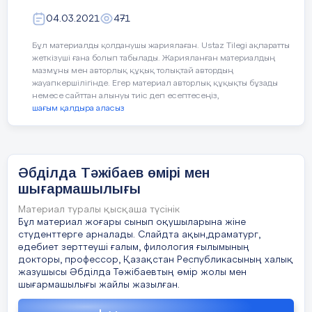
Сұрақ - жауап;
04.03.2021
471
миға шабуыл;
Бұл материалды қолданушы жариялаған. Ustaz Tilegi ақпаратты
жеткізуші ғана болып табылады. Жарияланған материалдың
мазмұны мен авторлық құқық толықтай автордың
түсіндіру;
Мысалы:
жауапкершілігінде. Егер материал авторлық құқықты бұзады
немесе сайттан алынуы тиіс деп есептесеңіз,
әңгімелестіру;
1. Тақырыптың аты - Махамбет
шағым қалдыра аласыз
жаздыру.
2. Батыр, бірбеткей
Сабақтың көрнекілігі
: компьютер.
3. Жырлайды, қорғайды, қамығады
Әбділда Тәжібаев өмірі мен
Сабақтың эпиграфы
: Үш - ақ нәрсе
шығармашылығы
4. Елім деп еңіреген ақын.
– адамның қасиеті: ыстық қайрат,
Материал туралы қысқаша түсінік
нұрлы ақыл, жылы жүрек (Абай).
5. Дауылпаз
Бұл материал жоғары сынып оқушыларына жіне
студенттерге арналады. Слайдта ақын,драматург,
Сабақтың барысы
:
әдебиет зерттеуші ғалым, филология ғылымының
ҮІ. Үйге тапсырма
: Махамбет өлеңдерін
докторы, профессор, Қазақстан Республикасының халық
жатқа оқу
Балалар, бүгінгі біздің
жазушысы Әбділда Тәжібаевтың өмір жолы мен
сабағымыздың тақырыбы:
шығармашылығы жайлы жазылған.
ҮІІ. Бағалау
«Артықша туған азамат», бұл
өлеңнің авторы Жамбыл Жабаев.