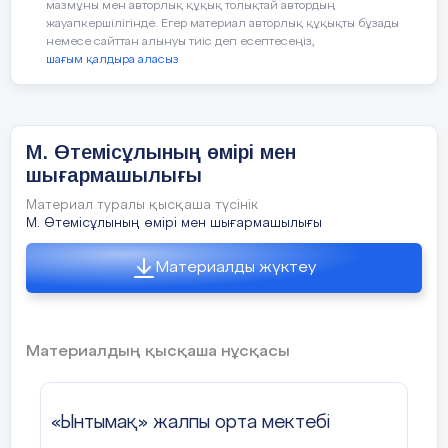
мазмұны мен авторлық құқық толықтай автордың
ортасы
көңіл күйін білдіретін
Тапсыр
5. ҚР Ұлттық кітапханасының электронды
жауапкершілігінде. Егер материал авторлық құқықты бұзады
үзінділерді талдау.
орындау
немесе сайттан алынуы тиіс деп есептесеңіз,
қоры.
Мағынаны ашу.
арқылы
шағым қалдыра аласыз
оқушыл
6. Интернет-ресурстар: adebiportal.kz,
26 мин.
жазылы
дағдысы
kitapkhan.kz сайттары.
қалыпта
М. Өтемісұлының өмірі мен
шығармашылығы
Материал туралы қысқаша түсінік
М. Өтемісұлының өмірі мен шығармашылығы
2-тапсырма.
Жазылы
Тапсыр
Үзінді бойынша сұрақ-
орындау
Материалды жүктеу
жауап тапсырмалары.
арқылы
оқушыл
жазылы
дағдысы
Материалдың қысқаша нұсқасы
қалыпта
«Ынтымақ» жалпы орта мектебі
3-тапсырма.
Жазылы
Авторд