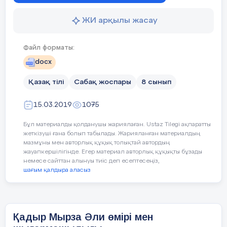
әдісімен тексеру
Николай:
ЖИ арқылы жасау
Өткен тақырып бойынша алған
1.Ұлы ақын, ағартушы, қазақ әдебиетінің
білімдерін көрсетеді.
негізін салушы – Абай (Ибрахим)
Файл форматы:
Түсіну
Құнанбайұлы Шығыс Қазақстан облысы,
docx
Абай ауданында , Шыңғыс тауының
Автордың өмірі мен
бауырында дүниеге келді.
Қазақ тілі
Сабақ жоспары
8 сынып
шығармашылығынан түсінік беру
Максим:
15.03.2019
1075
Жаңа сабақ тақырыбын өздігінен білім
алу әдісі арқылы жүзеге асырылады
Бұл материалды қолданушы жариялаған. Ustaz Tilegi ақпаратты
2
.
Абай атақты Тобықты руынан тарайды.
жеткізуші ғана болып табылады. Жарияланған материалдың
«Зерттеуші шеберханасы»
Ол ауыл молдасынан оқып жүрген
мазмұны мен авторлық құқық толықтай автордың
кезінен-ақ зеректігімен көзге түседі. Кейін
жауапкершілігінде. Егер материал авторлық құқықты бұзады
І топ. «Мұғалімдер»: «Махамбет
немесе сайттан алынуы тиіс деп есептесеңіз,
ол Семей қаласында 3 жылдық медресе
де
Өтемісұлының өмірі мен
шағым қалдыра аласыз
оқиды.
шығармашылығы» компьютерде
таныстырылым жасау.
Абай көпті көрген әжесі Зеренің
Бүгін Махамбет Өтемісұлының өмірі
тәрбиесінде болды. Шешесі Ұлжан да
Қадыр Мырза Әли өмірі мен
және шығармашылығы туралы
ақылды ананың бірі болған.