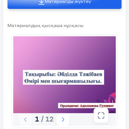
Материалды жүктеу
Өткен сабақта біз «Жамбыл
Жабаев – 100 жасаған ақын»
деген тақырыпта әңгімелестік.
Сондықтан, Жамбыл Жабаев
Материалдың қысқаша нұсқасы
туралы мағлұматтарды еске
түсірейік.
Сұрақ - жауап
:
а)Жамбыл Жабаев кім? (2, 3
слайд)
ә)Ақын қайда туған? (4 слайд)
б)Жамбыл қандай болып өсті? (5
слайд)
в) Ол нені армандады?(6 слайд)
г)Ақын қандай атақты адамдармен
1
/ 12
кездесті (7-9 слайд)