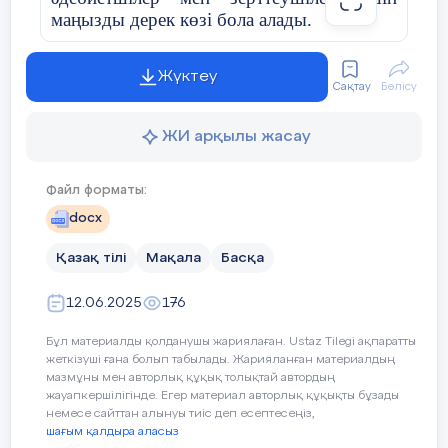
маңызды дерек көзі бола алады.
Жүктеу
Сақтау
Бөлісу
Аннотация
В этой статье широко анализируются
ЖИ арқылы жасау
жизнь и творчество выдающегося
представителя казахской литературы,
Файл форматы:
писателя, драматурга и публициста Медеу
docx
Сарсекеева. Ярко выражено место автора
в произведениях научно-фантастического
Қазақ тілі
Мақала
Басқа
жанра и в произведениях промышленной
прозы, драматургии и документальных
12.06.2025
176
произведениях. Кроме того, он отдельно
остановился на произведениях о Каныше
Бұл материалды қолданушы жариялаған. Ustaz Tilegi ақпаратты
Сатпаеве и описал исследовательскую
жеткізуші ғана болып табылады. Жарияланған материалдың
миссию в литературе. Статья может стать
мазмұны мен авторлық құқық толықтай автордың
жауапкершілігінде. Егер материал авторлық құқықты бұзады
важным источником для будущих
немесе сайттан алынуы тиіс деп есептесеңіз,
молодых литераторов и исследователей.
шағым қалдыра аласыз