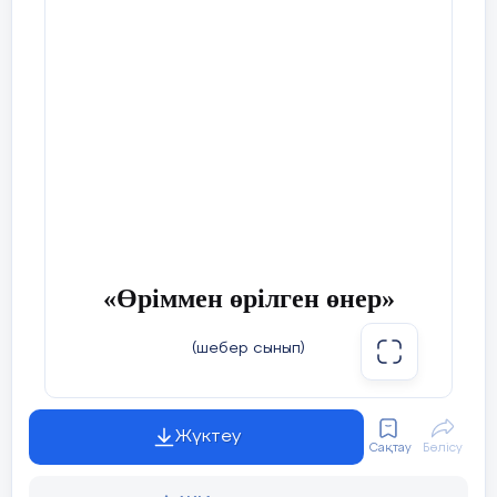
«Өріммен өрілген өнер»
(шебер сынып)
Жүктеу
Сақтау
Бөлісу