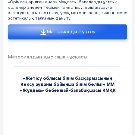
«Өріммен өрілген өнер» Мақсаты: балаларды ұлттық
қолөнер элементтерімен таныстыру, өрім жасауға
қызығушылығын арттыру, ұсақ моторикасын, қиялын және
эстетикалық талғамын дамыту.
Материалды жүктеу
Материалдың қысқаша нұсқасы
«
Жетісу облысы білім басқармасының
Көксу ауданы бойынша білім бөлімі
»
ММ
«
Жұлдыз
»
бөбекжай-балабақшасы КМҚК