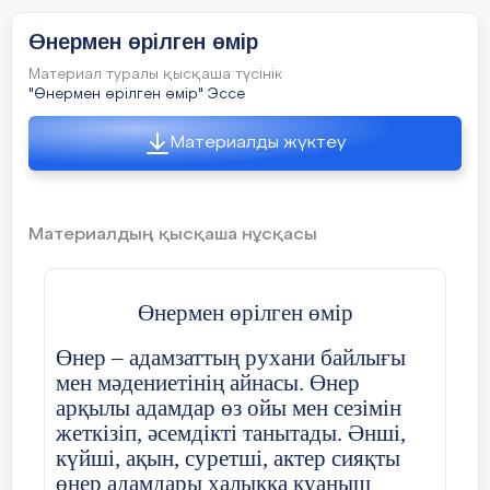
Өнермен өрілген өмір
Материал туралы қысқаша түсінік
"Өнермен өрілген өмір" Эссе
Материалды жүктеу
Материалдың қысқаша нұсқасы
Өнермен өрілген өмір
2025-2026 оқу жылы
Өнер – адамзаттың рухани байлығы
Шебер-сынып: «Өріммен өрілген өнер»
мен мәдениетінің айнасы. Өнер
арқылы адамдар өз ойы мен сезімін
жеткізіп, әсемдікті танытады. Әнші,
күйші, ақын, суретші, актер сияқты
Мақсаты:
балаларды ұлттық қолөнер
элементтерімен таныстыру, өрім жасауға
өнер адамдары халыққа қуаныш