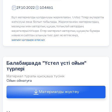
күндер барын білесіңдер?
27.10.2022
104461
Балалар:- Ұстаздар күні,
-Қарттар күні,
Бұл материалды қолданушы жариялаған. Ustaz Tilegi ақпаратты
–
Республика күні
.
жеткізуші ғана болып табылады. Жарияланған материалдың
мазмұны мен авторлық құқық толықтай автордың
жауапкершілігінде. Егер материал авторлық құқықты бұзады
Тәрбиеші: Олай болса балалар!
25-қазан
немесе сайттан алынуы тиіс деп есептесеңіз,
Республика күніне
шағым қалдыра аласыз
арналған
«Қазақстан – туған елім,ұлы
өлкем» атты ашық тәрбие сағатымызды
бастаймыз.
Балабақшада "Үстел үсті ойын"
Хор:Әнұран.
түрлері
Тәрбиеші: Балалар арайлаған таңды
Материал туралы қысқаша түсінік
сүйетін кім?
Ойын ойнатуға
-Мен
Алтын сәулені сүйетін кім?
Материалды жүктеу
-Мен
Жарын даланы сүйетін кім?
-Мен
Ата-ананы сүйетін кім?