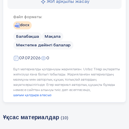
ЖИ арқылы жасау
Файл форматы:
docx
Балабақша
Мақала
Мектепке дейінгі балалар
07.07.2026
0
Бұл материалды қолданушы жариялаған. Ustaz Tilegi ақпаратты
жеткізуші ғана болып табылады. Жарияланған материалдың
мазмұны мен авторлық құқық толықтай автордың
жауапкершілігінде. Егер материал авторлық құқықты бұзады
немесе сайттан алынуы тиіс деп есептесеңіз,
Музыка жетекшісі: Г.Абуева
шағым қалдыра аласыз
Ұқсас материалдар
(10)