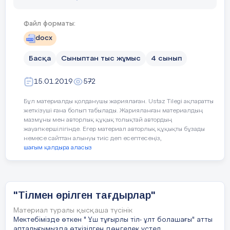
2. Оң жақтағы жіпті ортасына, сол жақтағы жіпті
2.Әнді сүйсен менше сүй – деп Абай
ортасына алмастыра отырып өру.
атамыз айтқандай ендігі кезекті
Файл форматы:
3. Ұштарын түйіндеп бекіту.
Мекемтас Үмітжанның орындауында ән.
docx
Б)
4 талды өрім
(5 мин)
Басқа
Сыныптан тыс жұмыс
4 сынып
3.М Әлімбаевтың шығармашылығын
танысыру кезегін Амангелді Элмира мен
1. Жіпті екі-екіден бөліп ұстап өріледі.
15.01.2019
572
Хамит Маржанға берейік .
2. Оң жақтағы екі жіпті үстінен өткізіп ортаға
Бұл материалды қолданушы жариялаған. Ustaz Tilegi ақпаратты
4.Тағылым ойын халқымның
әкелу.
жеткізуші ғана болып табылады. Жарияланған материалдың
мазмұны мен авторлық құқық толықтай автордың
Талайдан тердім мен де ептеп
3. Сол жақтағы екі жіпті астынан өткізіп ортаға
жауапкершілігінде. Егер материал авторлық құқықты бұзады
қосу.
немесе сайттан алынуы тиіс деп есептесеңіз,
Қақысы бар гой әркімнің
шағым қалдыра аласыз
4. Үнемі жоғары-төмен ауыстыру принципін
Айтуға ойын өрнектеп – деп ақын
көрсету.
жырлағандай
В)
6 талды өрім
(5 мин)
"Тілмен өрілген тағдырлар"
Нақыл сөздерге кезек берейік
Кезекпен сол және оң жақтағы жіпті ортасына
Материал туралы қысқаша түсінік
Мектебімізде өткен " Үш тұғырлы тіл- ұлт болашағы" атты
әкелу арқылы жасалады.
Нұрзат. Нұрай.
апталығымызда өткізілген дөңгелек үстел.