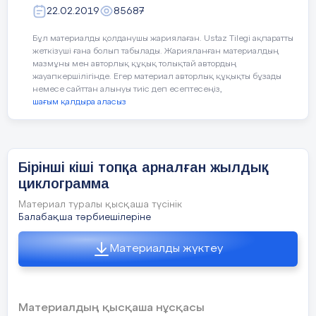
«Қайтала» сіріңке шиімен
Уықты мен көтердім Жұмысты біз
22.02.2019
85687
ұйымдастырылады
тындырдық..
Бұл материалды қолданушы жариялаған. Ustaz Tilegi ақпаратты
Ойын барысы :
Балалар Қазақстан туралы өлеңдер оқып,
жеткізуші ғана болып табылады. Жарияланған материалдың
жақсы мақал-мәтелдер айту,елімізді,
мазмұны мен авторлық құқық толықтай автордың
Бұл ойынды оқушылар
жерімізді мадақтау бүгін біздің
жауапкершілігінде. Егер материал авторлық құқықты бұзады
немесе сайттан алынуы тиіс деп есептесеңіз,
еншімізде. Ендеше өнерімізді ортаға
жұптарымен ойнайды. Әр балаға
шағым қалдыра аласыз
салайық.
сіріңкенің 6 шиінен беріледі.
Екеуінің біреуі сол шилерден
Арыстандай айбаттым.
қандай да бір затты құрайды.
Жолбарыстай қайраттым,
Екіншісі бірнеше секунд
Бірінші кіші топқа арналған жылдық
Аспандаған байрақтың
көлемінде қарап алады да, оны
циклограмма
Қанша жұлдыз жайнаттың.
қайтадан жасауға тырысады.
Қанша бұлбұл сайраттың ,
Материал туралы қысқаша түсінік
Содан кейін оқушылар орнын
Қазақстан ардақтым.
Балабақша тәрбиешілеріне
ауыстырады, екіншісі көрсетеді,
біріншісі қайталайды.
Күнді құшқан қос қыран,
Материалды жүктеу
Аясында қалқыған.
Аспан түсті туым бар,
Көк теңіздей шалқыған.
Материалдың қысқаша нұсқасы