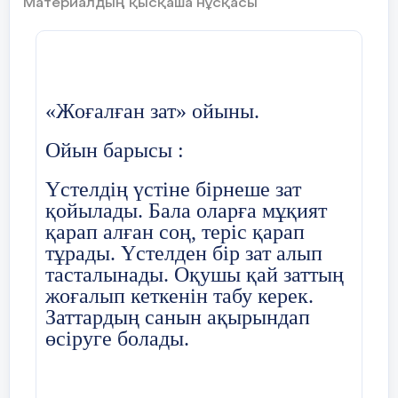
Материалдың қысқаша нұсқасы
-Мен
Досын сүйетін кім?
-Мен
Болашағы елімнің кім?
-Мен
«Жоғалған зат» ойыны.
Кәне балалар Отан деген не?
Адамның туып өскен жері, туған-
Ойын барысы :
туысқандары, біз тұратын атамекен.
Балалар біздің отанымыз қалай аталады?
Үстелдің үстіне бірнеше зат
-Біздің отанымыз Қазақстан.
қойылады. Бала оларға мұқият
Еліміздің бас қаласы қалай аталады?
қарап алған соң, теріс қарап
-Біздің бас қаламыз Астана
Біздің Президентіміз кім?
тұрады. Үстелден бір зат алып
тасталынады. Оқушы қай заттың
Еліміздің қандай рәміздерін білесіңдер?
жоғалып кеткенін табу керек.
Заттардың санын ақырындап
Ту, Әнұран, Елтаңба.
өсіруге болады.
Балалар біздің елімізде көп ұлт өкілдері
тұрады,кәне соларды атап айтайықшы: