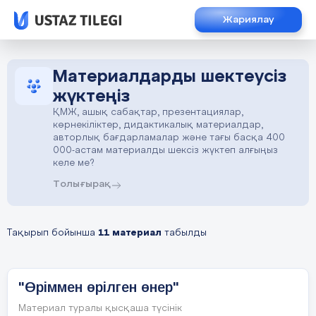
Жариялау
Материалдарды шектеусіз
жүктеңіз
ҚМЖ, ашық сабақтар, презентациялар,
көрнекіліктер, дидактикалық материалдар,
авторлық бағдарламалар және тағы басқа 400
000-астам материалды шексіз жүктеп алғыңыз
келе ме?
Толығырақ
Тақырып бойынша
11 материал
табылды
"Өріммен өрілген өнер"
Материал туралы қысқаша түсінік