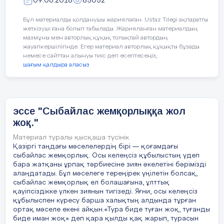
болады.
09.06.2018
85052
-Балалар! Біздің Отанымыз – Қазақстан
Таңертеңгі
Республикасы екен. Отансыз адам
Бұл материалды қолданушы жариялаған. Ustaz Tilegi ақпаратты
жаттығу
жеткізуші ғана болып табылады. Жарияланған материалдың
болмайды. Отанымыз көркейіп, гүлдену
мазмұны мен авторлық құқық толықтай автордың
үшін біз көп еңбектенуіміз керек.
«Шатаспай есте сақта»
жауапкершілігінде. Егер материал авторлық құқықты бұзады
Балалардың дене 
Еңбектену дегеніміз білімді,тәртіпті
немесе сайттан алынуы тиіс деп есептесеңіз,
болуымыз.
шағым қалдыра аласыз
Ойын барысы :
«Ас адамның
9.00-9.30
Ойын- жаттығу:
Енді балалар тәрбиеленіп жатқан бала
Әр баланың алдына әртүрлі
арқауы»
бақшамыз туралы
заттар бейнеленген 10-15
Ас ішерде күнде біз
Тақпақ айтып жіберейік.
эссе "Сыбайлас жемқорлыққа жол
Таңғы ас
карточка қойылады (алма,
Бала бақша есігін,
жоқ."
Сөйлемейміз күлме
троллейбус, шәйнек, ұшақ,
Үшке тола ашқанбыз.
қалам, машина, ат, әтеш т.б.)
Материал туралы қысқаша түсінік
Балапандай өсіріп
Астан басқа өзгені
Қазіргі таңдағы мәселелердің бірі — қоғамдағы
Мәпелейді бақшамыз.
сыбайлас жемқорлық. Осы келеңсіз құбылыстың үдеп
Психолог: «Қазір мен сендерге
Балалар бүгінгі ашық тәрбие сағаты
Елемейміз, білмеймі
бара жатқаны ұрпақ тәрбиесіне зиян әкелетіні бәрімізді
бірнеше сөздерді атаймын.
ұнады ма?
алаңдатады. Бұл мәселеге тереңірек үңілетін болсақ,
Алдыңдағы суреттерге қарап,
сыбайлас жемқорлық ел болашағына, ұлттық
Ойын :Өз туыңды тауып ал
.
қауіпсіздікке үлкен зиянын тигізеді. Яғни, осы келеңсіз
мен айтқан сөзді есте сақтауға
Ойнайық та,
9.30-
1.Сөйлеуді
1
құбылыспен күресу барша халықтың алдында тұрған
Қорытынды: Байтақ дала жерім менің
10.20
дамыту
көмектесетін бір затты таңдап ал
ортақ мәселе екені айқын.«Тура биде туған жоқ, туғанды
Арта берсін даңқың сенің
Т
да, оны бөлек жерге қой», — деп
биде иман жоқ» деп қара қылды қақ жарып, турасын