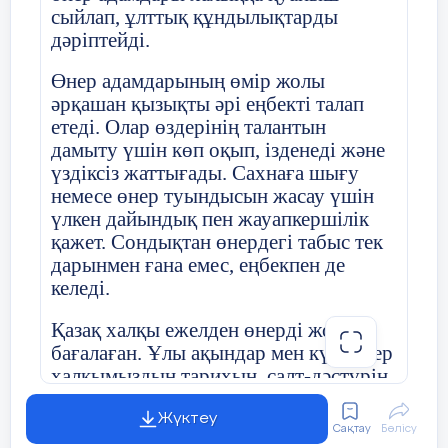
қызығушылығын арттыру, ұсақ моторикасын,
сыйлап, ұлттық құндылықтарды
қиялын және эстетикалық талғамын дамыту.
дәріптейді.
Міндеттері:
Өнер адамдарының өмір жолы
әрқашан қызықты әрі еңбекті талап
1.Балаларды өрім түрлерімен (қарапайым 2, 3, 4,
етеді. Олар өздерінің талантын
6) таныстыру.
дамыту үшін көп оқып, ізденеді және
2.Түрлі түсті жіптер, баулар мен ленталармен
үздіксіз жаттығады. Сахнаға шығу
жұмыс істеуге үйрету.
немесе өнер туындысын жасау үшін
үлкен дайындық пен жауапкершілік
3.Өрім құру барысында түстерді ажырату,
қажет. Сондықтан өнердегі табыс тек
үйлестіру дағдыларын қалыптастыру.
дарынмен ғана емес, еңбекпен де
келеді.
4.Ұқыптылыққа, сабырлылыққа, еңбекке
қызығушылыққа тәрбиелеу.
Қазақ халқы ежелден өнерді жоғары
бағалаған. Ұлы ақындар мен күйшілер
5.Ән айту, қолдың икемділігін дамыту.
халқымыздың тарихын, салт-дәстүрін
Күтілетін нәтиже:
шығармалары арқылы кейінгі ұрпаққа
жеткізді. Ән мен күй халықтың мұңын
Жүктеу
-Өрімнің қарапайым түрлерін ажыратып, өз
Сақтау
Бөлісу
да, қуанышын да бейнелеп отырды.