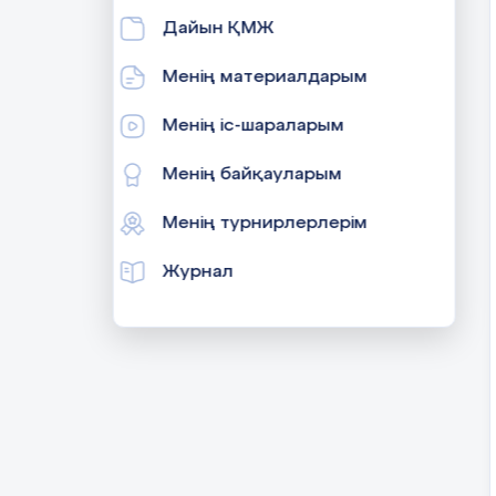
Дайын ҚМЖ
Менің материалдарым
Менің іс-шараларым
Менің байқауларым
Менің турнирлерлерім
Журнал