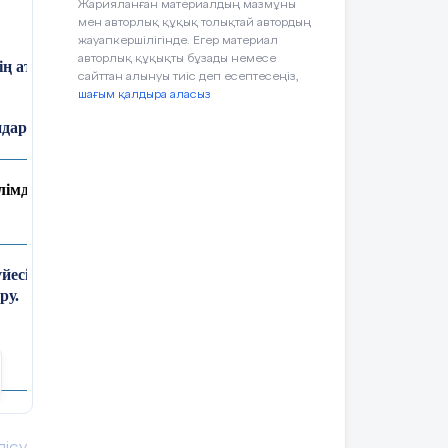
Жарияланған материалдың мазмұны
мен авторлық құқық толықтай автордың
жауапкершілігінде. Егер материал
авторлық құқықты бұзады немесе
ің аты-жөні:И.М.Жұмағазы
сайттан алынуы тиіс деп есептесеңіз,
шағым қалдыра аласыз
дар:
Қатыспағандар:
лімдерінің құрылысы мен
йесі бөлімдерінің құрылысы
ру.
рек: