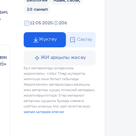
Биология
Ашық сабақ
10 сынып
рдың
а
12.05.2025
206
Жүктеу
Сақтау
мен
ЖИ арқылы жасау
і
»
Бұл материалды қолданушы
жариялаған. Ustaz Tilegi ақпаратты
жеткізуші ғана болып табылады.
Жарияланған материалдың мазмұны
мен авторлық құқық толықтай автордың
жауапкершілігінде. Егер материал
авторлық құқықты бұзады немесе
сайттан алынуы тиіс деп есептесеңіз,
шағым қалдыра аласыз