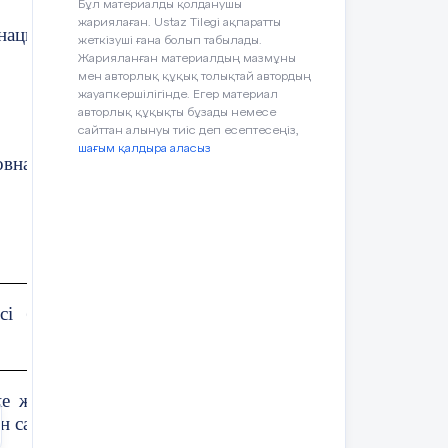
Бұл материалды қолданушы
ратын қызметімен сәйкестендірсе
жариялаған. Ustaz Tilegi ақпаратты
қты
ация және реттелу.
жеткізуші ғана болып табылады.
Жарияланған материалдың мазмұны
мен авторлық құқық толықтай автордың
нан
жауапкершілігінде. Егер материал
авторлық құқықты бұзады немесе
сайттан алынуы тиіс деп есептесеңіз,
шағым қалдыра аласыз
овна
су,
оқу
 қалыптастырылады.
 мен терминдер
:«Жүйке
сі бөлімдерінің құрылысы
ық
лия», «аксон», «дендрит», «ақ
н сөздер:
е жүйесі (ми) бөлімдерінің
н салыстыру