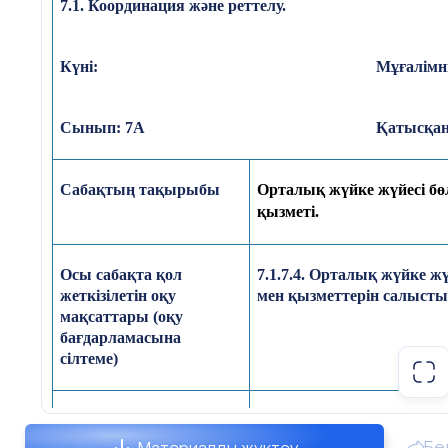
7.1. Координация және реттелу.
смайлдер арқылы кері байланыс жасайды.
Күні:
Мұғалімн
VI. Үйге тапсырма (2 мин)
VII. Пайдаланылған әдебиеттер (1 мин)
Сынып: 7А
Қатысқан
Сабақтың тақырыбы
Орталық жүйке жүйесі бө
қызметі.
Осы сабақта қол
7.1.
7
.
4.
Орталық жүйке жү
жеткізілетін оқу
мен қызметтерін салысты
мақсаттары (оқу
бағдарламасына
сілтеме)
Сабақтың
мақсаты
Барлық оқушылар білу ке