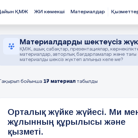
Дайын ҚМЖ
ЖИ көмекші
Материалдар
Қызметте
Материалдарды шектеусіз жүк
ҚМЖ, ашық сабақтар, презентациялар, көрнекілікт
материалдар, авторлық бағдарламалар және тағы
материалды шексіз жүктеп алғыңыз келе ме?
17 материал
Тақырып бойынша
табылды
Орталық жүйке жүйесі. Ми ме
жұлынның құрылысы және
қызметі.