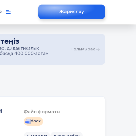
р
Жариялау
теңіз
ер, дидактикалық
Толығырақ
 басқа 400 000-астам
н
Файл форматы:
docx