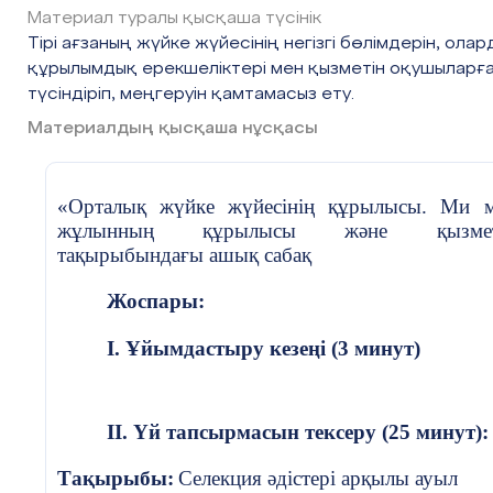
Материал туралы қысқаша түсінік
Тірі ағзаның жүйке жүйесінің негізгі бөлімдерін, ола
құрылымдық ерекшеліктері мен қызметін оқушыларғ
түсіндіріп, меңгеруін қамтамасыз ету.
Материалдың қысқаша нұсқасы
«
Орталық жүйке жүйесінің құрылысы. Ми 
жұлынның құрылысы және қызмет
тақырыбындағы ашық сабақ
Жоспары:
I. Ұйымдастыру кезеңі (3 минут)
II. Үй тапсырмасын тексеру (25 минут):
Тақырыбы:
Селекция әдістері арқылы ауыл