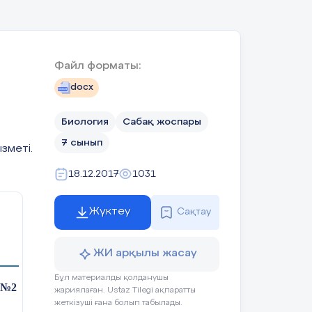
Файл форматы:
docx
Биология
Сабақ жоспары
7 сынып
зметі.
18.12.2017
1031
Жүктеу
Сақтау
ЖИ арқылы жасау
Бұл материалды қолданушы
№2 орта
мектеп
» КММ
жариялаған. Ustaz Tilegi ақпаратты
ғы
жеткізуші ғана болып табылады.