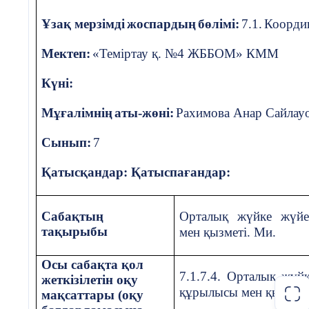
- Нейронның түрлерін атқа
Сабақтың әдіс-тәсілдері:
оқушыларға жаңа саба
Ұзақ мерзімді
жоспардың
бөлімі:
7.1.
Координ
түсіндіру,
Мектеп:
«Теміртау қ. №4 ЖББОМ» КММ
жинақтау, инновациялық технология, «сын тұрғысы
ойлау» технологиясы
Күні:
Сабақтың барысы:
Мұғалімнің
аты-жөні:
Рахимова Анар Сайлау
Ойлау дағдыларының
Білу, түсіну, қолдану
деңгейлері
I. Ұйымдастыру кезеңі:
Оқушылармен сәлемде
Сынып:
7
аудитория тазалығына мән беру, оқушыларды түгелдеу, 
құралдарын қадағалау, назарларын сабаққа аудару.
Қатысқандар: Қатыспағандар:
Тілдік мақсаттар
Тілдік емес пәндер үшін
II. Үй тапсырмасын тексеру:
Пәнге қатысты сөздік қор
Сабақтың
Орталық жүйке жүйе
Тақырыбы:
Селекция әдістері арқылы ауыл шаруашыл
ұлпасы», «нейрон», «нейрог
тақырыбы
мен қызметі. Ми.
өсімдіктері мен жануарлардың қолтұқымдарын жақсарту
зат», «сұр зат».
тәсілдері
Осы сабақта қол
Лексикалық қолданылаты
7.1.7.4. Орталық жүйк
жеткізілетін оқу
құрылысы мен қызметі
мақсаттары (оқу
н
ейрон
-
нейрон -
neuron
1.Селекция ұғымын түсіну