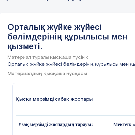
2.Мидың құрылысы мен қызметі
Орталық жүйке жүйесі
IV. Бекіту (25 мин)
бөлімдерінің құрылысы мен
1-тапсырма.
"Миға саяхат"
қызметі.
2-тапсырма.
"Рефлекс көрінісі"
3-тапсырма.
"ОЖЖ-ны құрастыр"
Материал туралы қысқаша түсінік
Орталық жүйке жүйесі бөлімдерінің құрылысы мен қы
4-тапсырма.
"Сұрақ-жауап шеңбері"
әдістері
Материалдың қысқаша нұсқасы
арқылы жаңа сабақта жиған ақпараттарды
оқушылардың жеткізуі.
Қысқа мерзімді сабақ жоспары
V. Бағалау ( 4 мин)
Рефлексия.
«Смайлик
» әдісі
Ұзақ мерзімді жоспардың тарауы:
Мектеп: «
Рефлексия
бойынша әр бала алдарында