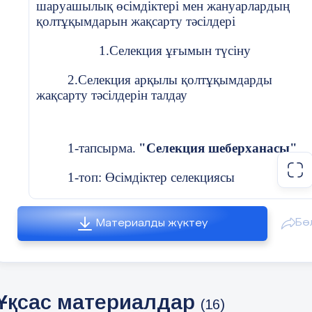
шаруашылық өсімдіктері мен жануарлардың
қолтұқымдарын жақсарту тәсілдері
1.Селекция ұғымын түсіну
2.Селекция арқылы қолтұқымдарды
жақсарту тәсілдерін талдау
1-тапсырма.
"Селекция шеберханасы"
1-топ: Өсімдіктер селекциясы
2-топ: Жануарлар селекциясы
Бө
Материалды жүктеу
III. Жаңа сабақ (30 мин)
1.Жұлын құрылысы мен қызметі
Ұқсас материалдар
(16)