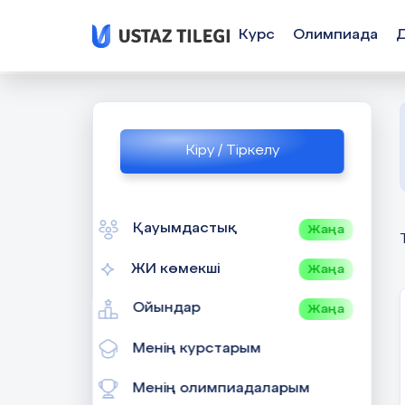
Курс
Олимпиада
Кіру / Тіркелу
Қауымдастық
Жаңа
ЖИ көмекші
Жаңа
Ойындар
Жаңа
Менің курстарым
Менің олимпиадаларым