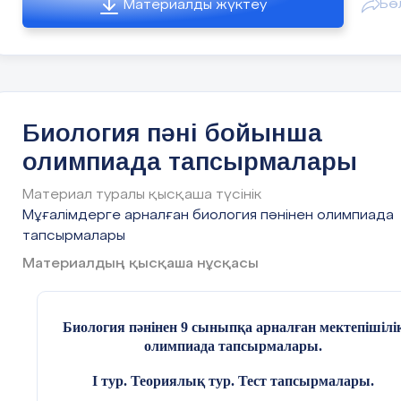
Бө
Материалды жүктеу
работы с базами данных (если позволяет
оснащение).
III. Методические подходы и формы работы:
Индивидуальный подход:
Разработка
индивидуальных планов подготовки с учетом
Биология пәні бойынша
сильных и слабых сторон каждого ученика.
олимпиада тапсырмалары
Групповые занятия:
Обсуждение сложных
вопросов, решение задач в группе,
Материал туралы қысқаша түсінік
взаимообучение.
Мұғалімдерге арналған биология пәнінен олимпиада
тапсырмалары
Использование информационных
технологий:
Материалдың қысқаша нұсқасы
Онлайн-курсы по биологии (Coursera, edX,
"Открытое образование").
Биология пәнінен 9 сыныпқа арналған мектепішілі
олимпиада тапсырмалары.
Видеоуроки, вебинары, интерактивные
симуляции.
Жаратыл
І тур. Теориялық тур. Тест тапсырмалары.