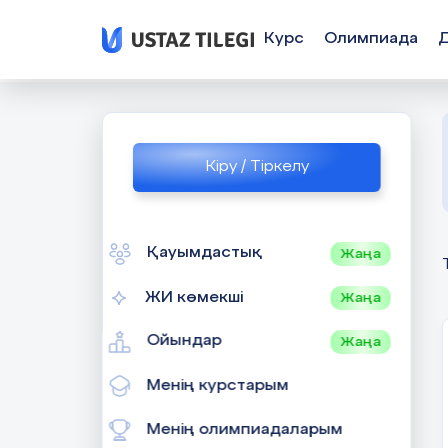
Курс
Олимпиада
Кіру / Тіркелу
Қауымдастық
Жаңа
ЖИ көмекші
Жаңа
Ойындар
Жаңа
Менің курстарым
Менің олимпиадаларым