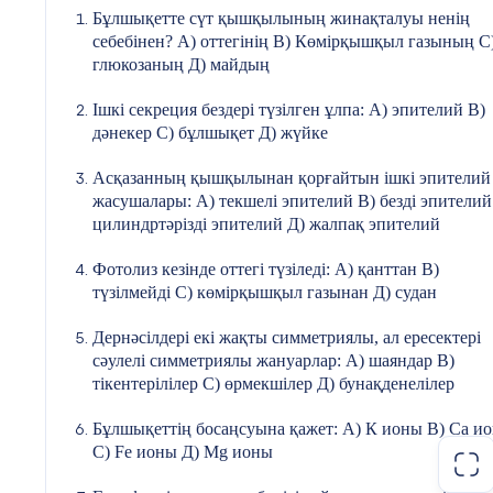
2
Образовательные платформы с тестами 
Бұлшықетте сүт қышқылының жинақталуы ненің
заданиями.
Жалпы білім беретін мектеп тің 2-сыныбына
себебінен? А) оттегінің В) Көмірқышқыл газының С
глюкозаның Д) майдың
Развитие логического мышления и
аналитических способностей:
Ішкі секреция бездері түзілген ұлпа: А) эпителий В)
дәнекер С) бұлшықет Д) жүйке
Анализ научных текстов, графиков, таблиц
Қазақстан Республикасы Білім және ғылым министр
сынып
Жұмыс
Асқазанның қышқылынан қорғайтын ішкі эпителий
Поиск причинно-следственных связей.
дәптері
жасушалары: А) текшелі эпителий В) безді эпителий
цилиндртәрізді эпителий Д) жалпақ эпителий
Прогнозирование результатов.
Назарбаев
Зияткерлік
мектептері
Астана
ӘОЖ 373.167.1 (075.2)
КБЖ 20я71
2017
Развитие навыков оформления ответов:
Фотолиз кезінде оттегі түзіледі: А) қанттан В)
Ж 31
түзілмейді С) көмірқышқыл газынан Д) судан
Авторлары:
Четкость, лаконичность, научная точност
Т.А. Андриянова, В.Н. Беркало, Н.Ш. Жакупова, А.В
Дернәсілдері екі жақты симметриялы, ал ересектері
А.Байтұрсынұлы атындағы Тіл білімі институтын
Умение аргументировать свою точку
сәулелі симметриялы жануарлар: А) шаяндар В)
келісілген
зрения.
тікентерілілер С) өрмекшілер Д) бунақденелілер
Жаратылыстану. Жұмыс дәптері.
Жалпы білім бере
оқу құралы / Т.А. Андриянова, В.Н. Беркало, Н.Ш. 
IV. Психологическая подготовка:
Бұлшықеттің босаңсуына қажет: А) К ионы В) Са и
«Назарбаев Зияткерлік мектептері» ДББҰ, 2017. – 
С) Fe ионы Д) Mg ионы
Ж 31
ISBN 978–601–7905–53–
Формирование стрессоустойчивости:
8
Разъяснение правил олимпиады, создание