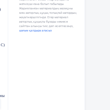
и
жеткізуші ғана болып табылады.
 арналған оқу құралы
Жарияланған материалдың мазмұны
)
мен авторлық құқық толықтай автордың
жауапкершілігінде. Егер материал
авторлық құқықты бұзады немесе
сайттан алынуы тиіс деп есептесеңіз,
.
шағым қалдыра аласыз
лігі бекіткен
 С)
ь.
. Полежаева
ың сарапшыларымен
тін мектептің 2-сыныбына арналған
Жакупова, А.В. Полежаева. – Астана:
оны
64 б., сур.