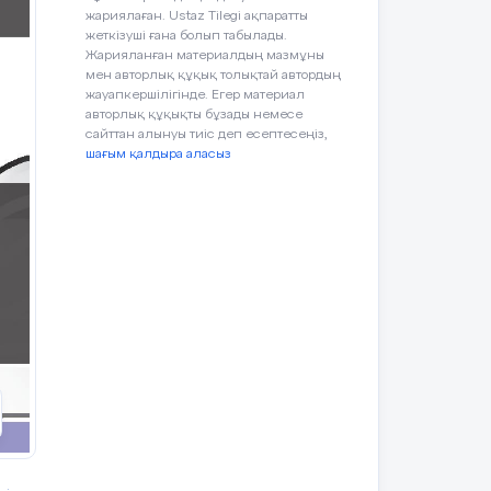
:
жариялаған. Ustaz Tilegi ақпаратты
жеткізуші ғана болып табылады.
Жарияланған материалдың мазмұны
мен авторлық құқық толықтай автордың
жауапкершілігінде. Егер материал
авторлық құқықты бұзады немесе
сайттан алынуы тиіс деп есептесеңіз,
ам
шағым қалдыра аласыз
ие
и