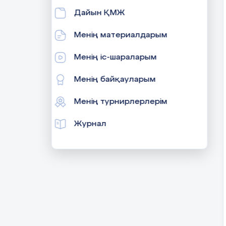
Дайын ҚМЖ
Менің материалдарым
Менің іс-шараларым
Менің байқауларым
Менің турнирлерлерім
Журнал