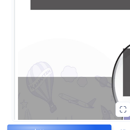
Анализ олимпиадных заданий прошлых лет
изучение форматов, типов вопросов,
требований к ответам.
Практическая подготовка:
Решение задач:
Особое внимание задач
по генетике, молекулярной биологии,
физиологии.
Работа с микроскопом:
Определение
препаратов, зарисовки.
Идентификация объектов:
Растений,
животных (по гербариям, коллекциям,
таблицам).
Постановка экспериментов:
Простейш
биологические эксперименты и анализ их
результатов.
Биоинформатика:
Элементарные навык