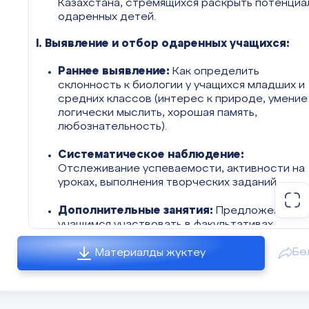
Казахстана, стремящихся раскрыть потенциа
одаренных детей.
I. Выявление и отбор одаренных учащихся:
Раннее выявление:
Как определить
склонность к биологии у учащихся младших и
средних классов (интерес к природе, умение
логически мыслить, хорошая память,
любознательность).
Систематическое наблюдение:
Отслеживание успеваемости, активности на
уроках, выполнения творческих заданий.
Дополнительные занятия:
Предложение
учащимся участвовать в факультативах,
кружках, где можно проявить себя.
Бө
Материалды жүктеу
Внутренние школьные олимпиады:
Проведение пробных олимпиад для отбора
наиболее перспективных.