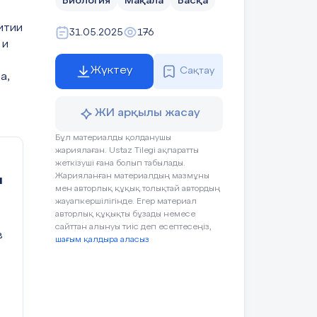
Биология
Мақала
Басқа
итии
31.05.2025
176
 и
Жүктеу
Сақтау
а,
ЖИ арқылы жасау
Бұл материалды қолданушы
жариялаған. Ustaz Tilegi ақпаратты
жеткізуші ғана болып табылады.
Жарияланған материалдың мазмұны
и
мен авторлық құқық толықтай автордың
жауапкершілігінде. Егер материал
авторлық құқықты бұзады немесе
сайттан алынуы тиіс деп есептесеңіз,
в
шағым қалдыра аласыз