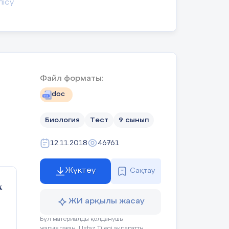
лісу
Файл форматы:
doc
Биология
Тест
9 сынып
12.11.2018
46761
Жүктеу
Сақтау
к
ЖИ арқылы жасау
ыстану
Бұл материалды қолданушы
жариялаған. Ustaz Tilegi ақпаратты