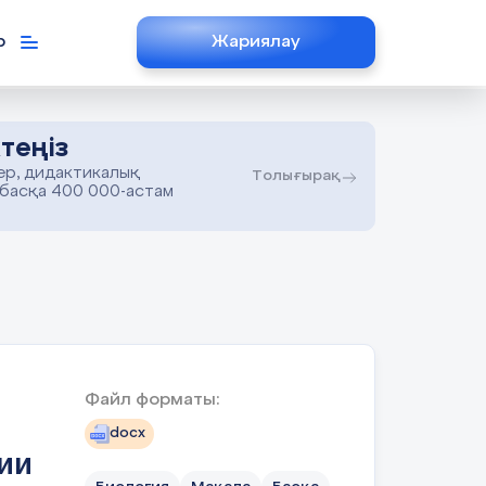
р
Жариялау
теңіз
ер, дидактикалық
Толығырақ
 басқа 400 000-астам
Файл форматы:
docx
ии