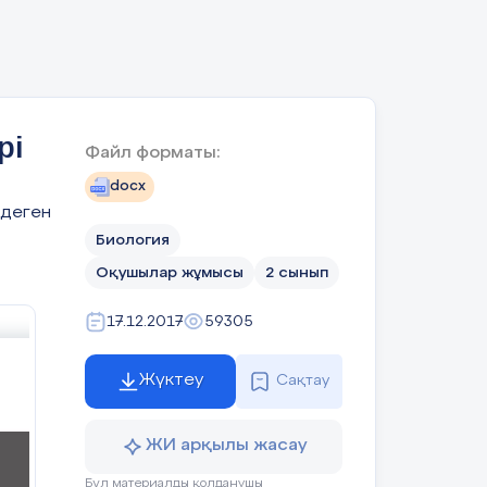
:
рі
Файл форматы:
docx
 деген
Биология
Оқушылар жұмысы
2 сынып
17.12.2017
59305
Жүктеу
Сақтау
ЖИ арқылы жасау
Бұл материалды қолданушы