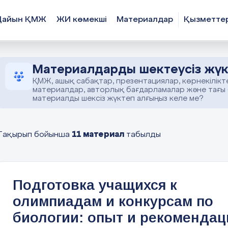
Дайын ҚМЖ
ЖИ көмекші
Материалдар
Қызметте
Материалдарды шектеусіз жүк
ҚМЖ, ашық сабақтар, презентациялар, көрнекілікт
материалдар, авторлық бағдарламалар және тағы
материалды шексіз жүктеп алғыңыз келе ме?
11 материал
Тақырып бойынша
табылды
Подготовка учащихся к
олимпиадам и конкурсам по
биологии: опыт и рекомендац