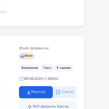
да
лісу
ин
Файл форматы:
docx
Биология
Тест
7 сынып
рі
лді.
28.08.2020
43012
ттік басылым. Қаріп түрі «Hypatia Sans
Жүктеу
Сақтау
а табағы 2,0. Шартты бояулы
)
ЖИ арқылы жасау