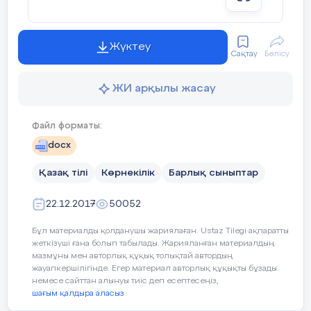
1. «Баяғы өткен заманда,
Дін мұсылман аманда,
Жүктеу
Сақтау
Бөлісу
Жиделібайсын жерінде,
ЖИ арқылы жасау
Қоңырат деген елінде
Файл форматы:
Байбөрі деген бай бопты...» үзінді қай
docx
шығармадан алынған? Батырлар жыры
туралы не білесің?
Қазақ тілі
Көрнекілік
Барлық сыныптар
2. Әсірелеу, шендестіру туралы жааз.
22.12.2017
50052
Мысал келтір.
Бұл материалды қолданушы жариялаған. Ustaz Tilegi ақпаратты
3. Күрделі сөздер, олардың түрлері.
жеткізуші ғана болып табылады. Жарияланған материалдың
Мысал келтір.
мазмұны мен авторлық құқық толықтай автордың
жауапкершілігінде. Егер материал авторлық құқықты бұзады
немесе сайттан алынуы тиіс деп есептесеңіз,
4. Сөйлемге толық (асты сызылған сөзге
шағым қалдыра аласыз
сөз құрамына, лексикалық, фонетикалық)