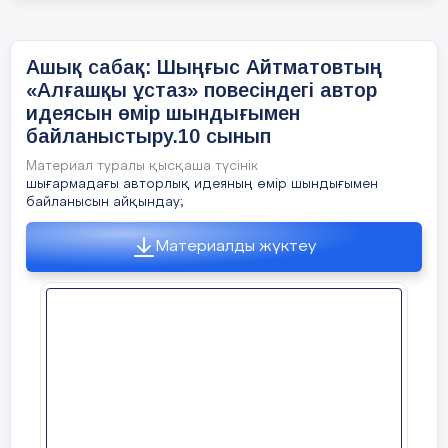
талдау жаса.
Білімді
ұрпақ – тәуелсіз елдің тірегі.
Ашық сабақ: Шыңғыс Айтматовтың
«Алғашқы ұстаз» повесіндегі автор
5. «Өтірік сөз өрге баспас». Өз ойыңды
идеясын өмір шындығымен
білдір.
байланыстыру.10 сынып
Материал туралы қысқаша түсінік
шығармадағы авторлық идеяның өмір шындығымен
байланысын айқындау;
Материалды жүктеу