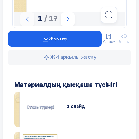
1
/ 17
Жүктеу
Сақтау
Бөлісу
ЖИ арқылы жасау
Материалдың қысқаша түсінігі
1 слайд