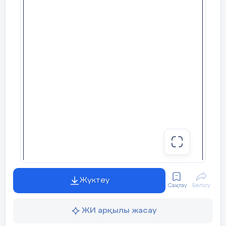
Жүктеу
Сақтау
Бөлісу
ЖИ арқылы жасау