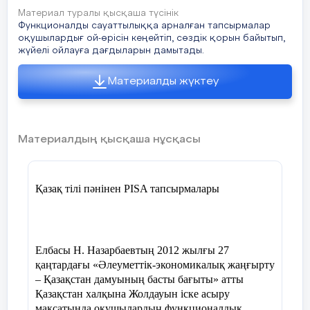
алуға болады. Ал уақытты ешқашан
Материал туралы қысқаша түсінік
тоқтата алмайсың. Мен ойымша уақыт
Функционалды сауаттылыққа арналған тапсырмалар
алтыннан қымбат .
оқушылардығ ой-өрісін кеңейтіп, сөздік қорын байытып,
ІІ тур. Сұрақтарға жауап беру.
жүйелі ойлауға дағдыларын дамытады.
1. Жүрсін бектер бес нәрседен алыстап,
Материалды жүктеу
Есі болса, жұрнақ болса намыстан.
Ұшқалақтап – бірі, екіншісі – сараңдық,
Үшіншісі – ашу, оған егіз надандық.
Материалдың қысқаша нұсқасы
Ж.Баласағұнның шығармасынан айтылған
ойдың негізгі идеясы қандай? «Құтты
білік» кітабы не туралы? Кітаптың
кейіпкерлері кімдер?
Қазақ тілі пәнінен PISA тапсырмалары
2. Тақырып пен идея. Сюжет.
3. Сөйлем. Сөйлем түрлері. Мысалдар
келтір.
Елбасы Н. Назарбаевтың 2012 жылғы 27
қаңтардағы «Әлеуметтік-экономикалық жаңғырту
4. Сөйлемге толық (асты сызылған сөзге
– Қазақстан дамуының басты бағыты» атты
сөз құрамына, лексикалық, фонетикалық)
Қазақстан халқына Жолдауын іске асыру
мақсатында оқушылардың функционалдық