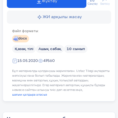
Жүктеу
Сақтау
Бөлісу
ІІ тур. Сұрақтарға жауап беру.
ЖИ арқылы жасау
Файл форматы:
1.
Ойыл да Қиыл,
Жем, Сағыз,
docx
Қайран саланың
Қазақ тілі
Ашық сабақ
10 сынып
жатқан аңғары-
ай,
15.05.2020
47560
Ақ шалмалы
Бұл материалды қолданушы жариялаған. Ustaz Tilegi ақпаратты
пірлердің
жеткізуші ғана болып табылады. Жарияланған материалдың
мазмұны мен авторлық құқық толықтай автордың
жауапкершілігінде. Егер материал авторлық құқықты бұзады
Мешітке жаққан
немесе сайттан алынуы тиіс деп есептесеңіз,
шамдары-ай!
шағым қалдыра аласыз
Менің бүйтіп
қозғалақтап
жүргенім