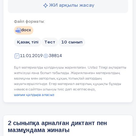
ЖИ арқылы жасау
Бағдарламаның басты мақсаты жалпы білім
беретін мектептерде Қазақстан Республикасының
зияткерлік, дене және рухани тұрғысынан
Файл форматы:
дамыған азаматын қалыптастыру, оның
docx
құбылмалы әлемге әлеуметтік бейімделуін
қамтамасыз ететін білім алудағы қажеттіліктерін
Қазақ тілі
Тест
10 сынып
қанағаттандыру болып табылады. Қазіргі әлемдік
білім кеңістігіндегі халықаралық стандарт
11.01.2019
38814
талаптарына сай оқыту үдерісінің орталық
Қазақ тілі мен әдебиетінен 9-сыныпқа
тұлғасы білім алушы субъект, ал ол субьектінің
Бұл материалды қолданушы жариялаған. Ustaz Tilegi ақпаратты
арналған мектепішілік олимпиада
алған білімінің түпкі нәтижесі құзіреттіліктер
жеткізуші ғана болып табылады. Жарияланған материалдың
тапсырмалары
болып белгіленуі білім беру жүйесінде
мазмұны мен авторлық құқық толықтай автордың
«функционалдық сауаттылықты» қалыптастыру
жауапкершілігінде. Егер материал авторлық құқықты бұзады
немесе сайттан алынуы тиіс деп есептесеңіз,
І тур. Шығарма
мәселесін негізге алудың
шағым қалдыра аласыз
өзектілігін арттырып отыр. Осыған орай алған
1. Жыраулар поэзиясы – шешендік өнер
білімдері негізінде әрекет етуге қабілеттілік пен
тұнығы
даярлықты білдіретін қалыптасқан
2 сыныпқа арналған диктант пен
құзыреттіліктерді анықтауда халықаралық зерттеу
2. Шешендік өнер – халық даналығы.
тапсырмаларының маңызы зор.
мазмұндама жинағы