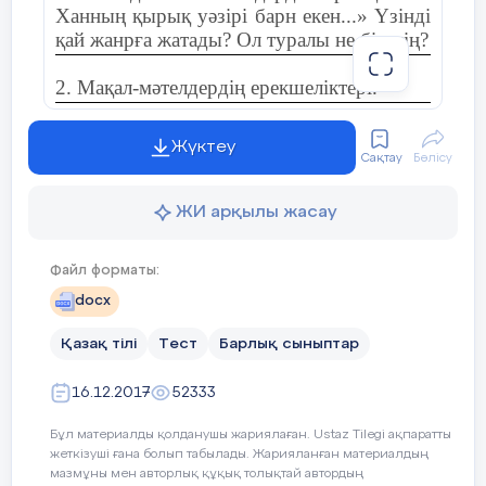
Ханның қырық уәзірі барн екен...» Үзінді
қай жанрға жатады? Ол туралы не білесің?
2. Мақал-мәтелдердің ерекшеліктері.
3. Тура және ауыспалы мағына. Мысал
Жүктеу
келтір.
Сақтау
Бөлісу
4. Сөйлемге (асты сызылған сөзге сөз
ЖИ арқылы жасау
құрамына, фонетикалық) талдау жаса.
Файл форматы:
Ыстық жақта
таңғажайып
тропикалық ормандар бар.
docx
Қазақ тілі
Тест
Барлық сыныптар
5. «Тіл – қылыштан да өткір» дегенді
қалай түсінесің?
16.12.2017
52333
Бұл материалды қолданушы жариялаған. Ustaz Tilegi ақпаратты
жеткізуші ғана болып табылады. Жарияланған материалдың
мазмұны мен авторлық құқық толықтай автордың