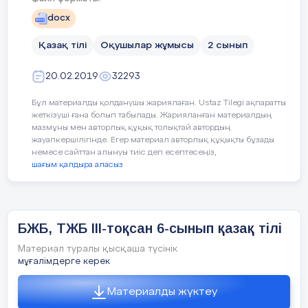
оқуды енгізетін өз мақсаттары үшін оқу, көркем
docx
әдебиетке қызығушылық пен әртүрлі ақпараттық
мәтіндер мен нұсқауларды есепке алады.
Қазақ тілі
Оқушылар жұмысы
2 сынып
Мәтіндерінің шынайылығы (өмірдегі мысалдар)
20.02.2019
32293
PISA тестерінің ерекшелігі болып табылады.
Зерттеудің осы бағыты бойынша тест сұрақтары
Бұл материалды қолданушы жариялаған. Ustaz Tilegi ақпаратты
ретінде көркем мәтіндер қолданылады.
жеткізуші ғана болып табылады. Жарияланған материалдың
мазмұны мен авторлық құқық толықтай автордың
жауапкершілігінде. Егер материал авторлық құқықты бұзады
немесе сайттан алынуы тиіс деп есептесеңіз,
шағым қалдыра аласыз
ОҚУ
Қазақ тілі мен әдебиетінен 10-сыныпқа
САУАТТЫЛЫҒЫ
арналған мектепішілік олимпиада
Мәтінге сүйену
тапсырмалары
БЖБ, ТЖБ ІІІ-тоқсан 6-сынып қазақ тілі
Мәтіннен тыс бөлімге сүйену
Материал туралы қысқаша түсінік
І тур. Шығарма
мұғалімдерге керек
1. Абай қара сөздеріндегі дидактикалық
Материалды жүктеу
сарын.
Табу және үзінді келтіру