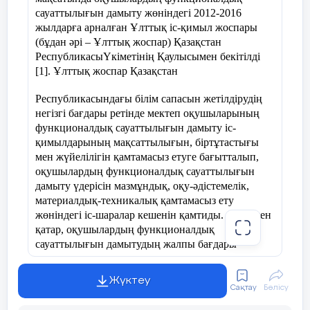
талдау жаса.
сауаттылығын дамыту жөніндегі 2012-2016
жылдарға арналған Ұлттық іс-қимыл жоспары
Олжабек
сол түтіннің дәл түбінде көк
(бұдан әрі – Ұлттық жоспар) Қазақстан
өгізшені жіліктеп бұзып отыр.
РеспубликасыҮкіметінің Қаулысымен бекітілді
[1]. Ұлттық жоспар Қазақстан
5. «Ұстаз – ұлы есім» Өз ойыңды
ойтолғау түрінде жаз.
Республикасындағы білім сапасын жетілдірудің
негізгі бағдары ретінде мектеп оқушыларының
функционалдық сауаттылығын дамыту іс-
қимылдарының мақсаттылығын, біртұтастығы
мен жүйелілігін қамтамасыз етуге бағытталып,
оқушылардың функционалдық сауаттылығын
дамыту үдерісін мазмұндық, оқу-әдістемелік,
материалдық-техникалық қамтамасыз ету
жөніндегі іс-шаралар кешенін қамтиды. Сонымен
қатар, оқушылардың функционалдық
сауаттылығын дамытудың жалпы бағдары
Қазақстан Республикасында білім беруді
дамытудың 2011-2020 жылдарға арналған
Жүктеу
мемлекеттік бағдарламасында да анық
Сақтау
Бөлісу
көрсетілген [2].