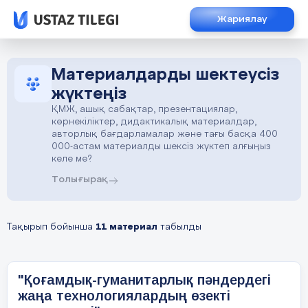
Жариялау
Материалдарды шектеусіз
жүктеңіз
ҚМЖ, ашық сабақтар, презентациялар,
көрнекіліктер, дидактикалық материалдар,
авторлық бағдарламалар және тағы басқа 400
000-астам материалды шексіз жүктеп алғыңыз
келе ме?
Толығырақ
Тақырып бойынша
11 материал
табылды
"Қоғамдық-гуманитарлық пәндердегі
жаңа технологиялардың өзекті