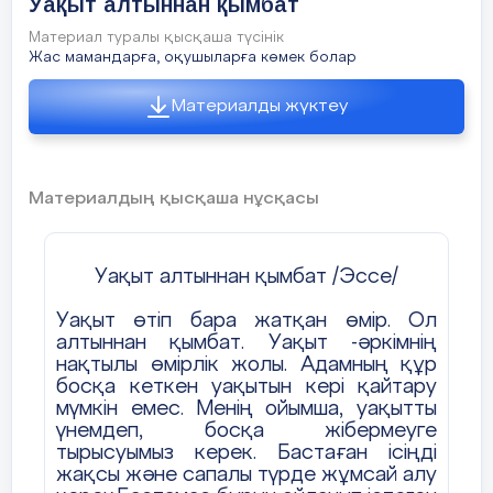
Уақыт алтыннан қымбат
Аузы түкті
Материал туралы қысқаша түсінік
кәпірдің
Жас мамандарға, оқушыларға көмек болар
Күшті болған
Материалды жүктеу
салдары-ай!
Авторы кім және ол туралы не білесің?
Материалдың қысқаша нұсқасы
2. Аллитерация. Ассонанс. Риторикалық
сұрау. Мысал келтір.
Уақыт алтыннан қымбат /Эссе/
3. Қос нүкте. Мысалдар келтір.
Уақыт өтіп бара жатқан өмір. Ол
алтыннан қымбат. Уақыт -әркімнің
4. Сөйлемге толық (асты сызылған сөзге
нақтылы өмірлік жолы. Адамның құр
сөз құрамына, лексикалық, фонетикалық)
босқа кеткен уақытын кері қайтару
талдау жаса.
мүмкін емес. Менің ойымша, уақытты
үнемдеп, босқа жібермеуге
Алыстан көрінетін қызыл қоңыр мұнара
тырысуымыз керек. Бастаған ісіңді
жақсы және сапалы түрде жұмсай алу
ханымның көзіне оттай
басылды
.