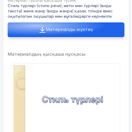
Материал туралы қысқаша түсінік
Стиль түрлері (стили речи), мәтін мен түрлері (виды
текста) және жанр (виды жанра) қазақ тілінде емес
оқытылатын оқушылар мен мұғалімдерге көрнекілік
Материалды жүктеу
Материалдың қысқаша нұсқасы