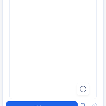
Қазақ тілі мен әдебиетінен 7-сыныпқа
арналған мектепішілік олимпиада
тапсырмалары
І тур. Шығарма
1. Махамбет шығармаларындағы Исатай
бейнесі...
2. Ұлы суреткер. (Абай
шығармашылығына байланысты)
3. Халқын сүйген – салтын сүйер.