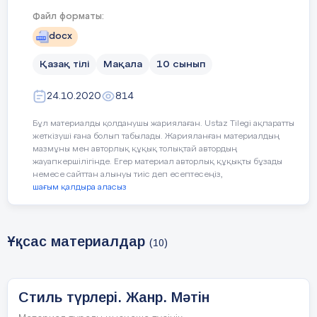
Файл форматы:
docx
Қазақ тілі
Мақала
10 сынып
24.10.2020
814
Бұл материалды қолданушы жариялаған. Ustaz Tilegi ақпаратты
жеткізуші ғана болып табылады. Жарияланған материалдың
мазмұны мен авторлық құқық толықтай автордың
жауапкершілігінде. Егер материал авторлық құқықты бұзады
немесе сайттан алынуы тиіс деп есептесеңіз,
шағым қалдыра аласыз
Ұқсас материалдар
(10)
Стиль түрлері. Жанр. Мәтін