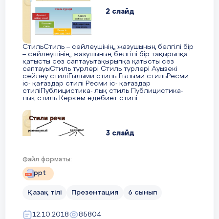
2 слайд
СтильСтиль – сөйлеушінің, жазушының белгілі бір
– сөйлеушінің, жазушының белгілі бір тақырыпқа
қатысты сөз саптауытақырыпқа қатысты сөз
саптауыСтиль түрлері Стиль түрлері Ауызекі
сөйлеу стиліҒылыми стиль Ғылыми стильРесми
іс- қағаздар стилі Ресми іс- қағаздар
стиліПублицистика- лық стиль Публицистика-
лық стиль Көркем әдебиет стилі
3 слайд
Файл форматы:
Стили речиСтили речи разговорный книжные
ppt
научный публицистический официально-
деловой художественный
Қазақ тілі
Презентация
6 сынып
12.10.2018
85804
4 слайд