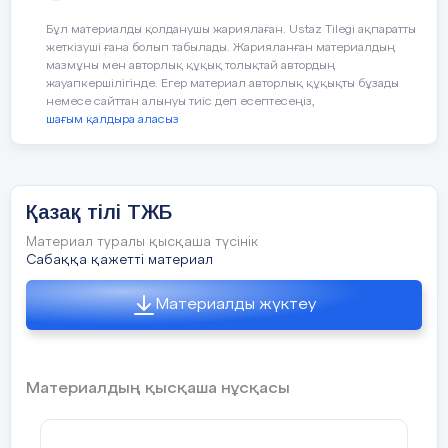
Бұл материалды қолданушы жариялаған. Ustaz Tilegi ақпаратты
жеткізуші ғана болып табылады. Жарияланған материалдың
мазмұны мен авторлық құқық толықтай автордың
жауапкершілігінде. Егер материал авторлық құқықты бұзады
немесе сайттан алынуы тиіс деп есептесеңіз,
шағым қалдыра аласыз
5 слайд
Разговорный стильРазговорный стиль цель
Қазақ тілі ТЖБ
употребления сфера употребления речевые
жанры языковые средства стилевые черты
Материал туралы қысқаша түсінік
непосредственное повседневное общение
непринужденная, неофициальная обстановка;
Сабаққа қажетті материал
дружеская беседа, частные письма; разговорная
лексика, простые предложения;
эмоциональность, образность, конкретность,
Материалды жүктеу
простота
6 слайд
Научный стильНаучный стиль цель употребления
Материалдың қысқаша нұсқасы
сфера употребления речевые жанры языковые
средства стилевые черты сообщение научных
сведений; официальная обстановка; научная
статья, учебная литература; термины, сложные