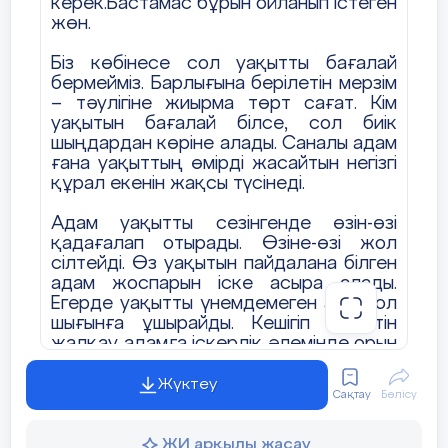
керек.Бастамас бұрын ойланып істеген
5. «Күтімі жаман ағаштың,
жөн.
Бітімі де жаман» дегенді қалай
Біз көбінесе сол уақытты бағалай
түсінесің? Өз ойыңды ойтолғау түрінде
бермейміз. Барлығына берілетін мерзім
жаз.
– тәулігіне жиырма төрт сағат. Кім
уақытын бағалай білсе, сол биік
шыңдардан көріне алады. Саналы адам
ғана уақыттың өмірді жасайтын негізгі
құрал екенін жақсы түсінеді.
Адам уақытты сезінгенде өзін-өзі
қадағалап отырады. Өзіне-өзі жол
сілтейді. Өз уақытын пайдалана білген
адам жоспарын іске асыра алады.
Егерде уақытты үнемдемеген адам ол
шығынға ұшырайды. Кешігіп жүретін
жалқау адамға іскерлік әлемінде орын
жоқ.Өйткені уақытты бағалай білген
жөн.Жалқаулықтан бойыңды аулақ
Жүктеу
Сақтау
Бөлісу
ұстаған жөн болар.
Мен бесінші сынып оқушысымын. Өз
ЖИ арқылы жасау