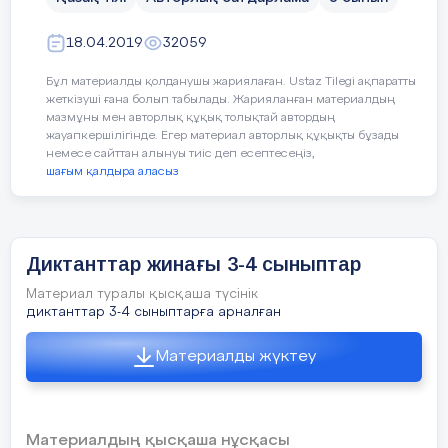
5. «Келеді жазғым тасқа өлең...» Ойтолғау
Мәтін №1 «ЕМ»
қатарларын түрлендіріп қолдану;
жаз.
18.04.2019
32059
Бағалау критерийлері:
Бұл материалды қолданушы жариялаған. Ustaz Tilegi ақпаратты
Мәтіннің атауын анықтап,
жеткізуші ғана болып табылады. Жарияланған материалдың
мазмұны мен авторлық құқық толықтай автордың
көтерілген мәселені болжайды .
жауапкершілігінде. Егер материал авторлық құқықты бұзады
немесе сайттан алынуы тиіс деп есептесеңіз,
Үстеудің мағыналық түрлерін
шағым қалдыра аласыз
анықтап, синонимдік қатарларды
түрлендіріп қолданады.
Диктанттар жинағы 3-4 сыныптар
Материал туралы қысқаша түсінік
Ойлау дағдыларының деңгейі
:
диктанттар 3-4 сыныптарға арналған
Қолдану
Материалды жүктеу
Демалыс күндерінің бірі. Барлығымыз серуенге
шықтық. Тап-таза ауаны жұтып, құстардыңтүрлі-
Материалдың қысқаша нұсқасы