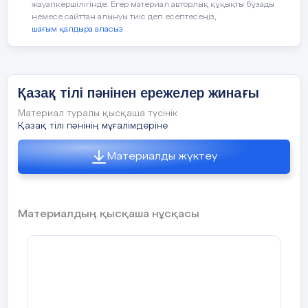
жауапкершілігінде. Егер материал авторлық құқықты бұзады
немесе сайттан алынуы тиіс деп есептесеңіз,
шағым қалдыра аласыз
Қазақ тілі пәнінен ережелер жинағы
Материал туралы қысқаша түсінік
Қазақ тілі пәнінің мұғалімдеріне
Материалды жүктеу
Материалдың қысқаша нұсқасы