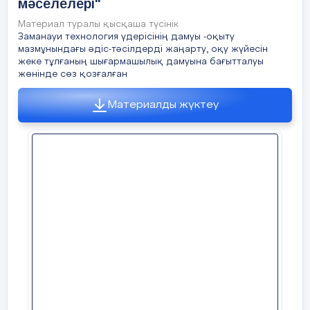
мәселелері"
Материал туралы қысқаша түсінік
Заманауи технология үдерісінің дамуы -оқыту
мазмұнындағы әдіс-тәсілдерді жаңарту, оқу жүйесін
жеке тұлғаның шығармашылық дамуына бағытталуы
жөнінде сөз қозғалған
Материалды жүктеу