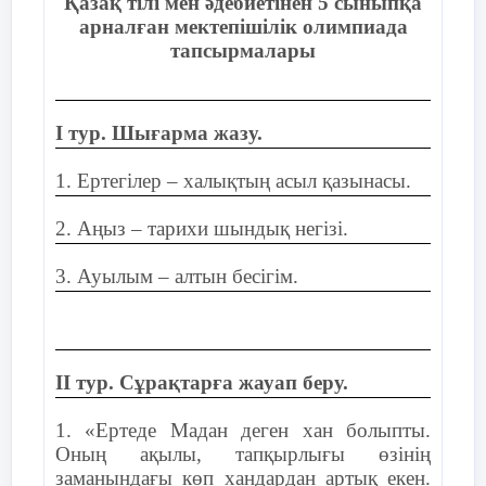
Қазақ тілі мен әдебиетінен 5 сыныпқа
16 слайд
арналған мектепішілік олимпиада
тапсырмалары
І тур. Шығарма жазу.
1. Ертегілер – халықтың асыл қазынасы.
2. Аңыз – тарихи шындық негізі.
3. Ауылым – алтын бесігім.
ІІ тур. Сұрақтарға жауап беру.
1. «Ертеде Мадан деген хан болыпты.
Оның ақылы, тапқырлығы өзінің
заманындағы көп хандардан артық екен.