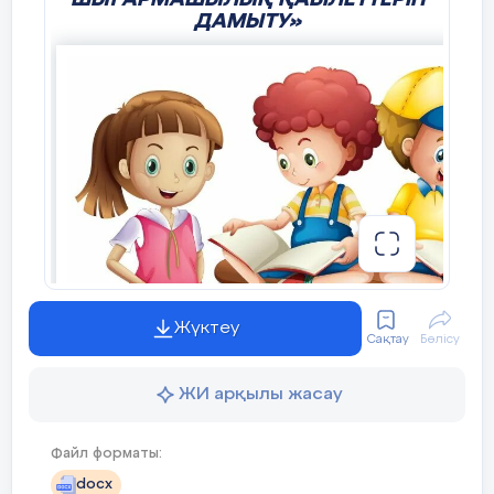
ДАМЫТУ»
Жүктеу
Сақтау
Бөлісу
ЖИ арқылы жасау
Файл форматы:
docx