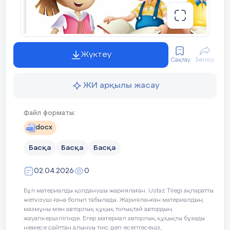
ДАМЫТУ
1.1
ОҚУШЫЛАРДЫҢ ШЫҒАРМАШЫЛЫҚ ҚАБІЛЕТІН АРТ
ТЕХНОЛОГИЯНЫҢ МАҢЫЗЫ
Жүктеу
1.2
ИННОВАЦИЯЛЫҚ ТЕХНОЛОГИЯЛАРДЫ ҚОЛДАНУ 
Сақтау
Бөлісу
1.3
ОҚУШЫЛАРДЫҢ ШЫҒАРМАШЫЛЫҚ ҚАБІЛЕТ
ЖИ арқылы жасау
ПЕДАГОГИКАЛЫҚ-ПСИХОЛОГИЯЛЫҚ ҚОЛДАУ
2
ҚОСЫМША БІЛІМ БЕРУДІҢ БАСТЫ МАҚСА
Файл форматы:
ҚАЛЫПТАСТЫРУ
docx
2.1
ШЫҒАРМАШЫЛЫҚ ҚАБІЛЕТТІ ДАМЫТУ ӘДІСТЕРІ
Басқа
Басқа
Басқа
2.2
ОҚУШЫЛАРДЫҢ ШЫҒАРМАШЫЛЫҚ ҚАБІЛЕТ
02.04.2026
0
ПЕДАГОГИКАЛЫҚ-ПСИХОЛОГИЯЛЫҚ ҚОЛДАУ
Бұл материалды қолданушы жариялаған. Ustaz Tilegi ақпаратты
жеткізуші ғана болып табылады. Жарияланған материалдың
2.3
ОҚУШЫЛАРДЫҢ ШЫҒАРМАШЫЛЫҚ ҚАБІЛЕТТЕРІН АР
мазмұны мен авторлық құқық толықтай автордың
жауапкершілігінде. Егер материал авторлық құқықты бұзады
ҮЙІРМЕ САБАҒЫНДА ЖАҢА ТЕХНОЛОГИЯ
2.4
Автор:
немесе сайттан алынуы тиіс деп есептесеңіз,