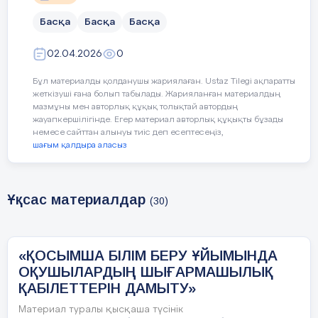
Басқа
Басқа
Басқа
02.04.2026
0
Бұл материалды қолданушы жариялаған. Ustaz Tilegi ақпаратты
жеткізуші ғана болып табылады. Жарияланған материалдың
мазмұны мен авторлық құқық толықтай автордың
Автор:
жауапкершілігінде. Егер материал авторлық құқықты бұзады
Абрен Балжан Миатбекқызы
немесе сайттан алынуы тиіс деп есептесеңіз,
Қосымша білім беру ұйымының
шағым қалдыра аласыз
педагогы
«көркем оқыту» үйірмесі
Ұқсас материалдар
(30)
«ҚОСЫМША БІЛІМ БЕРУ ҰЙЫМЫНДА
ОҚУШЫЛАРДЫҢ ШЫҒАРМАШЫЛЫҚ
2026ж.
ҚАБІЛЕТТЕРІН ДАМЫТУ»
Материал туралы қысқаша түсінік