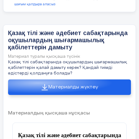
ОҚУШЫЛАРДЫҢ ШЫҒАРМАШЫЛЫҒЫН ДАМЫТУ
Сағынбек Сағынкүл Айбекқызы
шағым қалдыра аласыз
Қосымша білім беру ұйымының
2.5
ОҚУШЫЛАРДЫҢ
ЛОГИКАЛЫҚ ОЙЛАУЫН ДАМЫТУДЫҢ 
педагогы
«Жас талант» үйірмесі
ҚОРЫТЫНДЫ
Қазақ тілі және әдебиет сабақтарында
оқушылардың шығармашылық
ПАЙДАЛАНЫЛҒАН ӘДЕБИЕТТЕР
қабілеттерін дамыту
Материал туралы қысқаша түсінік
Қазақ тілі сабақтарында оқушылардың шығармашылық
қабілеттерін қалай дамыту керек? Қандай тиімді
2026ж.
әдістерді қолдануға болады?
Материалды жүктеу
Бұл әдістемелік құрал қосымша білім беру
ұйымдарында бастауыш сынып оқушыларымен
шығармашылық бағытта жұмыс жүргізетін
педагогтерге арналған. Құралдың мақсаты –
Материалдың қысқаша нұсқасы
бастауыш сынып оқушыларының
шығармашылық қабілеттерін дамыту жолдарын
айқындау және педагогтердің тәжірибесінде
КІРІСПЕ
Қазақ тілі және әдебиет сабақтарында
тиімді қолдануға болатын әдіс-тәсілдерді ұсыну.