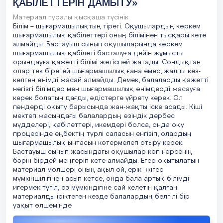
ҚАБІЛЕТТЕРІН ДАМЫТУ»
Материал туралы қысқаша түсінік
Білім – шығармашылықтың тірегі. Оқушылардың көркем
шығармашылық қабілеттері оның білімінен тысқары кете
алмайды. Бастауыш сынып оқушыларында көркем
шығармашылық қабілеті басталуға дейін жұмысты
орындауға қажетті білімі жетіспей жатады. Сондықтан
олар тек бірегей шығармашылық ғана емес, жалпы кез-
келген өнімді жасай алмайды. Демек, балаларды қажетті
негізгі білімдер мен шығармашылық өнімдерді жасауға
керек болатын дағды, әдістерге үйрету керек. Ол
пәндерді оқыту барысында жан-жақты іске асады. Кіші
мектеп жасындағы балалардың өзіндік дербес
мүдделері, қабілеттері, икемдері болса, онда оқу
процесінде еңбектің түрлі саласын енгізіп, олардың
шығармашылық ынтасын көтермелеп отыру керек.
Бастауыш сынып жасындағы оқушылар көп нәрсенің
бәрін бірдей меңгеріп кете алмайды. Егер оқытылатын
материал мөлшері оның ақыл-ой, ерік- жігер
мүмкіншілігінен асып кетсе, онда бала артық білімді
игермек түгіл, өз мүмкіндігіне сай келетін қалған
материалды іріктеген кезде балалардың белгілі бір
уақыт өлшемінде