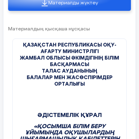
Материалды жүктеу
Материалдың қысқаша нұсқасы
ҚАЗАҚСТАН РЕСПУБЛИКАСЫ ОҚУ-
АҒАРТУ МИНИСТРЛІГІ
ЖАМБАЛ ОБЛЫСЫ ӘКІМДІГІНІҢ БІЛІМ
БАСҚАРМАСЫ
ТАЛАС АУДАНЫНЫҢ
БАЛАЛАР МЕН ЖАСӨСПІРІМДЕР
ОРТАЛЫҒЫ
ӘДІСТЕМЕЛІК ҚҰРАЛ
«ҚОСЫМША БІЛІМ БЕРУ
ҰЙЫМЫНДА ОҚУШЫЛАРДЫҢ
ШЫҒАРМАШЫЛЫҚ ҚАБІЛЕТТЕРІН