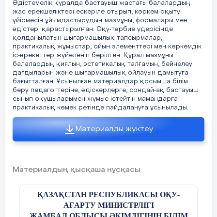
Бұл әдістемелік құрал қосымша білім беру
Әдістемелік құралда бастауыш жастағы балалардың
жас ерекшеліктері ескеріле отырып, көркем оқыту
ұйымдарында бастауыш сынып
үйірмесін ұйымдастырудың мазмұны, формалары мен
оқушыларымен шығармашылық бағытта
әдістері қарастырылған. Оқу-тәрбие үдерісінде
жұмыс жүргізетін педагогтерге арналған.
қолданылатын шығармашылық тапсырмалар,
Құралдың мақсаты – бастауыш сынып
практикалық жұмыстар, ойын элементтері мен көркемдік
оқушыларының шығармашылық
іс-әрекеттер жүйеленіп берілген. Құрал мазмұны
қабілеттерін дамыту жолдарын айқындау
балалардың қиялын, эстетикалық талғамын, бейнелеу
дағдыларын және шығармашылық ойлауын дамытуға
және педагогтердің тәжірибесінде тиімді
бағытталған. Ұсынылған материалдар қосымша білім
қолдануға болатын әдіс-тәсілдерді ұсыну.
беру педагогтеріне, әдіскерлерге, сондай-ақ бастауыш
Әдістемелік құралда бастауыш жастағы
сынып оқушыларымен жұмыс істейтін мамандарға
балалардың жас ерекшеліктері ескеріле
практикалық көмек ретінде пайдалануға ұсынылады.
отырып, көркем оқыту үйірмесін
ұйымдастырудың мазмұны, формалары мен
Материалды жүктеу
әдістері қарастырылған. Оқу-тәрбие
үдерісінде қолданылатын шығармашылық
тапсырмалар, практикалық жұмыстар, ойын
элементтері мен көркемдік іс-әрекеттер
Материалдың қысқаша нұсқасы
жүйеленіп берілген.
Құрал мазмұны балалардың қиялын,
ҚАЗАҚСТАН РЕСПУБЛИКАСЫ ОҚУ-
эстетикалық талғамын, бейнелеу
АҒАРТУ МИНИСТРЛІГІ
дағдыларын және шығармашылық ойлауын
ЖАМБАЛ ОБЛЫСЫ ӘКІМДІГІНІҢ БІЛІМ