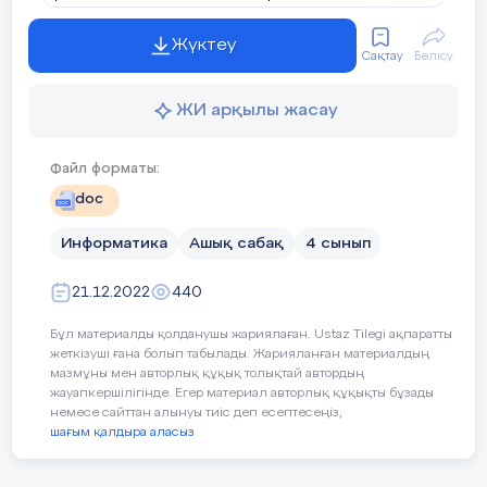
Ультрадыбыс датчигін пайдаланып, лабири
Жүктеу
шығу программасын жасап, роботқа жүкте
Көптеген оқушылар
:
Сақтау
Бөлісу
көрейік.
ЖИ арқылы жасау
Графикалық ақпаратты бейнел
1-тапсырма.
Файл форматы:
Кейбір оқушылар:
doc
Оқулық, 59- бет, «Компьютерде орындайық
тапсырмасы.
Информатика
Ашық сабақ
4 сынып
Растрлық суретті екілік кодпен
21.12.2022
440
Дескриптор:
Бұл материалды қолданушы жариялаған. Ustaz Tilegi ақпаратты
-ультрадыбыс датчигін қолдану арқылы
жеткізуші ғана болып табылады. Жарияланған материалдың
Сабақтың барысы
:
лабиринттен шығу программасын жасайды;
мазмұны мен авторлық құқық толықтай автордың
жауапкершілігінде. Егер материал авторлық құқықты бұзады
немесе сайттан алынуы тиіс деп есептесеңіз,
-программаны роботқа жүктейді;
шағым қалдыра аласыз
Сабақтың
Педагогтың әрекеті
кезені/ уақыт
-роботты жүргізеді.