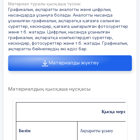
Материал туралы қысқаша түсінік
Сабақтың
1.Оқушылармен амандасу.
Графикалық ақпаратты аналогты және цифрлық
- Photo-Brush пен Paint.NET графикалық
басы
нысандарда ұсынуға болады. Аналогты нысанда
редакторында сурет салудың
2.Сабақтың тақырыбы мен мақсаттарымен таны
ұсынылған графикалық ақпаратқа қағазға салынған
айырмашылықтарын түсіндіреді;
суреттер, кескіндер, қағазға шығарылған фотосуреттер
3.Жаңа тақырыпқа шолу.
және т.б. жатады. Цифрлық нысанда ұсынылған
-Сурет салу мен өңдеудің айырмашылықтарын
графикалық ақпаратқа компьютердегі суреттер,
түсіндіреді.
кескіндер, фотосуреттер және т.б. жатады. Графикалық
Сендер саябақта орналасқан ойын алаңдарында
ақпаратты бейнелеудің екі әдісі бар.
компьютерлік ойындар барысында түрлі өткелд
өтіп, таңғажайып оқиғаларға кездесіп жүрсіңде
Мұндай өткелдерден өту сендерге қаншалықты
Материалды жүктеу
Қ: стикер /4балл/
болса да, жол тауып шығу- дұрыс мақсатқа жет
дәлелі. Бұндай түрлі жолдар мен өткелдерді
лабиринт деп атауға болады.
Материалдың қысқаша нұсқасы
Сабақтың
Жаңа тақырыпты түсіндіру.
ортасы
Қысқа мерзімді ж
Сабақтың
1.Оқушыларға өзін-өзі бағалауды
Лабиринт- түрлі өткелдер мен жолдар арқ
соңы
ұйымдастырады.
берілген, шатасқан, күрделі құрылым. Лаб
әртүрлі болып ұсынылуы мүмкін. Лабиринт
Бөлім
Ақпаратты ұсыну
2.Кері байланыс:
өтудің мақсаты—шытырман бағыттардан,
кедергілерден өтіп, дұрыс жол тауып