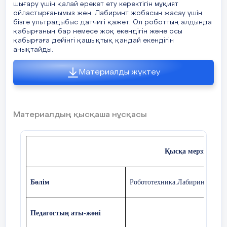
шығару үшін қалай әрекет ету керектігін мұқият
Photo-Brush графикалық редакторын
Медальдар арқылы бағалау
ойластырғанымыз жөн. Лабиринт жобасын жасау үшін
пайдаланамыз. Сонымен бірге осы редакторда
бізге ультрадыбыс датчигі қажет. Ол роботтың алдында
сурет салу құралдарымен және суреттерді
2-тапсырма.
қабырғаның бар немесе жоқ екендігін және осы
өңдеу әдістерімен танысайық.
қабырғаға дейінгі қашықтық қандай екендігін
анықтайды.
- Ақпараттық қауіпсіздіктің құрамдас бөліктерін
Венн
Материалды жүктеу
Сабақтың
Жаңа тақырыпты түсіндіру.
диаграммасы арқылы салыстырыңдар.
ортасы
Көрсетілім.
Дескриптор:
Материалдың қысқаша нұсқасы
Файл-Создать
Ақпараттық қауіпсіздіктің құрамдас бөліктерін
Photo-Brush-тағы сурет салу және өңдеу
салыстырады.
құралдары.Эффекты. Панель выделения.
Қысқа мерзімді ж
Медальдар арқылы бағалау
Түс терезесі.
Бөлім
Робототехника.Лабиринт және 
3-тапсырма.
Кестемен жұмыс
Жеке жұмыс. 1-тапсырма.
Педагогтың аты-жөні
§2.5, 49-бет, «Практикада қолдану»