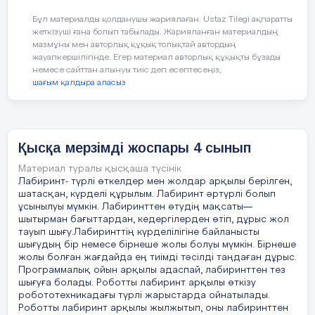
Бұл материалды қолданушы жариялаған. Ustaz Tilegi ақпаратты
бар?
жеткізуші ғана болып табылады. Жарияланған материалдың
мазмұны мен авторлық құқық толықтай автордың
«Джигсо» әдісі
жауапкершілігінде. Егер материал авторлық құқықты бұзады
немесе сайттан алынуы тиіс деп есептесеңіз,
Оқушылар кітаппен жұмыс істейді.
шағым қалдыра аласыз
Сабақтың барысы
:
Түсінгендерін ортада
талқылайды. Мұғалім оқушылардың білімдерін
Сабақтың
Педагогтың әрекеті
Қысқа мерзімді жоспары 4 сынып
толықтырады.
кезені/
уақыт
Материал туралы қысқаша түсінік
Ауызша мадақтау, ынталандыру
Лабиринт- түрлі өткелдер мен жолдар арқылы берілген,
шатасқан, күрделі құрылым. Лабиринт әртүрлі болып
1-тапсырма.
ұсынылуы мүмкін. Лабиринттен өтудің мақсаты—
Сабақтың
1.Оқушылармен амандасу.
шытырман бағыттардан, кедергілерден өтіп, дұрыс жол
басы
- Біздің еліміздегі ақпараттық қауіпсіздікті
тауып шығу.Лабиринттің күрделілігіне байланысты
2.Сабақтың тақырыбы мен мақсаттарымен
шығудың бір немесе бірнеше жолы болуы мүмкін. Бірнеше
қамтамасыз
таныстыру.
жолы болған жағдайда ең тиімді тәсілді таңдаған дұрыс.
Программалық ойын арқылы адаспай, лабиринттен тез
етудің қандай шаралары, заңдары бар? Талдаңдар
3.Жаңа тақырыпқа шолу.
шығуға болады. Роботты лабиринт арқылы өткізу
ҚР-дағы заңмен қорғалатын құпияларды
робототехникадағы түрлі жарыстарда ойнатылады.
анықтайды.
Роботты лабиринт арқылы жылжытып, оны лабиринттен
Векторлық кескіндерді салу және өңдеу үшін