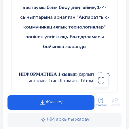
Бастауыш білім беру деңгейінің 1-4-
Жеке жұмыс. 2-тапсырма
сыныптарына арналған "Ақпараттық-
Растрлық суретті екілік кодпен бейнеле.
коммуникациялық технологиялар"
пәнінен үлгілік оқу бағдарламасы
бойынша жасалды
ИНФОРМАТИКА 1-сынып
(барлығы 17 сағ,
аптасына 1сағ ІІІ тоқсан - І
V
тоқсан)
Жүктеу
Сақтау
Бөлісу
№
Б
өлімдер /Тақырыптар
Оқу мақс
ЖИ арқылы жасау
Компьютерлік және п