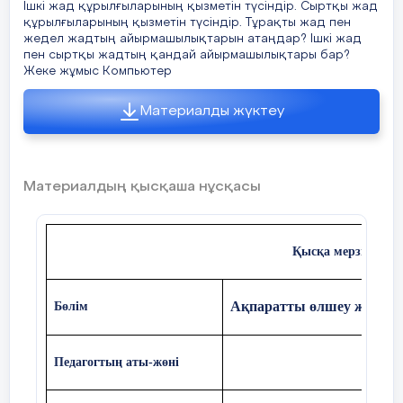
Ішкі жад құрылғыларының қызметін түсіндір. Сыртқы жад
құрылғыларының қызметін түсіндір. Тұрақты жад пен
жедел жадтың айырмашылықтарын атаңдар? Ішкі жад
пен сыртқы жадтың қандай айырмашылықтары бар?
Жеке жұмыс Компьютер
Материалды жүктеу
Материалдың қысқаша нұсқасы
Қысқа мерзімді ж
Ақпаратты өлшеу және к
Бөлім
Педагогтың аты-жөні