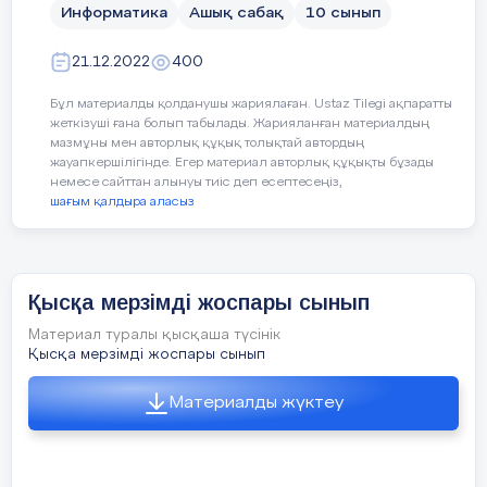
- ұқсастығы мен айырмашылығын атайды;
Информатика
Ашық сабақ
10 сынып
құпияларды анықтайды
-суретті қолайлы өңдеген графикалық
21.12.2022
400
редакторды атайды.
Кейбір оқушылар:
Бұл материалды қолданушы жариялаған. Ustaz Tilegi ақпаратты
жеткізуші ғана болып табылады. Жарияланған материалдың
мазмұны мен авторлық құқық толықтай автордың
Жүйенің сенімділігіне тұжыры
ҚБ: стикер /6 балл/
жауапкершілігінде. Егер материал авторлық құқықты бұзады
немесе сайттан алынуы тиіс деп есептесеңіз,
шағым қалдыра аласыз
Жеке жұмыс.2-тапсырма
Сабақтың барысы
:
Интернет немесе компьютердегі
Қысқа мерзімді жоспары сынып
фотосуреттердің арасынан 2 фотосурет таңдап
алып, редактордың жұмыс алаңына орналастыр
Материал туралы қысқаша түсінік
Сабақтың
Педагогтың әрекеті
RGB қисықтарын пайдаланып фотосуреттің
Қысқа мерзімді жоспары сынып
кезені/
түсінің сапасын өзгерт. Фотосуретті *,jpg
уақыт
форматында сақта.
Материалды жүктеу
Сабақтың
Сәлемдесу, түгендеу
басы
Дескриптор: