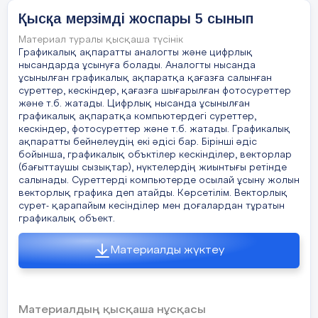
Қысқа мерзімді жоспары 5 cынып
Материал туралы қысқаша түсінік
Сабақтың
Педагогтың әрекеті
Графикалық ақпаратты аналогты және цифрлық
нысандарда ұсынуға болады. Аналогты нысанда
кезені/ уақыт
ұсынылған графикалық ақпаратқа қағазға салынған
суреттер, кескіндер, қағазға шығарылған фотосуреттер
және т.б. жатады. Цифрлық нысанда ұсынылған
Сабақтың
1.Оқушылармен амандасу.
графикалық ақпаратқа компьютердегі суреттер,
басы
кескіндер, фотосуреттер және т.б. жатады. Графикалық
2.Сабақтың тақырыбы мен мақсаттарымен
ақпаратты бейнелеудің екі әдісі бар. Бірінші әдіс
таныстыру.
бойынша, графикалық объктілер кескінділер, векторлар
(бағыттаушы сызықтар), нүктелердің жиынтығы ретінде
3.Үй тапсырмасын тексеру.
салынады. Суреттерді компьютерде осылай ұсыну жолын
векторлық графика деп атайды. Көрсетілім. Векторлық
сурет- қарапайым кесінділер мен доғалардан тұратын
Оқушылар дәптерлерді өзара ауыстырады, үй
графикалық объект.
тапсырмасын тексереді.
Материалды жүктеу
ҚБ: жұлдыз / 2 балл/
Материалдың қысқаша нұсқасы