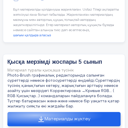
түрлендіру.
Бұл материалды қолданушы жариялаған. Ustaz Tilegi ақпаратты
жеткізуші ғана болып табылады. Жарияланған материалдың
Кескінді дискреттеу барысында ол кодталады,
мазмұны мен авторлық құқық толықтай автордың
яғни әр ұяшыққа мән беріледі. Бұл әдісті суре
Сабақтың барысы
:
жауапкершілігінде. Егер материал авторлық құқықты бұзады
үлгілерін мозаикалық кескінде салумен ұқсату
немесе сайттан алынуы тиіс деп есептесеңіз,
болады.
шағым қалдыра аласыз
Сабақтың
Педагогтың әрекеті
кезені/
уақыт
Топтық жұмыс. 1-тапсырма.
Қысқа мерзімді жоспары 5 cынып
Торкөз параққа өздерін ұнататын, күзде пісеті
Материал туралы қысқаша түсінік
бір жемістің векторлық және растрлық суретін
Сабақтың
1.Оқушылармен амандасу.
Photo-Brush графикалық редакторында салынған
қолмен салындар. Екі суреттің қайсысы оңай
басы
суреттерді немесе фотосуреттерді өңдейді.Суреттердің
салынады? Бейнелерді саластыр.
2.Сабақтың тақырыбы мен мақсаттарымен
түсінің қанықтығын көтеру, жарықтығын арттыру немесе
таныстыру.
азайту үшін мәзірдегі Корректировка →Кривые RGB... (
RGB Қисықтар...) командаларын пайдалануға болады.
3.Өткен сабақты пысықтау.
Түстер батырмасын жеке-жеке немесе бір уақытта қатар
Дескриптор:
жылжыту сияқты екі жағдайы бар.
Топтық жұмыс.
-торкөз параққа векторлық сурет салады;
Материалды жүктеу
-Растрлық және векторлық кескіндерді
-торкөз параққа растрлық сурет салады;