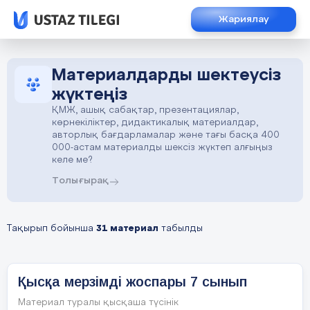
Жариялау
Материалдарды шектеусіз
жүктеңіз
ҚМЖ, ашық сабақтар, презентациялар,
көрнекіліктер, дидактикалық материалдар,
авторлық бағдарламалар және тағы басқа 400
000-астам материалды шексіз жүктеп алғыңыз
келе ме?
Толығырақ
Тақырып бойынша
31 материал
табылды
Қысқа мерзімді жоспары 7 cынып
Материал туралы қысқаша түсінік