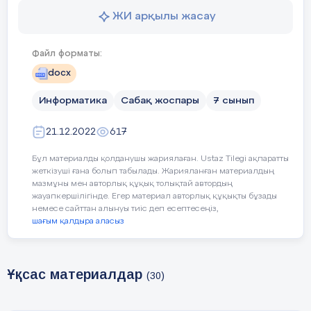
ЖИ арқылы жасау
Көптеген оқушылар
:
Файл форматы:
Ақпаратты сақтаудың санд
docx
Сыртқы есте сақтау құрыл
Информатика
Сабақ жоспары
7 сынып
анықтайды
21.12.2022
617
еректерді сыртқы есте сақ
Бұл материалды қолданушы жариялаған. Ustaz Tilegi ақпаратты
жеткізуші ғана болып табылады. Жарияланған материалдың
мазмұны мен авторлық құқық толықтай автордың
жауапкершілігінде. Егер материал авторлық құқықты бұзады
Кейбір оқушылар:
немесе сайттан алынуы тиіс деп есептесеңіз,
шағым қалдыра аласыз
Ұқсас материалдар
(30)
Сабақтың барысы
: