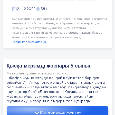
Photo-Brush пен Paint.NET –тің
берілген.Осы екілік кестедегі 1 цифры жазылғ
- Paint.NET графикалық редакторды іске
қисықтардың жұмысын салыст
торкөздерді параққа түсіргенде нен
ің кескіні
қосады;
21.12.2022
581
шығады?
-Интернет желісінен фотосуретті көшіреді;
Бұл материалды қолданушы жариялаған. Ustaz Tilegi ақпаратты
0
1
0
0
1
0
0
жеткізуші ғана болып табылады. Жарияланған материалдың
Вставка батырмасын пайдаланып,
мазмұны мен авторлық құқық толықтай автордың
Сабақтың барысы
:
фотосуретті жұмыс алаңына орналастырады;
жауапкершілігінде. Егер материал авторлық құқықты бұзады
0
1
0
0
1
0
0
немесе сайттан алынуы тиіс деп есептесеңіз,
шағым қалдыра аласыз
-Коррекция, Эффекты командаларды
пайдаланып, суреттерді өңдейді.
Сабақтың
Педагогтың әрекеті
0
1
0
0
1
0
0
кезені/ уақыт
Қысқа мерзімді жоспары 5 cынып
0
1
1
1
1
0
0
ҚБ: жетон /3балл/
Сабақтың
1.Оқушылармен амандасу.
Материал туралы қысқаша түсінік
басы
- Желіде жұмыс істеуде қандай қауіп-қатер бар деп
2.Сабақтың тақырыбы мен мақсаттарымен
0
0
0
0
1
0
0
ойлайсың? - Интернетте қандай ақпаратты жариялауға
таныстыру.
Топтық жұмыс. 2-тапсырма.
болмайды? - Әлеуметтік желілерді пайдалануда қандай
қауіп-қатер бар? «Джигсо» әдісі Оқушылар кітаппен
3.Жаңа тақырыпқа шолу.
жұмыс істейді. Түсінгендерін ортада талқылайды.
-Графикалық редактордың көмегімен
0
0
0
0
1
0
0
Мұғалім оқушылардың білімдерін толықтырады.
суреттің сапасын реттеу, оған әсерлер қосу
Photo-Brush редакторы көмегімен векторлық
қаншалықты маңызды?
суреттің сапасын көтеруге, түсін қанық етуге,
Материалды жүктеу
Дескриптор: