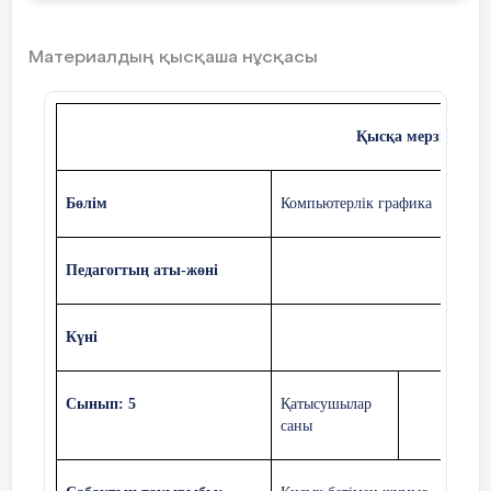
құруда, өңдеуде қандай графикалық
редакторларды таңдаған дүрыс. Неліктен?
- бейнелерді саластырады.
Материалдың қысқаша нұсқасы
ҚБ: жетон /3балл/
ҚБ: жұлдық /5балл/
Қысқа мерзімді ж
Бөлім
Компьютерлік графика
Жеке жұмыс. 2-тапсырма
Растрлық суретті екілік кодпен бейнеле.
Педагогтың аты-жөні
Күні
Сабақтың
Жаңа тақырыпты түсіндіру.
ортасы
Сынып: 5
Қатысушылар
Күнделікті өмірде реферат немесе
саны
презентация дайындау үшін интернетті
пайдаланамыз. Мысалы, презентацияға
фотосурет керек. Әрине, фотосуреттерді тек