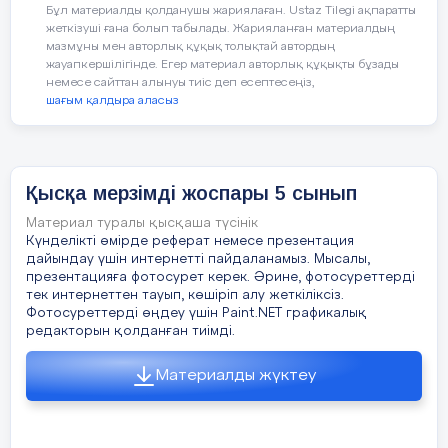
көлемін анықтау.
Бұл материалды қолданушы жариялаған. Ustaz Tilegi ақпаратты
жеткізуші ғана болып табылады. Жарияланған материалдың
Сабақтың барысы
:
мазмұны мен авторлық құқық толықтай автордың
Компьютердің сыртқы жадының көлемін анықтау.
жауапкершілігінде. Егер материал авторлық құқықты бұзады
немесе сайттан алынуы тиіс деп есептесеңіз,
Флэш жадтың көлемін анықтау.
шағым қалдыра аласыз
Сабақтың
Педагогтың әрекеті
кезені/ уақыт
Жұмысты орындау барысында ақпа- раттың
өлшем бірліктері тақыры- бында алган білімдері
қолдану.
Қысқа мерзімді жоспары 5 cынып
Сабақтың
1.Оқушылармен амандасу.
басы
«Адам мен компьютер жады арасындағы ұқсасты
Материал туралы қысқаша түсінік
2.Сабақтың тақырыбы мен мақсаттарымен
пен айырмашылық» тақырыбында кіші жоба
Күнделікті өмірде реферат немесе презентация
таныстыру.
жұмысын жасау.
дайындау үшін интернетті пайдаланамыз. Мысалы,
презентацияға фотосурет керек. Әрине, фотосуреттерді
3.Жаңа тақырыпқа шолу.
тек интернеттен тауып, көшіріп алу жеткіліксіз.
Жобаны орындау барысында оқушылар адам мен
Фотосуреттерді өңдеу үшін Paint.NET графикалық
компьютер жадын жекелепталдайды. Талдау
Өткен тақырыпта ақпаратты компьютерде екіл
редакторын қолданған тиімді.
барысында анықталган ұқсастық- тар мен
кодпен ұсынудың үш түрімен танысқан
ерекшеліктерді, туындаған жаңа ойларды
болатынбыз. Бұл тақырыпта осы үш түрінің
Материалды жүктеу
қорытып, ой тұжырымдайды.
арасынан графикалық ақпаратты екілік кодпен
қалай ұсынуға болатынын сөз етейік.
Компьютер үшін жадтың маңызын бағалаңдар