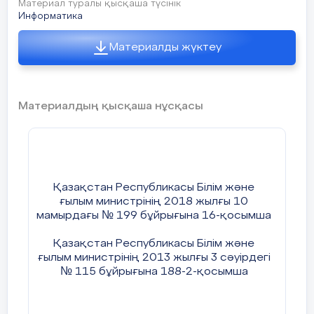
Материал туралы қысқаша түсінік
параметрлері бар?
Информатика
Топтық жұмыс. 1-тапсырма.
Гистограмманың ерекшелігі?
Материалды жүктеу
Торкөз параққа өздерін ұнататын, күзде пісеті
Диаграмма-сандық деректерді визуалды қабылд
бір жемістің векторлық және растрлық суретін
мүмкіндік беретін график түрдегі тәсіл.
қолмен салындар. Екі суреттің қайсысы оңай
Диаграмманы мәзір жолағынан-қою-құрал-сай
салынады? Бейнелерді саластыр.
тақтасынан-диаграмма бөлімінен таңдап орнат
Материалдың қысқаша нұсқасы
Дескриптор:
-торкөз параққа векторлық сурет салады;
Қазақстан Республикасы Білім және
ғылым министрінің
2018 жылғы 10
-торкөз параққа растрлық сурет салады;
мамырдағы
№ 199 бұйрығына 16-қосымша
- бейнелерді саластырады.
Қазақстан Республикасы Білім және
ғылым министрінің
2013 жылғы 3 сәуірдегі
№ 115 бұйрығына 188-2-қосымша
ҚБ: жұлдық /5балл/