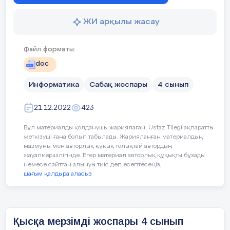
-Photo-Brush редакторды іске қосады;
ЖИ арқылы жасау
-берілген ағаштың суретін кезең бойынша
ультрадыбыс датчигін қолд
салады.
жасайды
Сабақтың
1.Оқушыларға өзін-өзі бағалауд
Файл форматы:
соңы
ұйымдастырады.
doc
Кейбір оқушылар:
2.Кері байланыс: «Смайлик»
ҚБ: стикер /4 балл/
Информатика
Сабақ жоспары
4 сынып
роботты жүргізеді
21.12.2022
423
Топтық жұмыс. 3-тапсырма.
барлығын түсіндім
Бұл материалды қолданушы жариялаған. Ustaz Tilegi ақпаратты
- Photo-Brush пен Paint.NET графикалық
жеткізуші ғана болып табылады. Жарияланған материалдың
редакторында сурет салудың қандай
мазмұны мен авторлық құқық толықтай автордың
Сабақтың барысы
:
жауапкершілігінде. Егер материал авторлық құқықты бұзады
айырмашылығын байқадың?
немесе сайттан алынуы тиіс деп есептесеңіз,
менде сұрақтар қалды
шағым қалдыра аласыз
-Сурет салу мен өңдеудің қандай
айырмашылығы бар?
Сабақтың
Педагогтың әрекеті
кезені/
уақыт
Қысқа мерзімді жоспары 4 сынып
Дескриптор: