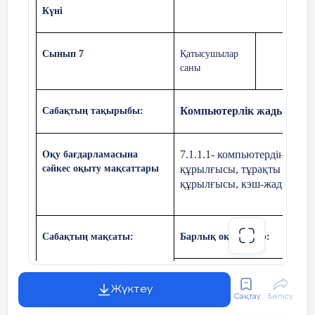
Күні
Сынып 7
Қатысушылар
саны
Компьютерлік жады.
Сабақтың тақырыбы:
7.1.1.1- компьютердің жады
О
қу бағдарламасына
сәйкес оқыту мақсаттары
құрылғысы, тұрақты сақтау
құрылғысы, кэш-жады) сип
Сабақтың мақсаты:
Барлық оқушылар:
Компьютердің ішкі және сыртқы 
Жүктеу
сипаттайды.
Сақтау
Бөлісу