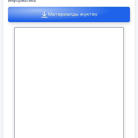
информатика
қатысуды тексеру.
5 мин
Материалды жүктеу
Үй тапсырмасын тексеру.
Өткен тақырыпты қайталау:
https://wordwall.net/ru/resource