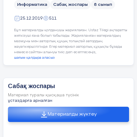
Информатика
Сабақ жоспары
8 сынып
25.12.2019
511
Бұл материалды қолданушы жариялаған. Ustaz Tilegi ақпаратты
жеткізуші ғана болып табылады. Жарияланған материалдың
мазмұны мен авторлық құқық толықтай автордың
жауапкершілігінде. Егер материал авторлық құқықты бұзады
немесе сайттан алынуы тиіс деп есептесеңіз,
шағым қалдыра аласыз
Сабақ жоспары
Материал туралы қысқаша түсінік
ұстаздарға арналған
Материалды жүктеу