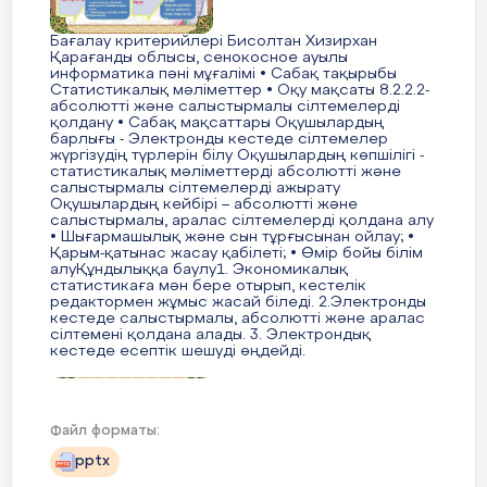
қуатын 40, градус 280 деп
өзгерт.
Бағалау критерийлері Бисолтан Хизирхан
Қарағанды облысы, сенокосное ауылы
информатика пәні мұғалімі • Сабақ тақырыбы
Цикл блогының сандық
Статистикалық мәліметтер • Оқу мақсаты 8.2.2.2-
режиміне 4 санын таңда
абсолютті және салыстырмалы сілтемелерді
(Роботтың траектория
қолдану • Сабақ мақсаттары Оқушылардың
«Бекітемін»
барлығы - Электронды кестеде сілтемелер
бойымен қозғалысын 4 рет
жүргізудің түрлерін білу Оқушылардың көпшілігі -
Мектеп директоры: Е.А.Тұрғанғазин
орындайды).
статистикалық мәліметтерді абсолютті және
салыстырмалы сілтемелерді ажырату
Оқушылардың кейбірі – абсолютті және
П
салыстырмалы, аралас сілтемелерді қолдана алу
• Шығармашылық және сын тұрғысынан ойлау; •
Қарым-қатынас жасау қабілеті; • Өмір бойы білім
Үйден оқылатын оқушының сабақ кестесі
алуҚұндылыққа баулу1. Экономикалық
статистикаға мән бере отырып, кестелік
редактормен жұмыс жасай біледі. 2.Электронды
рограмманы роботқа жүкте
Күні
Пән аты
Уақыты
Күні
кестеде салыстырмалы, абсолютті және аралас
сілтемені қолдана алады. 3. Электрондық
(суретте).
кестеде есептік шешуді өңдейді.
13 мин
00
35
Дүйсенбі
Қазақ тілі
9
-9
Бейсенб
M
2 слайд
45
25
Файл форматы:
Психология
9
-10
EV
pptx