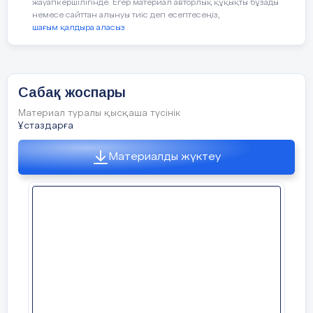
жауапкершілігінде. Егер материал авторлық құқықты бұзады
немесе сайттан алынуы тиіс деп есептесеңіз,
шағым қалдыра аласыз
Үйден оқылатын оқушының сабақ кестесі
Сабақ жоспары
Күні
Пән аты
Уақыты
Күні
Материал туралы қысқаша түсінік
Ұстаздарға
00
35
Дүйсенбі
Қазақ тілі
9
-9
Бейсенб
Материалды жүктеу
45
25
Психология
9
-10
2
00
35
Сейсенбі
Математика
9
-9
Жұма
45
25
Технология
9
-10