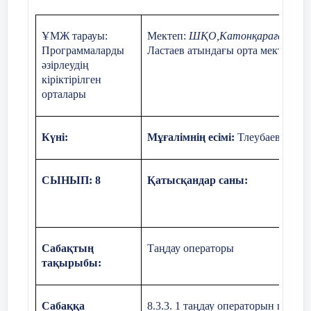
Сабаққа қолданылатын әдебиеттер:
ҰМЖ тарауы:
Мектеп:
ШҚО,Катонқарағай ауда
Е.Қ. Балапанов, Б.Б.Бөрібаев «Жаңа
Программаларды
Ластаев атындағы орта мектебі
информациялық технологиялар
әзірлеудің
информатикадан 30 сабақ» (174-180 бет)
кіріктірілген
орталары
Күні:
Мұғалімнің есімі:
Тлеубаева Алм
Сабақта қолданылатын көрнекіліктер
мен
СЫНЫП:
8
Қатысқандар саны:
құрал-жабдықтар:
Компьютер, интербелсенді тақта, проектор,
«Sin kaz» электрондық оқулық
Сабақтың
Таңдау операторы
тақырыбы:
Сабаққа
8.3.3. 1 таңдау операторын прогр
Сабақты жүргізу кезеңдері