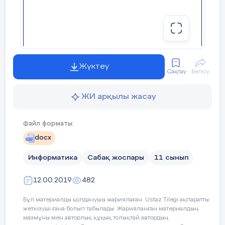
Жүктеу
Сақтау
Бөлісу
ЖИ арқылы жасау
Файл форматы:
docx
Информатика
Сабақ жоспары
11 сынып
12.00.2019
482
Бұл материалды қолданушы жариялаған. Ustaz Tilegi ақпаратты
жеткізуші ғана болып табылады. Жарияланған материалдың
«Бекітемін»
мазмұны мен авторлық құқық толықтай автордың
Мектеп директоры: Е.А.Тұрғанғазин