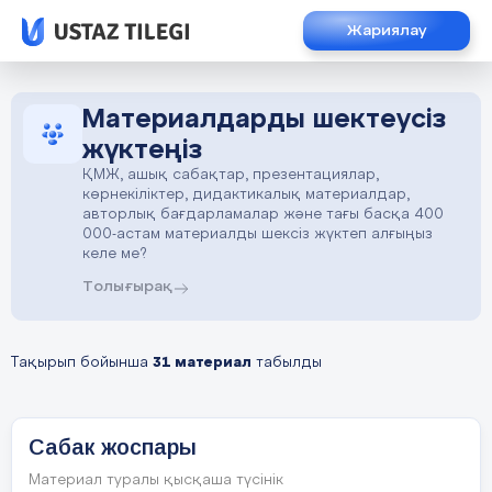
Жариялау
Материалдарды шектеусіз
жүктеңіз
ҚМЖ, ашық сабақтар, презентациялар,
көрнекіліктер, дидактикалық материалдар,
авторлық бағдарламалар және тағы басқа 400
000-астам материалды шексіз жүктеп алғыңыз
келе ме?
Толығырақ
Тақырып бойынша
31 материал
табылды
Сабак жоспары
Материал туралы қысқаша түсінік