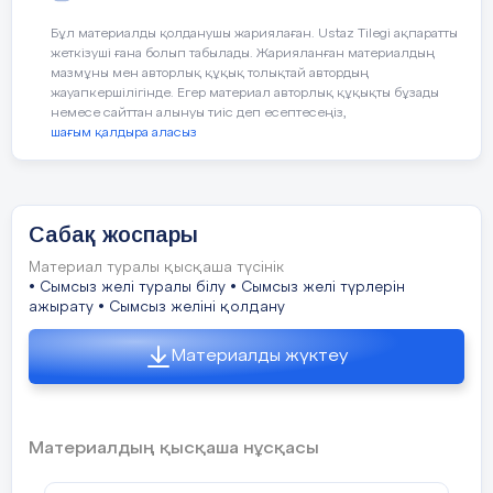
ұқыптылыққа, тиянақтылыққы, тазалыққа
Бұл материалды қолданушы жариялаған. Ustaz Tilegi ақпаратты
тәрбиелеу
жеткізуші ғана болып табылады. Жарияланған материалдың
мазмұны мен авторлық құқық толықтай автордың
жауапкершілігінде. Егер материал авторлық құқықты бұзады
немесе сайттан алынуы тиіс деп есептесеңіз,
Сабақтың типі:
шағым қалдыра аласыз
Аралас сабақ
Сабақ жоспары
Материал туралы қысқаша түсінік
• Сымсыз желі туралы білу • Сымсыз желі түрлерін
Сабақтың түрі:
ажырату • Сымсыз желіні қолдану
Теориялық
Материалды жүктеу
Сабақты жабдықтау
Материалдың қысқаша нұсқасы