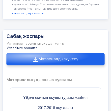
мазмұны мен авторлық құқық толықтай автордың
Білімді бекіту:
жауапкершілігінде. Егер материал авторлық құқықты бұзады
Сабақтың
Оқушылармен амандасу.
Түгендеу
С
немесе сайттан алынуы тиіс деп есептесеңіз,
басы
шағым қалдыра аласыз
Сыныпта психологиялық ахуал
5 мин
қалыптастыру:
Сабақ жоспары
«Жүректен жүрекке» шеңбері
Материал туралы қысқаша түсінік
Мұғалімге арналған
–
Балалар, «Жүректен жүрекке» деп
аталатын шеңбер құрайық.
Материалды жүктеу
–
жақсы тілектер айтамыз бір
(
бірімізге
ж
Материалдың қысқаша нұсқасы
–
10 мин
еске түсірейік!
Үйден оқитын оқушы туралы мәлімет
Ортаңғы мотор деген не?
Сергіту сәті
2017-2018 оқу жылы
жобаның тақырыбы:
«Цикл