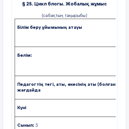
§ 25. Цикл блогы. Жобалық жұмыс
Өткен тақырып бойынша білім де
анықтау үшін интерактивті тапс
(сабақтың тақырыбы)
орындау ұсынылады:
Білім беру ұйымының атауы
Б.
https://wordwall.net/ru/resource/4
Informatica_didactics
Бөлім:
3-
та
«А
Педагогтің тегі, аты, әкесінің аты (болған
Н:
жағдайда
Күні
11.
Сынып:
3
Қа