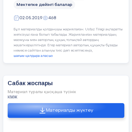
Мектепке дейінгі балалар
02.05.2019
468
Бұл материалды қолданушы жариялаған. Ustaz Tilegi ақпаратты
жеткізуші ғана болып табылады. Жарияланған материалдың
7 мин
мазмұны мен авторлық құқық толықтай автордың
жауапкершілігінде. Егер материал авторлық құқықты бұзады
немесе сайттан алынуы тиіс деп есептесеңіз,
шағым қалдыра аласыз
Сергіту сәті.
Көз жаттығулары
Сабак жоспары
Материал туралы қысқаша түсінік
КМЖ
Материалды жүктеу