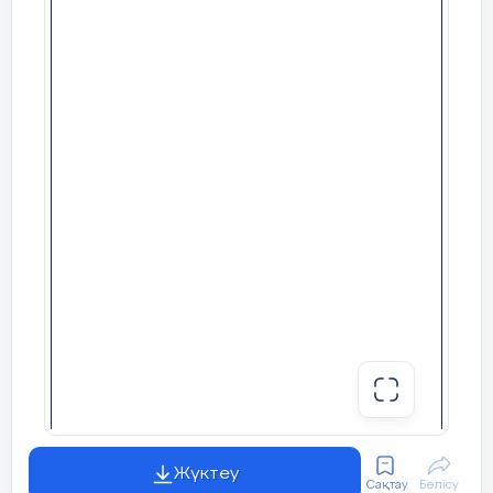
00
35
Сәрсенбі
Заттық
9
-9
практикалық
әрекет
Бейнелеу
45
25
9
-10
Жүктеу
Сақтау
Бөлісу