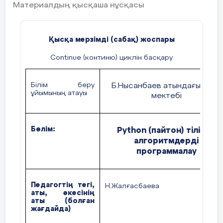
Материалдың қысқаша нұсқасы
Қысқа мерзімді (сабақ) жоспары
Continue (континю) циклін басқару
Білім беру
Б.Нысанбаев атындағы орта
ұйымының атауы
мектебі
Бөлім:
Python (пайтон) тілінде
алгоритмдерді
программалау
Педагогтің тегі,
Н.Жалғасбаева
аты, әкесінің
аты (болған
2 мин
жағдайда)