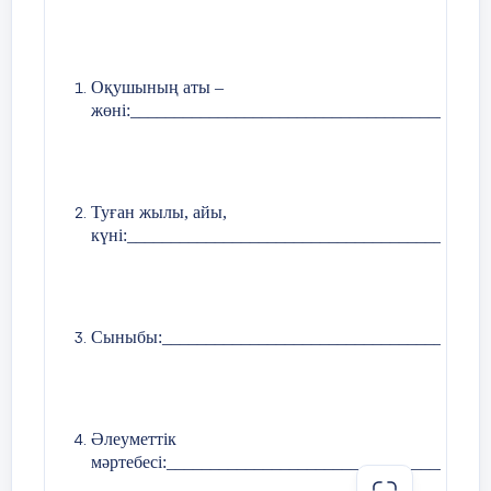
Көз жаттығулары
блогы».
Жұмыс барысы:
5 мин
Оқушының аты –
Дыбыстық файлдармен жұмыс
жөні:
_________________________________________
жасау;
Жетекші платформаны
(Приводная платформа) құру
үшін нұсқаулықты пайдалану;
Туған жылы, айы,
күні:
_________________________________________
LEGO MINDSTORMS EV3-де
программа құру.
2 мин
Сыныбы:
____________________________________
Әлеуметтік
мәртебесі:
_____________________________________