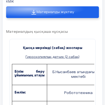
КМЖ
Материалды жүктеу
Материалдың қысқаша нұсқасы
Қысқа мерзімді (сабақ) жоспары
Гироскопиялық датчик (2 сабақ)
Білім беру
Б.Нысанбаев атындағы орта
ұйымының атауы
мектебі
Бөлім:
Робототехника