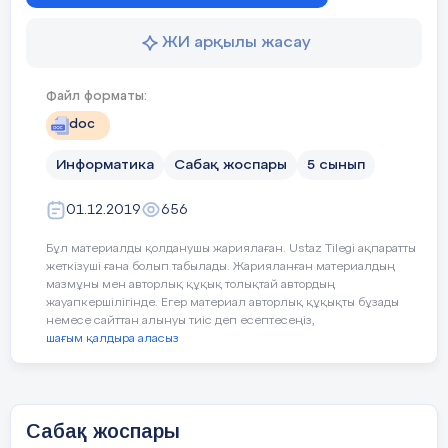
ЖИ арқылы жасау
Файл форматы:
doc
Информатика
Сабақ жоспары
5 сынып
01.12.2019
656
Бұл материалды қолданушы жариялаған. Ustaz Tilegi ақпаратты
жеткізуші ғана болып табылады. Жарияланған материалдың
мазмұны мен авторлық құқық толықтай автордың
жауапкершілігінде. Егер материал авторлық құқықты бұзады
немесе сайттан алынуы тиіс деп есептесеңіз,
шағым қалдыра аласыз
Сабақ жоспары