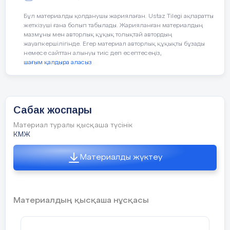
Сабақтың барысы
Бұл материалды қолданушы жариялаған. Ustaz Tilegi ақпаратты
жеткізуші ғана болып табылады. Жарияланған материалдың
мазмұны мен авторлық құқық толықтай автордың
Сабақтың
Педагогтің әрекеті
жауапкершілігінде. Егер материал авторлық құқықты бұзады
кезеңі
немесе сайттан алынуы тиіс деп есептесеңіз,
шағым қалдыра аласыз
Сабақтың
Ұйымдастыру кезеңі:
басы
1. Оқушылармен сәлемдесу
Сабак жоспары
белгілеу.
7 мин
10 мин
Материал туралы қысқаша түсінік
КМЖ
2.
"Жақсы қасиеттерді сипаттау"
Материалды жүктеу
Оқушылардың аты-жөні жаз
Сабақтың
Үй тапсырмасы:
парақшалар таратылады. Оқушыны
соңы
жөні жазылған парақша түскен
Гироскопиялық сенсор ме
оның жағымды қасиеттері т
сенсорлардың айырмашылы
5 мин
жазады. Үй тапсырмасын тексеру
Материалдың қысқаша нұсқасы
Рефлексия.
Өткен тақырыпты қайталау.