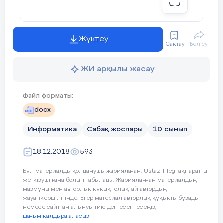
5мин
Сабақтың
Сабақтың тақырыбын анықтап,
ортасы
сабақ түсіндіріледі.
Ауруының
3 мин
Жүктеу
Бүгінгі сабақ тақырыбы:
§ 25.
түрі:
_________________________________________
Сақтау
Бөлісу
Цикл блогы. Жобалық жұмыс
ЖИ арқылы жасау
Оқу мақсатын таныстыру;
Әкесі туралы мәлімет (жұмыс
Күтілетін нәтижені анықтау.
Файл форматы:
орны):_______________________________________
docx
Информатика
Сабақ жоспары
10 сынып
1-қадам Р
оботты іске қосқанда
Анасы туралы мәлімет (жұмыс
18.12.2018
593
«Hello» деген дыбыс шығаратындай
орны):
______________________________________
8 мин
программа құр. Робот суреттегідей
Бұл материалды қолданушы жариялаған. Ustaz Tilegi ақпаратты
сызық бойымен қозғалыс жасауы
M
жеткізуші ғана болып табылады. Жарияланған материалдың
тиіс. Робот қозғалысын
мазмұны мен авторлық құқық толықтай автордың
ұйымдастыру үшін циклді пайдалан.
жауапкершілігінде. Егер материал авторлық құқықты бұзады
EV
Отбасында,ы мүшелер
Ол «Goodbye» деп дыбыстап,
немесе сайттан алынуы тиіс деп есептесеңіз,
саны:
________________________________________
тоқтауы керек.
шағым қалдыра аласыз
п