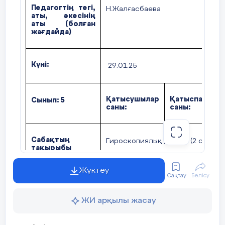
Педагогтің тегі,
Н.Жалғасбаева
аты, әкесінің
аты (болған
жағдайда)
Күні:
29.01.25
Қатысушылар
Қатыспағанда
Сынып:
5
саны:
саны:
Сабақтың
Гироскопиялық датчик
(2 сабақ)
тақырыбы
Жүктеу
Сақтау
Бөлісу
Оқу
5.3.4.4 гироскопиялық датч
бағдарламасына
жұмыс істеу принципін түсіндіру;
сәйкес оқыту
ЖИ арқылы жасау
мақсаттары
5.3.3.1 роботтың бұрышты
бейімділігін анықтау үші