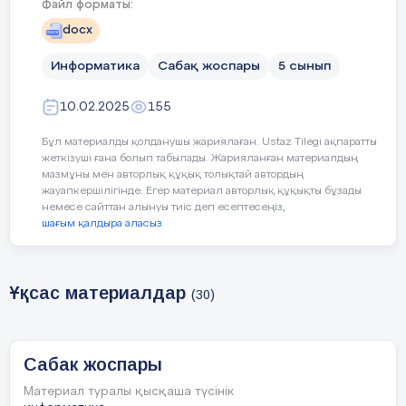
Файл форматы:
бағдарламалар жасау;
docx
Информатика
Сабақ жоспары
5 сынып
Сабақтың
Гироскопиялық датчикпен жұм
мақсаты
істей алады,
10.02.2025
155
роботтың бұрыштық бейімділіг
Бұл материалды қолданушы жариялаған. Ustaz Tilegi ақпаратты
анықтау үшін бағдарламала
жеткізуші ғана болып табылады. Жарияланған материалдың
жасай алады
мазмұны мен авторлық құқық толықтай автордың
жауапкершілігінде. Егер материал авторлық құқықты бұзады
немесе сайттан алынуы тиіс деп есептесеңіз,
шағым қалдыра аласыз
Сабақтың барысы
Сабақтың
Педагогтің әрекеті
Ұқсас материалдар
кезеңі/
(30)
уақыт
Сабак жоспары
Сабақтың
Ұйымдастыру кезеңі.
басы
Материал туралы қысқаша түсінік
Оқушылармен сәлемдесу, 