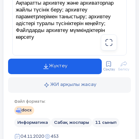
Ақпаратты архивтеу және архиваторлар
жайлы түсінік беру; архивтеу
параметрлерімен таныстыру; архивтеу
әдістері туралы түсініктерін кеңейту;
Файлдарды архивтеу мүмкіндіктерін
көрсету
Дамытушылық:
Жүктеу
Сақтау
Бөлісу
Алған білімдерін іс жүзінде қолдана алуға,
ақпаратпен еркін жұмыс жасауға
ЖИ арқылы жасау
дағдыландыру; пәнге, мамандыққа деген
қызығушылықтарын арттыру
Файл форматы:
docx
Тәрбиелік:
Информатика
Сабақ жоспары
11 сынып
Техника қауіпсіздік ережелерін сақтауға,
компьютерлік сауатты болуға,
04.11.2020
453