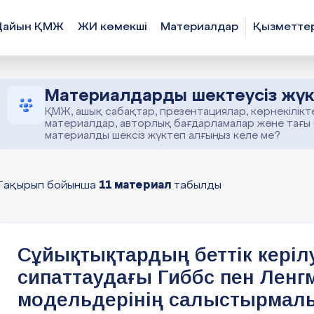
Дайын ҚМЖ
ЖИ көмекші
Материалдар
Қызметте
Материалдарды шектеусіз жүк
ҚМЖ, ашық сабақтар, презентациялар, көрнекілікт
материалдар, авторлық бағдарламалар және тағы
материалды шексіз жүктеп алғыңыз келе ме?
11 материал
Тақырып бойынша
табылды
Сұйықтықтардың беттік керіл
сипаттаудағы Гиббс пен Ленг
модельдерінің салыстырмал