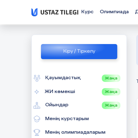
Курс
Олимпиада
Кіру / Тіркелу
Қауымдастық
Жаңа
ЖИ көмекші
Жаңа
Ойындар
Жаңа
Менің курстарым
Менің олимпиадаларым