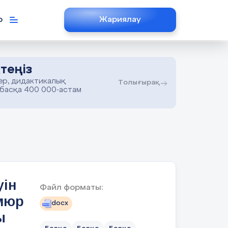
р
Жариялау
теңіз
ер, дидактикалық
Толығырақ
 басқа 400 000-астам
уін
Файл форматы:
мюр
docx
ы