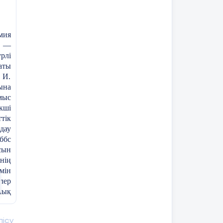
мия
 —
рлі
аты
 И.
ына
мыс
кші
тік
дау
ббс
сын
нің
мін
лер
лық
мюр
лісу