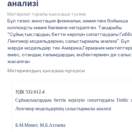
анализі
Материал туралы қысқаша түсінік
Бұл тезис аннотация физикалық химия пәні бойынша
коллоидты химия бөліміне негізделген. Тақырыбы
“Сұйықтықтардың беттік керілуін сипаттаудағы Гибб
Ленгмюр модельдерінің салыстырмалы анализі”. Бұл
жерде модельдер тек Америка,Германия мектептері
емес, отандық ғалымдардың еңбектерімен де салыс
жасалған
Материалдың қысқаша нұсқасы
УДК 532.612.4
Сұйықтықтардың беттік керілуін сипаттаудағы Гиббс 
Ленгмюр модельдерінің салыстырмалы анализі
Б.М.Мәмет, М.Б.Ахтаева