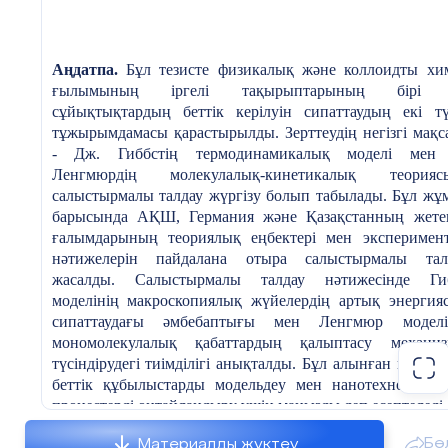
Аңдатпа.
Бұл тезисте физикалық және коллоидты хи
ғылымының іргелі тақырыптарының бірі
сұйықтықтардың беттік керілуін сипаттаудың екі тү
тұжырымдамасы қарастырылды. Зерттеудің негізгі мақс
- Дж. Гиббстің термодинамикалық моделі мен
Ленгмюрдің молекулалық-кинетикалық теорияс
салыстырмалы талдау жүргізу болып табылады. Бұл жұ
барысында АҚШ, Германия және Қазақстанның жете
ғалымдарының теориялық еңбектері мен эксперимент
нәтижелерін пайдалана отыра салыстырмалы тал
жасалды. Салыстырмалы талдау нәтижесінде Ги
моделінің макроскопиялық жүйелердің артық энергия
сипаттаудағы әмбебаптығы мен Ленгмюр моделі
мономолекулалық қабаттардың қалыптасу механиз
түсіндірудегі тиімділігі анықталды. Бұл алынған нәтиже
беттік құбылыстарды модельдеу мен нанотехнология
процестерді оңтайландыру үшін маңызды деп есептеледі.
Кілт сөздер:
беттік керілу, Гиббс моделі, Ленг
Бө
Материалды жүктеу