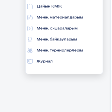
Дайын ҚМЖ
Менің материалдарым
Менің іс-шараларым
Менің байқауларым
Менің турнирлерлерім
Журнал