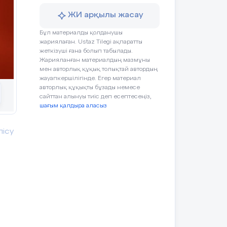
дың
ар,
ЖИ арқылы жасау
ері
Бұл материалды қолданушы
ағы
жариялаған. Ustaz Tilegi ақпаратты
шты
жеткізуші ғана болып табылады.
бұл
Жарияланған материалдың мазмұны
дің
мен авторлық құқық толықтай автордың
жауапкершілігінде. Егер материал
авторлық құқықты бұзады немесе
ебі
сайттан алынуы тиіс деп есептесеңіз,
шағым қалдыра аласыз
лық
із.
ер)
лісу
дың
лық
09].
дің
уде
ық
дік