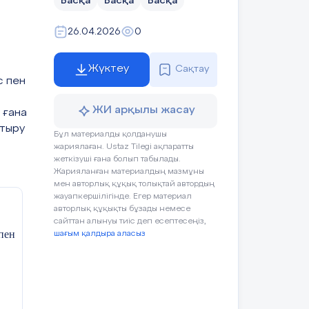
Басқа
Басқа
Басқа
26.04.2026
0
Жүктеу
Сақтау
с пен
ЖИ арқылы жасау
 ғана
тыру
Бұл материалды қолданушы
жариялаған. Ustaz Tilegi ақпаратты
жеткізуші ғана болып табылады.
Жарияланған материалдың мазмұны
мен авторлық құқық толықтай автордың
жауапкершілігінде. Егер материал
авторлық құқықты бұзады немесе
сайттан алынуы тиіс деп есептесеңіз,
пен
шағым қалдыра аласыз