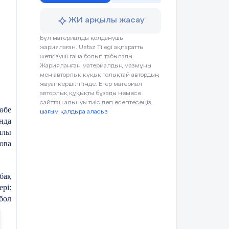
из,
ЖИ арқылы жасау
for
Бұл материалды қолданушы
ntal
жариялаған. Ustaz Tilegi ақпаратты
 the
жеткізуші ғана болып табылады.
amic
Жарияланған материалдың мазмұны
 I.
мен авторлық құқық толықтай автордың
жауапкершілігінде. Егер материал
cted
авторлық құқықты бұзады немесе
ding
сайттан алынуы тиіс деп есептесеңіз,
 The
өбе
шағым қалдыра аласыз
odel
нда
 the
ылы
nism
ова
ered
ing
бақ
рі:
rm,
бол
ның