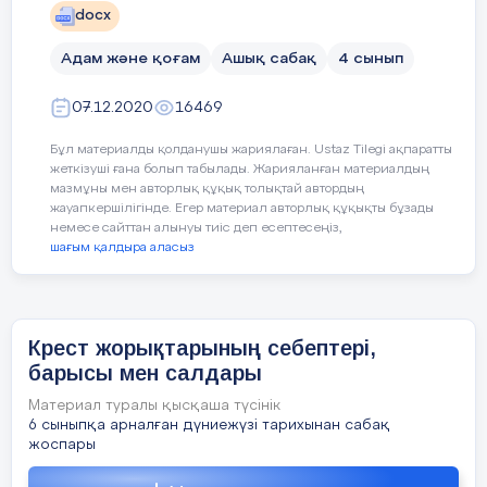
docx
9
Қазақстанға саяхат
Адам және қоғам
Ашық сабақ
4 сынып
07.12.2020
16469
Қазақстанның
10
Қазақстан
географиясы
Республикасының
Бұл материалды қолданушы жариялаған. Ustaz Tilegi ақпаратты
мемлекеттік рәміздері
жеткізуші ғана болып табылады. Жарияланған материалдың
мазмұны мен авторлық құқық толықтай автордың
жауапкершілігінде. Егер материал авторлық құқықты бұзады
немесе сайттан алынуы тиіс деп есептесеңіз,
11
Қазақстан картасы
шағым қалдыра аласыз
12
Қазақстан картасы
Крест жорықтарының себептері,
13
Елордамыз Астана
барысы мен салдары
Материал туралы қысқаша түсінік
6 сыныпқа арналған дүниежүзі тарихынан сабақ
Қазақстан
14
Қазақстан достық
жоспары
халқы
мекені