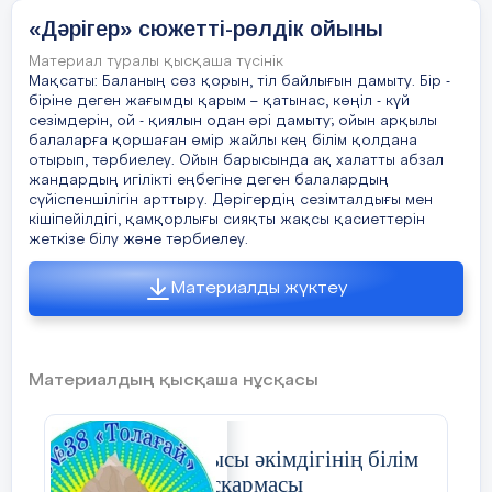
-Саламатсызба, Інжу Бағдатқызы!Біздер
хабарлама бойынша келіп тұрмыз.
«Дәрігер» сюжетті-рөлдік ойыны
Материал туралы қысқаша түсінік
Інжу:
Мақсаты: Баланың сөз қорын, тіл байлығын дамыту. Бір -
біріне деген жағымды қарым – қатынас, көңіл - күй
-Саламатсыздарма! «Жас келсе іске»деген
сезімдерін, ой - қиялын одан әрі дамыту; ойын арқылы
жақсы мақал бар.
балаларға қоршаған өмір жайлы кең білім қолдана
отырып, тәрбиелеу. Ойын барысында ақ халатты абзал
жандардың игілікті еңбегіне деген балалардың
Хош келдіңіздер!Сіздерді жаңа жұмыс
сүйіспеншілігін арттыру. Дәрігердің сезімталдығы мен
орнына қабылдамас бұрын сіздерге
кішіпейілдігі, қамқорлығы сияқты жақсы қасиеттерін
бірнеше сұрақ қойсам деймін.
жеткізе білу және тәрбиелеу.
1)Сұрақ:Қандай жемістерді білесіңдер?
Материалды жүктеу
Айша:
Алма,алмұрт,банан,апельсин,анар
т.б.
Материалдың қысқаша нұсқасы
2)Сұрақ:Нан туралы мақал-мәтел
білесіңдерме?
«Жамбыл облысы әкімдігінің білім
Адема:
«
Ас атасы нан», «Нан болса әнде
басқармасы