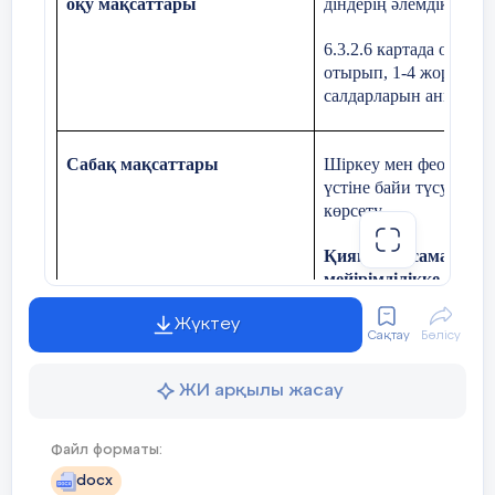
оқу мақсаттары
діндерің әлемдік мәд
21
Қазақстанның
қорықтары.
6.3.2.6 картада оқиға
отырып, 1-4 жорықта
салдарларын анықтау
22
Қызыл кітап.
Сабақ мақсаттары
Шіркеу мен феодалдар
үстіне байи түсуді к
23
Адам – табиғат
көрсету.
перзенті.
Қиянат жасамау ЖА
мейірімділікке, қиян
24
Жанды табиғат
Жүктеу
Сақтау
Бөлісу
Бағалау критерийлері
крест жорықтарын
анықтайды;
25
Жанды табиғат
ЖИ арқылы жасау
үдерістері
крест жорықтары
бағалайды
Файл форматы:
26
Жансыз табиғат
docx