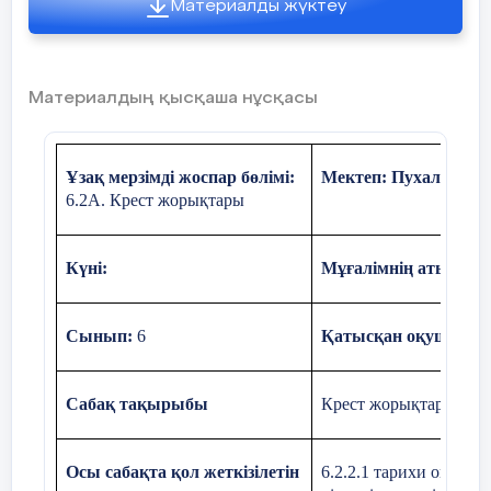
Материалды жүктеу
15
Мен қазақпын
Материалдың қысқаша нұсқасы
Қазақстанның
16
Ежелгі қалалар
мәдениеті
Ұзақ мерзімді жоспар бөлімі:
Мектеп: Пухальск н.
6.2А. Крест жорықтары
17
Ежелгі қалалар
Күні:
Мұғалімнің аты-жөні
Табиғат және
18
Табиғи қоршаған орта.
адам
Сынып:
6
Қатысқан оқушылар
19
Табиғат байлығы
Сабақ тақырыбы
Крест жорықтарының с
20
Қоршаған ортаның
ластануы.
Осы сабақта қол жеткізілетін
6.2.2.1 тарихи оқиға