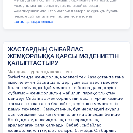
жеткізуші ғана болып табылады. Жарияланған материалдың
мазмұны мен авторлық құқық толықтай автордың
1095 жыл
12
Әлемдегі экологиялық
жауапкершілігінде. Егер материал авторлық құқықты бұзады
проблемалар
немесе сайттан алынуы тиіс деп есептесеңіз,
1097 жыл
шағым қалдыра аласыз
1099 жыл
13
Әлемдегі
өнертапқыштар
1147 жыл
ЖАСТАРДЫҢ СЫБАЙЛАС
ЖЕМҚОРЛЫҚҚА ҚАРСЫ МӘДЕНИЕТІН
1187 жыл
14
Макроәлем және
ҚАЛЫПТАСТЫРУ
микроәлем
1189 -1192 жыл
Материал туралы қысқаша түсінік
Бүгінгі таңда жемқорлық мәселесі тек Қазақстанда ғана
1202 жыл
емес, әлемнің басқа да елдері үшін аса өзекті мәселе
15
Аспан әлеміне саяхат
болып табылады. Қай мемлекетте болса да ең қауіпті
1212 жыл
құбылыс – жемқорлықтың жайылып, парақорлықтың
дендеуі. Сыбайлас жемқорлықтың өршіп тұрған кезінде
16
Аспан денелері
қоғам ешқашан алға баспайды, керісінше мемлекеттің
1217-1221 жыл
дамуы тежеледі. Қазақстанның бұл мәселедегі ахуалы
осы қоғамның кез келгенінің алаңына айналды. Бүгінде
1228-1229 жыл
біздің қоғамда жемқорлық пен парақорлық
17
Материктер мен
араласпаған сала қалмады. Себебі, сыбайлас
аралдарға саяхат
1248-1254 жыл
жемқорлық ұлттық шектеулерді білмейді. Ол барлық