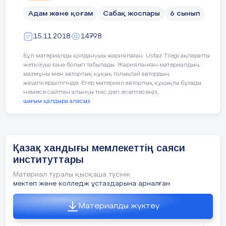
Тілдік мақсаттар
айтылым және тыңдалы
Адам және қоғам
Сабақ жоспары
6 сынып
жұмыстарын танысты
27
Жансыз табиғат
үдерістері
15.11.2018
14798
оқылым (әр түрлі ресу
Бұл материалды қолданушы жариялаған. Ustaz Tilegi ақпаратты
Пәнге қатысты лекси
28
Жыл мезгілдері.
жеткізуші ғана болып табылады. Жарияланған материалдың
мазмұны мен авторлық құқық толықтай автордың
қасиетті соғыс
жауапкершілігінде. Егер материал авторлық құқықты бұзады
29
Ауа райы
немесе сайттан алынуы тиіс деп есептесеңіз,
Диалогқа/жазылымға 
шағым қалдыра аласыз
ең маңызды салдар рет
30
Қорытынды
Қазақ хандығы мемлекеттің саяси
Пәнаралық байланыстар
география (мазмұн ар
институттары
мемлекеттерді картада
Материал туралы қысқаша түсінік
мектеп және колледж ұстаздарына арналған
Бастапқы білім
крест жорықтарының с
Материалды жүктеу
4-тоқсан
Сабақтың бар