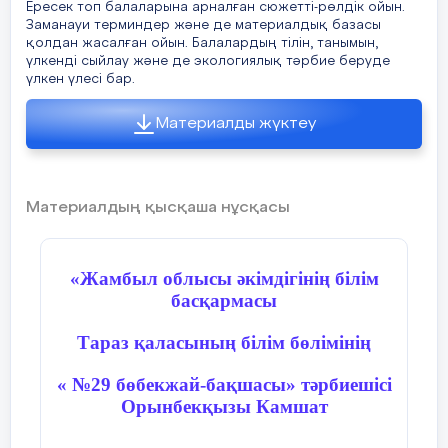
Ересек топ балаларына арналған сюжетті-рөлдік ойын.
Заманауи терминдер және де материалдық базасы
қолдан жасалған ойын. Балалардың тілін, танымын,
үлкенді сыйлау және де экологиялық тәрбие беруде
үлкен үлесі бар.
Материалды жүктеу
Материалдың қысқаша нұсқасы
«Жамбыл облысы әкімдігінің білім
басқармасы
Тараз қаласының білім бөлімінің
« №29 бөбекжай-бақшасы» тәрбиешісі
Орынбекқызы Камшат