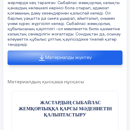
жерлерде кең таралған. Сыбайлас жемқорлық халықты
қанаудың көлеңкелі көрінісі бола отырып, адамзат
1270 жыл
Әлемде талай
18
Әлем қызықтары.
қоғамының даму кезеңдерінен қалыспай келеді. Ол
барлық уақытта да сынға ұшырап, айыпталып, онымен
қызық бар
7.Сабақты бекіту:
үнемі күрес жүргізіліп келеді. Сыбайлас жемқорлық
құбылысының қауіптілігі –ол мемлекеттік билік қызметіне
19
Әлем жеті кереметі
халықтың сенімділігін жоғалтады. Сондықтан да, осынау
әлеуметтік құбылыс ұлттық қауіпсіздікке тікелей қатер
Оқушыларды 4 топқа бөлу:
төндіреді.
20
Әлемнің 10
Саяси салдары;
таңғажайып жері
Материалды жүктеу
Әлеуметтік салдары;
21
Әлемнің 10
Экономикалық салдары;
таңғажайып жері
Материалдың қысқаша нұсқасы
Мәдени салдары (3 минут).
22
Әлемді өзгерткен
ЖАСТАРДЫҢ СЫБАЙЛАС
Тірек-сызба арқылы түсіндіру.
жаңалықтар
ЖЕМҚОРЛЫҚҚА ҚАРСЫ МӘДЕНИЕТІН
ҚАЛЫПТАСТЫРУ
1054 ж.
- Христиан шіркеуінің бірж
жылы.
23
Болашақ жаңалықтары