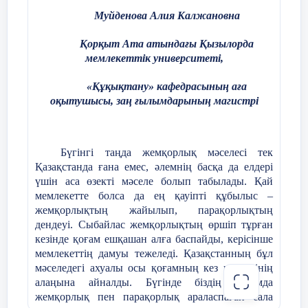
Христиан шіркеуі
Муйденова Алия Калжановна
24
Қорытынды сабақ
Қорқыт Ата атындағы Қызылорда
Батыстағы Рим папасы -
Шығ
мемлекеттік университеті,
басқарған католиктік шіркеу
Конс
патр
«Құқықтану» кафедрасының аға
прав
оқытушысы, з
аң ғылымдарының магистрі
Бүгінгі таңда жемқорлық мәселесі тек
Инквизиция
- орта ғасырда шірке
Қазақстанда ғана емес, әлемнің басқа да елдері
келгендерді жазалау соты.
үшін аса өзекті мәселе болып табылады. Қай
мемлекетте болса да ең қауіпті құбылыс –
жемқорлықтың жайылып, парақорлықтың
дендеуі. Сыбайлас жемқорлықтың өршіп тұрған
ХІІІ ғасырда католик шіркеуінің инкв
кезінде қоғам ешқашан алға баспайды, керісінше
себебі
мемлекеттің дамуы тежеледі. Қазақстанның бұл
мәселедегі ахуалы осы қоғамның кез келгенінің
алаңына айналды. Бүгінде біздің қоғамда
Еретиктерді жазалау, құ
жемқорлық пен парақорлық араласпаған сала