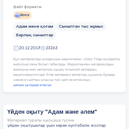
болыңыздар!
Файл форматы:
-Осымен «Супермаркет» ойынымыз
docx
аяқталды.
Адам және қоғам
Сыныптан тыс жұмыс
Барлық сыныптар
20.12.2017
23263
Бұл материалды қолданушы жариялаған. Ustaz Tilegi ақпаратты
жеткізуші ғана болып табылады. Жарияланған материалдың
мазмұны мен авторлық құқық толықтай автордың
жауапкершілігінде. Егер материал авторлық құқықты бұзады
немесе сайттан алынуы тиіс деп есептесеңіз,
шағым қалдыра аласыз
Үйден оқыту "Адам және әлем"
Материал туралы қысқаша түсінік
үйден оқытушылар үшін керек күнтізбелік жоспар