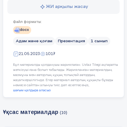
Әдістері:
Ойын,жеке жұмыс, рөлдерді
сомдау.
ЖИ арқылы жасау
Көрнекіліктер:
Дүкен макеті,касса макеті,
Файл форматы:
касса аппараты,кредит карталары, кеңес
тауарлары, ақша үлгілері,нан өнімдері,
docx
ойыншықтар, жемістер,
Адам және қоғам
Презентация
1 сынып
кәрзеңкелер,суреттер,т.б.
21.05.2023
1017
Әкімші: Ақылбек Інжу
Бұл материалды қолданушы жариялаған. Ustaz Tilegi ақпаратты
Барысы
:(Радиодан хабарландыру
жеткізуші ғана болып табылады. Жарияланған материалдың
айтылады.)
мазмұны мен авторлық құқық толықтай автордың
жауапкершілігінде. Егер материал авторлық құқықты бұзады
Тыңдаңыздар, тыңдаңыздар.Қаламызда
немесе сайттан алынуы тиіс деп есептесеңіз,
жаңа «Бақыт мекені» супермаркеті
шағым қалдыра аласыз
ашылып жатыр.Жаңа қызметкерлер
мен жас мамандар қажет!
Ұқсас материалдар
(10)
Балалар:
(Залға әуенмен кіреді.)