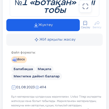
өттің
із
дер,енді жұмыс орындарың
ыз
ды
1 «Ботақан» кіші
№
тапсырайын.
тобы
-Айша,сен жемістер туралы жақсы біледі
екенсің,жемістер бөліміне бара ғой.
Жүктеу
(бейджик тағып береді)
Сақтау
Бөлісу
ЖИ арқылы жасау
Файл форматы:
Тәрбиеші: К.Сыпатова
-
Адема,сен нан туралы мақалды өте жақсы
docx
айттың,нан бөліміне бара ғой.
(бейджик
Балабақша
Мақала
тағып береді)
Мектепке дейінгі балалар
01.08.2023
494
Бұл материалды қолданушы жариялаған. Ustaz Tilegi ақпаратты
жеткізуші ғана болып табылады. Жарияланған материалдың
мазмұны мен авторлық құқық толықтай автордың