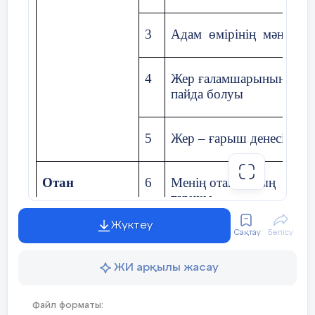
3
Адам өмірінің мәні
4
Жер ғаламшарының
пайда болуы
5
Жер – ғарыш денесі
Отан
6
Менің отанымның
тарихы
Жүктеу
Сақтау
Бөлісу
7
Менің отанымның
тарихы
ЖИ арқылы жасау
8
Қазақстанға саяхат
Файл форматы: