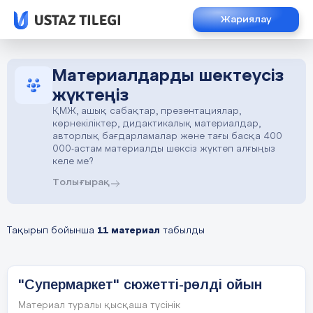
Жариялау
Материалдарды шектеусіз
жүктеңіз
ҚМЖ, ашық сабақтар, презентациялар,
көрнекіліктер, дидактикалық материалдар,
авторлық бағдарламалар және тағы басқа 400
000-астам материалды шексіз жүктеп алғыңыз
келе ме?
Толығырақ
Тақырып бойынша
11 материал
табылды
"Супермаркет" сюжетті-рөлді ойын
Материал туралы қысқаша түсінік