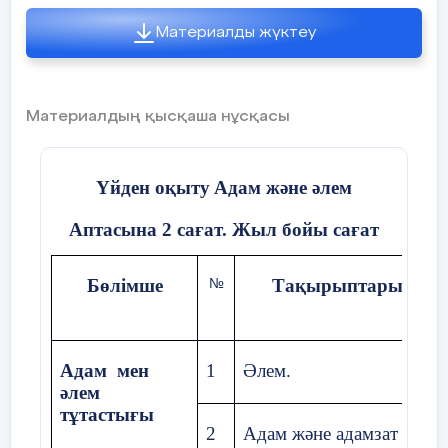
Материалды жүктеу
Материалдың қысқаша нұсқасы
Үйден оқыту
Адам және әлем
Аптасына 2 сағат. Жыл бойы сағат
Бөлімше
Тақырыптары
№
Адам мен
1
Әлем.
әлем
тұтастығы
2
Адам және адамзат