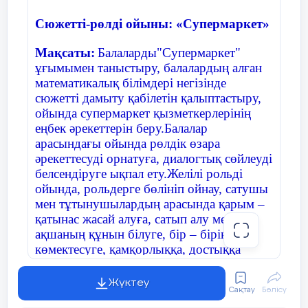
Сюжетті-рөлді ойыны: «Супермаркет»
Мақсаты:
Балаларды"Супермаркет"
ұғымымен таныстыру, балалардың алған
математикалық білімдері негізінде
сюжетті дамыту қабілетін қалыптастыру,
ойында супермаркет қызметкерлерінің
еңбек әрекеттерін беру.Балалар
арасындағы ойында рөлдік өзара
әрекеттесуді орнатуға, диалогтық сөйлеуді
белсендіруге ықпал ету.
Желілі рольді
ойында, рольдерге бөлініп ойнау, сатушы
мен тұтынушылардың арасында қарым –
қатынас жасай алуға, сатып алу мен
ақшаның құнын білуге, бір – біріне
көмектесуге, қамқорлыққа, достыққа
тәрбиелеу.
Супермаркет қызметкерлерінің
еңбегін құрметтеуге тәрбиелеу
Жүктеу
Сақтау
Бөлісу