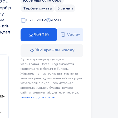
Қосымша білім беру
030»
әрбір
Тәрбие сағаты
5 сынып
лу
ым
05.11.2019
4650
ндгін
ықпал
Жүктеу
Сақтау
ЖИ арқылы жасау
Бұл материалды қолданушы
жариялаған. Ustaz Tilegi ақпаратты
жеткізуші ғана болып табылады.
Жарияланған материалдың мазмұны
мен авторлық құқық толықтай автордың
жауапкершілігінде. Егер материал
авторлық құқықты бұзады немесе
сайттан алынуы тиіс деп есептесеңіз,
ал-
шағым қалдыра аласыз
е