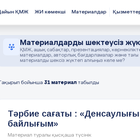
Дайын ҚМЖ
ЖИ көмекші
Материалдар
Қызметте
Материалдарды шектеусіз жүк
ҚМЖ, ашық сабақтар, презентациялар, көрнекілікт
материалдар, авторлық бағдарламалар және тағы
материалды шексіз жүктеп алғыңыз келе ме?
31 материал
Тақырып бойынша
табылды
Тәрбие сағаты : «Денсаулығы
байлығым»
Материал туралы қысқаша түсінік