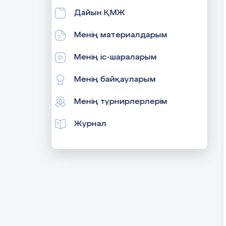
Дайын ҚМЖ
Менің материалдарым
Менің іс-шараларым
Менің байқауларым
Менің турнирлерлерім
Журнал