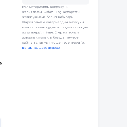
Бұл материалды қолданушы
жариялаған. Ustaz Tilegi ақпаратты
жеткізуші ғана болып табылады.
п
Жарияланған материалдың мазмұны
мен авторлық құқық толықтай автордың
жауапкершілігінде. Егер материал
авторлық құқықты бұзады немесе
сайттан алынуы тиіс деп есептесеңіз,
шағым қалдыра аласыз
е
қ,