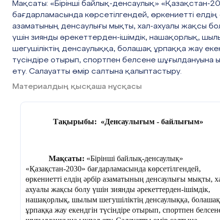
Мақсаты: «Бірінші байлық-денсаулық» «Қазақстан-2
бағдарламасында көрсетілгендей, өркениетті елдің 
азаматының денсаулығы мықты, хал-ахуалы жақсы бо
үшін зиянды әрекеттерден-ішімдік, нашақорлық, шыл
шегушіліктің денсаулыққа, болашақ ұрпаққа жау еке
түсіндіре отырып, спортпен белсене шұғылдануына 
ету. Салауатты өмір салтына қалыптастыру.
Материалдың қысқаша нұсқасы
Тақырыбы: «Денсаулығым
- байлығым»
Мақсаты:
«Бірінші байлық-денсаулық»
«Қазақстан-2030» бағдарламасында көрсетілгендей,
өркениетті елдің әрбір азаматының денсаулығы мықты, х
ахуалы жақсы болу үшін зиянды әрекеттерден-ішімдік,
нашақорлық, шылым шегушіліктің денсаулыққа, болашақ
ұрпаққа жау екендгін түсіндіре отырып, спортпен белсен