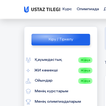
Курс
Олимпиада
Кіру / Тіркелу
Қауымдастық
Жаңа
ЖИ көмекші
Жаңа
Ойындар
Жаңа
Менің курстарым
Менің олимпиадаларым