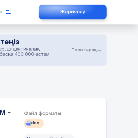
р
Жариялау
теңіз
ер, дидактикалық
Толығырақ
 басқа 400 000-астам
м -
Файл форматы:
doc