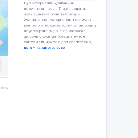
Бұл материалды қолданушы
жариялаған. Ustaz Tilegi ақпаратты
жеткізуші ғана болып табылады.
Жарияланған материалдың мазмұны
мен авторлық құқық толықтай автордың
жауапкершілігінде. Егер материал
авторлық құқықты бұзады немесе
сайттан алынуы тиіс деп есептесеңіз,
шағым қалдыра аласыз
рды
лісу
қ
де
.