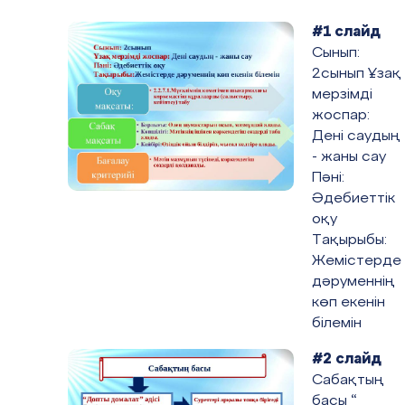
#1 слайд
Сынып:
І бөлім:
Сәлем берем халқыма
2сынып Ұзақ
мерзімді
І-топ.
Шымыр тобының ұраны
жоспар:
Дені саудың
Шынықсаң шымыр боласың,
- жаны сау
Сауғып айдай толасың.
Пәні:
Әдебиеттік
Спортты серік ете біл
оқу
Тақырыбы:
Салауатты сен боласың.
Жемістерде
дәруменнің
көп екенін
білемін
ІІ-топ.
Денсаулық тобының ұраны
#2 слайд
Денсалық ол- күлуің
Сабақтың
Көңіл- күйің жадырай
басы “