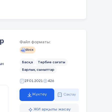
ор
Файл форматы:
docx
Басқа
Тәрбие сағаты
ын
Барлық сыныптар
27.01.2021
426
Жүктеу
Сақтау
ЖИ арқылы жасау