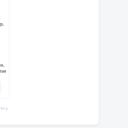
р
р,
н,
тан
лісу
ін
ам