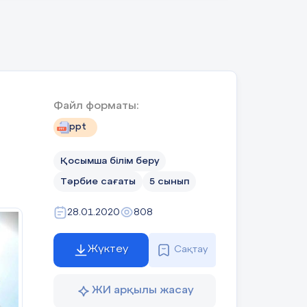
Файл форматы:
ppt
Қосымша білім беру
Тәрбие сағаты
5 сынып
28.01.2020
808
Жүктеу
Сақтау
ЖИ арқылы жасау