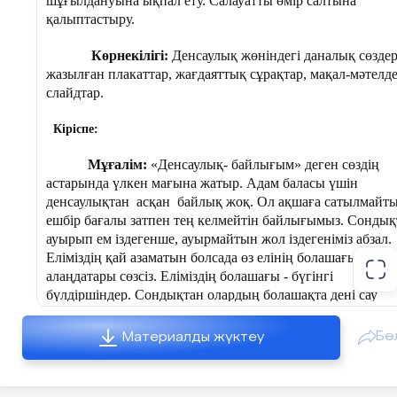
шұғылдануына ықпал ету.
Салауатты өмір салтына
қалыптастыру.
Көрнекілігі:
Денсаулық жөніндегі даналық сөзде
жазылған плакаттар, жағдаяттық сұрақтар, мақал-мәтелде
слайдтар.
Кіріспе:
Мұғалім:
«Денсаулық- байлығым» деген сөздің
астарында үлкен мағына жатыр.
Адам баласы үшін
денсаулықтан асқан байлық жоқ. Ол ақшаға сатылмайты
ешбір бағалы затпен тең келмейтін байлығымыз. Сондық
ауырып ем іздегенше, ауырмайтын жол іздегеніміз абзал.
Еліміздің қай азаматын болсада өз елінің болашағы
алаңдатары сөзсіз. Еліміздің болашағы
- бүгінгі
бүлдіршіндер. Сондықтан олардың болашақта дені сау
азамат болып өсуі еліміз үшін маңызды.
Бө
Материалды жүктеу
Денсаулық туралы сөз қозғағанда адам жанының
арашашысы, ақ халатты абзал жан дәрігерлердің еңбег
атап өткеніміз жөн болар, Олар бар күш-жігерін ад