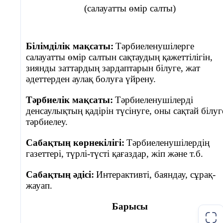
атау болған
(салауатты өмір салты)
жемістердің
1-
оқушы Темекінің шығу тарихы. Темекі Европа мен
адам
Азия ХҮ ғасырда келген. Алғашқы кезде темекі тіс
денсаулығы
ауруына қарсы қолданылатын дәрі ретінде пайдаланы
Білімділік мақсаты:
Тәрбиеленушілерге
жүрген.
на пайдасы
салауатты өмір салтын сақтаудың қажеттілігін,
туралы
зиянды заттардың зардаптарын білуге, жат
2-оқушы.
Темекі шегуші адамдар тек өзінің ғана улап
әңгімелейді.
әдеттерден аулақ болуға үйрену.
қоймай , қасындағы басқа адамдарды да уланатыны
Топтық
белгілі.
жұмыс.
Тәрбиелік мақсаты:
Тәрбиеленушілерді
Белсенді
денсаулықтың қадірін түсінуге, оны сақтай білуг
3-оқушы.
Темекінің басты зияндылықтарын айтар болса
оқу
тәрбиелеу.
олар төмендегідей болады.
#3 слайд
Сабақтың көрнекілігі:
Тәрбиеленушілердің
Ерін,тіл және өңеш қатерлі ісігіне душар болады.
Сабақтың
газеттері, түрлі-түсті қағаздар, жіп және т.б.
ортасы
Асқазанда жара пайда болады.
1.Оқулықпен
Сабақтың әдісі:
Интерактивті, баяндау, сұрақ-
Жүрек ауруларына шалдығады.
жауап.
жұмыс.ДЖИ
ГСО әдісі
4.
Тез қартаяды теріде әжім пайда бола бастайды.
Барысы
арқылы
“Аурудың