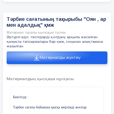
Таза бала мұнтаздай,
Қуыршақ:
Сүйсінеді қараған,
-Диірменге келдің қай жақтан?
Тәрбие сағатының тақырыбы "Оян , ар
мен адалдық" қмж
Ұқыпты деп бұл қандай,
Бауырсақ:
Материал туралы қысқаша түсінік
Әңгімелесу:
Даладан келдім жан-жақтан.
Әртүрлі әдіс -тәсілдерді қолдану арқылы жасалған
қызықты тапсырмалары бар қмж, соңынан анықтамасы
Еңбек адамға не үшін қажет деп
жазылған.
Жер-анам менің көсілген
ойлайсыңдар?
Дихандар мені өсірген
Материалды жүктеу
Еңбекқор деп қандай адамды атаймыз?
Жүректен жүрекке
Өздерің еңбектің қандай түрлерімен
Бір – біріне жүрекжарды тілектерін айту
айналысқанды ұнатасыңдар?
Материалдың қысқаша нұсқасы
Үйге тапсырма
Адамға өмір сүру үшін ең алдымен не
Еңбекқорлық - табыс
қажет деп ойлайсыңдар?
кілті
Бекітілді :
:«» тақырыбында әңгіме жазу.
Ауа, су, тағам. Ауа, су – табиғаттың
Тәрбие сағаты бойынша қысқа мерзімді жоспар
адамға берген сыйы. Ал тағам дегенде