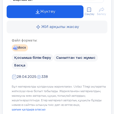
-Қайдан келдін бауырсақ?
Үлкенге де "Сіз",
Бауырсақ:
Жүктеу
Кішіге де "Сіз".
Сақтау
Бөлісу
Бар адамға құрметпен,
-Дүкеннен келдім нан сатқан.
Бас иеміз біз.
ЖИ арқылы жасау
Шаттық шеңбері
Қуыршақ:
Ән: Болайықшы осындай.
Файл форматы:
Сөзі мен әні –А. Меңжанованікі.
Дүкенге келдің қай жақтан?
docx
Жақсы бала еңбекшіл,
Бауырсақ:
Қосымша білім беру
Сыныптан тыс жұмыс
Ер азамат болады.
-Наубайдан келдім нан жапқан
Басқа
Қиындықты жеңіп кіл,
Қуыршақ:
28.04.2025
338
Құшағы гүл толады.
-Наубайға келдің қай жақтан?
Бұл материалды қолданушы жариялаған. Ustaz Tilegi ақпаратты
жеткізуші ғана болып табылады. Жарияланған материалдың
Еңбекшіл осындай,
мазмұны мен авторлық құқық толықтай автордың
Бауырсақ:
жауапкершілігінде. Егер материал авторлық құқықты бұзады
немесе сайттан алынуы тиіс деп есептесеңіз,
Болайықшы, досы-ай!
Диірменнен келдім ұн тартқан.
шағым қалдыра аласыз