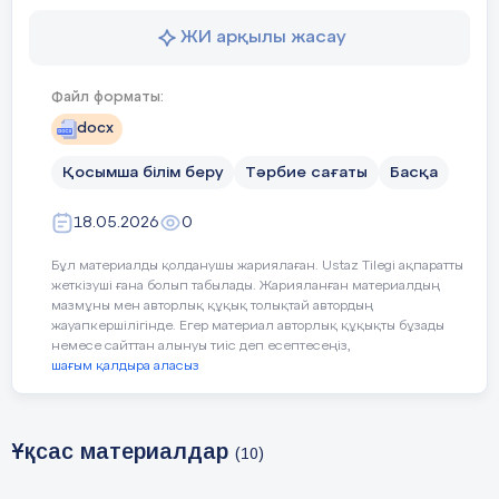
Кішіге де "Сіз".
Бар адамға құрметпен,
ЖИ арқылы жасау
Бас иеміз біз.
Шаттық шеңбері
Файл форматы:
Ән: Болайықшы осындай.
docx
Сөзі мен әні –А. Меңжанованікі.
Қосымша білім беру
Тәрбие сағаты
Басқа
Жақсы бала еңбекшіл,
18.05.2026
0
Ер азамат болады.
Бұл материалды қолданушы жариялаған. Ustaz Tilegi ақпаратты
Қиындықты жеңіп кіл,
жеткізуші ғана болып табылады. Жарияланған материалдың
мазмұны мен авторлық құқық толықтай автордың
Құшағы гүл толады.
жауапкершілігінде. Егер материал авторлық құқықты бұзады
немесе сайттан алынуы тиіс деп есептесеңіз,
Еңбекшіл осындай,
шағым қалдыра аласыз
Болайықшы, досы-ай!
Ұқсас материалдар
(10)
Таза бала мұнтаздай,