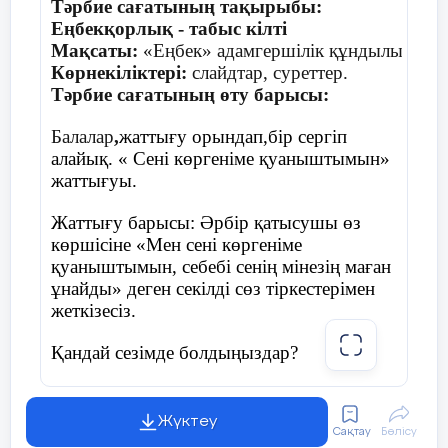
Тәрбие сағатының тақырыбы:
Еңбекқорлық - табыс кілті
Мақсаты:
«Еңбек» адамгершілік құндылығы тура
Көрнекіліктері:
слайдтар, суреттер.
Тәрбие сағатының өту барысы:
Балалар
,
жаттығу орындап,бір сергіп
алайық. « Сені көргеніме қуаныштымын»
жаттығуы.
Жаттығу барысы: Әрбір қатысушы өз
көршісіне «Мен сені көргеніме
қуаныштымын, себебі сенің мінезің маған
ұнайды» деген секілді сөз тіркестерімен
жеткізесіз.
Қандай сезімде болдыңыздар?
Барлығы:
Үлкенге де "Сіз",
Жүктеу
Сақтау
Бөлісу