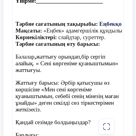
Үйірме:______________________
өмір сүруіне қажетті киім, білім, үй, оның
ішін заттармен толтыру, денсаулығын
сақтау бәрі, бәрі, бәрі де еңбекпен келеді.
Тәрбие сағатының тақырыбы:
Еңбекқорлық
Сахналау:
Мақсаты:
«Еңбек» адамгершілік құндылығы тура
Көрнекіліктері:
слайдтар, суреттер.
«Қайдан келдің, бауырсақ?» Ө.
Тәрбие сағатының өту барысы:
Тұрманжанов
Балалар
,
жаттығу орындап,бір сергіп
Автор:
алайық. « Сені көргеніме қуаныштымын»
жаттығуы.
Дастарханда шашылып
Жаттығу барысы: Әрбір қатысушы өз
Жатты аппақ бауырсақ
көршісіне «Мен сені көргеніме
қуаныштымын, себебі сенің мінезің маған
Бауырсаққа қызығып
ұнайды» деген секілді сөз тіркестерімен
жеткізесіз.
Қарап тұрып көзін сап.
Қандай сезімде болдыңыздар?
Қуыршақ:
Барлығы: