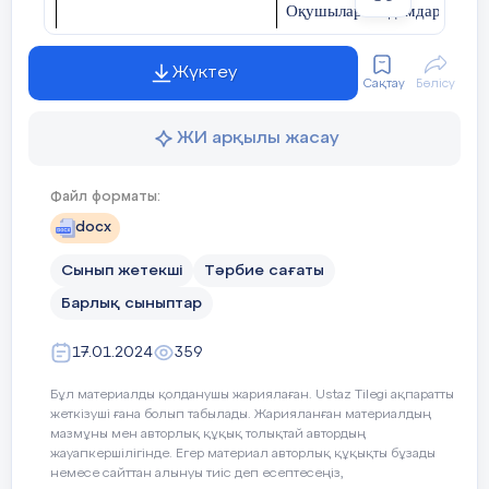
Оқушыларға адамдардың өмі
алатын орны ерекше екені т
Қуыршақ:
Жүктеу
-Қайдан келдін бауырсақ?
Сақтау
Бөлісу
Құндылықты дамыту
ар-ұят, ұлттық мүдде.
Бауырсақ:
ЖИ арқылы жасау
Пәнаралақ байланыс
Қазақ әдебиеті
-Дүкеннен келдім нан сатқан.
Файл форматы:
Қуыршақ:
docx
Өткізілу формасы
Сайыс сабақ
Дүкенге келдің қай жақтан?
Сынып жетекші
Тәрбие сағаты
Барлық сыныптар
Күтілетін нәтиже
Адам бойындағы ұнамды-жа
Бауырсақ:
отырып , адамгершілікке т
17.01.2024
359
-Наубайдан келдім нан жапқан
асыл қасиеттерді бағалайд
қатынасы қалыптасады.Адам 
Бұл материалды қолданушы жариялаған. Ustaz Tilegi ақпаратты
Қуыршақ:
адалдықтың алатын орны тур
жеткізуші ғана болып табылады. Жарияланған материалдың
мазмұны мен авторлық құқық толықтай автордың
-Наубайға келдің қай жақтан?
жауапкершілігінде. Егер материал авторлық құқықты бұзады
көрнекілігі
Айна, түрлі түсті шарлар , м
немесе сайттан алынуы тиіс деп есептесеңіз,