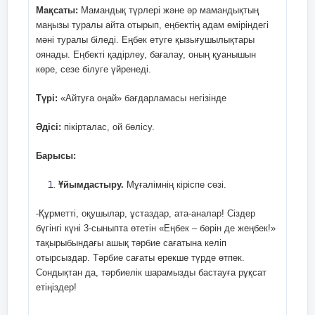
тақырыбында әңгіме жазу.
«Ғаж
Мақсаты:
Мамандық түрлері және әр мамандықтың
«Ғажайып айна» әдісі арқылы
маңызы туралы айта отырып, еңбектің адам өміріндегі
арқы
өздерінің бойындағы жақсы
мәні туралы біледі. Еңбек етуге қызығушылықтары
бой
қасиеттерді айтып берсеңіздер.
оянады. Еңбекті қадірлеу, бағалау, оның қуанышын
қаси
көре, сезе білуге үйренеді.
бере
Сабағымызды бастамас бұрын
топқа бөлінейік.
Түрі:
«Айтуға оңай» бағдарламасы негізінде
Оқуш
ұнағ
Топқа бөлу. «Шар» әдісі арқылы
Әдісі:
пікірталас, ой бөлісу.
арқы
топқа бөлу.Оқушылар өздері
ұнаған түсті таңдап , сол түсті
Барысы:
топқа барады.
Ұйымдастыру.
Мұғалімнің кіріспе сөзі.
1-ші топ Адалдық ( көк түсті
шар )
-Құрметті, оқушылар, ұстаздар, ата-аналар! Сіздер
бүгінгі күні
3
-сыныпта өтетін «Еңбек – бәрін де жеңбек!»
2-ші топ Шыншылдық ( сары
тақырыбындағы ашық тәрбие сағатына келіп
түсті шар )
отырсыздар. Тәрбие сағаты ерекше түрде өтпек.
Сондықтан да, тәрбиелік шарамызды бастауға рұқсат
3-нші топ Адамгершілік
етіңіздер!
( жасыл түсті шар)