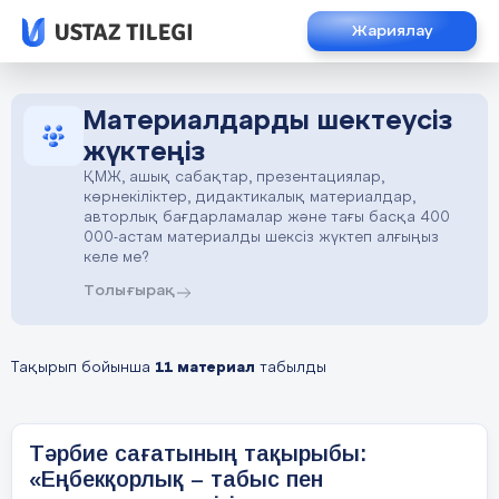
Жариялау
Материалдарды шектеусіз
жүктеңіз
ҚМЖ, ашық сабақтар, презентациялар,
көрнекіліктер, дидактикалық материалдар,
авторлық бағдарламалар және тағы басқа 400
000-астам материалды шексіз жүктеп алғыңыз
келе ме?
Толығырақ
Тақырып бойынша
11 материал
табылды
Тәрбие сағатының тақырыбы:
«Еңбекқорлық – табыс пен