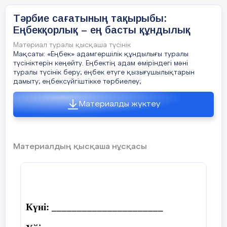
Сүйсінеді қараған,
Тәрбие сағатының тақырыбы:
Ұқыпты деп бұл қандай,
Еңбекқорлық – ең басты құндылық
Әңгімелесу:
Материал туралы қысқаша түсінік
Мақсаты: «Еңбек» адамгершілік құндылығы туралы
түсініктерін кеңейту. Еңбектің адам өміріндегі мәні
Еңбек адамға не үшін қажет деп
туралы түсінік беру; еңбек етуге қызығушылықтарын
ойлайсыңдар?
дамыту; еңбексүйгіштікке тәрбиелеу;
Еңбекқор деп қандай адамды атаймыз?
Материалды жүктеу
Өздерің еңбектің қандай түрлерімен
айналысқанды ұнатасыңдар?
Материалдың қысқаша нұсқасы
Адамға өмір сүру үшін ең алдымен не
қажет деп ойлайсыңдар?
Ауа, су, тағам. Ауа, су – табиғаттың
адамға берген сыйы. Ал тағам дегенде
Күні: ______________________
бірден еске түсетіні – нан. Нан еңбекпен
келеді. Осы тағамнан басқасы да адамның