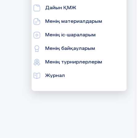
Дайын ҚМЖ
Менің материалдарым
Менің іс-шараларым
Менің байқауларым
Менің турнирлерлерім
Журнал