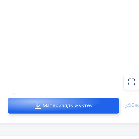
Бө
Материалды жүктеу