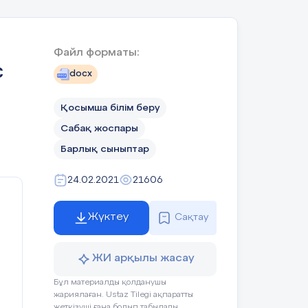
ын
Файл форматы:
с
docx
Қосымша білім беру
Сабақ жоспары
ы
Барлық сыныптар
й
24.02.2021
21606
Жүктеу
Сақтау
ЖИ арқылы жасау
Бұл материалды қолданушы
жариялаған. Ustaz Tilegi ақпаратты
жеткізуші ғана болып табылады.