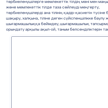
тәрбиеленушілерге мемлекеттік тілдің мәні мен маң
және мемлекеттік тілде таза сөйлеуді меңгерту;
тәрбиеленушілерді ана тілінің қадір-қасиетін түсіне б
шақыру, халқына, тіліне деген сүйіспеншілікке баулу 
шығармашылыққа бейімдеу; шығармашылық тапсырм
орындату арқылы ақыл-ой, таным белсенділіктерін та