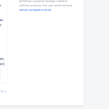
авторлық құқықты бұзады немесе
у
сайттан алынуы тиіс деп есептесеңіз,
шағым қалдыра аласыз
ы,
ас
ап,
ыс)
.
лісу