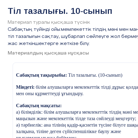
Тіл тазалығы. 10-сынып
Материал туралы қысқаша түсінік
Сабақтың түйінді ойы:мемлекеттік тілдің мәні мен ма
тіл тазалығын сақтау, шұбарлап сөйлеуге жол берме
жас жеткіншектерге жеткізе білу.
Материалдың қысқаша нұсқасы
Сабақтың тақырыбы:
Тіл
тазалығы. (10-сынып)
Міндеті:
б
ілім алушыларға
мемлекеттік тілді дұрыс қолд
мен оны құрметтеуді ұғындыру.
Сабақтың мақсаты:
а) білімділік:
білім алушыларға
мемлекеттік тілдің мәні м
маңызын және мемлекеттік тілде таза сөйлеуді меңгерту;
ә) тәрбиелік: ана тілінің қадір-қасиетін түсіне білуге шақы
халқына, тіліне деген сүйіспеншілікке баулу және
шығармашылыққа бейімдеу;