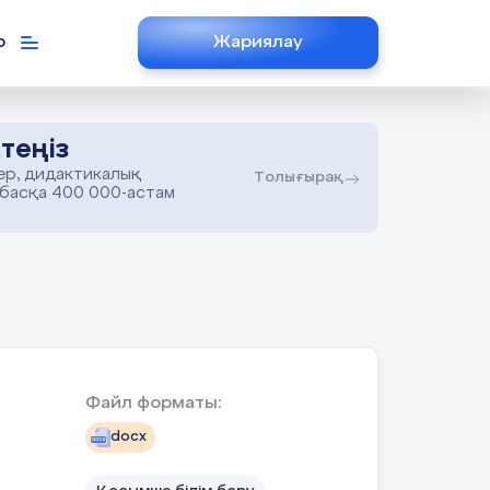
р
Жариялау
теңіз
ер, дидактикалық
Толығырақ
 басқа 400 000-астам
Файл форматы:
docx