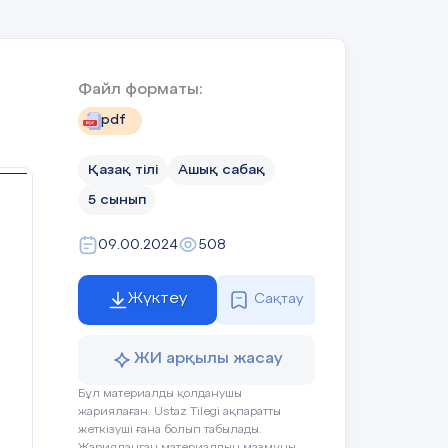
Файл форматы:
pdf
Қазақ тілі
Ашық сабақ
5 сынып
09.00.2024
508
Жүктеу
Сақтау
ЖИ арқылы жасау
Бұл материалды қолданушы
жариялаған. Ustaz Tilegi ақпаратты
жеткізуші ғана болып табылады.
Жарияланған материалдың мазмұны