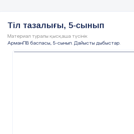
Тіл тазалығы, 5-сынып
Материал туралы қысқаша түсінік
АрманПВ баспасы, 5-сынып. Дайысты дыбыстар.