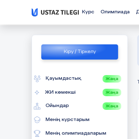
Курс
Олимпиада
Кіру / Тіркелу
Қауымдастық
Жаңа
ЖИ көмекші
Жаңа
Ойындар
Жаңа
Менің курстарым
Менің олимпиадаларым