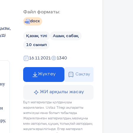
Файл форматы:
docx
ңызы,
уді
Қазақ тілі
Ашық сабақ
10 сынып
16.11.2021
1340
Жүктеу
Сақтау
ану
ЖИ арқылы жасау
Бұл материалды қолданушы
ен
жариялаған. Ustaz Tilegi ақпаратты
жеткізуші ғана болып табылады.
Жарияланған материалдың мазмұны
ру,
мен авторлық құқық толықтай автордың
жауапкершілігінде. Егер материал