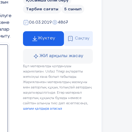
Қосымша білім беру
ызын
Тәрбие сағаты
5 сынып
ілуге
және
06.03.2019
4867
алар
ныту.
Жүктеу
Сақтау
ЖИ арқылы жасау
Бұл материалды қолданушы
жариялаған. Ustaz Tilegi ақпаратты
жеткізуші ғана болып табылады.
Жарияланған материалдың мазмұны
мен авторлық құқық толықтай автордың
жауапкершілігінде. Егер материал
авторлық құқықты бұзады немесе
сайттан алынуы тиіс деп есептесеңіз,
шағым қалдыра аласыз