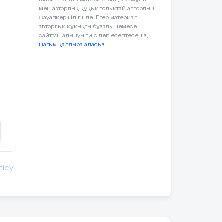
мен авторлық құқық толықтай автордың
жауапкершілігінде. Егер материал
авторлық құқықты бұзады немесе
сайттан алынуы тиіс деп есептесеңіз,
шағым қалдыра аласыз
лісу