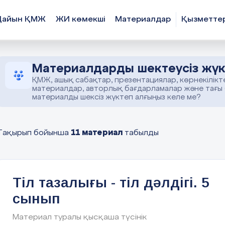
Дайын ҚМЖ
ЖИ көмекші
Материалдар
Қызметте
Материалдарды шектеусіз жүк
ҚМЖ, ашық сабақтар, презентациялар, көрнекілікт
материалдар, авторлық бағдарламалар және тағы
материалды шексіз жүктеп алғыңыз келе ме?
11 материал
Тақырып бойынша
табылды
Тіл тазалығы - тіл дәлдігі. 5
сынып
Материал туралы қысқаша түсінік