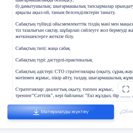
б) дамытушылық: шығармашылық тапсырмалар орындат
арқылы ақыл-ой, таным белсенділіктерін таныту.
С
абақтың түйінді ойы:мемлекеттік тілдің мәні мен маңыз
тіл тазалығын сақтау, шұбарлап сөйлеуге жол бермеуді ж
жеткіншектерге жеткізе білу.
Сабақтың типі: жаңа сабақ
Сабақтың түрі: дәстүрлі-практикалық
Сабақтың әдістері: СТО стратегиялары (оқыту, сұрақ-жау
мәтінмен жұмыс, пікір айту, талдау, шығармашылық жұм
Стратегиялар: диалогтық оқыту, топпен жұмыс,
тренинг"Сәттілік", кері байланыс "Екі жұлдыз, бір тілек"
Сабақтың көрнекіліктері: интерактивті тақта, слайдтар
Бө
Материалды жүктеу
Пәнаралық байланыс: құқық, тарих, орыс тілі
Сабақтың барысы: