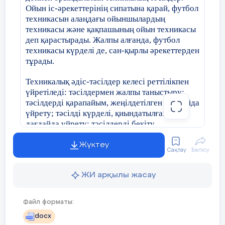
Ойын іс-әрекеттерінің сипатына қарай, футбол
техникасын алаңдағы ойыншылардың
техникасы және қақпашының ойын техникасы
деп қарастырады. Жалпы алғанда, футбол
техникасы күрделі де, сан-қырлы әрекеттерден
тұрады.
Техникалық әдіс-тәсілдер келесі реттілікпен
үйретіледі: тәсілдермен жалпы таныстыру;
тәсілдерді қарапайым, жеңілдетілген жағдайда
үйрету; тәсілді күрделі, қиындатылған
дағдайда үйрету; тәсілдерді бекіту.
Ойын тәсілдерін түрлі әдістермен үйретуге
Жүктеу
Сақтау
Бөлісу
болады. Алайда, түсіндіру және көрсету сол
әдістердің ішіндегі бастысы болып табылады.
Мұғалім (бапкер) түсіндіру арқылы
ЖИ арқылы жасау
үйретілетін тәсілдің құрылымы туралы дұрыс
түсінік қалыптастырады және сол іс-қимылдың
Файл форматы:
ұсақ-түйектеріне тоқталмай, негізгісіне назар
docx
аударуға мүмкіндік береді. Түсіндіру тәртібі