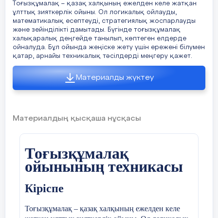
Тоғызқұмалақ – қазақ халқының ежелден келе жатқан
ұлттық зияткерлік ойыны. Ол логикалық ойлауды,
математикалық есептеуді, стратегиялық жоспарлауды
және зейінділікті дамытады. Бүгінде тоғызқұмалақ
халықаралық деңгейде танылып, көптеген елдерде
ойналуда. Бұл ойында жеңіске жету үшін ережені білумен
қатар, арнайы техникалық тәсілдерді меңгеру қажет.
Материалды жүктеу
Материалдың қысқаша нұсқасы
Тоғызқұмалақ
ойынының техникасы
Кіріспе
Тоғызқұмалақ – қазақ халқының ежелден келе