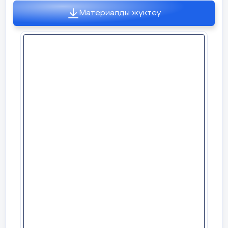
- «Бел» - бесінші отаудың атауы.
Материалды жүктеу
- «Белбасар» - алтыншы отаудың атауы.
- «Қандықақпан» - жетінші отаудың атауы.
- «Көкмойын» - сегізінші отаудың атауы.
- «Маңдай» - тоғызыншы отаудың атауы.
- «Тұздық» - қарсыластың жағынан ұтып алынған отау.
- «Атсырау» - ойын соңына қарай жүрістің таусылуы.
- «Тақ сандар» - екі санына қалдықпен бөлінетін
сандар.
- «Жұп сандар» - екі санына қалдықсыз бөлінетін
сандар.
- «Ашық отау» – тақ санды құмалақтар жатқан отау.
- «Жабық отау» – жұп санды құмалақтар жатқан отау.