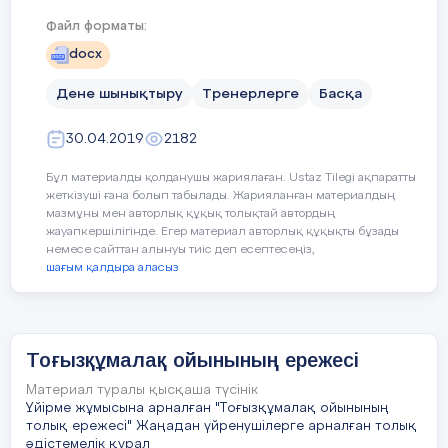
Файл форматы:
docx
Дене шынықтыру
Тренерлерге
Басқа
30.04.2019
2182
Бұл материалды қолданушы жариялаған. Ustaz Tilegi ақпаратты
жеткізуші ғана болып табылады. Жарияланған материалдың
мазмұны мен авторлық құқық толықтай автордың
жауапкершілігінде. Егер материал авторлық құқықты бұзады
немесе сайттан алынуы тиіс деп есептесеңіз,
шағым қалдыра аласыз
Тоғызқұмалақ ойынының ережесі
Материал туралы қысқаша түсінік
Үйірме жұмысына арналған "Тоғызқұмалақ ойынының
толық ережесі" Жаңадан үйренушілерге арналған толық
әдістемелік құрал