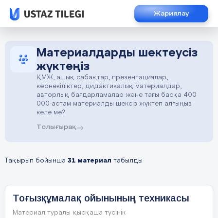
Жариялау
Материалдарды шектеусіз
жүктеңіз
ҚМЖ, ашық сабақтар, презентациялар,
көрнекіліктер, дидактикалық материалдар,
авторлық бағдарламалар және тағы басқа 400
000-астам материалды шексіз жүктеп алғыңыз
келе ме?
Толығырақ
Тақырып бойынша
31 материал
табылды
Тоғызқұмалақ ойынының техникасы
Материал туралы қысқаша түсінік