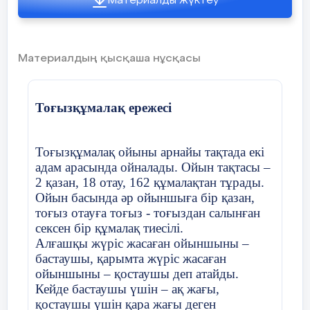
Материалды жүктеу
чемпионаты ерлер мен әйелдер арасында бөлек өткізіліп
келеді. Оған дейін олар сайысқа бірге түсіп келген болатын.
1991 жылдың чемпиондары жамбылдық спортшылар - ерлер
арасында Қазыбеков Ғани мен әйелдер арасында Өмірзақова
Материалдың қысқаша нұсқасы
Гүлнар болды.
1997 жылдан бастап ҚР Президенті Н.Ә.Назарбаевтың
жүлдесі үшін халықаралық жарыс өткізіліп келеді. Бұл
Тоғызқұмалақ ережесі
жарысқа Моңғолия, Ресей Федерациясы, Қырғызстан,
Өзбекстан елдерінің спортшылары қатысуда.
Тоғызқұмалақ ойыны арнайы тақтада екі
1999 жылы ҚР жекелей чемпионатының үш дүркін
адам арасында ойналады. Ойын тақтасы –
жеңімпаздары Базарбай Әзімжанов пен Айнұр Жақапбаеваға
2 қазан, 18 отау, 162 құмалақтан тұрады.
алғаш рет «Халықаралық дәрежедегі спорт шебері»
Ойын басында әр ойыншыға бір қазан,
спорттық дәрежелері берілді.
тоғыз отауға тоғыз - тоғыздан салынған
сексен бір құмалақ тиесілі.
2001 жылдан бері ҚР Туризм және спорт министрлігі ҚР
ардагерлері, жасөспірімдер мен жастар арасындағы
Алғашқы жүріс жасаған ойыншыны –
чемпионаттарды бөлек өткізіп келеді.
бастаушы, қарымта жүріс жасаған
ойыншыны – қостаушы деп атайды.
2006 жылы әр ойыншының жеке дәрежесін (рейтинг)
Кейде бастаушы үшін – ақ жағы,
есептеу тәртібі қайта енгізілді. 2007 жылы рейтинг бойынша
қостаушы үшін қара жағы деген
тұңғыш рет «Спорт шебері» спорттық дәрежесін