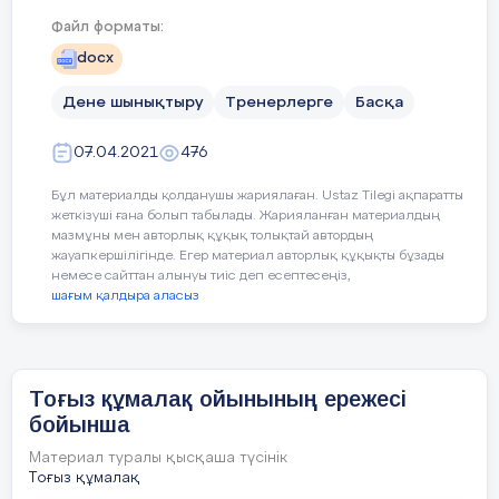
эат.
Файл форматы:
- «Отау» - тоғызқұмалақ тақтасындағы құмалақтар
docx
орналасатын арнайы ұяшық.
Дене шынықтыру
Тренерлерге
Басқа
- «Қазан» - ұтып алынған құмалақтар салынатын
көлденең отау.
07.04.2021
476
- «Бастаушы» - ойында алғашқы жүріс жасайтын
Бұл материалды қолданушы жариялаған. Ustaz Tilegi ақпаратты
ойыншы.
жеткізуші ғана болып табылады. Жарияланған материалдың
мазмұны мен авторлық құқық толықтай автордың
- «Қостаушы» - бастаушыдан кейін жауап жүріс
жауапкершілігінде. Егер материал авторлық құқықты бұзады
немесе сайттан алынуы тиіс деп есептесеңіз,
жасайтын ойыншы.
шағым қалдыра аласыз
- «Арт» - бірінші отаудың атауы.
- «Тектұрмас» - екінші отаудың атауы.
Тоғыз құмалақ ойынының ережесі
- «Ат өтпес» - үшінші отаудың атауы.
бойынша
- «Атсыратар» - төртінші отаудың атауы.
Материал туралы қысқаша түсінік
Тоғыз құмалақ