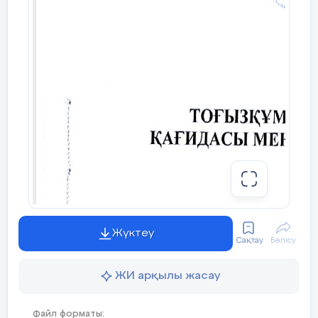
Жүктеу
Сақтау
Бөлісу
ЖИ арқылы жасау
Файл форматы: