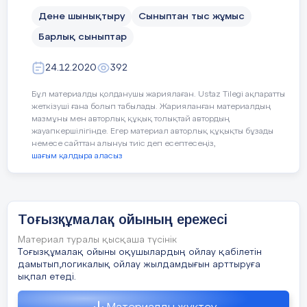
Поляков ерлер арасында, ал әйелдер арасында 1989 жылы
Дене шынықтыру
Сыныптан тыс жұмыс
павлодарлық Г. Қабылдинова «Спорт шебері» ресми атағына
Барлық сыныптар
тұңғыш рет ие болды.
Оған дейін Қазақ КСР-нің чемпионаты ашық түрде өткізіліп
24.12.2020
392
келген болатын. 1984 жылы Қазақ КСР-нің командалық
чемпионаты алғаш рет өткізілді.
Бұл материалды қолданушы жариялаған. Ustaz Tilegi ақпаратты
жеткізуші ғана болып табылады. Жарияланған материалдың
мазмұны мен авторлық құқық толықтай автордың
1980 жылы Қазақ КСР тоғызқұмалақ федерациясының
жауапкершілігінде. Егер материал авторлық құқықты бұзады
тапсыруымен тоғызқұмалақ ойынының негізгі қағидаларына
немесе сайттан алынуы тиіс деп есептесеңіз,
қаратаулық Ә. Ақшораев пен алматылық Н. Жүнісбаев
шағым қалдыра аласыз
өзгерістерді енгізді. Ал 1991 жылы Б. Әзімжанов пен М.
Таникеев тоғызқұмалақ ойынының негізгі қағидаларына
жаңа толықтырулар мен түзетулерді енгізді.
1990 жылы Тоғызқұмалақ Федерациясының I Республикалық
Тоғызқұмалақ ойының ережесі
конференциясында қостанайлық халықаралық дәрежедегі
Материал туралы қысқаша түсінік
спорт шебері Б. Әзімжановтың ұсынысымен рейтинг-парағы
Тоғызқұмалақ ойыны оқушылардың ойлау қабілетін
енгізді. Бірақ бұл жұмыс кейін жүйелі түрде жүргізілмей
дамытып,логикалық ойлау жылдамдығын арттыруға
қалғанымен, 2006 жылы қайта жанданды.
ықпал етеді.
1991 жылдан бері Қазақстан Республикасының жекелей