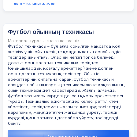
шағым қалдыра аласыз
1
2
3
4
5
6
Футбол ойынның техникасы
Материал туралы қысқаша түсінік
Футбол техникасы – бұл алға қойылған мақсатқа қол
-
жеткізу үшін ойын кезінде қолданылатын арнайы әдіс-
тәсілдер жиынтығы. Олар екі негізгі топқа бөлінеді:
1.2. Ойын мақсаты
допсыз орындалатын техникалық тәсілдер
(ойыншылардың қозғалу әрекеттері) және доппен
1. Ойын мақсаты – ойыншы өз қазанына кемінде 82 құмалақ жинап
орындалатын техникалық тәсілдер. Ойын іс-
жеңіске жету.
әрекеттерінің сипатына қарай, футбол техникасын
алаңдағы ойыншылардың техникасы және қақпашының
1.3. Жүрістерге түсінік
ойын техникасы деп қарастырады. Жалпы алғанда,
футбол техникасы күрделі де, сан-қырлы әрекеттерден
1. Жүріс жасау үшін бастаушы ойыншы өз жағындағы отаулардың
тұрады. Техникалық әдіс-тәсілдер келесі реттілікпен
бірінен бар құмалақты қолына алып, біреуін орнындақалдырып, оң
үйретіледі: тәсілдермен жалпы таныстыру; тәсілдерді
қарапайым, жеңілдетілген жағдайда үйрету; тәсілді
жағ
күрделі, қиындатылған дағдайда үйрету; тәсілдерді
бекіту.