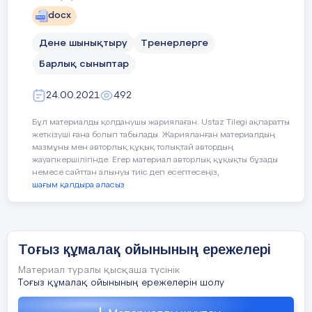
docx
Дене шынықтыру
Тренерлерге
Барлық сыныптар
24.00.2021
492
Бұл материалды қолданушы жариялаған. Ustaz Tilegi ақпаратты
жеткізуші ғана болып табылады. Жарияланған материалдың
мазмұны мен авторлық құқық толықтай автордың
жауапкершілігінде. Егер материал авторлық құқықты бұзады
немесе сайттан алынуы тиіс деп есептесеңіз,
шағым қалдыра аласыз
Тоғыз құмалақ ойынының ережелері
Алғы сөз
Материал туралы қысқаша түсінік
Тоғызқұмалақтың мыңдаған жылдық тарихы бар, қазіргі
Тоғыз құмалақ ойынының ережелерін шолу
уақытта әлемге әйгілі зияткерлік ойындардың ішінде ерекше
маңызға ие ата-бабамыздан қалған асыл мұраларымыздың