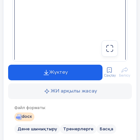
- «Табысты жүріс»-ұтысқа ие болған жүріс.
- «Табыссыз немесе кезекті жүріс» - ұтысқа ие
болмаған жүріс.
- «Диаграмма» - тоғызқұмалақ тақтасының қағазға
немесе тақтаға түскен сұлбасы.
- «Тур» - ойынның реттілігі.
Жүктеу
- «Бланк» - жазу қағазы.
Сақтау
Бөлісу
- «
Блиц
»
- шапшаң ойын.
ЖИ арқылы жасау
- «
Прогресс коэффициенті
»
- даму немесе өрлеу
коэффициенті.
Файл форматы:
docx
Дене шынықтыру
Тренерлерге
Басқа
1. ТОҒЫЗҚҰМАЛАҚ ОЙЫНЫНЫҢ ЕРЕЖЕЛЕРІ