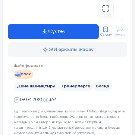
-
Жүктеу
Сақтау
Бөлісу
ЖИ арқылы жасау
9
8
7
6
5
4
Файл форматы:
docx
Дене шынықтыру
Тренерлерге
Басқа
9
9
9
9
9
9
07.04.2021
364
9
9
9
9
9
9
Бұл материалды қолданушы жариялаған. Ustaz Tilegi ақпаратты
жеткізуші ғана болып табылады. Жарияланған материалдың
мазмұны мен авторлық құқық толықтай автордың
жауапкершілігінде. Егер материал авторлық құқықты бұзады
немесе сайттан алынуы тиіс деп есептесеңіз,