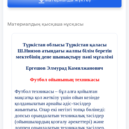
Материалды жүктеу
Материалдың қысқаша нұсқасы
Түркістан облысы Түркістан қаласы
Ш.Ниязов атындағы жалпы білім беретін
мекте
бінің дене шынықтыру пәні мұғалімі
Ергешов Элмурад Камилжанович
Футбол ойынының техникасы
Футбол техникасы – бұл алға қойылған
мақсатқа қол жеткізу үшін ойын кезінде
қолданылатын арнайы әдіс-тәсілдер
жиынтығы. Олар екі негізгі топқа бөлінеді:
допсыз орындалатын техникалық тәсілдер
(ойыншылардың қозғалу әрекеттері) және
доппен орындалатын техникалық тәсілдер.