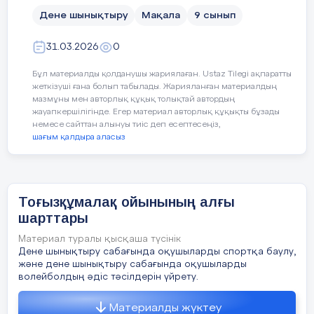
былай болуы мүмкін: мұғалім алдымен тәсілді
Дене шынықтыру
Мақала
9 сынып
көрсетеді, содан кейін оның мәніне назар
аударып, ол тәсілдің тактикалық мүмкіндігін
31.03.2026
0
түсіндіреді. Оқушының бойында үйретілетін
тәсіл туралы дұрыс та, нақты түсінік
Бұл материалды қолданушы жариялаған. Ustaz Tilegi ақпаратты
қалыптасу үшін, көрсету мен түсіндіру әдісін
жеткізуші ғана болып табылады. Жарияланған материалдың
кезектестіруге болады. Тәсілмен жалпы
мазмұны мен авторлық құқық толықтай автордың
таныстырып алған соң, оқушы оны іс жүзінде
жауапкершілігінде. Егер материал авторлық құқықты бұзады
орындап көруі керек.
немесе сайттан алынуы тиіс деп есептесеңіз,
шағым қалдыра аласыз
Техникалық тәсілдерді бекіту үшін қозғалмалы
ойындар мен ойын түріндегі жаттығулар
кезінде көп рет қайталау керек және сол оқу-
үйрену ойындарында әрбір оқушыға нақты
Тоғызқұмалақ ойынының алғы
тапсырмалар беріледі. Міне сондықтан, сабақ
шарттары
кезінде нақты ойын әрекеттерін орындауға
қажет арнайы тәсілдерді жетілдіруге
Материал туралы қысқаша түсінік
Дене шынықтыру сабағында оқушыларды спортқа баулу,
бағытталған оқушының дербес жұмысына
және дене шынықтыру сабағында оқушыларды
баса назар аударылады. Сонымен қатар,
волейболдың әдіс тәсілдерін үйрету.
техникалық тәсілдерді шыңдау жұмыстарын,
оқушылардың дене дайындықтарымен
Материалды жүктеу
үйлесімде дамыту қажет.