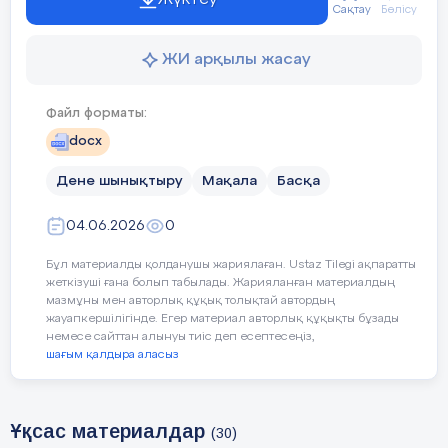
қарсыластың қазанына құмалақ түсіруге
Сақтау
Бөлісу
мүмкіндік бермей, өз қазанына көбірек құмалақ
жинауға жағдай жасайды.
ЖИ арқылы жасау
Ұтымды есеп жүргізу
Файл форматы:
Тоғызқұмалақта әрбір құмалақтың орны
docx
маңызды. Сондықтан ойыншы тақтадағы
жағдайды үнемі бақылап, қай отауда қанша
Дене шынықтыру
Мақала
Басқа
құмалақ бар екенін есте сақтауы қажет. Бұл
қабілет дәл есеп жүргізуге және тиімді шешім
04.06.2026
0
қабылдауға көмектеседі.
Бұл материалды қолданушы жариялаған. Ustaz Tilegi ақпаратты
Тұздық алу техникасы
жеткізуші ғана болып табылады. Жарияланған материалдың
мазмұны мен авторлық құқық толықтай автордың
Тұздық – ойынның ең маңызды элементтерінің
жауапкершілігінде. Егер материал авторлық құқықты бұзады
бірі. Тұздық алу үшін қарсыластың отауындағы
немесе сайттан алынуы тиіс деп есептесеңіз,
құмалақ саны белгілі бір жағдайға сәйкес келуі
шағым қалдыра аласыз
керек. Тұздық алған ойыншы сол отауға түскен
құмалақтарды автоматты түрде өз қазанына
жинайды. Сондықтан тәжірибелі ойыншылар
Ұқсас материалдар
(30)
тұздық алуға қолайлы жағдай жасауды негізгі