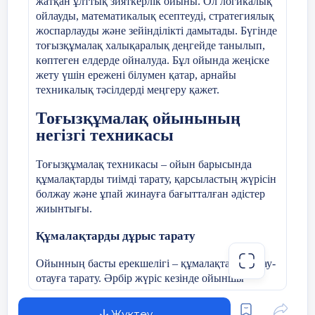
жатқан ұлттық зияткерлік ойыны. Ол логикалық
ойлауды, математикалық есептеуді, стратегиялық
жоспарлауды және зейінділікті дамытады. Бүгінде
тоғызқұмалақ халықаралық деңгейде танылып,
көптеген елдерде ойналуда. Бұл ойында жеңіске
жету үшін ережені білумен қатар, арнайы
техникалық тәсілдерді меңгеру қажет.
Тоғызқұмалақ ойынының
негізгі техникасы
Тоғызқұмалақ техникасы – ойын барысында
құмалақтарды тиімді тарату, қарсыластың жүрісін
болжау және ұпай жинауға бағытталған әдістер
жиынтығы.
Құмалақтарды дұрыс тарату
Ойынның басты ерекшелігі – құмалақтарды отау-
отауға тарату. Әрбір жүріс кезінде ойыншы
құмалақтардың орналасуын есептеп, қай отауға
түсетінін алдын ала анықтай білуі керек. Бұл
Жүктеу