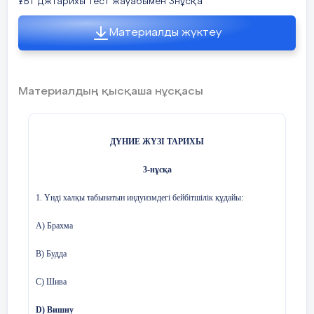
ҰБТ джтарихы тест жауабымен 3нұсқа
В) Г. Даймлер
С) Г. Лаваль
Материалды жүктеу
D) A. Белл
Е) К. Бенц
Материалдың қысқаша нұсқасы
6. Менің бағыныштымның бағыныштысы маған бағынышты емес
қағидасын ұстанған ел:
ДҮНИЕ ЖҮЗІ ТАРИХЫ
А) Англия
3-нұсқа
В) Франция
1. Үнді халқы табынатын индуизмдегі бейбітшілік құдайы:
С) Италия
А) Брахма
D) Венеция
В) Будда
Е) Византия
С) Шива
7. ІІ Абдул Хамит биліктен кетуіне түрткі болды:
D) Вишну