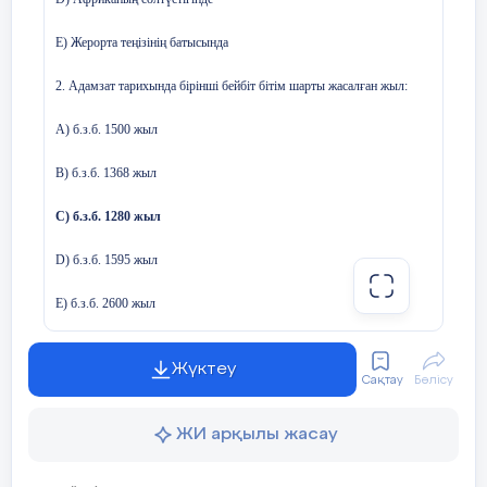
Е) Жерорта теңізінің батысында
2. Адамзат тарихында бірінші бейбіт бітім шарты жасалған жыл:
А) б.з.б. 1500 жыл
В) б.з.б. 1368 жыл
С) б.з.б. 1280 жыл
D) б.з.б. 1595 жыл
E) б.з.б. 2600 жыл
3. Римде Карл император болып жарияланды:
Жүктеу
Сақтау
Бөлісу
A) 755 ж.
ЖИ арқылы жасау
B) 789 ж.
C) 843 ж.