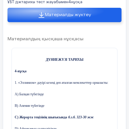
ҰБТ джтарихы тест жауабымен4нұсқа
Материалды жүктеу
Материалдың қысқаша нұсқасы
ДҮНИЕЖҮЗІ ТАРИХЫ
4-нұсқа
1. «Эллинизм» дәуірі кезеңі деп аталған мемлекеттер орналасты:
А) Балқан түбегінде
В) Апенин түбегінде
С) Жерорта теңізінің шығысында
б.з.б. 323-30 жж
D) Африканың солтүстігінде