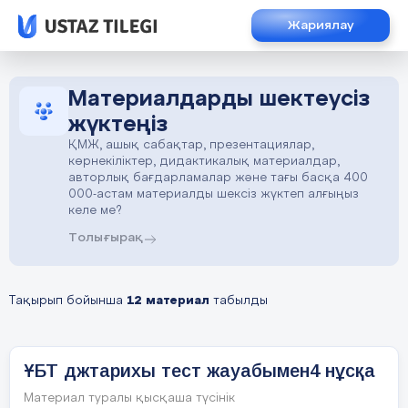
Жариялау
Материалдарды шектеусіз
жүктеңіз
ҚМЖ, ашық сабақтар, презентациялар,
көрнекіліктер, дидактикалық материалдар,
авторлық бағдарламалар және тағы басқа 400
000-астам материалды шексіз жүктеп алғыңыз
келе ме?
Толығырақ
Тақырып бойынша
12 материал
табылды
ҰБТ джтарихы тест жауабымен4 нұсқа
Материал туралы қысқаша түсінік