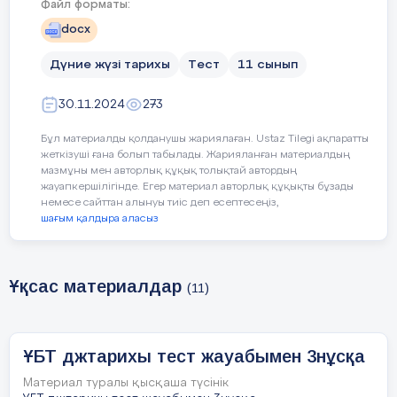
Файл форматы:
D) 768 ж.
docx
E) 800 ж.
Дүние жүзі тарихы
Тест
11 сынып
4.
Жаңа заманда пайда болған тап:
30.11.2024
273
A) шаруалар
Бұл материалды қолданушы жариялаған. Ustaz Tilegi ақпаратты
жеткізуші ғана болып табылады. Жарияланған материалдың
B) подъячий
мазмұны мен авторлық құқық толықтай автордың
жауапкершілігінде. Егер материал авторлық құқықты бұзады
немесе сайттан алынуы тиіс деп есептесеңіз,
C) тред-юниондар
шағым қалдыра аласыз
D) феодалдар
E) пролетариат
Ұқсас материалдар
(11)
5. XIX ғасырдың соңында бу турбиналарын жасаған өнертапқыш
инженер:
ҰБТ джтарихы тест жауабымен 3нұсқа
А) Э. Резерфорд
Материал туралы қысқаша түсінік