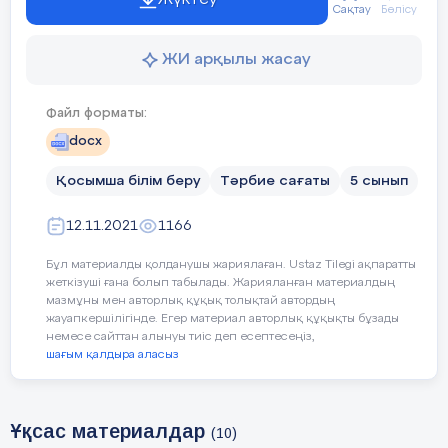
«Бірыңғай «Жас Ұлан» балалар мен
Сақтау
Бөлісу
жасөспірімдер ұйымы» Республикалық
Қоғамдық Бірлестігінің қатарына мектеп
ЖИ арқылы жасау
оқушыларын қабылдау рәсіміне арналған
салтанатты жиынымызды ашық деп
Файл форматы:
жариялаймыз!
І жүргізуші:
docx
Қазақстан күннен-күнге өркендеп,
Қосымша білім беру
Тәрбие сағаты
5 сынып
гүлденуде. Біз, осындай елде туғанымызға
бақыттымыз. Бүгін ұстаздар және
12.11.2021
1166
оқушылар Республикалық бірыңғай
«Жас Ұлан» балалар ұйымына қабылдау
Бұл материалды қолданушы жариялаған. Ustaz Tilegi ақпаратты
рәсіміне куә болып отыр.
жеткізуші ғана болып табылады. Жарияланған материалдың
мазмұны мен авторлық құқық толықтай автордың
ІІ жүргізуші:
жауапкершілігінде. Егер материал авторлық құқықты бұзады
немесе сайттан алынуы тиіс деп есептесеңіз,
Сөз «ЖасҰлан» ұйымының Ұланбасы 10
шағым қалдыра аласыз
сынып оқушысы Төлеген Аңсағанға
беріледі
Тыңдаңыздар! Мектеп түзел!
Ұқсас материалдар
Қазақстан Республикасының туы
(10)