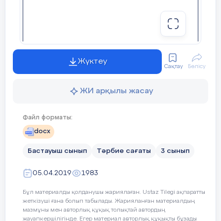
сәті
2 минут
3-тапсырма
Ұйқасып тұрған өлең сөздерін теріп жаз.
Ұланымын Ұлы елдің
Жүктеу
Сақтау
Бөлісу
Өлеңіміз,бөбегіміз,дегеніміз
«Жас Ұлан» Біріңғай балалар мен
ЖИ арқылы жасау
жасөспірімдер ұйымына
Ұланысмыз,ұранымыз,бұлағымыз
салтанатты түрде қабылдау
Ұл-қызымыз, құндызымыз, жұлдызымыз
Файл форматы:
docx
Сабақты
қорыту
Бастауыш сынып
Тәрбие сағаты
3 сынып
Үй тапсырмасы
6
минут
05.04.2019
1983
4-тапсырма
Бұл материалды қолданушы жариялаған. Ustaz Tilegi ақпаратты
Сызбаға сай берілген өлеңнің бір
жеткізуші ғана болып табылады. Жарияланған материалдың
шумағын талдап көрсет
мазмұны мен авторлық құқық толықтай автордың
жауапкершілігінде. Егер материал авторлық құқықты бұзады