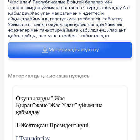
"Жас Ұлан" Республикалық Біріңғай балалар мен
жасөспірімдер ұйымына салтанатты түрде қабылдау.Ант
қабылдау.Жас ұлан мақсатымен міндеттерін
айқындау.Ұйымның галстугымен төсбелгісін табыстау.
Ұйымға 5-ші сынып оқушылары қабылданады.Ұйымның
ережелерімен таныстыру.Ұйымға қабылданушылар ант
қабылдайды,галстукпен төсбелгі табысталады
Материалды жүктеу
Материалдың қысқаша нұсқасы
Оқушыларды"
Жас
Қыран
"
жане
"Жас
Ұлан
" ұйымына
қабылдау
1-Желтоқсан Президент куні
І Тудыкіргізу