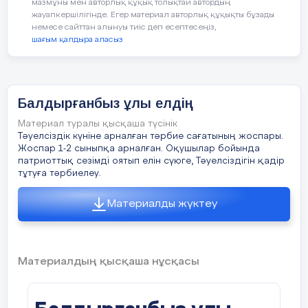
«Балалар жылы» аясында өтіп жатқан
мазмұны мен авторлық құқық толықтай автордың
жауапкершілігінде. Егер материал авторлық құқықты бұзады
«Ұланымыз Ұлы Елдің» Х қалалық
уақыты
немесе сайттан алынуы тиіс деп есептесеңіз,
слетіне қатысуға дайын.
шағым қалдыра аласыз
Рапорт тапсырылды.
Сабақ
Амандасу
Ұланбасы:
Рапорт қабылданды.
тың басы
Сабақта ынтымақтастық атмосферасын
Балдырғанбыз ұлы елдің
қалыптастыру
(Барабанный дроб)
5 минут
Материал туралы қысқаша түсінік
«Біз қандаймыз?» әдісі бойынша бір біріне
Тәуелсіздік күніне арналған тәрбие сағатының жоспары.
1-жүргізуші:
Құрметті жас ұландар!
Жоспар 1-2 сыныпқа арналған. Оқушылар бойында
комплимент айтады.
патриоттық сезімді оятып елін сүюге, Тәуелсіздігін қадір
Бүгінгідей салтанатты өздеріңмен
тұтуға тәрбиелеу.
бөлісуге құрметті қонақтар келіп отыр
.
Материалды жүктеу
«Жебе әдісі» арықылы топқа бөлінеді
2-жүргізуші
:
Қонақтармен таныстыру.
1 – топ «Дарындылар»
1.
Материалдың қысқаша нұсқасы
2 – топ «Таланттылар»
2.
3- топ «Білімпаздар» тобы
3.
Өткенді