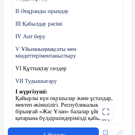
ІІ Әнұранды орындау
ІІІ Қабылдау рәсімі
ІV Ант беру
V Ұйымныңмақсаты мен
міндеттеріментаныстыру
VІ Құттықтау сөздер
VІІ Тудышығару
І жүргізуші:
Қайырлы күн оқушылар және ұстаздар,
мектеп әкімшілігі. Республикалық
бірыңғай «Жас Ұлан» балалар ұйымы
қатарына бүлдіршіндерімізді қабылдау
салтанатты жиынына қош келдіңіздер!
ІІ жүргізуші:
Жүктеу