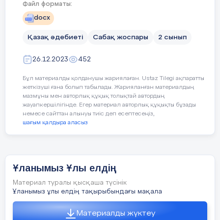
-Сызбаны пайдаланып әңгімеле
қоғамдық,танымдық,шығармашылық
Файл форматы:
Құндылықтар
Ұлттық мүдде: От
қабілеттеріңізбен мектеп жүйесіндегі
docx
Дескриптор:
тәрбиелік тәжірибені дамытуға ат
салысу сіздерге міндеттеледі.
Соның
Қазақ әдебиеті
Сабақ жоспары
2 сынып
Сабақтың барысы
Өлеңнің авторын атайды
ұйым мақсаты мен міндетін биік
ұстаңыздар.
26.12.2023
452
Сызбаны пайдаланып әңгімелейді
Сабақтың
Педагогтің әрекеті
І жүргізуші:
Бұл материалды қолданушы жариялаған. Ustaz Tilegi ақпаратты
кезеңі//
жеткізуші ғана болып табылады. Жарияланған материалдың
Түзеліңдер ,Тік тұрыңдар! ҚР туы
мазмұны мен авторлық құқық толықтай автордың
уақыты
шығарылсын.
4- тапсырма. Автор өлеңдегі ойды кімні
жауапкершілігінде. Егер материал авторлық құқықты бұзады
Жас ұлан ұйымының туы шығарылсын.
немесе сайттан алынуы тиіс деп есептесеңіз,
Кері байланыс
шағым қалдыра аласыз
Дескриптор:
(Музыка ойналады)
Сабақ
3 минут
ІІ жүргізуші:
Оқушылар сұраққа жауап береді
Психологиялық ахуалды жақсарту
тың басы
Ризамын деп осындай жастық шаққа,
Ұланымыз Ұлы елдің
5 минут
Не жетер «Жас Ұлан» деген лайық атқа.
Материал туралы қысқаша түсінік
«Рефлексиялық шеңбер»
Ұланымыз ұлы елдің тақырыбындағы мақала
Сергіту сәті
Сергіту сәті "Қызыл гүлім - ай"
Келеміз егеменді ел төріне өрлеп,
Оқушылар шеңберге тұрып, төменд
2 минут
Материалды жүктеу