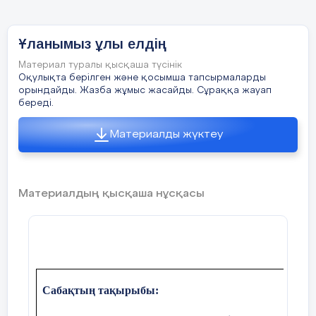
енгізілсін!
ІІ жүргізуші:
Ұланымыз ұлы елдің
Түсініп терең, өмірдің мәнін,
Материал туралы қысқаша түсінік
Оқулықта берілген және қосымша тапсырмаларды
Жалынды жастар, сендерсің сәнім
орындайды. Жазба жұмыс жасайды. Сұраққа жауап
береді.
Беретін бойға күш - қуат, жігер
Материалды жүктеу
Шырқалсын шаттық Ә
нұранәнім!
Қазақстан
Республикасының
Мемлекеттік
әнұраны
орындалсын!
(Әнұран
Материалдың қысқаша нұсқасы
орындалады
).
І жүргізуші:
«Жас ұлан» ұйымының негізгі мақсаты –
оқушылардың қоғамдық, әлеуметтік,
танымдық және шығармашылық
Сабақтың тақырыбы:
қабілеттерін дамыту. Ал міндеттері -