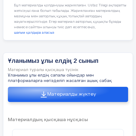
(Лед экраннан тақырып тұрады)
Бұл материалды қолданушы жариялаған. Ustaz Tilegi ақпаратты
жеткізуші ғана болып табылады. Жарияланған материалдың
2-жүргізуші:
Сыр өңірінде 114 мыңнан
мазмұны мен авторлық құқық толықтай автордың
астам жас ұлан болса, Қызылорда қаласы
жауапкершілігінде. Егер материал авторлық құқықты бұзады
бойынша 32780 оқушы ұйым
немесе сайттан алынуы тиіс деп есептесеңіз,
шағым қалдыра аласыз
мүшелігінде. Бұл дегеніміз қаладағы
оқушылардың 46,80 % жас ұландықтар
деген сөз. Елбасының бастамасымен
қуаттап құрылған «Жас ұлан» ұйымы
Ұланымыз ұлы елдің 2 сынып
балаларға жаңа ойлар әкеліп, өзекті
мәселелерді қозғап, жаңа серпін әкелді.
Материал туралы қысқаша түсінік
Осы уақытқа дейін балалар әлемінде
Ұланымыз ұлы елдің сапалы ойындар мен
игілікті істер атқарған жас ұландықтар
платформаларға негізделіп жасалған ашық сабақ
үлкен жетістіктерге жетті.
Материалды жүктеу
(Елбасының ролигі)
1-жүргізуші:
Қызылорда қалалық «Жас
Материалдың қысқаша нұсқасы
ұлан» ұйымының мүшелері қашанда
қайырымды істердің қасынан табылып,
халқына пайдалы, өзіне мақсат тұтқан игі