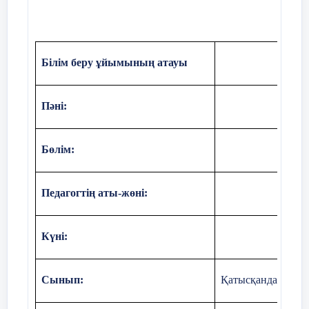
істерін ойдағыдай атқарып келеді.
2-жүргізуші:
Біз жас ұлан өнегеміз,
Білім беру ұйымының атауы
Ұл-қызына әлемнің.
Бізден ізгі үлгі алады,
Пәні:
Балалары бар елдің!
Бөлім:
1-жүргізуші:
Парызымыз-Ұлы Отанға
адалдық,
Педагогтің аты-жөні:
Бойымызда бар өскіндік,балалық,
Барша жанға үлгі –өнеге боламыз,
К
үні:
Біз -Жас ұлан адалдықтан жаралдық!
Сынып:
Қатысқандар саны