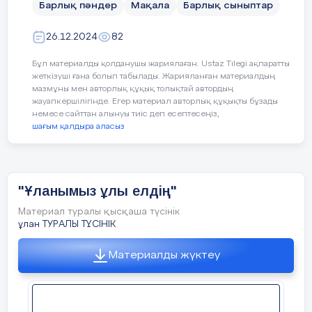
Барлық пәндер
Мақала
Барлық сыныптар
оқушылар ант қабылдап, «Жас ұлан» ұйымының
Қандай екі нəрсе табысты болды (оқытуды да, оқуды да е
әнұраны шырқалды.
26.12.2024
82
1:
2-тапсырма
Бұл материалды қолданушы жариялаған. Ustaz Tilegi ақпаратты
2:
жеткізуші ғана болып табылады. Жарияланған материалдың
Өлеңнің басты сипаттарын біліп
мазмұны мен авторлық құқық толықтай автордың
ал.Түсіндіріп айт.
жауапкершілігінде. Егер материал авторлық құқықты бұзады
«Аққозы «мектеп-бөбекжай-балабақша»
Қандай екі нəрсе сабақты жақсарта алды (оқытуды да, оқ
немесе сайттан алынуы тиіс деп есептесеңіз,
кешені» КММ-нің
шағым қалдыра аласыз
Өлеңнің ұйқасы қалай құрылатынын
1:
түсіндір.
тәлімгері Темірболат Гүлжайнар
Оқу ісінің орынбасары: Ж. Сатенбаева
Дауренқызы
2:
«Ұланымыз ұлы елдің» өлеңіндегі
"Ұланымыз ұлы елдің"
бірінші шумақтың ұйқасын сызбамен
Сабақ барысында мен сынып немесе жекелеген оқушыла
салыстырып көр.
Материал туралы қысқаша түсінік
жетілдіруге көмектесетін не білдім?
ұлан ТУРАЛЫ ТҮСІНІК
Материалды жүктеу
ЕБҚ