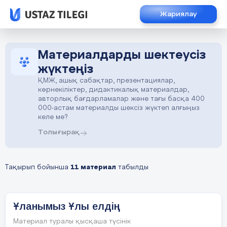
Жариялау
Материалдарды шектеусіз
жүктеңіз
ҚМЖ, ашық сабақтар, презентациялар,
көрнекіліктер, дидактикалық материалдар,
авторлық бағдарламалар және тағы басқа 400
000-астам материалды шексіз жүктеп алғыңыз
келе ме?
Толығырақ
Тақырып бойынша
11 материал
табылды
Ұланымыз Ұлы елдің
Материал туралы қысқаша түсінік