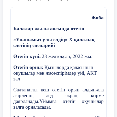
Елім деп ылғи жүремін.
тапсырма
Туған елді қорғаймын,
2минут
Жоба
Мен елімді сүйемін!
Балалар жылы аясында өтетін
«Ұланымыз ұлы елдің» Х қалалық
слетінің сценарийі
Өтетін күні:
23 желтоқсан, 2022 жыл
Өтетін орны:
Қызылорда қаласының
оқушылар мен жасөспірімдер үйі, АКТ
зал
Салтанатты кеш өтетін орын алдын-ала
әзірленіп, лед экран, көрме
даярланады.Ұйымға өтетін оқушылар
Кері
залға орналасады.
байланыс