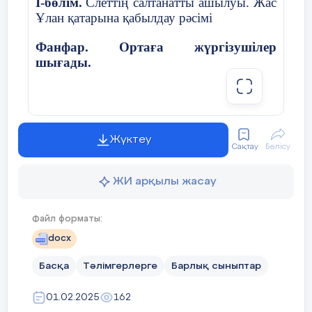
І-бөлім.
Слеттің салтанатты ашылуы. Жас
5 минут
Ұлан қатарына қабылдау рәсімі
Фанфар. Ортаға жүргізушілер
шығады.
1-жүргізуші:
Қайырлы күн құрметті
достар!
Жүктеу
Сақтау
Бөлісу
2-жүргізуші:
Қайырлы күн құрметті
қонақтар!
ЖИ арқылы жасау
Файл форматы:
docx
1-жүргізуші:
Жас ұлан ұйымының
дәстүрлі «Балалар жылы» аясындағы
Басқа
Тәлімгерлерге
Барлық сыныптар
«Ұланымыз ұлы елдің» Х қалалық слетіне
қош келдіңіздер!
01.02.2025
162