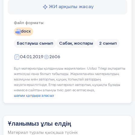
2 - жүргізуші:
Ортасы
Қолдану
ЖИ арқылы жасау
Бағалау
өлеңнің тақырыбы мен үзіндісіне (
Құрметтімектепәкімшілігіжәнеардақтыұстаздар!
критерийі
болжайды
10 минут
Оқулықтағы тапсырмаларды орын
Сіздерді «ЖасҰлан»
Файл форматы:
ұйымынақабылданғаноқушыларғатуымызтүстеск
өлеңді іштей оқиды, ондағы қажетті ақ
Дәптермен жұмыс.
docx
галстук
жәнетөсбелгілерінтабыстаурәсімінешақырамыз
Бастауыш сынып
Сабақ жоспары
2 сынып
1 - жүргізуші:
04.01.2019
2606
Бүгінгіжиынныңеңжауаптысәті, ант
Ресурстар
Оқулық, суреттер, топқа бөлуге арналғ
тапсырурәсімін «ЖасҰлан»
тапсырмалар, кері байланыс, стикер.
Бұл материалды қолданушы жариялаған. Ustaz Tilegi ақпаратты
ұйымықатарынақабылданушыоқушыларғаберемі
жеткізуші ғана болып табылады. Жарияланған материалдың
мазмұны мен авторлық құқық толықтай автордың
( «ЖасҰланның» 1 мүшесі ант береді,
Әдіс-тәсілдер
Сұрақ-жауап, әңгімелеу, түсіндіру, ойы
жауапкершілігінде. Егер материал авторлық құқықты бұзады
қалғандары «Ант етеміз, ант етеміз, ант
немесе сайттан алынуы тиіс деп есептесеңіз,
Сергіту сәті
Сергіту сәті "Көңілді күн"
шағым қалдыра аласыз
етеміз» деп 3 ретқайталайды)
Пәнаралық
Музыка, қазақ тілі.
2 минут
Анттыңмәтіні:
байланыс
Ұланымыз ұлы елдің
Мен, ____________________,
Республикалық бірыңғай «ЖасҰлан»
Сабақтың жоспары
Материал туралы қысқаша түсінік