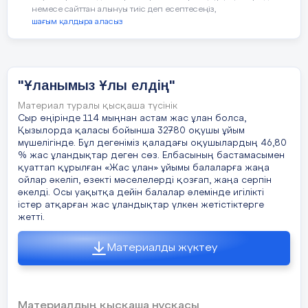
Ж:
немесе сайттан алынуы тиіс деп есептесеңіз,
шағым қалдыра аласыз
Ұ
ланымыз
Ұ
ранымыз
"Ұланымыз Ұлы елдің"
А
ғатұғын
Материал туралы қысқаша түсінік
Сыр өңірінде 114 мыңнан астам жас ұлан болса,
Б
ұлағымыз
Қызылорда қаласы бойынша 32780 оқушы ұйым
мүшелігінде. Бұл дегеніміз қаладағы оқушылардың 46,80
% жас ұландықтар деген сөз. Елбасының бастамасымен
қуаттап құрылған «Жас ұлан» ұйымы балаларға жаңа
ойлар әкеліп, өзекті мәселелерді қозғап, жаңа серпін
әкелді. Осы уақытқа дейін балалар әлемінде игілікті
ҚЖ:
істер атқарған жас ұландықтар үлкен жетістіктерге
жетті.
Сызбаға сәйкес өлең құрастырып көр
Материалды жүктеу
Мысалы:
Отан үшін күйемін,
Жас Ұлан ұйымы
Қосымша
Материалдың қысқаша нұсқасы